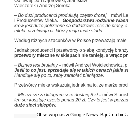
Od lewej: Jan Dąbrowski, Stanisław
Wieczorek i Andrzej Soroka
–
Bo duzi producenci produkują często drożej
–
mówi Les
i Producentów Mleka.
–
Gospodarstwa rodzinne własn
krów jest dużo potrzebne są dodatkowe ręce do pracy, a 
mleka przetrwają ci, którzy mają małe stada.
Według różnych szacunków w Polsce przeważają małe sta
Jednak producenci i przetwórcy o słabą kondycję branż
przetwory mleczne w sklepach nie tanieją, a wręcz p
–
Biznes jest brutalny
–
mówił Andrzej Wojciechowicz, pr
Jeśli to co jest, sprzedaje się w takich cenach jakie 
Handluje się po to, żeby zarabiać pieniądze.
Przetwórcy mleka wskazują jednak na to, że marże prod
–
Mleczarze za kilogram sera dostają 8 zł
–
mówi Stanisł
ten ser kosztuje często ponad 20 zł. Czy to jest w porz
duże sieci sklepów
.
Obserwuj nas w Google News. Bądź na bież