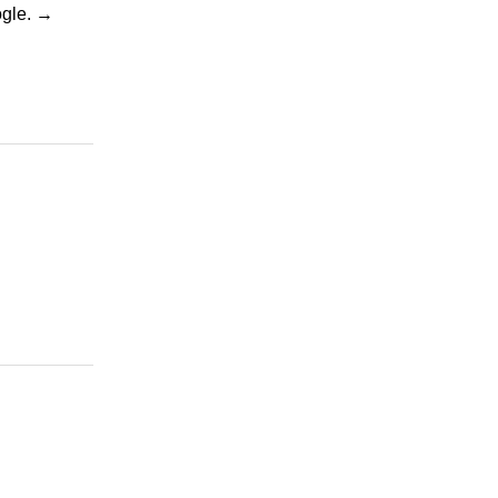
gle.
→