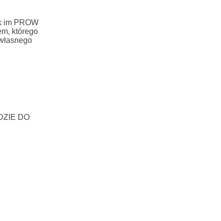
jak im PROW
em, którego
 własnego
DZIE DO