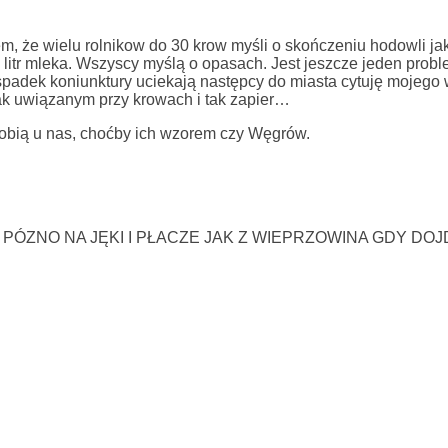
em, że wielu rolnikow do 30 krow myśli o skończeniu hodowli 
a litr mleka. Wszyscy myślą o opasach. Jest jeszcze jeden probl
spadek koniunktury uciekają następcy do miasta cytuję mojego
ak uwiązanym przy krowach i tak zapier…
zrobią u nas, choćby ich wzorem czy Węgrów.
ZNO NA JĘKI I PŁACZE JAK Z WIEPRZOWINA GDY DOJ