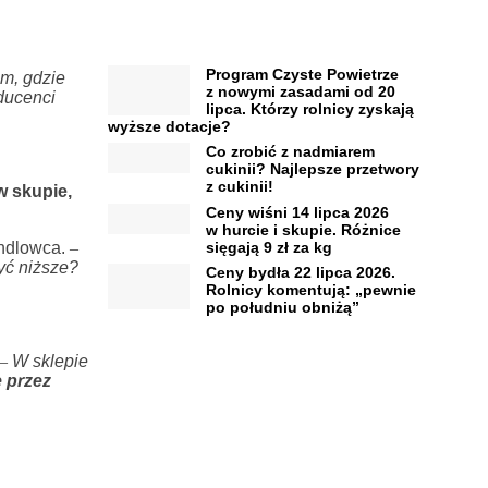
Program Czyste Powietrze
am, gdzie
z nowymi zasadami od 20
oducenci
lipca. Którzy rolnicy zyskają
wyższe dotacje?
Co zrobić z nadmiarem
cukinii? Najlepsze przetwory
z cukinii!
 skupie,
Ceny wiśni 14 lipca 2026
w hurcie i skupie. Różnice
sięgają 9 zł za kg
andlowca.
–
yć niższe?
Ceny bydła 22 lipca 2026.
Rolnicy komentują: „pewnie
po południu obniżą”
–
W sklepie
 przez