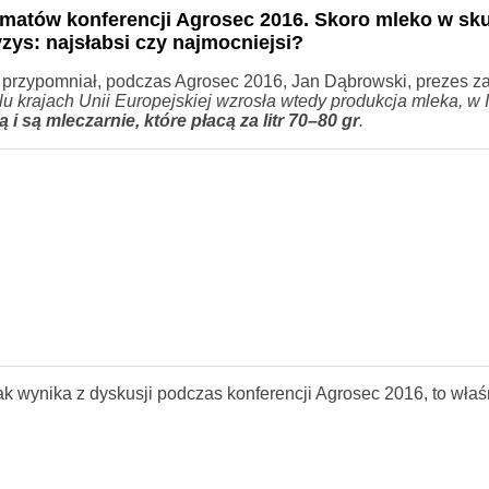
matów konferencji Agrosec 2016. Skoro mleko w sku
yzys: najsłabsi czy najmocniejsi?
przypomniał, podczas Agrosec 2016, Jan Dąbrowski, prezes z
u krajach Unii Europejskiej wzrosła wtedy produkcja mleka, w I
 są mleczarnie, które płacą za litr 70–80 gr
.
jak wynika z dyskusji podczas konferencji Agrosec 2016, to właś