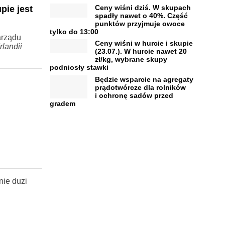
Ceny wiśni dziś. W skupach
pie jest
spadły nawet o 40%. Część
punktów przyjmuje owoce
tylko do 13:00
arządu
Ceny wiśni w hurcie i skupie
rlandii
(23.07.). W hurcie nawet 20
zł/kg, wybrane skupy
podniosły stawki
Będzie wsparcie na agregaty
prądotwórcze dla rolników
i ochronę sadów przed
gradem
nie duzi