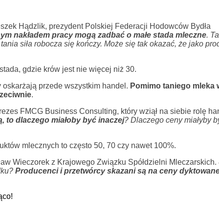
zek Hądzlik, prezydent Polskiej Federacji Hodowców Bydła
ym nakładem pracy mogą zadbać o małe stada mleczne
. T
tania siła robocza się kończy. Może się tak okazać, że jako pr
da, gdzie krów jest nie więcej niż 30.
y oskarżają przede wszystkim handel.
Pomimo taniego mleka w
rzeciwnie
.
ezes FMCG Business Consulting, który wziął na siebie rolę h
są, to dlaczego miałoby być inaczej
? Dlaczego ceny miałyby b
uktów mlecznych to często 50, 70 czy nawet 100%.
aw Wieczorek z Krajowego Związku Spółdzielni Mleczarskich.
ądku?
Producenci i przetwórcy skazani są na ceny dyktowane
ąco!