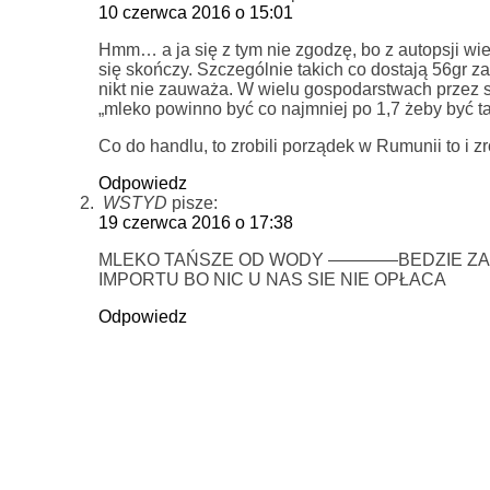
10 czerwca 2016 o 15:01
Hmm… a ja się z tym nie zgodzę, bo z autopsji wi
się skończy. Szczególnie takich co dostają 56gr z
nikt nie zauważa. W wielu gospodarstwach przez 
„mleko powinno być co najmniej po 1,7 żeby być t
Co do handlu, to zrobili porządek w Rumunii to i 
Odpowiedz
WSTYD
pisze:
19 czerwca 2016 o 17:38
MLEKO TAŃSZE OD WODY ————BEDZIE ZA PÓ
IMPORTU BO NIC U NAS SIE NIE OPŁACA
Odpowiedz