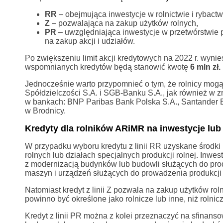
RR
– obejmująca inwestycje w rolnictwie i rybact
Z
– pozwalająca na zakup użytków rolnych,
PR
– uwzględniająca inwestycje w przetwórstwie p
na zakup akcji i udziałów.
Po zwiększeniu limit akcji kredytowych na 2022 r. wynie
wspomnianych kredytów będą stanowić kwotę
6 mln zł.
Jednocześnie warto przypomnieć o tym, że rolnicy mogą
Spółdzielczości S.A. i SGB-Banku S.A., jak również w z
w bankach: BNP Paribas Bank Polska S.A., Santander B
w Brodnicy.
Kredyty dla rolników ARiMR na inwestycje lub
W przypadku wyboru kredytu z linii RR uzyskane środki
rolnych lub działach specjalnych produkcji rolnej. In
z modernizacją budynków lub budowli służących do prod
maszyn i urządzeń służących do prowadzenia produkcji 
Natomiast kredyt z linii Z pozwala na zakup użytków r
powinno być określone jako rolnicze lub inne, niż rolnicz
Kredyt z linii PR można z kolei przeznaczyć na sfinans