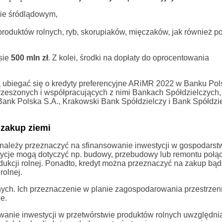
wie śródlądowym,
roduktów rolnych, ryb, skorupiaków, mięczaków, jak również p
sie
500 mln zł
. Z kolei, środki na dopłaty do oprocentowania
 ubiegać się o kredyty preferencyjne ARiMR 2022 w Banku Pols
rzeszonych i współpracujących z nimi Bankach Spółdzielczych,
ank Polska S.A., Krakowski Bank Spółdzielczy i Bank Spółdzi
 zakup ziemi
 należy przeznaczyć na sfinansowanie inwestycji w gospodars
westycje mogą dotyczyć np. budowy, przebudowy lub remontu poł
ukcji rolnej. Ponadto, kredyt można przeznaczyć na zakup bądź
rolnej.
olnych. Ich przeznaczenie w planie zagospodarowania przestrze
e.
owanie inwestycji w przetwórstwie produktów rolnych uwzględnia