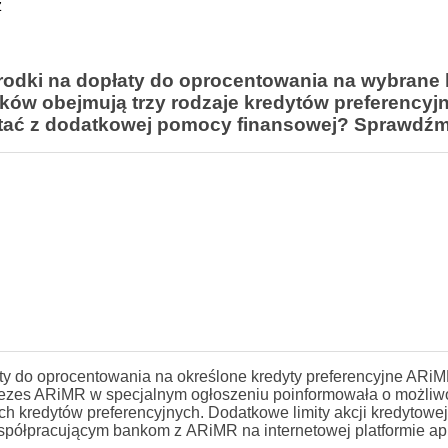
z
rodki na dopłaty do oprocentowania na wybrane 
dków obejmują trzy rodzaje kredytów preferencyj
ystać z dodatkowej pomocy finansowej? Sprawdźm
aty do oprocentowania na określone kredyty preferencyjne ARi
 prezes ARiMR w specjalnym ogłoszeniu poinformowała o możliw
 kredytów preferencyjnych. Dodatkowe limity akcji kredytowej 
półpracującym bankom z ARiMR na internetowej platformie apl