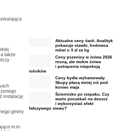
ozwalająca
Aktualne ceny świń. Analityk
pokazuje stawki, hodowca
kiej
mówi o 3 zł za kg
 a także
Ceny pszenicy w żniwa 2026
elczy
rosną, ale mokre żniwa
i potrącenia niepokoją
rolników
Ceny bydła wyhamowały.
Skupy płacą mniej niż pod
twach
koniec maja
ączonego
Ściernisko po rzepaku. Czy
 instalację
warto poczekać na deszcz
i wykorzystać efekt
fałszywego siewu?
nnego gminy
jące m.in.