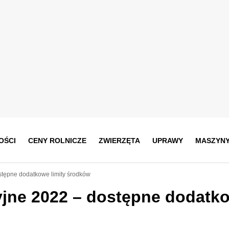
OŚCI
CENY ROLNICZE
ZWIERZĘTA
UPRAWY
MASZYN
stępne dodatkowe limity środków
yjne 2022 – dostępne dodatk