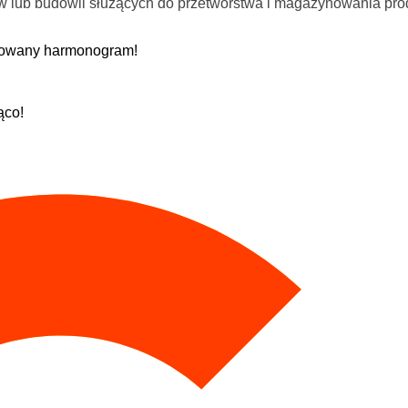
w lub budowli służących do przetwórstwa i magazynowania pr
zowany harmonogram!
ąco!