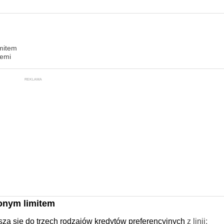
imitem
iemi
REKLAMA
onym limitem
ą się do trzech rodzajów kredytów preferencyjnych
z linii: