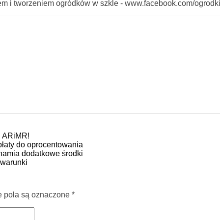
iem i tworzeniem ogródków w szkle - www.facebook.com/ogrodk
d ARiMR!
płaty do oprocentowania
hamia dodatkowe środki
 warunki
pola są oznaczone
*