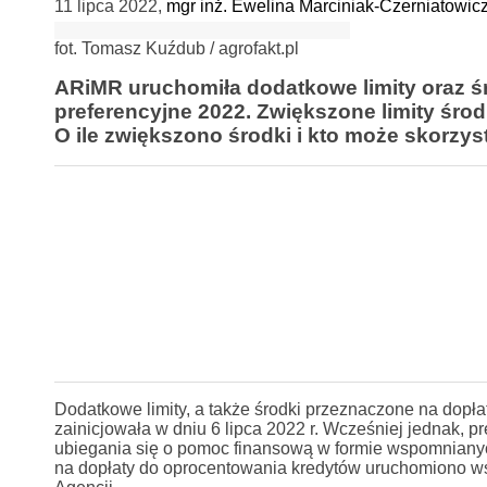
11 lipca 2022
,
mgr inż. Ewelina Marciniak-Czerniatowic
fot. Tomasz Kuźdub / agrofakt.pl
ARiMR uruchomiła dodatkowe limity oraz ś
preferencyjne 2022. Zwiększone limity śro
O ile zwiększono środki i kto może skorz
Dodatkowe limity, a także środki przeznaczone na dopł
zainicjowała w dniu 6 lipca 2022 r. Wcześniej jednak,
ubiegania się o pomoc finansową w formie wspomnianych
na dopłaty do oprocentowania kredytów uruchomiono ws