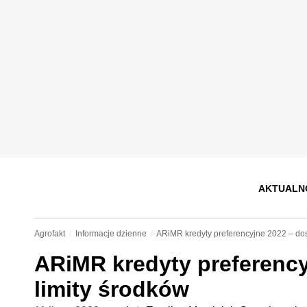
AKTUALN
Agrofakt
Informacje dzienne
ARiMR kredyty preferencyjne 2022 – do
ARiMR kredyty preferenc
limity środków