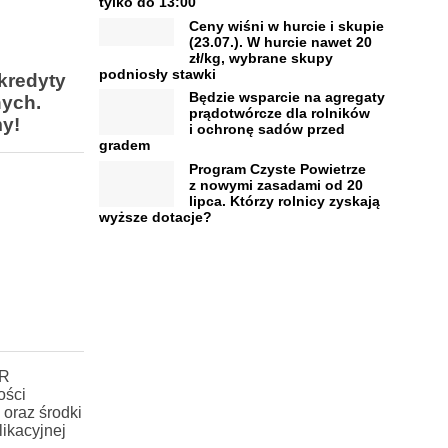
tylko do 13:00
Ceny wiśni w hurcie i skupie
(23.07.). W hurcie nawet 20
zł/kg, wybrane skupy
podniosły stawki
kredyty
Będzie wsparcie na agregaty
nych.
prądotwórcze dla rolników
y!
i ochronę sadów przed
gradem
Program Czyste Powietrze
z nowymi zasadami od 20
lipca. Którzy rolnicy zyskają
wyższe dotacje?
MR
ości
oraz środki
ikacyjnej