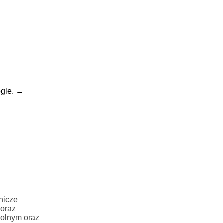
gle.
→
nicze
 oraz
Rolnym oraz