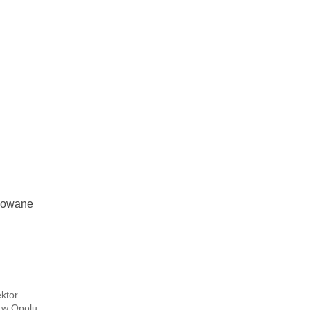
izowane
ktor
 w Opolu