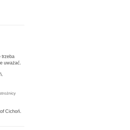
 trzeba
ie uważać.
ń.
strożnicy
of Cichoń.