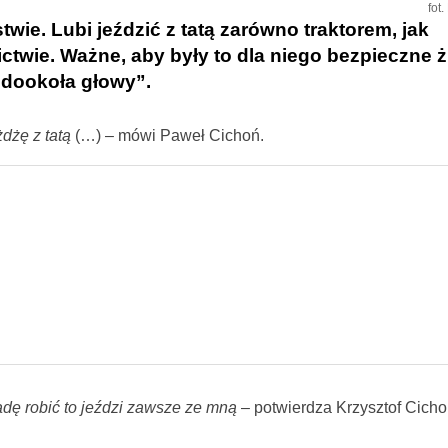
fot
ie. Lubi jeździć z tatą zarówno traktorem, jak
ictwie. Ważne, aby były to dla niego bezpieczne ż
y dookoła głowy”.
dżę z tatą
(…) – mówi Paweł Cichoń.
adę robić to jeździ zawsze ze mną
– potwierdza Krzysztof Cichoń