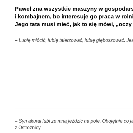
Paweł zna wszystkie maszyny w gospodarstw
i kombajnem, bo interesuje go praca w roln
Jego tata musi mieć, jak to się mówi, „ocz
–
Lubię młócić, lubię talerzować, lubię głęboszować. Jeż
–
Syn akurat lubi ze mną jeździć na pole. Obojętnie co j
z Ostrożnicy.