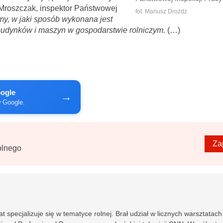
Mroszczak, inspektor Państwowej
fot. Mariusz Drożdż
y, w jaki sposób wykonana jest
n budynków i maszyn w gospodarstwie rolniczym.
(…)
oogle
→
w Google.
Za
olnego
at specjalizuje się w tematyce rolnej. Brał udział w licznych warsztatach 