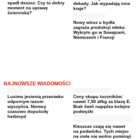
spadł deszcz. Czy to dobry
dekady. Jak wypadają inne
moment na uprawę
kraje?
ścierniska?
Nowy wirus u bydła
zagraża produkcji mleka.
Wykryto go w Szwajcarii,
Niemczech i Francji
NAJNOWSZE WIADOMOŚCI
Luximo jesienią przeciwko
Ceny skupu tuczników:
odpornym rasom
nawet 7,50 zł/kg za klasę E.
wyczyńca. Niemcy
Brak świń napędza kolejne
czasowo dopuściły
podwyżki
herbicyd
Kleszcze czają się nawet
na podwórku. Tych miejsc
na ciele nie wolno pominąć