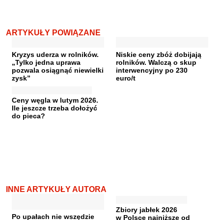
ARTYKUŁY POWIĄZANE
Kryzys uderza w rolników.
Niskie ceny zbóż dobijają
„Tylko jedna uprawa
rolników. Walczą o skup
pozwala osiągnąć niewielki
interwencyjny po 230
zysk”
euro/t
Ceny węgla w lutym 2026.
Ile jeszcze trzeba dołożyć
do pieca?
INNE ARTYKUŁY AUTORA
Zbiory jabłek 2026
Po upałach nie wszędzie
w Polsce najniższe od