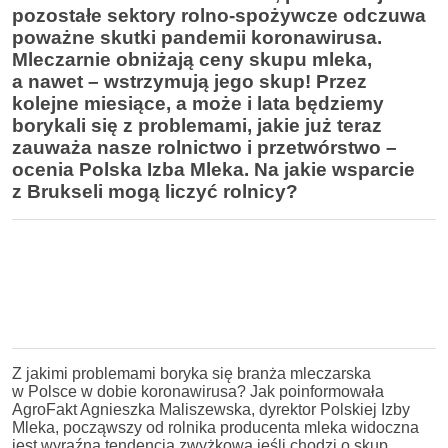
pozostałe sektory rolno-spożywcze odczuwa
poważne skutki pandemii koronawirusa.
Mleczarnie obniżają ceny skupu mleka,
a nawet – wstrzymują jego skup! Przez
kolejne miesią
ce, a mo
że i lata będziemy
borykali się z problemami, jakie już teraz
zauważa nasze rolnictwo i przetw
ó
rstwo –
ocenia Polska Izba Mleka. Na jakie wsparcie
z Brukseli mogą liczyć rolnicy?
Z jakimi problemami boryka się branża mleczarska
w Polsce w dobie koronawirusa? Jak poinformowała
AgroFakt Agnieszka Maliszewska, dyrektor Polskiej Izby
Mleka, począwszy od rolnika producenta mleka widoczna
jest wyraźna tendencja zwyżkowa jeśli chodzi o skup