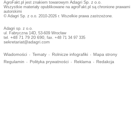
AgroFakt.pl jest znakiem towarowym
Adagri Sp. z o.o.
Wszystkie materiały opublikowane na agroFakt.pl są chronione prawami
autorskimi
© Adagri Sp. z o.o. 2010-2026 r. Wszelkie prawa zastrzeżone.
Adagri sp. z o.o.
ul. Fabryczna 14D, 53-609 Wrocław
tel.
+48 71 79 20 690
, fax. +48 71 34 97 335
sekretariat@adagri.com
Wiadomości
Tematy
Rolnicze infografiki
Mapa strony
Regulamin
Polityka prywatności
Reklama
Redakcja