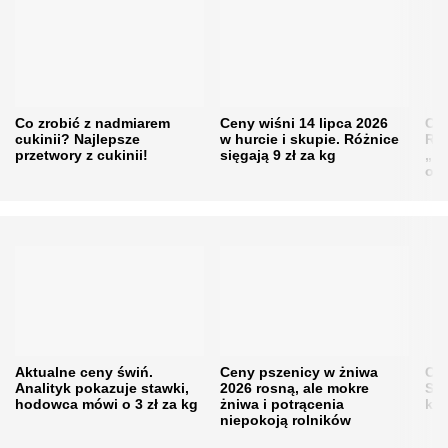
Co zrobić z nadmiarem
Ceny wiśni 14 lipca 2026
Cen
cukinii? Najlepsze
w hurcie i skupie. Różnice
Rol
przetwory z cukinii!
sięgają 9 zł za kg
„pe
obn
Aktualne ceny świń.
Ceny pszenicy w żniwa
Ce
Analityk pokazuje stawki,
2026 rosną, ale mokre
Sku
hodowca mówi o 3 zł za kg
żniwa i potrącenia
kon
niepokoją rolników