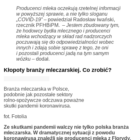
Producenci mleka oczekują rzetelnej informacji
w powyższej sprawie, a nie tylko sloganu
„COVID-19”
– powiedział Radosław Iwański,
rzecznik PFHBiPM. –
Jestem zbudowany tym,
że hodowcy bydła mlecznego i producenci
mleka wchodzący w skład rad nadzorczych
poczuwają się do odpowiedzialności wobec
innych i zdają sobie sprawę z tego, że oni
i pozostali producenci jadą na tym samym
wózku
– dodał.
Kłopoty branży mleczarskiej. Co zrobić?
Branża mleczarska w Polsce,
podobnie jak pozostałe sektory
rolno-spożywcze odczuwa poważne
skutki pandemii koronawirusa.
fot. Fotolia
Ze skutkami pandemii walczy nie tylko polska branża
mleczarska. W dramatycznej sytuacji z powodu
koronawirusa znaleźli się producenci mleka z Florydy.