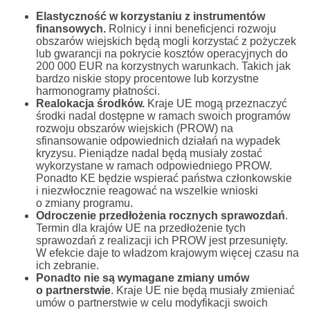
Elastyczność w korzystaniu z instrumentów
finansowych.
Rolnicy i inni beneficjenci rozwoju
obszarów wiejskich będą mogli korzystać z pożyczek
lub gwarancji na pokrycie kosztów operacyjnych do
200 000 EUR na korzystnych warunkach. Takich jak
bardzo niskie stopy procentowe lub korzystne
harmonogramy płatności.
Realokacja środków.
Kraje UE mogą przeznaczyć
środki nadal dostępne w ramach swoich programów
rozwoju obszarów wiejskich (PROW) na
sfinansowanie odpowiednich działań na wypadek
kryzysu. Pieniądze nadal będą musiały zostać
wykorzystane w ramach odpowiedniego PROW.
Ponadto KE będzie wspierać państwa członkowskie
i niezwłocznie reagować na wszelkie wnioski
o zmiany programu.
Odroczenie przedłożenia rocznych sprawozdań
.
Termin dla krajów UE na przedłożenie tych
sprawozdań z realizacji ich PROW jest przesunięty.
W efekcie daje to władzom krajowym więcej czasu na
ich zebranie.
Ponadto nie są wymagane zmiany umów
o partnerstwie
. Kraje UE nie będą musiały zmieniać
umów o partnerstwie w celu modyfikacji swoich