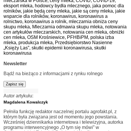
mleczarska w Polsce,
ceny mleka,
COVID,
COVID-19,
eksport mleka,
hodowcy bydła mlecznego,
jaka pomoc dla
rolników,
jakie będą ceny mleka,
jakie są ceny mleka,
jakie
wsparcie dla rolników,
koronawirus,
koronawirus a
rolnictwo,
koronawirus a rolnik,
mleczarnia obniża ceny
skupu mleka,
Mleczarnia odmawia skupu mleka,
notowania
cen artykułów mleczarskich,
notowania cen mleka,
obniżki
cen mleka,
OSM Krośniewice,
PFHBiPM,
polska izba
mleka,
produkcja mleka,
Przedsiębiorstwo Nasienne
„Księży Las”,
skutki epidemii koronawirusa,
skutki
koronawirusa
Newsletter
Bądź na bieżąco z informacjami z rynku rolnego
Zapisz się
Autor artykułu:
Magdalena Kowalczyk
Pełniła funkcję redaktor naczelnej portalu agrofakt.pl, z
którym była związana jest od momentu jego powstania.
Wcześniej dziennikarka internetowa i telewizyjna, autorka
programu interwencyjnego „O tym się mówi” w