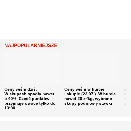
NAJPOPULARNIEJSZE
Ceny wiśni dziś.
Ceny wiśni w hurcie
Będ
W skupach spadły nawet
i skupie (23.07.). W hurcie
agr
o 40%. Część punktów
nawet 20 zł/kg, wybrane
rol
przyjmuje owoce tylko do
skupy podniosły stawki
pr
13:00