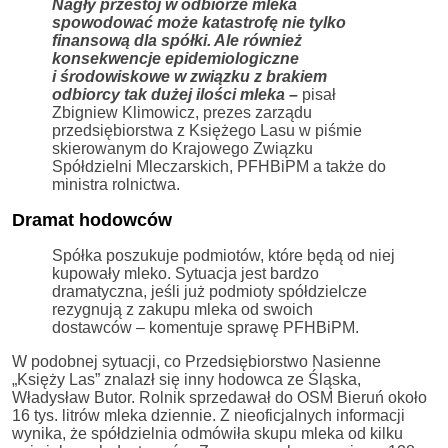
Nagły przestój w odbiorze mleka
spowodować może katastrofę nie tylko
finansową dla spółki. Ale również
konsekwencje epidemiologiczne
i środowiskowe w związku z brakiem
odbiorcy tak dużej ilości mleka –
pisał
Zbigniew Klimowicz, prezes zarządu
przedsiębiorstwa z Księżego Lasu w piśmie
skierowanym do Krajowego Związku
Spółdzielni Mleczarskich, PFHBiPM a także do
ministra rolnictwa.
Dramat hodowców
Spółka poszukuje podmiotów, które będą od niej
kupowały mleko. Sytuacja jest bardzo
dramatyczna, jeśli już podmioty spółdzielcze
rezygnują z zakupu mleka od swoich
dostawców – komentuje sprawę PFHBiPM.
W podobnej sytuacji, co Przedsiębiorstwo Nasienne
„Księży Las” znalazł się inny hodowca ze Śląska,
Władysław Butor. Rolnik sprzedawał do OSM Bieruń około
16 tys. litrów mleka dziennie. Z nieoficjalnych informacji
wynika, że spółdzielnia odmówiła skupu mleka od kilku