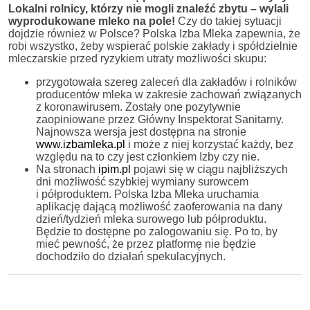
Lokalni rolnicy, którzy nie mogli znaleźć zbytu – wylali
wyprodukowane mleko na pole!
Czy do takiej sytuacji
dojdzie również w Polsce? Polska Izba Mleka zapewnia, że
robi wszystko, żeby wspierać polskie zakłady i spółdzielnie
mleczarskie przed ryzykiem utraty możliwości skupu:
przygotowała szereg zaleceń dla zakładów i rolników
producentów mleka w zakresie zachowań związanych
z koronawirusem. Zostały one pozytywnie
zaopiniowane przez Główny Inspektorat Sanitarny.
Najnowsza wersja jest dostępna na stronie
www.izbamleka.pl
i może z niej korzystać każdy, bez
względu na to czy jest członkiem Izby czy nie.
Na stronach
ipim.pl
pojawi się w ciągu najbliższych
dni możliwość szybkiej wymiany surowcem
i półproduktem. Polska Izba Mleka uruchamia
aplikację dającą możliwość zaoferowania na dany
dzień/tydzień mleka surowego lub półproduktu.
Będzie to dostępne po zalogowaniu się. Po to, by
mieć pewność, że przez platformę nie będzie
dochodziło do działań spekulacyjnych.