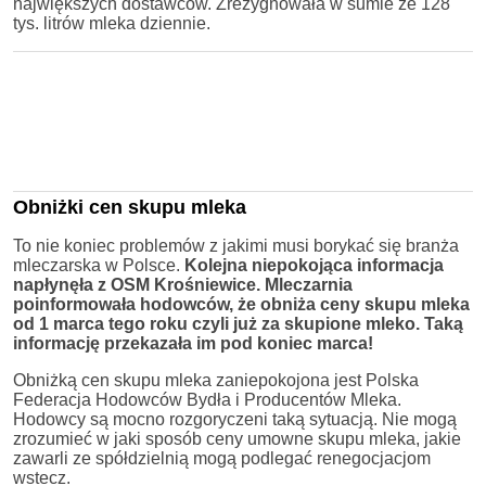
największych dostawców. Zrezygnowała w sumie ze 128
tys. litrów mleka dziennie.
Obniżki cen skupu mleka
To nie koniec problemów z jakimi musi borykać się branża
mleczarska w Polsce.
Kolejna niepokojąca informacja
napłynęła z OSM Krośniewice. Mleczarnia
poinformowała hodowców, że obniża ceny skupu mleka
od 1 marca tego roku czyli już za skupione mleko. Taką
informację przekazała im pod koniec marca!
Obniżką cen skupu mleka zaniepokojona jest Polska
Federacja Hodowców Bydła i Producentów Mleka.
Hodowcy są mocno rozgoryczeni taką sytuacją. Nie mogą
zrozumieć w jaki sposób ceny umowne skupu mleka, jakie
zawarli ze spółdzielnią mogą podlegać renegocjacjom
wstecz.