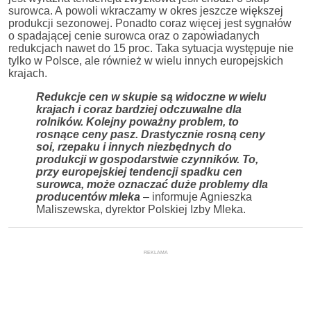
surowca. A powoli wkraczamy w okres jeszcze większej
produkcji sezonowej. Ponadto coraz więcej jest sygnałów
o spadającej cenie surowca oraz o zapowiadanych
redukcjach nawet do 15 proc. Taka sytuacja występuje nie
tylko w Polsce, ale również w wielu innych europejskich
krajach.
Redukcje cen w skupie są widoczne w wielu
krajach i coraz bardziej odczuwalne dla
rolnik
ó
w. Kolejny poważny problem, to
rosnące ceny pasz. Drastycznie rosną ceny
soi, rzepaku i innych niezbędnych do
produkcji w gospodarstwie czynnik
ó
w. To,
przy europejskiej tendencji spadku cen
surowca, może oznaczać duże problemy dla
producent
ó
w mleka
– informuje Agnieszka
Maliszewska, dyrektor Polskiej Izby Mleka.
REKLAMA