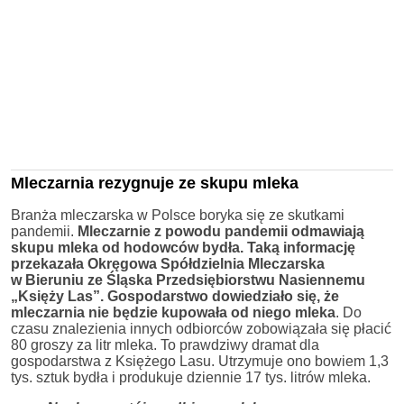
Mleczarnia rezygnuje ze skupu mleka
Branża mleczarska w Polsce boryka się ze skutkami
pandemii.
Mleczarnie z powodu pandemii odmawiają
skupu mleka od hodowców bydła. Taką informację
przekazała Okręgowa Spółdzielnia Mleczarska
w Bieruniu ze Śląska Przedsiębiorstwu Nasiennemu
„Księży Las”. Gospodarstwo dowiedziało się, że
mleczarnia nie będzie kupowała od niego mleka
. Do
czasu znalezienia innych odbiorców zobowiązała się płacić
80 groszy za litr mleka. To prawdziwy dramat dla
gospodarstwa z Księżego Lasu. Utrzymuje ono bowiem 1,3
tys. sztuk bydła i produkuje dziennie 17 tys. litrów mleka.