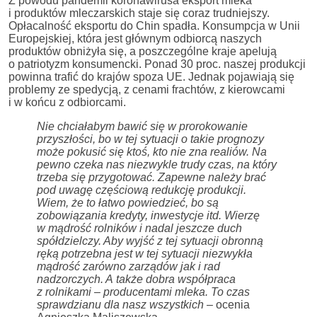
Z powodu pandemii koronawirusa eksport mleka
i produktów mleczarskich staje się coraz trudniejszy.
Opłacalność eksportu do Chin spadła. Konsumpcja w Unii
Europejskiej, która jest głównym odbiorcą naszych
produktów obniżyła się, a poszczególne kraje apelują
o patriotyzm konsumencki. Ponad 30 proc. naszej produkcji
powinna trafić do krajów spoza UE. Jednak pojawiają się
problemy ze spedycją, z cenami frachtów, z kierowcami
i w końcu z odbiorcami.
Nie chciałabym bawić się w prorokowanie
przyszłości, bo w tej sytuacji o takie prognozy
może pokusić się ktoś, kto nie zna realiów.
Na
pewno czeka nas niezwykle trudy czas, na który
trzeba się przygotować. Zapewne należy brać
pod uwagę częściową redukcję produkcji.
Wiem, że to łatwo powiedzieć, bo są
zobowiązania kredyty, inwestycje itd. Wierzę
w mądrość rolników i nadal jeszcze duch
spółdzielczy. Aby wyjść z tej sytuacji obronną
ręką potrzebna jest w tej sytuacji niezwykła
mądrość zarówno zarządów jak i rad
nadzorczych. A także dobra współpraca
z rolnikami – producentami mleka. To czas
sprawdzianu dla nasz wszystkich
– ocenia