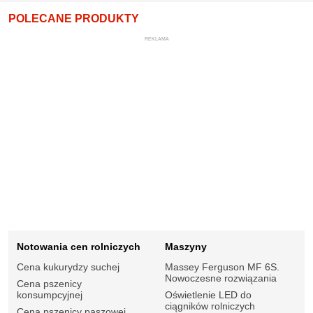
POLECANE PRODUKTY
REKLAMA
Notowania cen rolniczych
Maszyny
Cena kukurydzy suchej
Massey Ferguson MF 6S.
Nowoczesne rozwiązania
Cena pszenicy
konsumpcyjnej
Oświetlenie LED do
ciągników rolniczych
Cena pszenicy paszowej