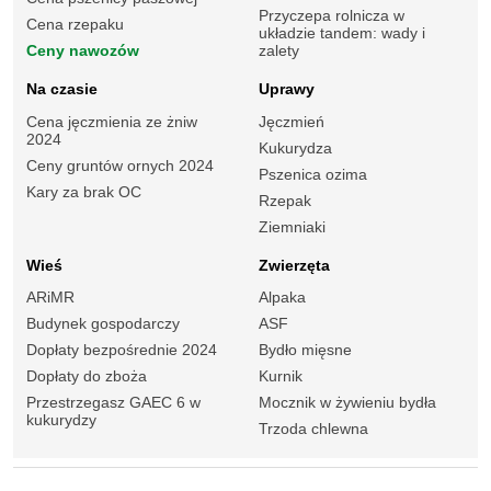
Przyczepa rolnicza w
Cena rzepaku
układzie tandem: wady i
Ceny nawozów
zalety
Na czasie
Uprawy
Cena jęczmienia ze żniw
Jęczmień
2024
Kukurydza
Ceny gruntów ornych 2024
Pszenica ozima
Kary za brak OC
Rzepak
Ziemniaki
Wieś
Zwierzęta
ARiMR
Alpaka
Budynek gospodarczy
ASF
Dopłaty bezpośrednie 2024
Bydło mięsne
Dopłaty do zboża
Kurnik
Przestrzegasz GAEC 6 w
Mocznik w żywieniu bydła
kukurydzy
Trzoda chlewna