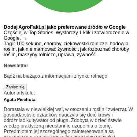
Dodaj AgroFakt.pl jako preferowane źródło w Google
Częściej w Top Stories. Wystarczy 1 klik i zatwierdzenie w
Google.
→
Tagi:
100 sekund,
choroby,
ciekawostki rolnicze,
hodowla
roślin,
jak nie marnować żywności,
jak rozpoznać choroby
roślin,
maszyny rolnicze,
uprawa,
żywność
Newsletter
Bądź na bieżąco z informacjami z rynku rolnego
Zapisz się
Autor artykułu:
Agata Piechota
Dorastała w niewielkiej wsi, w otoczeniu roślin i zwierząt. W
gospodarstwie dziadków nauczyła się doić krowy i
odróżniać kultywator od pługa. Zdobytą w dzieciństwie
wiedzę praktyczną nieustannie uzupełnia o teorię.
Przedmiotem jej szczególnego zainteresowania są
maszyny rolnicze oraz wszelkie branżowe nowinki i