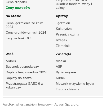
Przyczepa rolnicza w
Cena rzepaku
układzie tandem: wady i
Ceny nawozów
zalety
Na czasie
Uprawy
Cena jęczmienia ze żniw
Jęczmień
2024
Kukurydza
Ceny gruntów ornych 2024
Pszenica ozima
Kary za brak OC
Rzepak
Ziemniaki
Wieś
Zwierzęta
ARiMR
Alpaka
Budynek gospodarczy
ASF
Dopłaty bezpośrednie 2024
Bydło mięsne
Dopłaty do zboża
Kurnik
Przestrzegasz GAEC 6 w
Mocznik w żywieniu bydła
kukurydzy
Trzoda chlewna
AgroFakt.pl jest znakiem towarowym
Adagri Sp. z o.o.