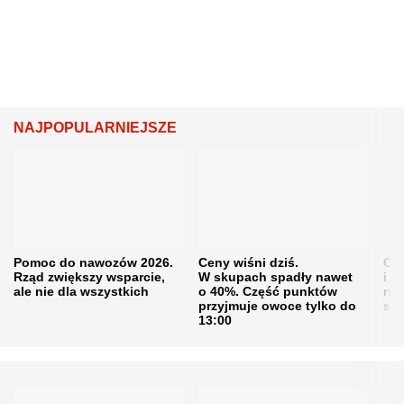
NAJPOPULARNIEJSZE
Pomoc do nawozów 2026.
Ceny wiśni dziś.
Cen
Rząd zwiększy wsparcie,
W skupach spadły nawet
i s
ale nie dla wszystkich
o 40%. Część punktów
naw
przyjmuje owoce tylko do
sku
13:00