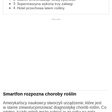
Supermaszyna wykona trzy zabiegi
Hotel przechowa latem rośliny
REKLAMA
Smartfon rozpozna choroby roślin
Amerykańscy naukowcy stworzyli urządzenie, które jest
w stanie zrewolucjonizować diagnostykę chorób roślin. Co
istotne, każdy rolnik może zabrać je ze sobą na pole.