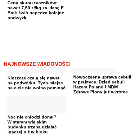
Ceny skupu tuczników:
nawet 7,50 zł/kg za klasę E.
Brak świń napędza kolejne
podwyżki
NAJNOWSZE WIADOMOŚCI
Nowoczesna uprawa cebuli
Kleszcze czają się nawet
w praktyce. Dzień cebuli
na podwórku. Tych miejsc
Hazera Poland i MDM
na ciele nie wolno pominąć
Zdrowe Plony już wkrótce
Noc nie chłodzi domu?
W starym wiejskim
budynku trzeba działać
inaczej niż w bloku