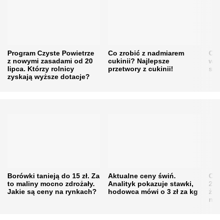
Program Czyste Powietrze
Co zrobić z nadmiarem
Cen
z nowymi zasadami od 20
cukinii? Najlepsze
w h
lipca. Którzy rolnicy
przetwory z cukinii!
się
zyskają wyższe dotacje?
Borówki tanieją do 15 zł. Za
Aktualne ceny świń.
Cen
to maliny mocno zdrożały.
Analityk pokazuje stawki,
202
Jakie są ceny na rynkach?
hodowca mówi o 3 zł za kg
żni
nie