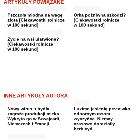
ARTYKUŁY POWIĄZANE
Pszczoła miodna na wagę
Orka pożniwna szkodzi?
złota [Ciekawostki rolnicze
[Ciekawostki rolnicze
w 100 sekund]
w 100 sekund]
Życie na wsi ułatwione?
[Ciekawostki rolnicze
w 100 sekund]
INNE ARTYKUŁY AUTORA
Nowy wirus u bydła
Luximo jesienią przeciwko
zagraża produkcji mleka.
odpornym rasom
Wykryto go w Szwajcarii,
wyczyńca. Niemcy
Niemczech i Francji
czasowo dopuściły
herbicyd