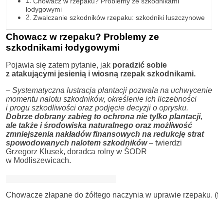
Chowacz w rzepaku? Problemy ze szkodnikami
łodygowymi
Zwalczanie szkodników rzepaku: szkodniki łuszczynowe
Chowacz w rzepaku? Problemy ze
szkodnikami łodygowymi
Pojawia się zatem pytanie, jak
poradzić sobie
z atakującymi jesienią i wiosną rzepak szkodnikami.
– Systematyczna lustracja plantacji pozwala na uchwycenie
momentu nalotu szkodników, określenie ich liczebności
i progu szkodliwości oraz podjęcie decyzji o oprysku.
Dobrze dobrany zabieg to ochrona nie tylko plantacji,
ale także i środowiska naturalnego oraz możliwość
zmniejszenia nakładów finansowych na redukcję strat
spowodowanych nalotem szkodników
– twierdzi
Grzegorz Klusek, doradca rolny w ŚODR
w Modliszewicach.
Chowacze złapane do żółtego naczynia w uprawie rzepaku. (fo