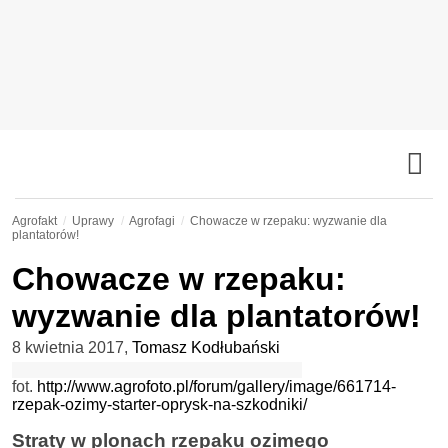
Agrofakt
Uprawy
Agrofagi
Chowacze w rzepaku: wyzwanie dla
plantatorów!
Chowacze w rzepaku:
wyzwanie dla plantatorów!
8 kwietnia 2017
,
Tomasz Kodłubański
fot.
http://www.agrofoto.pl/forum/gallery/image/661714-
rzepak-ozimy-starter-oprysk-na-szkodniki/
Straty w plonach rzepaku ozimego