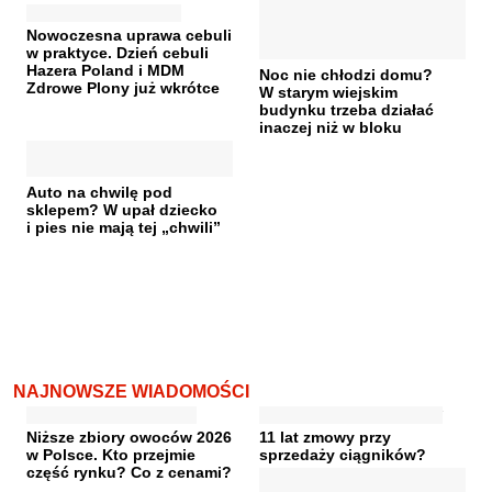
Nowoczesna uprawa cebuli
w praktyce. Dzień cebuli
Hazera Poland i MDM
Noc nie chłodzi domu?
Zdrowe Plony już wkrótce
W starym wiejskim
budynku trzeba działać
inaczej niż w bloku
Auto na chwilę pod
sklepem? W upał dziecko
i pies nie mają tej „chwili”
NAJNOWSZE WIADOMOŚCI
Niższe zbiory owoców 2026
11 lat zmowy przy
w Polsce. Kto przejmie
sprzedaży ciągników?
część rynku? Co z cenami?