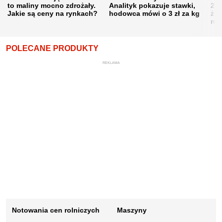
to maliny mocno zdrożały.
Analityk pokazuje stawki,
202
Jakie są ceny na rynkach?
hodowca mówi o 3 zł za kg
żni
nie
POLECANE PRODUKTY
REKLAMA
Notowania cen rolniczych
Maszyny