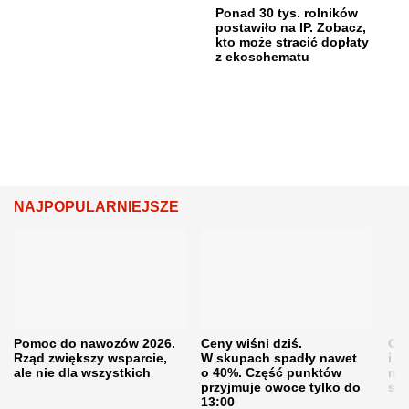
Ponad 30 tys. rolników
postawiło na IP. Zobacz,
kto może stracić dopłaty
z ekoschematu
NAJPOPULARNIEJSZE
Pomoc do nawozów 2026.
Ceny wiśni dziś.
Cen
Rząd zwiększy wsparcie,
W skupach spadły nawet
i s
ale nie dla wszystkich
o 40%. Część punktów
naw
przyjmuje owoce tylko do
sku
13:00