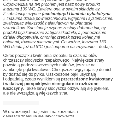
Odpowiedzią na ten problem jest nasz nowy produkt
Inazuma 130 WG. Zawiera ona w swoim składzie aż
2 substancje czynne (
acetamipryd i
lambda-cyhalotryna
). Inazuma działa powierzchniowo, wgłębnie i systemicznie,
zwalczając większość nalatujących na plantację
szkodników. Substancje czynne zostały dobrane tak, by
produkt błyskawicznie zabijał szkodniki, a jednocześnie
działał długotrwale, chroniąc rzepak przed kolejnymi
nalotami, również mieszanymi. Co ważne, Inazuma 130
WG działa już od 5°C i jest odporna na zmywanie
– dodaje.
Okres początku kwitnienia rzepaku to czas nalotów
chrząszczy słodyszka rzepakowego. Największe straty
powstają podczas wczesnych nalotów, jeszcze na
zamknięte pąki kwiatowe. Chrząszcze wgryzają się do nich,
by dostać się do pyłku. Uszkodzone pąki usychają
i odpadają, czego wynikiem są
przerzedzone kwiatostany
i w dalszej perspektywie nieregularnie rozłożone
łuszczyny.
Także larwy słodyszka odżywiają się pyłkiem,
ale nie wyrządzają większych strat.
W utworzonych na jesieni na korzeniach
galasach znajdują się larwy chowacza