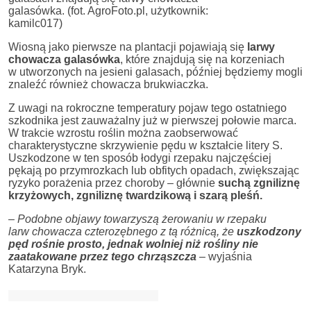
galasówka. (fot. AgroFoto.pl, użytkownik:
kamilc017)
Wiosną jako pierwsze na plantacji pojawiają się
larwy
chowacza galasówka
, które znajdują się na korzeniach
w utworzonych na jesieni galasach, później będziemy mogli
znaleźć również chowacza brukwiaczka.
Z uwagi na rokroczne temperatury pojaw tego ostatniego
szkodnika jest zauważalny już w pierwszej połowie marca.
W trakcie wzrostu roślin można zaobserwować
charakterystyczne skrzywienie pędu w kształcie litery S.
Uszkodzone w ten sposób łodygi rzepaku najczęściej
pękają po przymrozkach lub obfitych opadach, zwiększając
ryzyko porażenia przez choroby – głównie
suchą zgniliznę
krzyżowych, zgniliznę twardzikową i szarą pleśń.
–
Podobne objawy towarzyszą żerowaniu w rzepaku
larw chowacza czterozębnego z tą różnicą, że
uszkodzony
pęd rośnie prosto, jednak wolniej niż rośliny nie
zaatakowane przez tego chrząszcza
– wyjaśnia
Katarzyna Bryk.