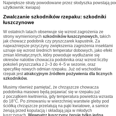
Największe straty powodowane przez słodyszka powstają podc
użytkownik: kwiapa)
Zwalczanie szkodników rzepaku: szkodniki
łuszczynowe
W ostatnich latach obserwuje się wzrost zagrożenia ze
strony wymienionych
szkodników łuszczynowych,
takich
jak chowacz podobnik czy pryszczarek kapustnik. Za
najważniejsze przyczyny zwiększenia zagrożenia insektami
uznaje się wzrost średnich temperatur dobowych, jako efekt
zmian klimatycznych, który powoduje wydłużanie się
okresów nalotów chowacza podobnika oraz wzrost liczby
pokoleń pryszczarka z 2
–
3 do 4
–
5 w sezonie, oraz
specyfikę nowych odmian rzepaku. Już od wschodów
rzepak jest
atrakcyjnym źródłem pożywienia dla licznych
szkodników.
Musimy również pamiętać, że chrząszcze chowacza
podobnika masowo będą pojawiać się w rzepaku już
z początkiem kwitnienia, gdy temperatura powietrza wzrasta
do 18°C. Po zimowaniu w wierzchniej warstwie gleby pod
ściółką chrząszcze przelatują na pąki kwiatowe, a samice
żerują przed kopulacją i składają jaja w młodych
łuszczynach.
Wewnątrz łuszczyny żeruje tylko jedna