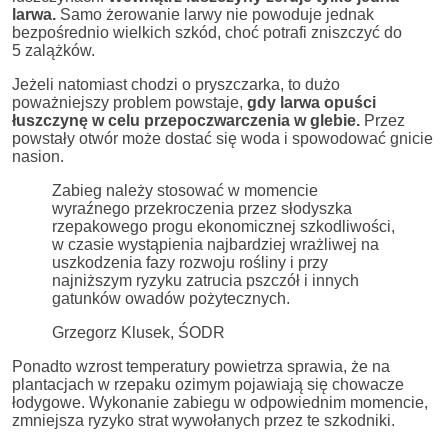
larwa.
Samo żerowanie larwy nie powoduje jednak
bezpośrednio wielkich szkód, choć potrafi zniszczyć do
5 zalążków.
Jeżeli natomiast chodzi o pryszczarka, to dużo
poważniejszy problem powstaje,
gdy larwa opuści
łuszczynę w celu przepoczwarczenia w glebie.
Przez
powstały otwór może dostać się woda i spowodować gnicie
nasion.
Zabieg należy stosować w momencie
wyraźnego przekroczenia przez słodyszka
rzepakowego progu ekonomicznej szkodliwości,
w czasie wystąpienia najbardziej wrażliwej na
uszkodzenia fazy rozwoju rośliny i przy
najniższym ryzyku zatrucia pszczół i innych
gatunków owadów pożytecznych.
Grzegorz Klusek, ŚODR
Ponadto wzrost temperatury powietrza sprawia, że na
plantacjach w rzepaku ozimym pojawiają się chowacze
łodygowe. Wykonanie zabiegu w odpowiednim momencie,
zmniejsza ryzyko strat wywołanych przez te szkodniki.