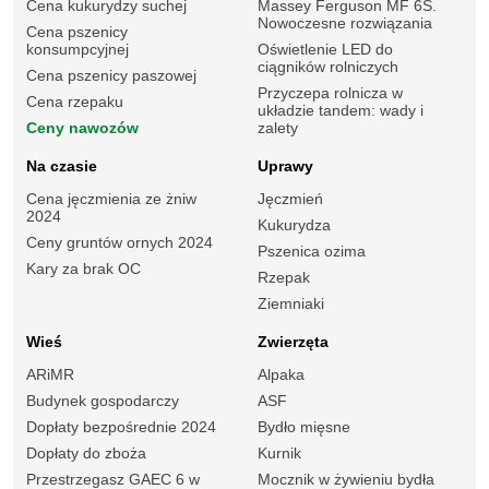
Cena kukurydzy suchej
Massey Ferguson MF 6S.
Nowoczesne rozwiązania
Cena pszenicy
konsumpcyjnej
Oświetlenie LED do
ciągników rolniczych
Cena pszenicy paszowej
Przyczepa rolnicza w
Cena rzepaku
układzie tandem: wady i
Ceny nawozów
zalety
Na czasie
Uprawy
Cena jęczmienia ze żniw
Jęczmień
2024
Kukurydza
Ceny gruntów ornych 2024
Pszenica ozima
Kary za brak OC
Rzepak
Ziemniaki
Wieś
Zwierzęta
ARiMR
Alpaka
Budynek gospodarczy
ASF
Dopłaty bezpośrednie 2024
Bydło mięsne
Dopłaty do zboża
Kurnik
Przestrzegasz GAEC 6 w
Mocznik w żywieniu bydła