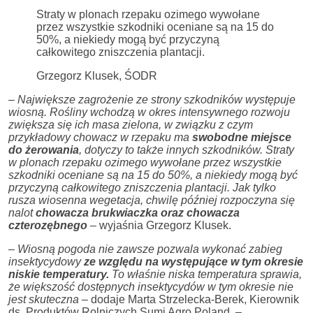
Straty w plonach rzepaku ozimego wywołane
przez wszystkie szkodniki oceniane są na 15 do
50%, a niekiedy mogą być przyczyną
całkowitego zniszczenia plantacji.
Grzegorz Klusek, ŚODR
– Największe zagrożenie ze strony szkodników występuje
wiosną. Rośliny wchodzą w okres intensywnego rozwoju
zwiększa się ich masa zielona, w związku z czym
przykładowy chowacz w rzepaku ma
swobodne miejsce
do żerowania
, dotyczy to także innych szkodników. Straty
w plonach rzepaku ozimego wywołane przez wszystkie
szkodniki oceniane są na 15 do 50%, a niekiedy mogą być
przyczyną całkowitego zniszczenia plantacji. Jak tylko
rusza wiosenna wegetacja, chwilę później rozpoczyna się
nalot
chowacza brukwiaczka oraz chowacza
czterozębnego
– wyjaśnia Grzegorz Klusek.
– Wiosną pogoda nie zawsze pozwala wykonać zabieg
insektycydowy
ze względu na występujące w tym okresie
niskie temperatury.
To właśnie niska temperatura sprawia,
że większość dostępnych insektycydów w tym okresie nie
jest skuteczna –
dodaje Marta Strzelecka-Berek, Kierownik
ds. Produktów Rolniczych Sumi Agro Poland.
–