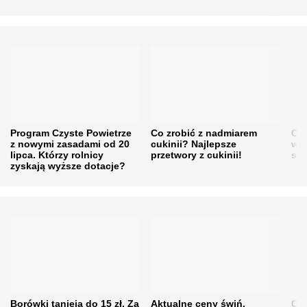
Program Czyste Powietrze
Co zrobić z nadmiarem
Cen
z nowymi zasadami od 20
cukinii? Najlepsze
w h
lipca. Którzy rolnicy
przetwory z cukinii!
się
zyskają wyższe dotacje?
Borówki tanieją do 15 zł. Za
Aktualne ceny świń.
Cen