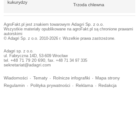
kukurydzy
Trzoda chlewna
AgroFakt.pl jest znakiem towarowym
Adagri Sp. z o.o.
Wszystkie materiały opublikowane na agroFakt.pl są chronione prawami
autorskimi
© Adagri Sp. z o.o. 2010-2026 r. Wszelkie prawa zastrzeżone.
Adagri sp. z o.o.
ul. Fabryczna 14D, 53-609 Wrocław
tel.
+48 71 79 20 690
, fax. +48 71 34 97 335
sekretariat@adagri.com
Wiadomości
Tematy
Rolnicze infografiki
Mapa strony
Regulamin
Polityka prywatności
Reklama
Redakcja