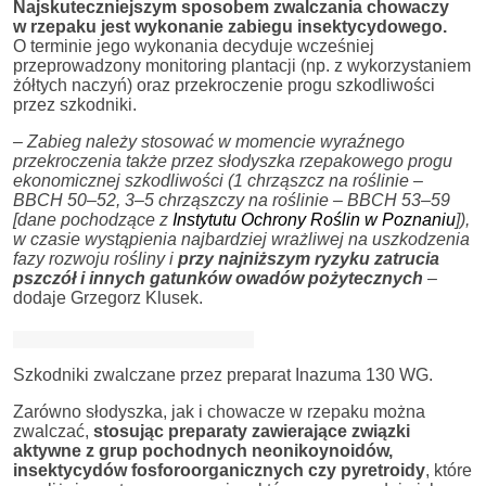
Najskuteczniejszym sposobem zwalczania chowaczy
w rzepaku jest wykonanie zabiegu insektycydowego.
O terminie jego wykonania decyduje wcześniej
przeprowadzony monitoring plantacji (np. z wykorzystaniem
żółtych naczyń) oraz przekroczenie progu szkodliwości
przez szkodniki.
– Zabieg należy stosować w momencie wyraźnego
przekroczenia także przez słodyszka rzepakowego progu
ekonomicznej szkodliwości (1 chrząszcz na roślinie –
BBCH 50–52, 3–5 chrząszczy na roślinie – BBCH 53–59
[dane pochodzące z
Instytutu Ochrony Roślin w Poznaniu
]),
w czasie wystąpienia najbardziej wrażliwej na uszkodzenia
fazy rozwoju rośliny i
przy najniższym ryzyku zatrucia
pszczół i innych gatunków owadów pożytecznych
–
dodaje Grzegorz Klusek.
Szkodniki zwalczane przez preparat Inazuma 130 WG.
Zarówno słodyszka, jak i chowacze w rzepaku można
zwalczać,
stosując preparaty zawierające związki
aktywne z grup pochodnych neonikoynoidów,
insektycydów fosforoorganicznych czy pyretroidy
, które