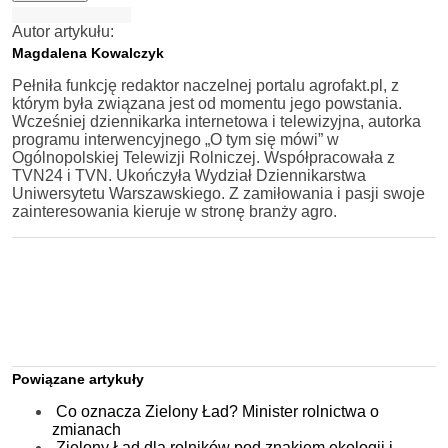
Autor artykułu:
Magdalena Kowalczyk
Pełniła funkcję redaktor naczelnej portalu agrofakt.pl, z
którym była związana jest od momentu jego powstania.
Wcześniej dziennikarka internetowa i telewizyjna, autorka
programu interwencyjnego „O tym się mówi” w
Ogólnopolskiej Telewizji Rolniczej. Współpracowała z
TVN24 i TVN. Ukończyła Wydział Dziennikarstwa
Uniwersytetu Warszawskiego. Z zamiłowania i pasji swoje
zainteresowania kieruje w stronę branży agro.
Powiązane artykuły
Co oznacza Zielony Ład? Minister rolnictwa o
zmianach
Zielony Ład dla rolników pod znakiem ekologii i