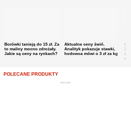
Borówki tanieją do 15 zł. Za
Aktualne ceny świń.
Cen
to maliny mocno zdrożały.
Analityk pokazuje stawki,
202
Jakie są ceny na rynkach?
hodowca mówi o 3 zł za kg
żni
nie
POLECANE PRODUKTY
REKLAMA