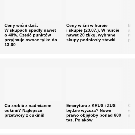
Ceny wiśni dziś.
Ceny wiśni w hurcie
Będ
W skupach spadły nawet
i skupie (23.07.). W hurcie
agr
o 40%. Część punktów
nawet 20 zł/kg, wybrane
rol
przyjmuje owoce tylko do
skupy podniosły stawki
pr
13:00
Co zrobić z nadmiarem
Emerytura z KRUS i ZUS
Cen
cukinii? Najlepsze
będzie wyższa? Nowe
w h
przetwory z cukinii!
prawo objęłoby ponad 600
się
tys. Polaków