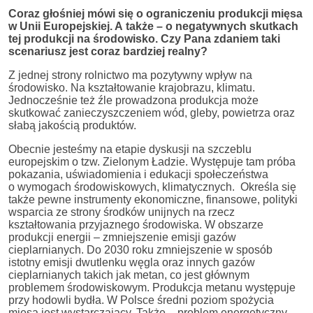
Coraz głośniej mówi się o ograniczeniu produkcji mięsa
w Unii Europejskiej. A także – o negatywnych skutkach
tej produkcji na środowisko. Czy Pana zdaniem taki
scenariusz jest coraz bardziej realny?
Z jednej strony rolnictwo ma pozytywny wpływ na
środowisko. Na kształtowanie krajobrazu, klimatu.
Jednocześnie też źle prowadzona produkcja może
skutkować zanieczyszczeniem wód, gleby, powietrza oraz
słabą jakością produktów.
Obecnie jesteśmy na etapie dyskusji na szczeblu
europejskim o tzw. Zielonym Ładzie. Występuje tam próba
pokazania, uświadomienia i edukacji społeczeństwa
o wymogach środowiskowych, klimatycznych. Określa się
także pewne instrumenty ekonomiczne, finansowe, polityki
wsparcia ze strony środków unijnych na rzecz
kształtowania przyjaznego środowiska. W obszarze
produkcji energii – zmniejszenie emisji gazów
cieplarnianych. Do 2030 roku zmniejszenie w sposób
istotny emisji dwutlenku węgla oraz innych gazów
cieplarnianych takich jak metan, co jest głównym
problemem środowiskowym. Produkcja metanu występuje
przy hodowli bydła. W Polsce średni poziom spożycia
mięsa jest wystarczający. Także – problem energetyczny,