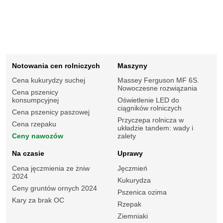
Notowania cen rolniczych
Maszyny
Cena kukurydzy suchej
Massey Ferguson MF 6S.
Nowoczesne rozwiązania
Cena pszenicy
konsumpcyjnej
Oświetlenie LED do
ciągników rolniczych
Cena pszenicy paszowej
Przyczepa rolnicza w
Cena rzepaku
układzie tandem: wady i
Ceny nawozów
zalety
Na czasie
Uprawy
Cena jęczmienia ze żniw
Jęczmień
2024
Kukurydza
Ceny gruntów ornych 2024
Pszenica ozima
Kary za brak OC
Rzepak
Ziemniaki