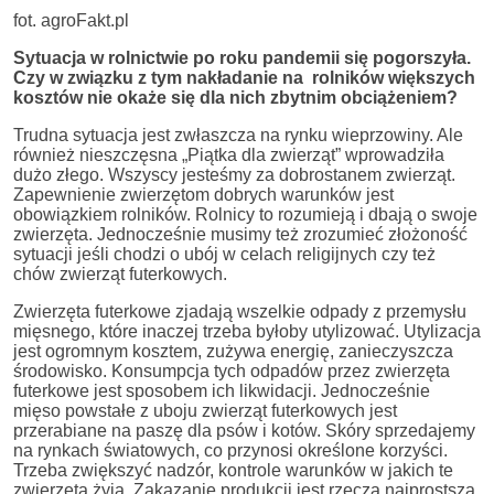
fot. agroFakt.pl
Sytuacja w rolnictwie po roku pandemii się pogorszyła.
Czy w związku z tym nakładanie na rolników większych
kosztów nie okaże się dla nich zbytnim obciążeniem?
Trudna sytuacja jest zwłaszcza na rynku wieprzowiny. Ale
również nieszczęsna „Piątka dla zwierząt” wprowadziła
dużo złego. Wszyscy jesteśmy za dobrostanem zwierząt.
Zapewnienie zwierzętom dobrych warunków jest
obowiązkiem rolników. Rolnicy to rozumieją i dbają o swoje
zwierzęta. Jednocześnie musimy też zrozumieć złożoność
sytuacji jeśli chodzi o ubój w celach religijnych czy też
chów zwierząt futerkowych.
Zwierzęta futerkowe zjadają wszelkie odpady z przemysłu
mięsnego, które inaczej trzeba byłoby utylizować. Utylizacja
jest ogromnym kosztem, zużywa energię, zanieczyszcza
środowisko. Konsumpcja tych odpadów przez zwierzęta
futerkowe jest sposobem ich likwidacji. Jednocześnie
mięso powstałe z uboju zwierząt futerkowych jest
przerabiane na paszę dla psów i kotów. Skóry sprzedajemy
na rynkach światowych, co przynosi określone korzyści.
Trzeba zwiększyć nadzór, kontrole warunków w jakich te
zwierzęta żyją. Zakazanie produkcji jest rzeczą najprostszą,