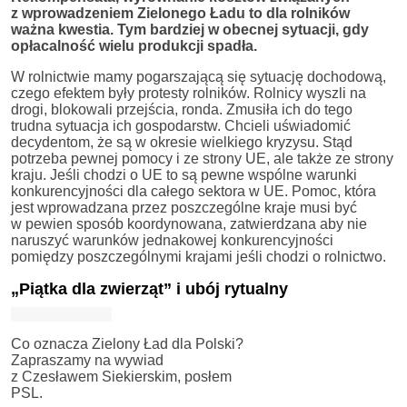
z wprowadzeniem Zielonego Ładu to dla rolników
ważna kwestia. Tym bardziej w obecnej sytuacji, gdy
opłacalność wielu produkcji spadła.
W rolnictwie mamy pogarszającą się sytuację dochodową,
czego efektem były protesty rolników. Rolnicy wyszli na
drogi, blokowali przejścia, ronda. Zmusiła ich do tego
trudna sytuacja ich gospodarstw. Chcieli uświadomić
decydentom, że są w okresie wielkiego kryzysu. Stąd
potrzeba pewnej pomocy i ze strony UE, ale także ze strony
kraju. Jeśli chodzi o UE to są pewne wspólne warunki
konkurencyjności dla całego sektora w UE. Pomoc, która
jest wprowadzana przez poszczególne kraje musi być
w pewien sposób koordynowana, zatwierdzana aby nie
naruszyć warunków jednakowej konkurencyjności
pomiędzy poszczególnymi krajami jeśli chodzi o rolnictwo.
„Piątka dla zwierząt” i ubój rytualny
Co oznacza Zielony Ład dla Polski?
Zapraszamy na wywiad
z Czesławem Siekierskim, posłem
PSL.