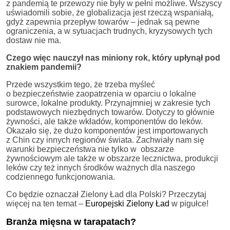
z pandemią te przewozy nie były w pełni możliwe. Wszyscy
uświadomili sobie, że globalizacja jest rzeczą wspaniałą,
gdyż zapewnia przepływ towarów – jednak są pewne
ograniczenia, a w sytuacjach trudnych, kryzysowych tych
dostaw nie ma.
Czego więc nauczył nas miniony rok, który upłynął pod
znakiem pandemii?
Przede wszystkim tego, że trzeba myśleć
o bezpieczeństwie zaopatrzenia w oparciu o lokalne
surowce, lokalne produkty. Przynajmniej w zakresie tych
podstawowych niezbędnych towarów. Dotyczy to głównie
żywności, ale także wkładów, komponentów do leków.
Okazało się, że dużo komponentów jest importowanych
z Chin czy innych regionów świata. Zachwiały nam się
warunki bezpieczeństwa nie tylko w obszarze
żywnościowym ale także w obszarze lecznictwa, produkcji
leków czy też innych środków ważnych dla naszego
codziennego funkcjonowania.
Co będzie oznaczał Zielony Ład dla Polski? Przeczytaj
więcej na ten temat –
Europejski Zielony Ład
w pigułce!
Branża mięsna w tarapatach?