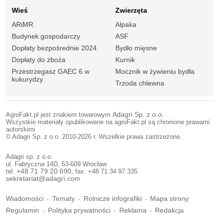
Wieś
Zwierzęta
ARiMR
Alpaka
Budynek gospodarczy
ASF
Dopłaty bezpośrednie 2024
Bydło mięsne
Dopłaty do zboża
Kurnik
Przestrzegasz GAEC 6 w
Mocznik w żywieniu bydła
kukurydzy
Trzoda chlewna
AgroFakt.pl jest znakiem towarowym
Adagri Sp. z o.o.
Wszystkie materiały opublikowane na agroFakt.pl są chronione prawami
autorskimi
© Adagri Sp. z o.o. 2010-2026 r. Wszelkie prawa zastrzeżone.
Adagri sp. z o.o.
ul. Fabryczna 14D, 53-609 Wrocław
tel.
+48 71 79 20 690
, fax. +48 71 34 97 335
sekretariat@adagri.com
Wiadomości
Tematy
Rolnicze infografiki
Mapa strony
Regulamin
Polityka prywatności
Reklama
Redakcja