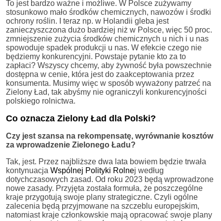
To jest bardzo ważne i możliwe. W Polsce zużywamy
stosunkowo mało środków chemicznych, nawozów i środki
ochrony roślin. I teraz np. w Holandii gleba jest
zanieczyszczona dużo bardziej niż w Polsce, więc 50 proc.
zmniejszenie zużycia środków chemicznych u nich i u nas
spowoduje spadek produkcji u nas. W efekcie czego nie
będziemy konkurencyjni. Powstaje pytanie kto za to
zapłaci? Wszyscy chcemy, aby żywność była powszechnie
dostępna w cenie, która jest do zaakceptowania przez
konsumenta. Musimy więc w sposób wyważony patrzeć na
Zielony Ład, tak abyśmy nie ograniczyli konkurencyjności
polskiego rolnictwa.
Co oznacza Zielony Ład dla Polski?
Czy jest szansa na rekompensatę, wyrównanie kosztów
za wprowadzenie Zielonego Ładu?
Tak, jest. Przez najbliższe dwa lata bowiem będzie trwała
kontynuacja
Wspólnej Polityki Rolne
j według
dotychczasowych zasad. Od roku 2023 będą wprowadzone
nowe zasady. Przyjęta została formuła, że poszczególne
kraje przygotują swoje plany strategiczne. Czyli ogólne
zalecenia będą przyjmowane na szczeblu europejskim,
natomiast kraje członkowskie mają opracować swoje plany