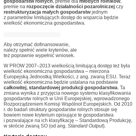
gospodarstw rolnych
, premie dla
młodych rolników
,
premie na
rozpoczęcie działalności pozarolniczej
czy
restrukturyzacja małych gospodarstw
jednym
z parametrów limitujących dostęp do wsparcia będzie
wielkość ekonomiczna gospodarstwa.
Aby otrzymać dofinansowanie,
należy spełnić wiele kryteriów, ale
też poprawnie wypełnić wniosek.
W PROW 2007–2013 wielkością limitującą dostęp też była
wielkość ekonomiczna gospodarstwa – mierzona
Europejską Jednostką Wielkości, z ang. zwaną ESU. Teraz
wielkość ekonomiczna będzie ustalana na podstawie
całkowitej, standardowej produkcji gospodarstwa
. Ta
zmiana wynika z przyjęcia nowego systemu klasyfikowania
gospodarstw rolnych w Unii Europejskiej, wprowadzonego
Rozporządzeniem Komisji Wspólnot Europejskich. Od 2010
r. do badań struktury gospodarstw rolnych stosuje się
bowiem nowe kryterium opisujące te gospodarstwa
i pozwalające na ich klasyfikację – Standardową Produkcję,
w skrócie zwaną SO (od ang.
Standard Output
).