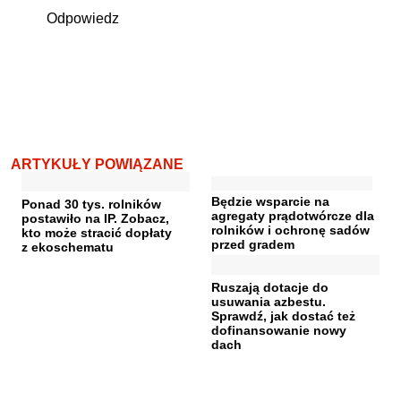
Odpowiedz
ARTYKUŁY POWIĄZANE
Będzie wsparcie na
Ponad 30 tys. rolników
agregaty prądotwórcze dla
postawiło na IP. Zobacz,
rolników i ochronę sadów
kto może stracić dopłaty
przed gradem
z ekoschematu
Ruszają dotacje do
usuwania azbestu.
Sprawdź, jak dostać też
dofinansowanie nowy
dach