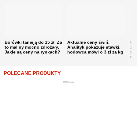
Borówki tanieją do 15 zł. Za
Aktualne ceny świń.
Cen
to maliny mocno zdrożały.
Analityk pokazuje stawki,
202
Jakie są ceny na rynkach?
hodowca mówi o 3 zł za kg
żni
nie
POLECANE PRODUKTY
REKLAMA