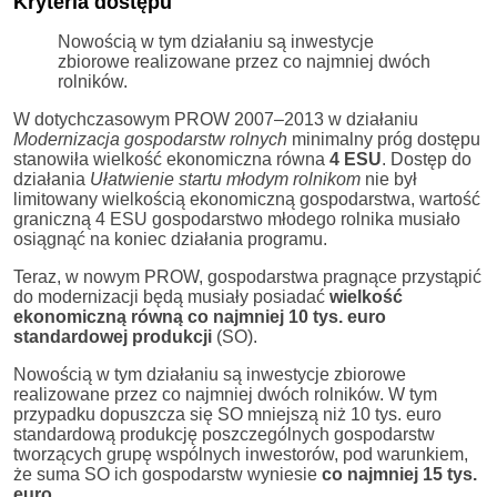
Kryteria dostępu
Nowością w tym działaniu są inwestycje
zbiorowe realizowane przez co najmniej dwóch
rolników.
W dotychczasowym PROW 2007–2013 w działaniu
Modernizacja gospodarstw rolnych
minimalny próg dostępu
stanowiła wielkość ekonomiczna równa
4 ESU
. Dostęp do
działania
Ułatwienie startu młodym rolnikom
nie był
limitowany wielkością ekonomiczną gospodarstwa, wartość
graniczną 4 ESU gospodarstwo młodego rolnika musiało
osiągnąć na koniec działania programu.
Teraz, w nowym PROW, gospodarstwa pragnące przystąpić
do modernizacji będą musiały posiadać
wielkość
ekonomiczną równą co najmniej 10 tys. euro
standardowej produkcji
(SO).
Nowością w tym działaniu są inwestycje zbiorowe
realizowane przez co najmniej dwóch rolników. W tym
przypadku dopuszcza się SO mniejszą niż 10 tys. euro
standardową produkcję poszczególnych gospodarstw
tworzących grupę wspólnych inwestorów, pod warunkiem,
że suma SO ich gospodarstw wyniesie
co najmniej 15 tys.
euro.