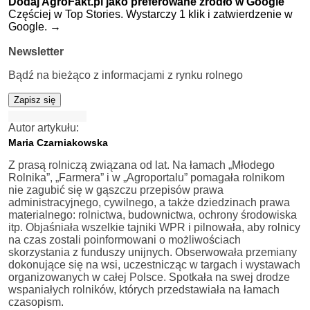
Dodaj AgroFakt.pl jako preferowane źródło w Google
Częściej w Top Stories. Wystarczy 1 klik i zatwierdzenie w
Google.
→
Newsletter
Bądź na bieżąco z informacjami z rynku rolnego
Zapisz się
Autor artykułu:
Maria Czarniakowska
Z prasą rolniczą związana od lat. Na łamach „Młodego
Rolnika”, „Farmera” i w „Agroportalu” pomagała rolnikom
nie zagubić się w gąszczu przepisów prawa
administracyjnego, cywilnego, a także dziedzinach prawa
materialnego: rolnictwa, budownictwa, ochrony środowiska
itp. Objaśniała wszelkie tajniki WPR i pilnowała, aby rolnicy
na czas zostali poinformowani o możliwościach
skorzystania z funduszy unijnych. Obserwowała przemiany
dokonujące się na wsi, uczestnicząc w targach i wystawach
organizowanych w całej Polsce. Spotkała na swej drodze
wspaniałych rolników, których przedstawiała na łamach
czasopism.