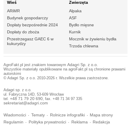
Wieś
Zwierzęta
ARiMR
Alpaka
Budynek gospodarczy
ASF
Dopłaty bezpośrednie 2024
Bydło mięsne
Dopłaty do zboża
Kurnik
Przestrzegasz GAEC 6 w
Mocznik w żywieniu bydła
kukurydzy
Trzoda chlewna
AgroFakt.pl jest znakiem towarowym
Adagri Sp. z o.o.
Wszystkie materiały opublikowane na agroFakt.pl są chronione prawami
autorskimi
© Adagri Sp. z o.o. 2010-2026 r. Wszelkie prawa zastrzeżone.
Adagri sp. z o.o.
ul. Fabryczna 14D, 53-609 Wrocław
tel.
+48 71 79 20 690
, fax. +48 71 34 97 335
sekretariat@adagri.com
Wiadomości
Tematy
Rolnicze infografiki
Mapa strony
Regulamin
Polityka prywatności
Reklama
Redakcja