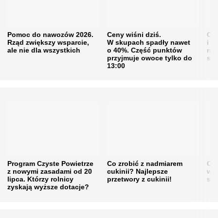
Pomoc do nawozów 2026.
Ceny wiśni dziś.
Cen
Rząd zwiększy wsparcie,
W skupach spadły nawet
i s
ale nie dla wszystkich
o 40%. Część punktów
naw
przyjmuje owoce tylko do
sku
13:00
Program Czyste Powietrze
Co zrobić z nadmiarem
Cen
z nowymi zasadami od 20
cukinii? Najlepsze
w h
lipca. Którzy rolnicy
przetwory z cukinii!
się
zyskają wyższe dotacje?