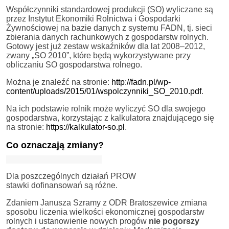
Współczynniki standardowej produkcji (SO) wyliczane są
przez Instytut Ekonomiki Rolnictwa i Gospodarki
Żywnościowej na bazie danych z systemu FADN, tj. sieci
zbierania danych rachunkowych z gospodarstw rolnych.
Gotowy jest już zestaw wskaźników dla lat 2008–2012,
zwany „SO 2010”, które będą wykorzystywane przy
obliczaniu SO gospodarstwa rolnego.
Można je znaleźć na stronie:
http://fadn.pl/wp-
content/uploads/2015/01/wspolczynniki_SO_2010.pdf
.
Na ich podstawie rolnik może wyliczyć SO dla swojego
gospodarstwa, korzystając z kalkulatora znajdującego się
na stronie:
https://kalkulator-so.pl
.
Co oznaczają zmiany?
Dla poszczególnych działań PROW
stawki dofinansowań są różne.
Zdaniem Janusza Szramy z ODR Bratoszewice zmiana
sposobu liczenia wielkości ekonomicznej gospodarstw
rolnych i ustanowienie nowych progów
nie pogorszy