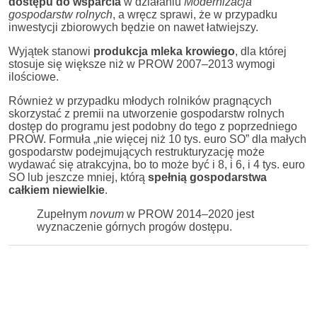
dostępu do wsparcia
w działaniu
Modernizacja
gospodarstw rolnych
, a wręcz sprawi, że w przypadku
inwestycji zbiorowych będzie on nawet łatwiejszy.
Wyjątek stanowi
produkcja mleka krowiego
, dla której
stosuje się większe niż w PROW 2007–2013 wymogi
ilościowe.
Również w przypadku młodych rolników pragnących
skorzystać z premii na utworzenie gospodarstw rolnych
dostęp do programu jest podobny do tego z poprzedniego
PROW. Formuła „nie więcej niż 10 tys. euro SO” dla małych
gospodarstw podejmujących restrukturyzację może
wydawać się atrakcyjna, bo to może być i 8, i 6, i 4 tys. euro
SO lub jeszcze mniej, którą
spełnią gospodarstwa
całkiem niewielkie
.
Zupełnym
novum
w PROW 2014–2020 jest
wyznaczenie górnych progów dostępu.