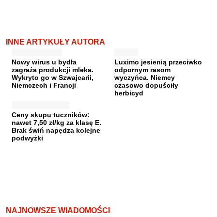
INNE ARTYKUŁY AUTORA
Nowy wirus u bydła
Luximo jesienią przeciwko
zagraża produkcji mleka.
odpornym rasom
Wykryto go w Szwajcarii,
wyczyńca. Niemcy
Niemczech i Francji
czasowo dopuściły
herbicyd
Ceny skupu tuczników:
nawet 7,50 zł/kg za klasę E.
Brak świń napędza kolejne
podwyżki
NAJNOWSZE WIADOMOŚCI