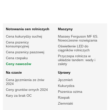
Notowania cen rolniczych
Maszyny
Cena kukurydzy suchej
Massey Ferguson MF 6S.
Nowoczesne rozwiązania
Cena pszenicy
konsumpcyjnej
Oświetlenie LED do
ciągników rolniczych
Cena pszenicy paszowej
Przyczepa rolnicza w
Cena rzepaku
układzie tandem: wady i
Ceny nawozów
zalety
Na czasie
Uprawy
Cena jęczmienia ze żniw
Jęczmień
2024
Kukurydza
Ceny gruntów ornych 2024
Pszenica ozima
Kary za brak OC
Rzepak
Ziemniaki