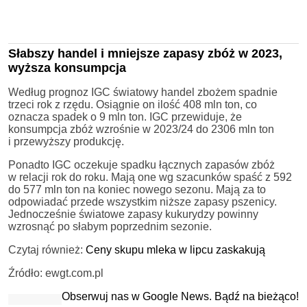
Słabszy handel i mniejsze zapasy zbóż w 2023,
wyższa konsumpcja
Według prognoz IGC światowy handel zbożem spadnie
trzeci rok z rzędu. Osiągnie on ilość 408 mln ton, co
oznacza spadek o 9 mln ton. IGC przewiduje, że
konsumpcja zbóż wzrośnie w 2023/24 do 2306 mln ton
i przewyższy produkcję.
Ponadto IGC oczekuje spadku łącznych zapasów zbóż
w relacji rok do roku. Mają one wg szacunków spaść z 592
do 577 mln ton na koniec nowego sezonu. Mają za to
odpowiadać przede wszystkim niższe zapasy pszenicy.
Jednocześnie światowe zapasy kukurydzy powinny
wzrosnąć po słabym poprzednim sezonie.
Czytaj również:
Ceny skupu mleka w lipcu zaskakują
Źródło: ewgt.com.pl
Obserwuj nas w Google News. Bądź na bieżąco!