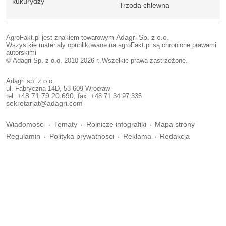
kukurydzy
Trzoda chlewna
AgroFakt.pl jest znakiem towarowym
Adagri Sp. z o.o.
Wszystkie materiały opublikowane na agroFakt.pl są chronione prawami
autorskimi
© Adagri Sp. z o.o. 2010-2026 r. Wszelkie prawa zastrzeżone.
Adagri sp. z o.o.
ul. Fabryczna 14D, 53-609 Wrocław
tel.
+48 71 79 20 690
, fax. +48 71 34 97 335
sekretariat@adagri.com
Wiadomości
Tematy
Rolnicze infografiki
Mapa strony
Regulamin
Polityka prywatności
Reklama
Redakcja