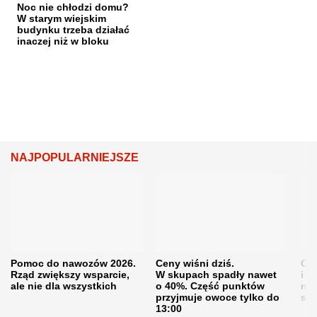
Noc nie chłodzi domu?
W starym wiejskim
budynku trzeba działać
inaczej niż w bloku
NAJPOPULARNIEJSZE
Pomoc do nawozów 2026.
Ceny wiśni dziś.
Cen
Rząd zwiększy wsparcie,
W skupach spadły nawet
i s
ale nie dla wszystkich
o 40%. Część punktów
naw
przyjmuje owoce tylko do
sku
13:00