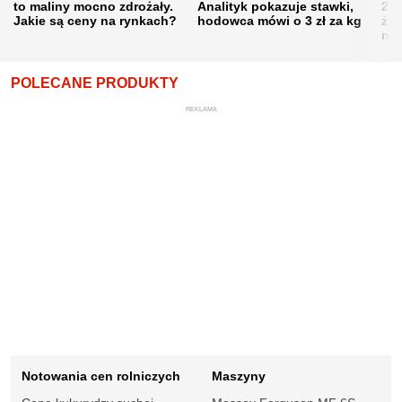
to maliny mocno zdrożały.
Analityk pokazuje stawki,
202
Jakie są ceny na rynkach?
hodowca mówi o 3 zł za kg
żni
nie
POLECANE PRODUKTY
REKLAMA
Notowania cen rolniczych
Maszyny