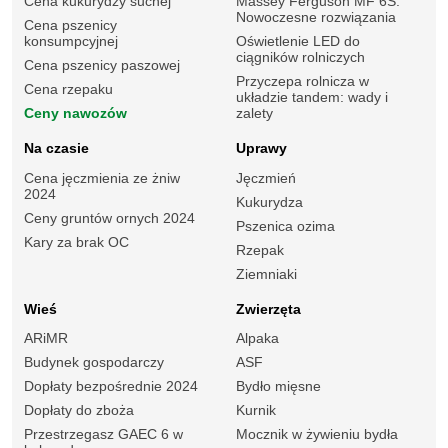
Cena kukurydzy suchej
Massey Ferguson MF 6S.
Nowoczesne rozwiązania
Cena pszenicy
konsumpcyjnej
Oświetlenie LED do
ciągników rolniczych
Cena pszenicy paszowej
Przyczepa rolnicza w
Cena rzepaku
układzie tandem: wady i
Ceny nawozów
zalety
Na czasie
Uprawy
Cena jęczmienia ze żniw
Jęczmień
2024
Kukurydza
Ceny gruntów ornych 2024
Pszenica ozima
Kary za brak OC
Rzepak
Ziemniaki
Wieś
Zwierzęta
ARiMR
Alpaka
Budynek gospodarczy
ASF
Dopłaty bezpośrednie 2024
Bydło mięsne
Dopłaty do zboża
Kurnik
Przestrzegasz GAEC 6 w
Mocznik w żywieniu bydła