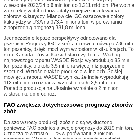
w sezonie 2023/24 o 6 mln ton do 1,211 mld ton. Pierwotnie
za korektę w dół odpowiadały mniejsze oczekiwania
zbiorów kukurydzy. Mianowicie IGC oszacowała zbiory
kukurydzy w USA na 373,4 miliona ton, w porównaniu
z poprzednią prognozą 381,8 miliona.
Jednocześnie lepsze perspektywy odnotowano dla
pszenicy. Prognozy IGC z końca czerwca mówią o 786 mln
ton pszenicy, dzięki możliwym wzrostom w kilku krajach. To
m.in. Kanada, Rosja, Kazachstan czy Turcja. Według
najnowszego raportu WASDE Rosja wyprodukuje 85 mln
ton pszenicy, o około 3,5 miliona więcej niż poprzednie
szacunki. Wzrośnie także produkcja w Indiach. Ściślej
mówiąc, z raportu WASDE wynika, że Indie wyprodukują
113 mln ton, co oznacza wzrost o około 3,5 mln ton.
Ponadto produkcja na Ukrainie wzrośnie o 2 mln ton
w stosunku do prognoz.
FAO zwiększa dotychczasowe prognozy zbiorów
zbóż
Dalsze wzrosty produkcji zbóż nie są wykluczone,
ponieważ FAO podniosła swoje prognozy do 2819 mln ton.
Oznacza to wzrost o 1,1% w porównaniu z rokiem