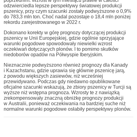
poprzednim. Wzrost w tym miesiącu prawie w całości
odzwierciedla lepsze perspektywy światowej produkcji
pszenicy, przy czym szacunki zostały podwyższone o 0,9%
do 783,3 mln ton. Choć nadal pozostaje o 18,4 mln poniżej
rekordu zarejestrowanego w 2022 r.
Dokonano korekty w górę prognozy dotyczącej produkcji
pszenicy w Unii Europejskiej, gdzie ogólnie sprzyjające
warunki pogodowe spowodowały niewielki wzrost
oczekiwań dotyczących plonów. I to pomimo skutków
niedoborów opadów na Półwyspie Iberyjskim.
Nieznacznie podwyższono również prognozy dla Kanady
i Kazachstanu, gdzie uprawia się głównie pszenicę jarą,
z powodu większych zasiewów, niż wcześniej
przewidywano. Podczas gdy niedawno opublikowane
oficjalne szacunki wskazują, że zbiory pszenicy w Turcji są
wyższe niż wstępna prognoza. Wzrosty te z nawiązką
zrekompensowały znaczną obniżkę prognozy produkcji
w Australii, ponieważ oczekiwania na bardziej suche niż
normalne warunki pogodowe osłabiły perspektywy plonów.