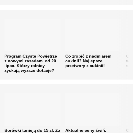
Program Czyste Powietrze
Co zrobić z nadmiarem
Cen
z nowymi zasadami od 20
cukinii? Najlepsze
w h
lipca. Którzy rolnicy
przetwory z cukinii!
się
zyskają wyższe dotacje?
Borówki tanieją do 15 zł. Za
Aktualne ceny świń.
Cen