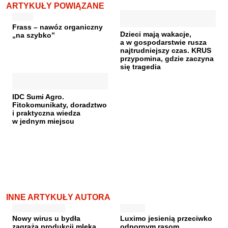
ARTYKUŁY POWIĄZANE
Frass – nawóz organiczny
Dzieci mają wakacje,
„na szybko”
a w gospodarstwie rusza
najtrudniejszy czas. KRUS
przypomina, gdzie zaczyna
się tragedia
IDC Sumi Agro.
Fitokomunikaty, doradztwo
i praktyczna wiedza
w jednym miejscu
INNE ARTYKUŁY AUTORA
Nowy wirus u bydła
Luximo jesienią przeciwko
zagraża produkcji mleka.
odpornym rasom