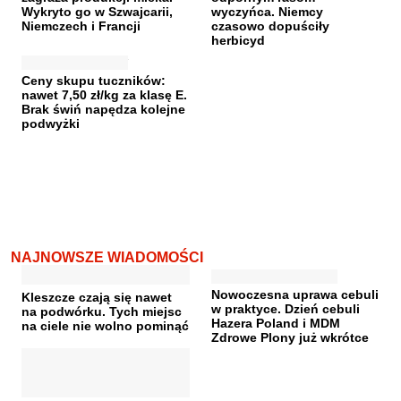
Wykryto go w Szwajcarii,
wyczyńca. Niemcy
Niemczech i Francji
czasowo dopuściły
herbicyd
Ceny skupu tuczników:
nawet 7,50 zł/kg za klasę E.
Brak świń napędza kolejne
podwyżki
NAJNOWSZE WIADOMOŚCI
Nowoczesna uprawa cebuli
Kleszcze czają się nawet
w praktyce. Dzień cebuli
na podwórku. Tych miejsc
Hazera Poland i MDM
na ciele nie wolno pominąć
Zdrowe Plony już wkrótce