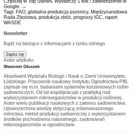
Częściej w Top Stories. Wystarczy 1 klik i zatwierdzenie w
Google.
→
Tagi:
FAO,
globalna produkcja pszenicy,
Międzynarodowa
Rada Zbożowa,
produkcja zbóż,
prognozy IGC,
raport
WASDE
Newsletter
Bądź na bieżąco z informacjami z rynku rolnego
Zapisz się
Autor artykułu:
Sławomir Głuszek
Absolwent Wydziału Biologii i Nauk o Ziemi Uniwersytetu
Łódzkiego. Pracownik naukowy Instytutu Ogrodnictwa-PIB,
zajmuje się m.in. badaniami systemów korzeniowych roślin
sadowniczych. Od lat współpracuje z praktyką nad
wykorzystaniem mikroorganizmów w produkcji roślinnej.
Autor wielu publikacji naukowych z zakresu sadownictwa.
Upowszechnia wiedzę dotyczącą zrównoważonego
rolnictwa, metod produkcji sadowniczej z wykorzystaniem
środków pochodzenia naturalnego, zastosowań
mikroorganizmów w ogrodnictwie.