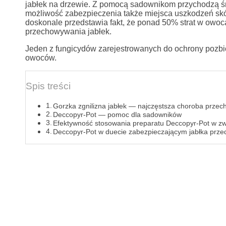
jabłek na drzewie. Z pomocą sadownikom przychodzą śro
możliwość zabezpieczenia także miejsca uszkodzeń skór
doskonale przedstawia fakt, że ponad 50% strat w owo
przechowywania jabłek.
Jeden z fungicydów zarejestrowanych do ochrony pozbio
owoców.
Spis treści
Gorzka zgnilizna jabłek — najczęstsza choroba przec
Deccopyr-Pot — pomoc dla sadowników
Efektywność stosowania preparatu Deccopyr-Pot w zwy
Deccopyr-Pot w duecie zabezpieczającym jabłka prze