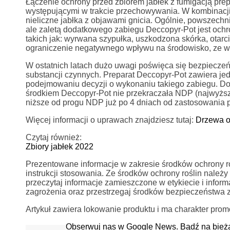
Łączenie ochrony przed zbiorem jabłek z fumigacją pre
występującymi w trakcie przechowywania. W kombinacji,
nieliczne jabłka z objawami gnicia. Ogólnie, powszechn
ale zaletą dodatkowego zabiegu Deccopyr-Pot jest och
takich jak: wyrwana szypułka, uszkodzona skórka, otarc
ograniczenie negatywnego wpływu na środowisko, ze w
W ostatnich latach dużo uwagi poświęca się bezpieczeńs
substancji czynnych. Preparat Deccopyr-Pot zawiera jed
podejmowaniu decyzji o wykonaniu takiego zabiegu. Dobr
środkiem Deccopyr-Pot nie przekraczała NDP (najwyżs
niższe od progu NDP już po 4 dniach od zastosowania p
Więcej informacji o uprawach znajdziesz tutaj:
Drzewa 
Czytaj również:
Zbiory jabłek 2022
Prezentowane informacje w zakresie środków ochrony rośl
instrukcji stosowania. Ze środków ochrony roślin nale
przeczytaj informacje zamieszczone w etykiecie i info
zagrożenia oraz przestrzegaj środków bezpieczeństwa 
Artykuł zawiera lokowanie produktu i ma charakter prom
Obserwuj nas w Google News. Bądź na bież