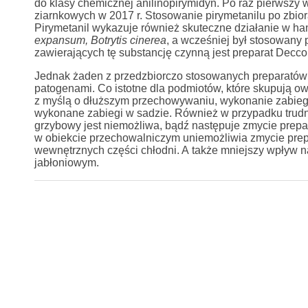
do klasy chemicznej anilinopirymidyn. Po raz pierwszy
ziarnkowych w 2017 r. Stosowanie pirymetanilu po zbior
Pirymetanil wykazuje również skuteczne działanie w 
expansum,
Botrytis cinerea
, a wcześniej był stosowany 
zawierających tę substancję czynną jest preparat Decco
Jednak żaden z przedzbiorczo stosowanych preparatów n
patogenami. Co istotne dla podmiotów, które skupują o
z myślą o dłuższym przechowywaniu, wykonanie zabieg
wykonane zabiegi w sadzie. Również w przypadku trud
grzybowy jest niemożliwa, bądź następuje zmycie prepa
w obiekcie przechowalniczym uniemożliwia zmycie prepar
wewnętrznych części chłodni. A także mniejszy wpływ 
jabłoniowym.