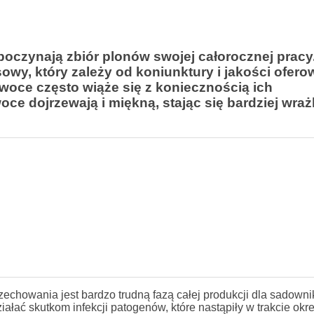
oczynają zbiór plonów swojej całorocznej pracy.
nsowy, który zależy od koniunktury i jakości ofer
woce często wiąże się z koniecznością ich
ce dojrzewają i miękną, stając się bardziej wraż
echowania jest bardzo trudną fazą całej produkcji dla sadown
iałać skutkom infekcji patogenów, które nastąpiły w trakcie okr