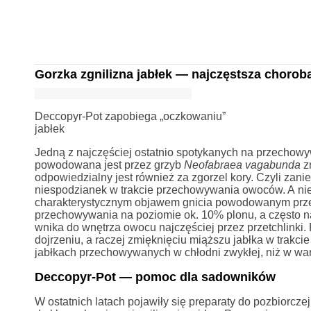
Gorzka zgnilizna jabłek — najczęstsza chorob
Deccopyr-Pot zapobiega „oczkowaniu”
jabłek
Jedną z najczęściej ostatnio spotykanych na przechowy
powodowana jest przez grzyb
Neofabraea vagabunda
z
odpowiedzialny jest również za zgorzel kory. Czyli zan
niespodzianek w trakcie przechowywania owoców. A nies
charakterystycznym objawem gnicia powodowanym prze
przechowywania na poziomie ok. 10% plonu, a często naw
wnika do wnętrza owocu najczęściej przez przetchlinki. 
dojrzeniu, a raczej zmięknięciu miąższu jabłka w trakc
jabłkach przechowywanych w chłodni zwykłej, niż w wa
Deccopyr-Pot — pomoc dla sadowników
W ostatnich latach pojawiły się preparaty do pozbiorcze