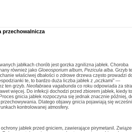
a przechowalnicza
wanych jabłkach chorób jest gorzka zgnilizna jabłek. Choroba
nany również jako
Gloeosporium album
,
Pezicula alba
. Grzyb t
iechanie właściwej dbałości o zdrowe drzewa często prowadzi d
podzianki te, to bardzo duża liczba jabłek z „oczkami” —
z ten grzyb.
Neofabraea vagabunda
co roku odpowiada za strat
et więcej. Do infekcji dochodzi przed zbiorem jabłek, kiedy to
Proces gnicia jabłek rozpoczyna się jednak znacznie później, d
ie przechowywania. Dlatego objawy gnicia pojawiają się wcześni
runkach kontrolowanej atmosfery.
j ochrony jabłek przed gniciem, zawierające pirymetanil. Związe