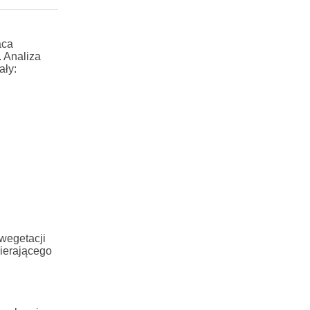
aca
. Analiza
ały:
 wegetacji
wierającego