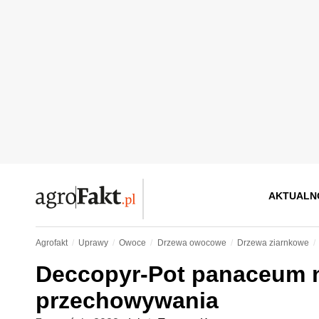
AKTUALN
Agrofakt
Uprawy
Owoce
Drzewa owocowe
Drzewa ziarnkowe
Deccopyr-Pot panaceum na
przechowywania