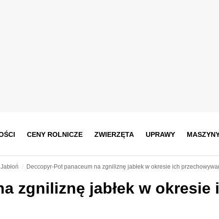
OŚCI
CENY ROLNICZE
ZWIERZĘTA
UPRAWY
MASZYN
Jabłoń
Deccopyr-Pot panaceum na zgniliznę jabłek w okresie ich przechowywa
 zgniliznę jabłek w okresie 