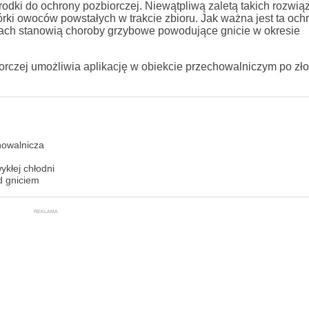
dki do ochrony pozbiorczej. Niewątpliwą zaletą takich rozwiąz
ki owoców powstałych w trakcie zbioru. Jak ważna jest ta och
cach stanowią choroby grzybowe powodujące gnicie w okresie
rczej umożliwia aplikację w obiekcie przechowalniczym po zł
howalnicza
kłej chłodni
d gniciem
REKLAMA