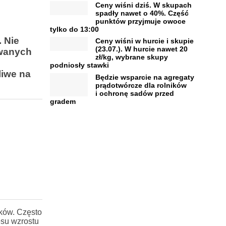
Ceny wiśni dziś. W skupach
spadły nawet o 40%. Część
punktów przyjmuje owoce
tylko do 13:00
 Nie
Ceny wiśni w hurcie i skupie
(23.07.). W hurcie nawet 20
owanych
zł/kg, wybrane skupy
podniosły stawki
liwe na
Będzie wsparcie na agregaty
prądotwórcze dla rolników
i ochronę sadów przed
gradem
ików. Często
esu wzrostu