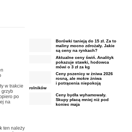
Borówki tanieją do 15 zł. Za to
maliny mocno zdrożały. Jakie
są ceny na rynkach?
Aktualne ceny świń. Analityk
pokazuje stawki, hodowca
mówi o 3 zł za kg
en
Ceny pszenicy w żniwa 2026
o
rosną, ale mokre żniwa
i potrącenia niepokoją
y w trakcie
rolników
 grzyb
Ceny bydła wyhamowały.
opiero po
Skupy płacą mniej niż pod
ej na
koniec maja
k ten należy