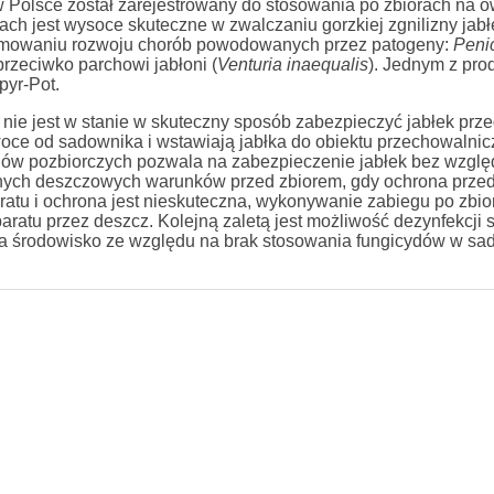
 w Polsce został zarejestrowany do stosowania po zbiorach na 
ach jest wysoce skuteczne w zwalczaniu gorzkiej zgnilizny jabł
hamowaniu rozwoju chorób powodowanych przez patogeny:
Penic
przeciwko parchowi jabłoni (
Venturia inaequalis
). Jednym z pro
pyr-Pot.
ie jest w stanie w skuteczny sposób zabezpieczyć jabłek przed
woce od sadownika i wstawiają jabłka do obiektu przechowalni
ów pozbiorczych pozwala na zabezpieczenie jabłek bez wzglę
nych deszczowych warunków przed zbiorem, gdy ochrona prze
ratu i ochrona jest nieskuteczna, wykonywanie zabiegu po zbio
atu przez deszcz. Kolejną zaletą jest możliwość dezynfekcji s
na środowisko ze względu na brak stosowania fungicydów w sad