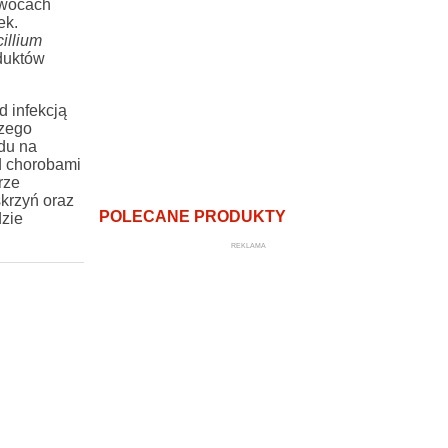
owocach
ek.
illium
duktów
 infekcją
czego
du na
d chorobami
rze
krzyń oraz
POLECANE PRODUKTY
zie
REKLAMA