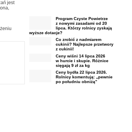
ań jest
rona,
Program Czyste Powietrze
z nowymi zasadami od 20
lipca. Którzy rolnicy zyskają
ożeniu
wyższe dotacje?
Co zrobić z nadmiarem
cukinii? Najlepsze przetwory
z cukinii!
Ceny wiśni 14 lipca 2026
w hurcie i skupie. Różnice
sięgają 9 zł za kg
Ceny bydła 22 lipca 2026.
Rolnicy komentują: „pewnie
po południu obniżą”