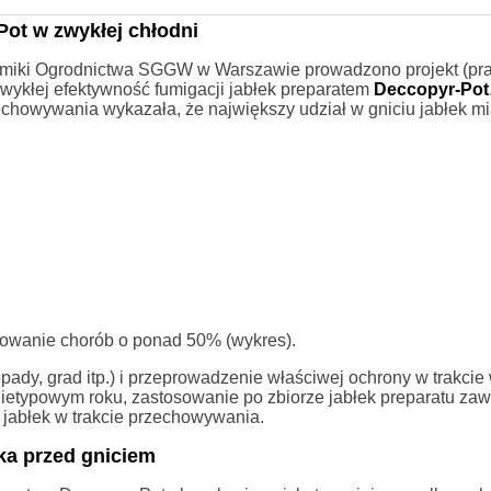
ot w zwykłej chłodni
miki Ogrodnictwa SGGW w Warszawie prowadzono projekt (pr
wykłej efektywność fumigacji jabłek preparatem
Deccopyr-Pot
howywania wykazała, że największy udział w gniciu jabłek mi
powanie chorób o ponad 50% (wykres).
opady, grad itp.) i przeprowadzenie właściwej ochrony w trakcie
nietypowym roku, zastosowanie po zbiorze jabłek preparatu za
a jabłek w trakcie przechowywania.
ka przed gniciem