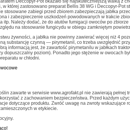
paratem Deccopyr-Pot okazało się najskuteczniejszą walką z c
 w której zastosowano preparat Bellis 38 WG i Deccopyr-Pot s
ie stosowane zabiegi przed zbiorem zabezpieczają jabłka prze
rona i zabezpieczenie uszkodzeń powodowanych w trakcie zbi
ia itp. Należy dodać, że do atutów fumigacji owoców po zbiorze
zględu na stosowanie fungicydu w obiegu zamkniętym powietrz
twu żywności, a jabłka nie powinny zawierać więcej niż 4 pozo
ną substancję czynną — pirymetanil, co trzeba uwzględnić prz
ą informacją jest, że zawartość pirymetanilu w jabłkach trak
zy dopuszczalny poziom). Ponadto jego stężenie w owocach by
reparatu w chłodni.
owocowe
in zawarte w serwisie www.agrofakt.pl nie zawierają pełnej tre
ży korzystać z zachowaniem bezpieczeństwa. Przed każdym uży
rmacje dotyczące produktu. Zwróć uwagę na zwroty wskazujące r
zamieszczonych w etykiecie.
ocyjny.
ąco!