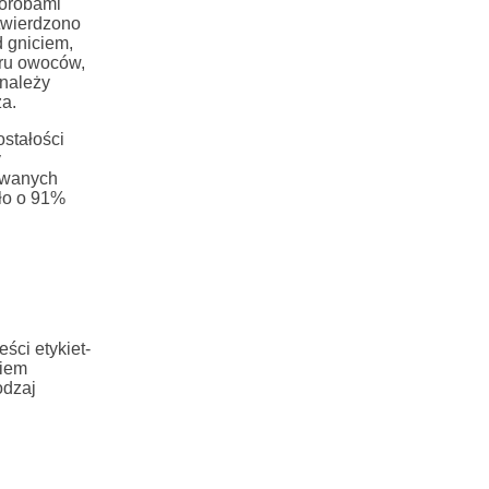
horobami
twierdzono
d gniciem,
oru owoców,
 należy
a.
stałości
y
towanych
ło o 91%
ści etykiet-
ciem
odzaj