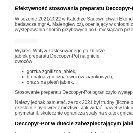
Efektywność stosowania preparatu Deccopyr-P
W sezonie 2021/2022 w Katedrze Sadownictwa i Ekono
badawcza mgr A. Malengiewicz), oceniający w chłodni z
występowania chorób grzybowych po 6 miesiącach przec
Wykres. Wpływ zastosowanego po zbiorze
jabłek preparatu Deccopyr-Pot na gnicie
owoców
gorzka zgnilizna jabłek,
brunatna zgnilizna owoców ziarnkowych,
oraz sina pleśń jabłek.
Stosowanie preparatu Deccopyr-Pot ograniczyło wystę
Należy jednak pamiętać, że rok 2021 był trudny (liczne 
często nie było wręcz możliwe. Jak widać, nawet w tak 
pirymetanil, skutecznie ogranicza straty na skutek gnici
Deccopyr-Pot w duecie zabezpieczającym jabł