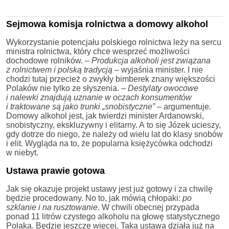
Sejmowa komisja rolnictwa a domowy alkohol
Wykorzystanie potencjału polskiego rolnictwa leży na sercu
ministra rolnictwa, który chce wesprzeć możliwości
dochodowe rolników.
– Produkcja alkoholi jest związana
z rolnictwem i polską tradycją
– wyjaśnia minister. I nie
chodzi tutaj przecież o zwykły bimberek znany większości
Polaków nie tylko ze słyszenia.
– Destylaty owocowe
i nalewki znajdują uznanie w oczach konsumentów
i traktowane są jako trunki „snobistyczne” –
argumentuje
.
Domowy alkohol jest, jak twierdzi minister Ardanowski,
snobistyczny, ekskluzywny i elitarny. A to się Józek ucieszy,
gdy dotrze do niego, że należy od wielu lat do klasy snobów
i elit. Wygląda na to, że popularna księżycówka odchodzi
w niebyt.
Ustawa prawie gotowa
Jak się okazuje projekt ustawy jest już gotowy i za chwilę
będzie procedowany. No to, jak mówią chłopaki:
po
szklanie i na rusztowanie
. W chwili obecnej przypada
ponad 11 litrów czystego alkoholu na głowę statystycznego
Polaka. Będzie jeszcze więcej. Taka ustawa działa już na