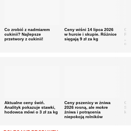
Co zrobić z nadmiarem
Ceny wiśni 14 lipca 2026
Cen
cukinii? Najlepsze
w hurcie i skupie. Różnice
Rol
przetwory z cukinii!
sięgają 9 zł za kg
„pe
obn
Aktualne ceny świń.
Ceny pszenicy w żniwa
Ce
Analityk pokazuje stawki,
2026 rosną, ale mokre
Sku
hodowca mówi o 3 zł za kg
żniwa i potrącenia
kon
niepokoją rolników