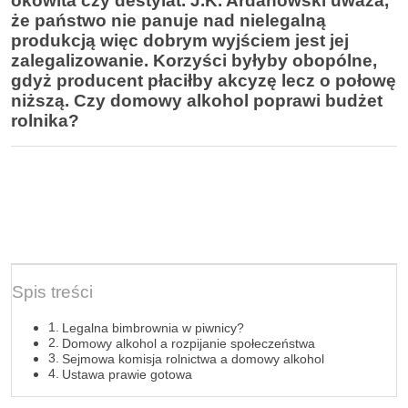
okowita czy destylat. J.K. Ardanowski uważa,
że państwo nie panuje nad nielegalną
produkcją więc dobrym wyjściem jest jej
zalegalizowanie. Korzyści byłyby obopólne,
gdyż producent płaciłby akcyzę lecz o połowę
niższą. Czy domowy alkohol poprawi budżet
rolnika?
Spis treści
Legalna bimbrownia w piwnicy?
Domowy alkohol a rozpijanie społeczeństwa
Sejmowa komisja rolnictwa a domowy alkohol
Ustawa prawie gotowa