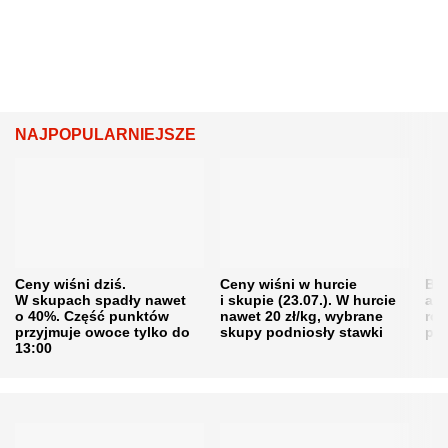
NAJPOPULARNIEJSZE
Ceny wiśni dziś.
Ceny wiśni w hurcie
Będ
W skupach spadły nawet
i skupie (23.07.). W hurcie
agr
o 40%. Część punktów
nawet 20 zł/kg, wybrane
rol
przyjmuje owoce tylko do
skupy podniosły stawki
pr
13:00