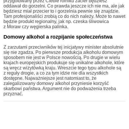
przygotowany przez Ciebie rolniku zacier będziesz
oddawał do gorzelni. Co prawda jeszcze ich nie ma, ale jak
będziesz miał przecier to i gorzelnia pewnie się znajdzie.
Tam profesjonaliści zrobią co do nich należy. Może to nawet
będzie produkt regionalny, jak np. czeska śliwowica
z Moraw czy węgierska palinka.
Domowy alkohol a rozpijanie społeczeństwa
Z zarzutami przeciwników tej inicjatywy minister absolutnie
się nie zgadza. Po pierwsze produkcja alkoholu domowym
sposobem nie jest w Polsce nowością. Po drugie w wielu
krajach europejskich produkuje się unikalne alkohole, które
są wręcz wizytówką kraju. Wreszcie tego typu alkohole są
z reguły drogie, a co za tym idzie nie dla wszystkich
dostępne. Najważniejsze jest natomiast to, że
zalegalizowany domowy alkohol przyniesie korzyść
skarbowi państwa. Argument nie do podważenia trzeba
przyznać.