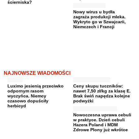
ścierniska?
Nowy wirus u bydła
zagraża produkcji mleka.
Wykryto go w Szwajcarii,
Niemczech i Francji
NAJNOWSZE WIADOMOŚCI
Luximo jesienią przeciwko
Ceny skupu tuczników:
odpornym rasom
nawet 7,50 zł/kg za klasę E.
wyczyńca. Niemcy
Brak świń napędza kolejne
czasowo dopuściły
podwyżki
herbicyd
Nowoczesna uprawa cebuli
w praktyce. Dzień cebuli
Hazera Poland i MDM
Zdrowe Plony już wkrótce