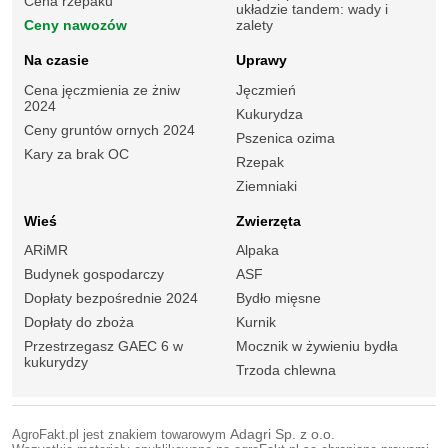
Cena rzepaku
układzie tandem: wady i
Ceny nawozów
zalety
Na czasie
Uprawy
Cena jęczmienia ze żniw
Jęczmień
2024
Kukurydza
Ceny gruntów ornych 2024
Pszenica ozima
Kary za brak OC
Rzepak
Ziemniaki
Wieś
Zwierzęta
ARiMR
Alpaka
Budynek gospodarczy
ASF
Dopłaty bezpośrednie 2024
Bydło mięsne
Dopłaty do zboża
Kurnik
Przestrzegasz GAEC 6 w
Mocznik w żywieniu bydła
kukurydzy
Trzoda chlewna
AgroFakt.pl jest znakiem towarowym
Adagri Sp. z o.o.