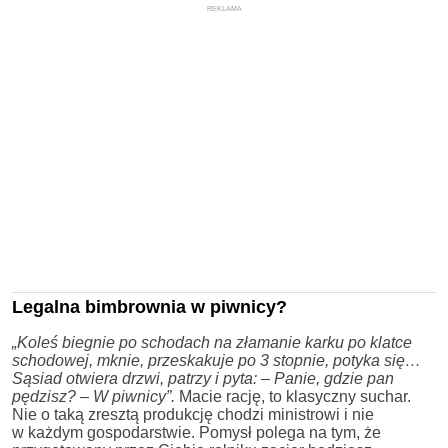
REKLAMA
Legalna bimbrownia w piwnicy?
„Koleś biegnie po schodach na złamanie karku po klatce
schodowej, mknie, przeskakuje po 3 stopnie, potyka się…
Sąsiad otwiera drzwi, patrzy i pyta: – Panie, gdzie pan
pędzisz? – W piwnicy”.
Macie rację, to klasyczny suchar.
Nie o taką zresztą produkcję chodzi ministrowi i nie
w każdym gospodarstwie. Pomysł polega na tym, że