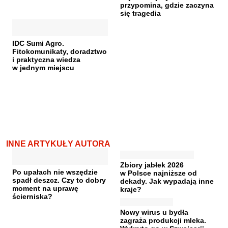
przypomina, gdzie zaczyna
się tragedia
IDC Sumi Agro.
Fitokomunikaty, doradztwo
i praktyczna wiedza
w jednym miejscu
INNE ARTYKUŁY AUTORA
Zbiory jabłek 2026
Po upałach nie wszędzie
w Polsce najniższe od
spadł deszcz. Czy to dobry
dekady. Jak wypadają inne
moment na uprawę
kraje?
ścierniska?
Nowy wirus u bydła
zagraża produkcji mleka.