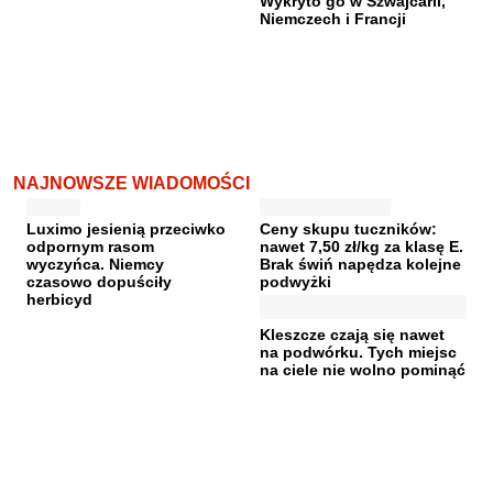
Wykryto go w Szwajcarii,
Niemczech i Francji
NAJNOWSZE WIADOMOŚCI
Luximo jesienią przeciwko
Ceny skupu tuczników:
odpornym rasom
nawet 7,50 zł/kg za klasę E.
wyczyńca. Niemcy
Brak świń napędza kolejne
czasowo dopuściły
podwyżki
herbicyd
Kleszcze czają się nawet
na podwórku. Tych miejsc
na ciele nie wolno pominąć