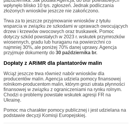
października. Jak podała Agencja, do biur powiatowych
wpłynęło blisko 10 tys. zgłoszeń. Jednak podliczania
złożonych wniosków jeszcze nie zakończono.
Trwa za to jeszcze przyjmowanie wniosków z tytułu
wsparcia w związku ze szkodami w uprawach owocujących
drzew i krzewów owocowych oraz truskawek. Pomoc
dotyczy szkód powstałych w 2023 r. wskutek przymrozków
wiosennych, gradu lub huraganu na powierzchni co
najmniej 30%, ale poniżej 70% danej uprawy. Agencja
przyjmuje dokumenty do
30 października br.
Dopłaty z ARiMR dla plantatorów malin
Wciąż jeszcze trwa również nabór wniosków dla
producentów malin. Agencja udziela pomocy finansowej
rolnikom-producentom malin, którym grozi utrata płynności
finansowej w związku z ograniczeniami na rynku rolnym.
Chodzi o problemy powstałe wskutek agresji FR na
Ukrainę.
Pomoc ma charakter pomocy publicznej i jest udzielana na
podstawie decyzji Komisji Europejskiej.