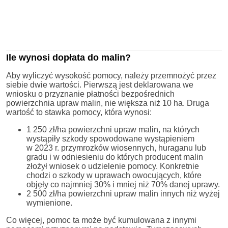
Ile wynosi dopłata do malin?
Aby wyliczyć wysokość pomocy, należy przemnożyć przez
siebie dwie wartości. Pierwszą jest deklarowana we
wniosku o przyznanie płatności bezpośrednich
powierzchnia upraw malin, nie większa niż 10 ha. Druga
wartość to stawka pomocy, która wynosi:
1 250 zł/ha powierzchni upraw malin, na których
wystąpiły szkody spowodowane wystąpieniem
w 2023 r. przymrozków wiosennych, huraganu lub
gradu i w odniesieniu do których producent malin
złożył wniosek o udzielenie pomocy. Konkretnie
chodzi o szkody w uprawach owocujących, które
objęły co najmniej 30% i mniej niż 70% danej uprawy.
2 500 zł/ha powierzchni upraw malin innych niż wyżej
wymienione.
Co więcej, pomoc ta może być kumulowana z innymi