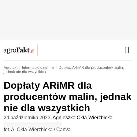
Agrofakt
Informacje dzienne
Dopłaty ARiMR dla producentów malin,
jednak nie dla wszystkich
Dopłaty ARiMR dla
producentów malin, jednak
nie dla wszystkich
24 października 2023
,
Agnieszka Okła-Wierzbicka
fot. A. Okła-Wierzbicka / Canva