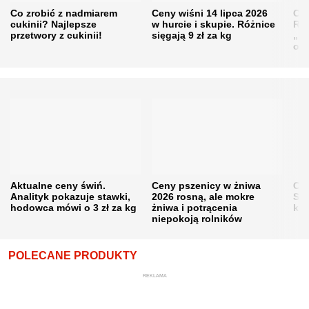
Co zrobić z nadmiarem
Ceny wiśni 14 lipca 2026
Cen
cukinii? Najlepsze
w hurcie i skupie. Różnice
Rol
przetwory z cukinii!
sięgają 9 zł za kg
„pe
obn
Aktualne ceny świń.
Ceny pszenicy w żniwa
Ce
Analityk pokazuje stawki,
2026 rosną, ale mokre
Sku
hodowca mówi o 3 zł za kg
żniwa i potrącenia
kon
niepokoją rolników
POLECANE PRODUKTY
REKLAMA