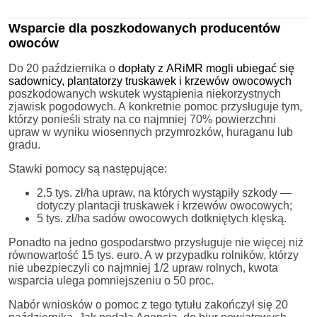
Wsparcie dla poszkodowanych producentów
owoców
Do 20 października o
dopłaty z ARiMR mogli ubiegać się
sadownicy, plantatorzy truskawek i krzewów owocowych
poszkodowanych wskutek wystąpienia niekorzystnych
zjawisk pogodowych. A konkretnie pomoc przysługuje tym,
którzy ponieśli straty na co najmniej 70% powierzchni
upraw w wyniku wiosennych przymrozków, huraganu lub
gradu.
Stawki pomocy są następujące:
2,5 tys. zł/ha upraw, na których wystąpiły szkody —
dotyczy plantacji truskawek i krzewów owocowych;
5 tys. zł/ha sadów owocowych dotkniętych klęską.
Ponadto na jedno gospodarstwo przysługuje nie więcej niż
równowartość 15 tys. euro. A w przypadku rolników, którzy
nie ubezpieczyli co najmniej 1/2 upraw rolnych, kwota
wsparcia ulega pomniejszeniu o 50 proc.
Nabór wniosków o pomoc z tego tytułu zakończył się 20