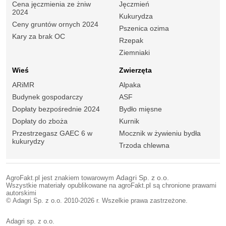
Cena jęczmienia ze żniw
Jęczmień
2024
Kukurydza
Ceny gruntów ornych 2024
Pszenica ozima
Kary za brak OC
Rzepak
Ziemniaki
Wieś
Zwierzęta
ARiMR
Alpaka
Budynek gospodarczy
ASF
Dopłaty bezpośrednie 2024
Bydło mięsne
Dopłaty do zboża
Kurnik
Przestrzegasz GAEC 6 w
Mocznik w żywieniu bydła
kukurydzy
Trzoda chlewna
AgroFakt.pl jest znakiem towarowym
Adagri Sp. z o.o.
Wszystkie materiały opublikowane na agroFakt.pl są chronione prawami
autorskimi
© Adagri Sp. z o.o. 2010-2026 r. Wszelkie prawa zastrzeżone.
Adagri sp. z o.o.