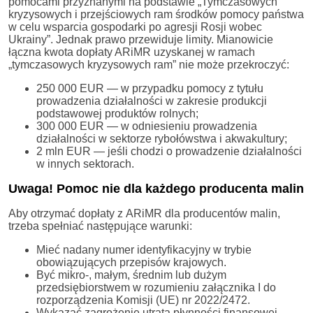
pomocami przyznanymi na podstawie „Tymczasowych
kryzysowych i przejściowych ram środków pomocy państwa
w celu wsparcia gospodarki po agresji Rosji wobec
Ukrainy”. Jednak prawo przewiduje limity. Mianowicie
łączna kwota dopłaty ARiMR uzyskanej w ramach
„tymczasowych kryzysowych ram” nie może przekroczyć:
250 000 EUR — w przypadku pomocy z tytułu
prowadzenia działalności w zakresie produkcji
podstawowej produktów rolnych;
300 000 EUR — w odniesieniu prowadzenia
działalności w sektorze rybołówstwa i akwakultury;
2 mln EUR — jeśli chodzi o prowadzenie działalności
w innych sektorach.
Uwaga! Pomoc nie dla każdego producenta malin
Aby otrzymać dopłaty z ARiMR dla producentów malin,
trzeba spełniać następujące warunki:
Mieć nadany numer identyfikacyjny w trybie
obowiązujących przepisów krajowych.
Być mikro-, małym, średnim lub dużym
przedsiębiorstwem w rozumieniu załącznika I do
rozporządzenia Komisji (UE) nr 2022/2472.
Wykazać zagrożenie utratą płynności finansowej