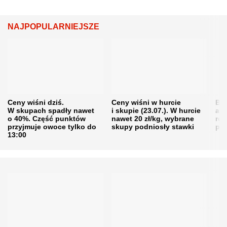
NAJPOPULARNIEJSZE
Ceny wiśni dziś.
Ceny wiśni w hurcie
Będ
W skupach spadły nawet
i skupie (23.07.). W hurcie
agr
o 40%. Część punktów
nawet 20 zł/kg, wybrane
rol
przyjmuje owoce tylko do
skupy podniosły stawki
pr
13:00