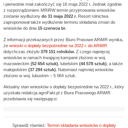
i pierwotnie miał zakończyć się 16 maja 2022 r. Jednak zgodnie
z rozporządzeniem MRiRW termin przyjmowania wniosków
zostanie wydłużony
do 31 maja 2022 r.
Resort rolnictwa
zaproponował także wydłużenie terminu składania zmian do
wniosków do dnia
15 czerwca br.
Z informacji przekazanych przez Biuro Prasowe ARiMR wynika,
że
wnioski o dopłaty bezpośrednie na 2022 r. do ARiMR
dotychczas złożyło
379 151 rolników.
Z czego najwięcej
wniosków w ramach trwającej kampanii złożono w woj.
mazowieckim
(52 654 sztuk)
, lubelskim
(44 578 sztuk)
, a także
małopolskim
(37 294 sztuk).
Natomiast najmniej wniosków
złożono w woj. lubuskim – 5 064 sztuk.
Aktualny stan wniosków o dopłaty bezpośrednie na 2022 r., który
uzyskała redakcja agroFakt.pl z Biura Prasowego ARiMR
przedstawia się następująco:
Sprawdź również:
Termin składania wniosków o dopłaty