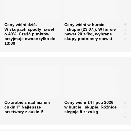
Ceny wiśni dziś.
Ceny wiśni w hurcie
Będ
W skupach spadły nawet
i skupie (23.07.). W hurcie
agr
o 40%. Część punktów
nawet 20 zł/kg, wybrane
rol
przyjmuje owoce tylko do
skupy podniosły stawki
pr
13:00
Co zrobić z nadmiarem
Ceny wiśni 14 lipca 2026
Cen
cukinii? Najlepsze
w hurcie i skupie. Różnice
Rol
przetwory z cukinii!
sięgają 9 zł za kg
„pe
obn