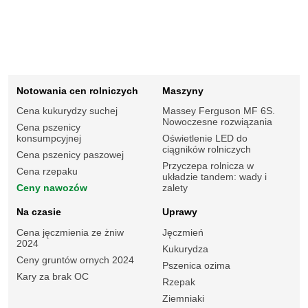
Notowania cen rolniczych
Maszyny
Cena kukurydzy suchej
Massey Ferguson MF 6S.
Nowoczesne rozwiązania
Cena pszenicy
konsumpcyjnej
Oświetlenie LED do
ciągników rolniczych
Cena pszenicy paszowej
Przyczepa rolnicza w
Cena rzepaku
układzie tandem: wady i
Ceny nawozów
zalety
Na czasie
Uprawy
Cena jęczmienia ze żniw
Jęczmień
2024
Kukurydza
Ceny gruntów ornych 2024
Pszenica ozima
Kary za brak OC
Rzepak
Ziemniaki