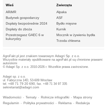
Wieś
Zwierzęta
ARiMR
Alpaka
Budynek gospodarczy
ASF
Dopłaty bezpośrednie 2024
Bydło mięsne
Dopłaty do zboża
Kurnik
Przestrzegasz GAEC 6 w
Mocznik w żywieniu bydła
kukurydzy
Trzoda chlewna
AgroFakt.pl jest znakiem towarowym
Adagri Sp. z o.o.
Wszystkie materiały opublikowane na agroFakt.pl są chronione prawami
autorskimi
© Adagri Sp. z o.o. 2010-2026 r. Wszelkie prawa zastrzeżone.
Adagri sp. z o.o.
ul. Fabryczna 14D, 53-609 Wrocław
tel.
+48 71 79 20 690
, fax. +48 71 34 97 335
sekretariat@adagri.com
Wiadomości
Tematy
Rolnicze infografiki
Mapa strony
Regulamin
Polityka prywatności
Reklama
Redakcja