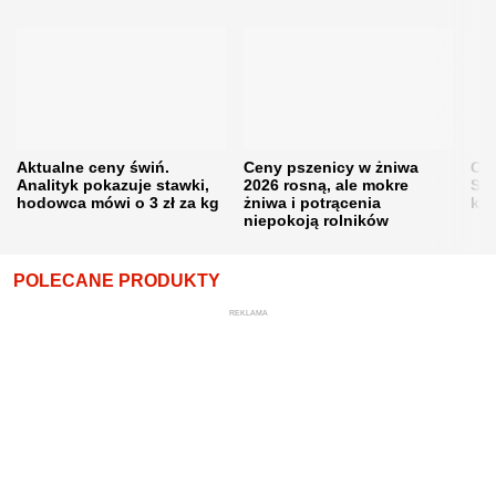
Aktualne ceny świń.
Ceny pszenicy w żniwa
Ce
Analityk pokazuje stawki,
2026 rosną, ale mokre
Sku
hodowca mówi o 3 zł za kg
żniwa i potrącenia
kon
niepokoją rolników
POLECANE PRODUKTY
REKLAMA