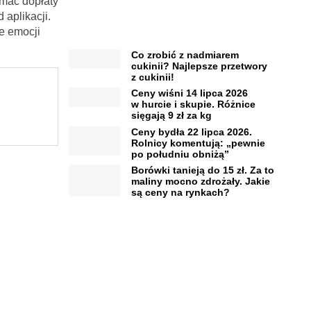
ymać dopłaty
 aplikacji.
e emocji
Co zrobić z nadmiarem
cukinii? Najlepsze przetwory
z cukinii!
Ceny wiśni 14 lipca 2026
w hurcie i skupie. Różnice
sięgają 9 zł za kg
Ceny bydła 22 lipca 2026.
Rolnicy komentują: „pewnie
po południu obniżą”
Borówki tanieją do 15 zł. Za to
maliny mocno zdrożały. Jakie
są ceny na rynkach?