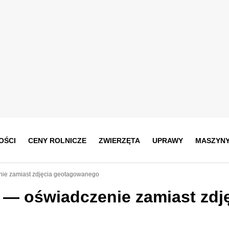
OŚCI
CENY ROLNICZE
ZWIERZĘTA
UPRAWY
MASZYN
nie zamiast zdjęcia geotagowanego
 — oświadczenie zamiast zdj