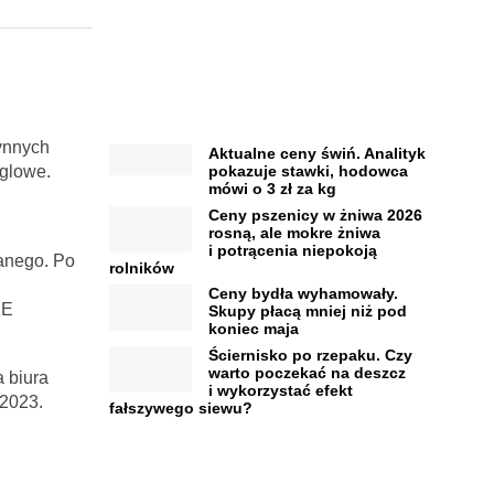
ynnych
Aktualne ceny świń. Analityk
ęglowe.
pokazuje stawki, hodowca
mówi o 3 zł za kg
Ceny pszenicy w żniwa 2026
rosną, ale mokre żniwa
i potrącenia niepokoją
wanego. Po
rolników
Ceny bydła wyhamowały.
KE
Skupy płacą mniej niż pod
koniec maja
Ściernisko po rzepaku. Czy
warto poczekać na deszcz
 biura
i wykorzystać efekt
 2023.
fałszywego siewu?