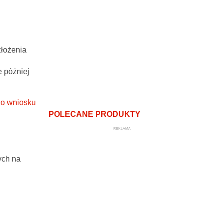
złożenia
e później
do wniosku
POLECANE PRODUKTY
REKLAMA
ych na