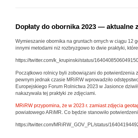
Dopłaty do obornika 2023 — aktualne 
Wymieszanie obornika na gruntach ornych w ciągu 12 go
innymi metodami niż rozbryzgowo to dwie praktyki, któ
https://twitter.com/k_krupinski/status/164040850604915
Początkowo rolnicy byli zobowiązani do potwierdzenia 
pewnym jednak czasie MRiRW wprowadziło odstępstwo 
Europejskiego Forum Rolnictwa 2023 w Jasionce dziwił
nakazywała tej praktyki ze zdjęciami.
MRiRW przypomina, że w 2023 r. zamiast zdjęcia geo
powiatowego ARiMR. Co będzie stanowiło potwierdzenie 
https://twitter.com/MRiRW_GOV_PL/status/164041944