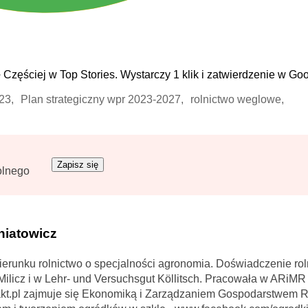
e
Częściej w Top Stories. Wystarczy 1 klik i zatwierdzenie w Goo
23,
Plan strategiczny wpr 2023-2027,
rolnictwo weglowe,
Zapisz się
olnego
niatowicz
erunku rolnictwo o specjalności agronomia. Doświadczenie rol
licz i w Lehr- und Versuchsgut Köllitsch. Pracowała w ARiMR
kt.pl zajmuje się Ekonomiką i Zarządzaniem Gospodarstwem 