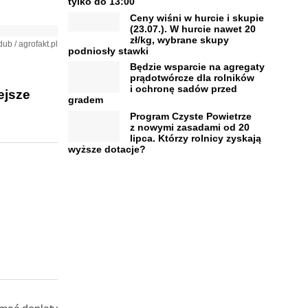
tylko do 13:00
Ceny wiśni w hurcie i skupie
(23.07.). W hurcie nawet 20
zł/kg, wybrane skupy
ub / agrofakt.pl
podniosły stawki
Będzie wsparcie na agregaty
prądotwórcze dla rolników
i ochronę sadów przed
ejsze
gradem
Program Czyste Powietrze
z nowymi zasadami od 20
lipca. Którzy rolnicy zyskają
wyższe dotacje?