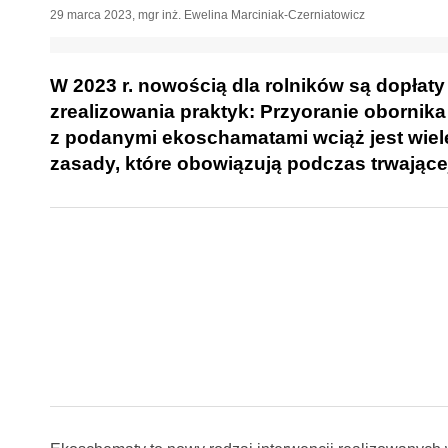
29 marca 2023
,
mgr inż. Ewelina Marciniak-Czerniatowicz
W 2023 r. nowością dla rolników są dopłat
zrealizowania praktyk: Przyoranie obornik
z podanymi ekoschamatami wciąż jest wiel
zasady, które obowiązują podczas trwające