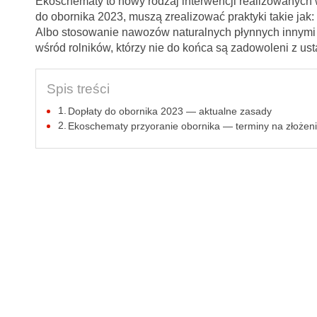
Ekoschematy to nowy rodzaj interwencji realizowanych 
do obornika 2023, muszą zrealizować praktyki takie jak:
Albo stosowanie nawozów naturalnych płynnych innymi 
wśród rolników, którzy nie do końca są zadowoleni z us
Spis treści
Dopłaty do obornika 2023 — aktualne zasady
Ekoschematy przyoranie obornika — terminy na złożen