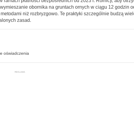
w ramach płatności bezpośrednich od 2023 r. Rolnicy, aby otrz
 wymieszanie obornika na gruntach ornych w ciągu 12 godzin od
metodami niż rozbryzgowo. Te praktyki szczególnie budzą wiel
talonych zasad.
ie oświadczenia
REKLAMA