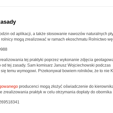
zasady
dzin od aplikacji, a także stosowanie nawozów naturalnych pł
re rolnicy mogą zrealizować w ramach ekoschmatu Rolnictwo w
0988
zrealizowania tej praktyki poprzez wykonanie zdjęcia geotago
od tej zasady. Sam komisarz Janusz Wojciechowski podczas
 się temu wymogowi. Przekonywał bowiem rolników, że to nie 
tagowanego
producenci mogą złożyć oświadczenie do kierownika
zrealizowania praktyk w celu otrzymania dopłaty do obornika
9269518341