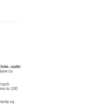
olie, siatki
dane co
cznych
amu to 100
enty są