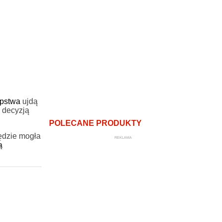
pstwa
ujdą
 decyzją
POLECANE PRODUKTY
ędzie mogła
REKLAMA
ą