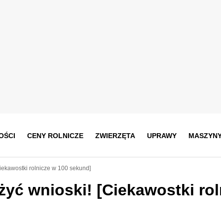
OŚCI
CENY ROLNICZE
ZWIERZĘTA
UPRAWY
MASZYN
Ciekawostki rolnicze w 100 sekund]
ożyć wnioski! [Ciekawostki rol