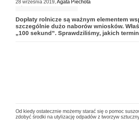
28 września 2019
,
Agata Piechota
Dopłaty rolnicze są ważnym elementem wspi
szczególnie dużo naborów wniosków. Właśn
„100 sekund”. Sprawdziliśmy, jakich termin
Od kiedy ostatecznie możemy starać się o pomoc suszow
zdobyć środki na utylizację odpadów z tworzyw sztuczn