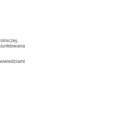
olniczej.
 punktowana
powiedziami