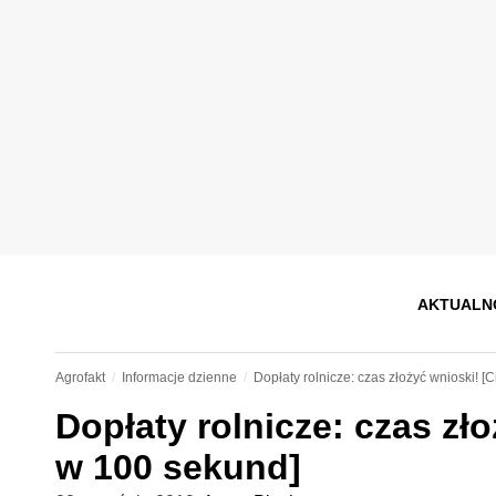
AKTUALN
Agrofakt
Informacje dzienne
Dopłaty rolnicze: czas złożyć wnioski! [
Dopłaty rolnicze: czas zł
w 100 sekund]