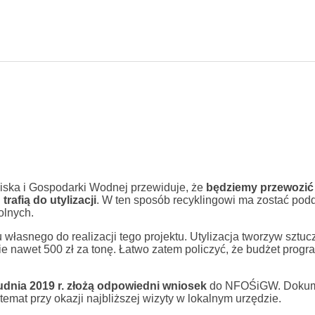
ka i Gospodarki Wodnej przewiduje, że
będziemy przewozić f
rafią do utylizacji
. W ten sposób recyklingowi ma zostać pod
olnych.
u własnego do realizacji tego projektu. Utylizacja tworzyw sztu
e nawet 500 zł za tonę. Łatwo zatem policzyć, że budżet progr
udnia 2019 r. złożą odpowiedni wniosek
do NFOŚiGW. Dokum
temat przy okazji najbliższej wizyty w lokalnym urzędzie.