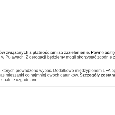
ów związanych z płatnościami za zazielenienie
.
Pewne odstę
w Puławach. Z derogacji będziemy mogli skorzystać zgodnie z
.
 na których prowadzono wypas. Dodatkowo międzyplonem EFA b
zas mieszanki co najmniej dwóch gatunków.
Szczegóły zostan
 aktualnie uzgadniane.