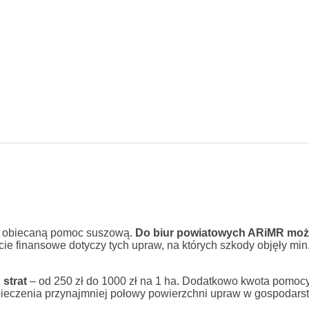
w o obiecaną pomoc suszową.
Do biur powiatowych ARiMR mo
e finansowe dotyczy tych upraw, na których szkody objęły mi
strat
– od 250 zł do 1000 zł na 1 ha. Dodatkowo kwota pomocy
zpieczenia przynajmniej połowy powierzchni upraw w gospodarst