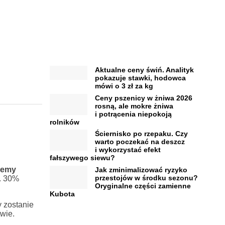
Aktualne ceny świń. Analityk
pokazuje stawki, hodowca
mówi o 3 zł za kg
Ceny pszenicy w żniwa 2026
rosną, ale mokre żniwa
i potrącenia niepokoją
rolników
Ściernisko po rzepaku. Czy
warto poczekać na deszcz
i wykorzystać efekt
fałszywego siewu?
żemy
Jak zminimalizować ryzyko
przestojów w środku sezonu?
n. 30%
Oryginalne części zamienne
Kubota
 zostanie
wie.