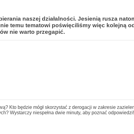
erania naszej działalności. Jesienią rusza nato
ie temu tematowi poświęciliśmy więc kolejną o
ów nie warto przegapić.
ą? Kto będzie mógł skorzystać z derogacji w zakresie zaziele
ych? Wystarczy niespełna dwie minuty, aby poznać odpowiedzi!