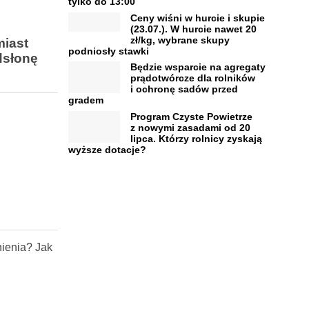
tylko do 13:00
Ceny wiśni w hurcie i skupie
(23.07.). W hurcie nawet 20
zł/kg, wybrane skupy
miast
podniosły stawki
dsłonę
Będzie wsparcie na agregaty
prądotwórcze dla rolników
i ochronę sadów przed
gradem
Program Czyste Powietrze
z nowymi zasadami od 20
lipca. Którzy rolnicy zyskają
wyższe dotacje?
nienia? Jak