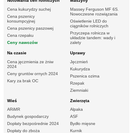
Notowania cen rolniczych
Maszyny
Cena kukurydzy suchej
Massey Ferguson MF 6S.
Nowoczesne rozwiązania
Cena pszenicy
konsumpcyjnej
Oświetlenie LED do
ciągników rolniczych
Cena pszenicy paszowej
Przyczepa rolnicza w
Cena rzepaku
układzie tandem: wady i
Ceny nawozów
zalety
Na czasie
Uprawy
Cena jęczmienia ze żniw
Jęczmień
2024
Kukurydza
Ceny gruntów ornych 2024
Pszenica ozima
Kary za brak OC
Rzepak
Ziemniaki
Wieś
Zwierzęta
ARiMR
Alpaka
Budynek gospodarczy
ASF
Dopłaty bezpośrednie 2024
Bydło mięsne
Dopłaty do zboża
Kurnik