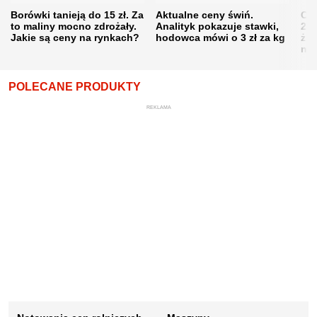
Borówki tanieją do 15 zł. Za
Aktualne ceny świń.
Cen
to maliny mocno zdrożały.
Analityk pokazuje stawki,
202
Jakie są ceny na rynkach?
hodowca mówi o 3 zł za kg
żni
nie
POLECANE PRODUKTY
REKLAMA