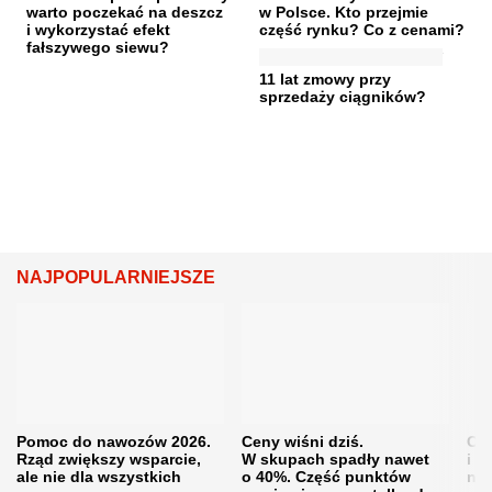
warto poczekać na deszcz
w Polsce. Kto przejmie
i wykorzystać efekt
część rynku? Co z cenami?
fałszywego siewu?
11 lat zmowy przy
sprzedaży ciągników?
NAJPOPULARNIEJSZE
Pomoc do nawozów 2026.
Ceny wiśni dziś.
Cen
Rząd zwiększy wsparcie,
W skupach spadły nawet
i s
ale nie dla wszystkich
o 40%. Część punktów
naw