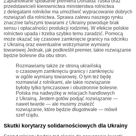
Zaplanowane spotkanie premiera Donalda Tuska oraz
przedstawicieli kierownictwa ministerstwa rolnictwa
z delegatami rolników ma umożliwić wypracowanie dobrych
rozwiązań dla rolnictwa. Sprawa zalewu naszego rynku
znacznie tańszymi towarami z Ukrainy powoduje brak
sensu i opłacalności produkcji rodzimej. W efekcie polskie
rolnictwo upada i trzeba szybko temu zaradzić. Pomocą
może okazać się czasowe zamknięcie granicy na odcinku
z Ukrainą oraz ewentualne wstrzymanie wymiany
towarowej Jednak, jak podkreślił premier, takie rozwiązanie
będzie bolesne dla obu stron.
Rozmawiamy także ze stroną ukraińską
o czasowym zamknięciu granicy i zamknięciu
w ogóle wymiany towarowej. O tym też będę
rozmawiał z rolnikami, ale takie rozwiązanie
byłoby tylko tymczasowe i obustronnie bolesne.
Polska ma nadwyżkę w relacjach handlowych
z Ukrainą. Jestem gotów podjąć rozwiązanie —
nawet twarde — ale musimy znaleźć
rozwiązanie, które będzie długotrwałe — mówił
szef rządu.
Skutki korytarzy solidarnościowych dla Ukrainy