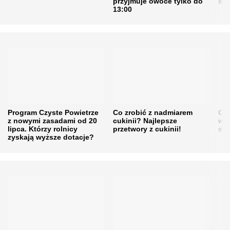
przyjmuje owoce tylko do
sku
13:00
Program Czyste Powietrze
Co zrobić z nadmiarem
Cen
z nowymi zasadami od 20
cukinii? Najlepsze
w h
lipca. Którzy rolnicy
przetwory z cukinii!
się
zyskają wyższe dotacje?