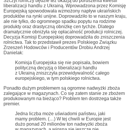
Szczyt rolniczy będzie też okazją do poruszenia kwestii
liberalizacji handlu z Ukrainą. Wprowadzona przez Komisję
Europejską spowodowała wzmożony napływ ukraińskich
produktów na rynki unijne. Doprowadziło to w naszym kraju,
ale nie tylko, do ogromnego spadku popytu na rodzime
produkty oraz drastyczną obniżkę cen tychże. Dlatego
dramatycznie obniżyła się opłacalność produkcji rolniczej.
Decyzja Komisji Europejskiej doprowadziła do zniszczenia
rolnictwa. Tak to przedstawił prezes Polskiego Związku
Zrzeszeń Hodowców i Producentów Drobiu Andrzej
Danielak:
Komisja Europejska się nie popisała, bowiem
polityczną decyzją o liberalizacji handlu
z Ukrainą zniszczyła przewidywalność całego
europejskiego, w tym polskiego rolnictwa.
Ponadto dużym problemem są ogromne nadwyżki zboża
zalegające w magazynach. Co się zatem stanie ze zbożem
produkowanym na bieżąco? Problem ten dostrzega także
premier.
Jedna liczba może uświadomi państwu, jaki
mamy problem. (…) W tej chwili w Europie jest
dużo ponad 20 milionów ton nadwyżki zboża
w magazynach, a wiosna się jeszcze nie