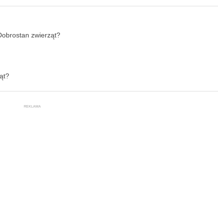
Dobrostan zwierząt?
ąt?
REKLAMA