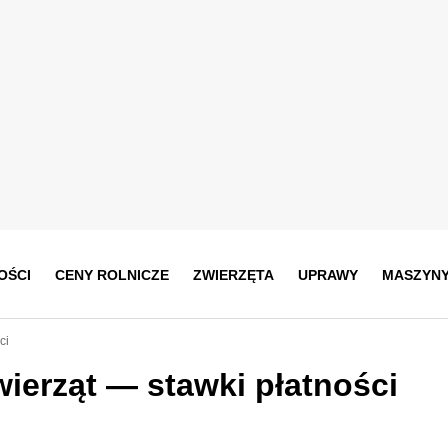
OŚCI
CENY ROLNICZE
ZWIERZĘTA
UPRAWY
MASZYN
ci
erząt — stawki płatności