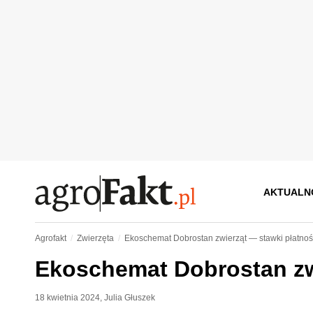
AKTUALN
Agrofakt
Zwierzęta
Ekoschemat Dobrostan zwierząt — stawki płatnoś
Ekoschemat Dobrostan zwi
18 kwietnia 2024
,
Julia Głuszek