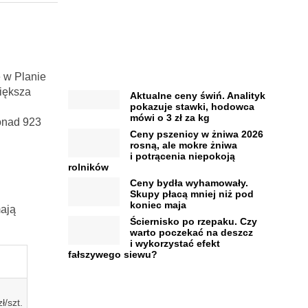
 w Planie
iększa
Aktualne ceny świń. Analityk
pokazuje stawki, hodowca
mówi o 3 zł za kg
onad 923
Ceny pszenicy w żniwa 2026
rosną, ale mokre żniwa
i potrącenia niepokoją
rolników
Ceny bydła wyhamowały.
Skupy płacą mniej niż pod
koniec maja
mają
Ściernisko po rzepaku. Czy
warto poczekać na deszcz
i wykorzystać efekt
fałszywego siewu?
ł/szt.