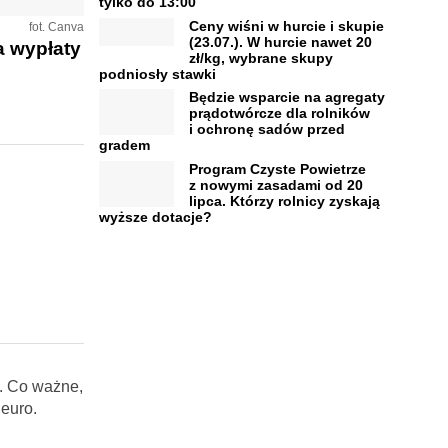
tylko do 13:00
Ceny wiśni w hurcie i skupie
fot. Canva
(23.07.). W hurcie nawet 20
a wypłaty
zł/kg, wybrane skupy
podniosły stawki
Będzie wsparcie na agregaty
prądotwórcze dla rolników
i ochronę sadów przed
gradem
Program Czyste Powietrze
z nowymi zasadami od 20
lipca. Którzy rolnicy zyskają
wyższe dotacje?
t. Co ważne,
 euro.