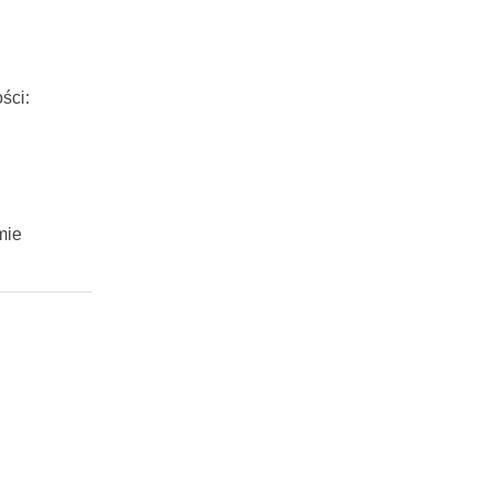
ści:
mie