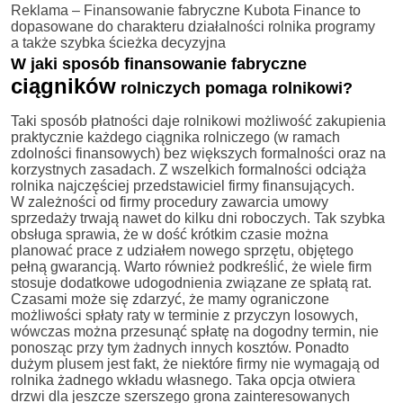
Reklama – Finansowanie fabryczne Kubota Finance to
dopasowane do charakteru działalności rolnika programy
a także szybka ścieżka decyzyjna
W jaki sposób finansowanie fabryczne
ciągników
rolniczych pomaga rolnikowi?
Taki sposób płatności daje rolnikowi możliwość zakupienia
praktycznie każdego ciągnika rolniczego (w ramach
zdolności finansowych) bez większych formalności oraz na
korzystnych zasadach. Z wszelkich formalności odciąża
rolnika najczęściej przedstawiciel firmy finansujących.
W zależności od firmy procedury zawarcia umowy
sprzedaży trwają nawet do kilku dni roboczych. Tak szybka
obsługa sprawia, że w dość krótkim czasie można
planować prace z udziałem nowego sprzętu, objętego
pełną gwarancją. Warto również podkreślić, że wiele firm
stosuje dodatkowe udogodnienia związane ze spłatą rat.
Czasami może się zdarzyć, że mamy ograniczone
możliwości spłaty raty w terminie z przyczyn losowych,
wówczas można przesunąć spłatę na dogodny termin, nie
ponosząc przy tym żadnych innych kosztów. Ponadto
dużym plusem jest fakt, że niektóre firmy nie wymagają od
rolnika żadnego wkładu własnego. Taka opcja otwiera
drzwi dla jeszcze szerszego grona zainteresowanych