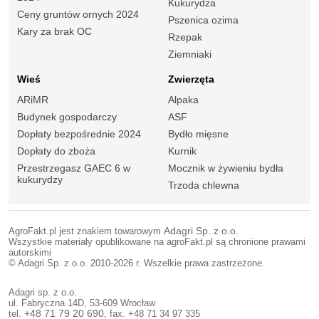
Kukurydza
Ceny gruntów ornych 2024
Pszenica ozima
Kary za brak OC
Rzepak
Ziemniaki
Wieś
Zwierzęta
ARiMR
Alpaka
Budynek gospodarczy
ASF
Dopłaty bezpośrednie 2024
Bydło mięsne
Dopłaty do zboża
Kurnik
Przestrzegasz GAEC 6 w
Mocznik w żywieniu bydła
kukurydzy
Trzoda chlewna
AgroFakt.pl jest znakiem towarowym
Adagri Sp. z o.o.
Wszystkie materiały opublikowane na agroFakt.pl są chronione prawami
autorskimi
© Adagri Sp. z o.o. 2010-2026 r. Wszelkie prawa zastrzeżone.
Adagri sp. z o.o.
ul. Fabryczna 14D, 53-609 Wrocław
tel.
+48 71 79 20 690
, fax. +48 71 34 97 335