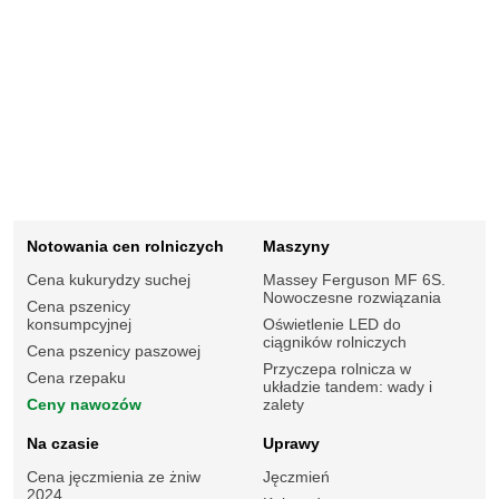
Notowania cen rolniczych
Maszyny
Cena kukurydzy suchej
Massey Ferguson MF 6S.
Nowoczesne rozwiązania
Cena pszenicy
konsumpcyjnej
Oświetlenie LED do
ciągników rolniczych
Cena pszenicy paszowej
Przyczepa rolnicza w
Cena rzepaku
układzie tandem: wady i
Ceny nawozów
zalety
Na czasie
Uprawy
Cena jęczmienia ze żniw
Jęczmień
2024