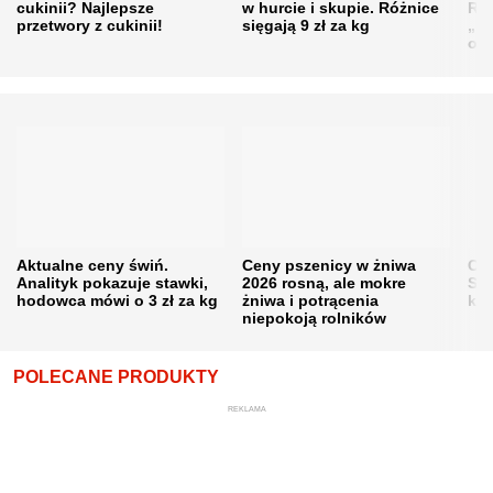
cukinii? Najlepsze
w hurcie i skupie. Różnice
Rol
przetwory z cukinii!
sięgają 9 zł za kg
„pe
obn
Aktualne ceny świń.
Ceny pszenicy w żniwa
Ce
Analityk pokazuje stawki,
2026 rosną, ale mokre
Sku
hodowca mówi o 3 zł za kg
żniwa i potrącenia
kon
niepokoją rolników
POLECANE PRODUKTY
REKLAMA