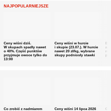
NAJPOPULARNIEJSZE
Ceny wiśni dziś.
Ceny wiśni w hurcie
Będ
W skupach spadły nawet
i skupie (23.07.). W hurcie
agr
o 40%. Część punktów
nawet 20 zł/kg, wybrane
rol
przyjmuje owoce tylko do
skupy podniosły stawki
pr
13:00
Co zrobić z nadmiarem
Ceny wiśni 14 lipca 2026
Cen