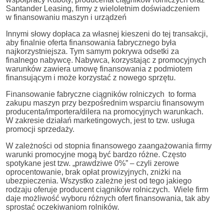
Santander Leasing, firmy z wieloletnim doświadczeniem
w finansowaniu maszyn i urządzeń
Innymi słowy dopłaca za własnej kieszeni do tej transakcji,
aby finalnie oferta finansowania fabrycznego była
najkorzystniejsza. Tym samym pokrywa odsetki za
finalnego nabywcę. Nabywca, korzystając z promocyjnych
warunków zawiera umowę finansowania z podmiotem
finansującym i może korzystać z nowego sprzętu.
Finansowanie fabryczne ciągników rolniczych to forma
zakupu maszyn przy bezpośrednim wsparciu finansowym
producenta/importera/dilera na promocyjnych warunkach.
W zakresie działań marketingowych, jest to tzw. usługa
promocji sprzedaży.
W zależności od stopnia finansowego zaangażowania firmy
warunki promocyjne mogą być bardzo różne. Często
spotykane jest tzw. „prawdziwe 0%” – czyli zerowe
oprocentowanie, brak opłat prowizyjnych, zniżki na
ubezpieczenia. Wszystko zależne jest od tego jakiego
rodzaju oferuje producent ciągników rolniczych. Wiele firm
daje możliwość wyboru różnych ofert finansowania, tak aby
sprostać oczekiwaniom rolników.