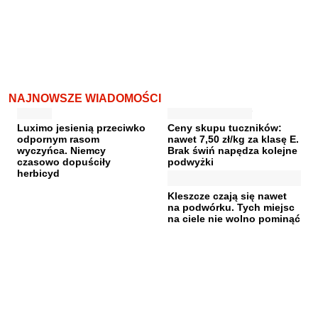
NAJNOWSZE WIADOMOŚCI
Luximo jesienią przeciwko
Ceny skupu tuczników:
odpornym rasom
nawet 7,50 zł/kg za klasę E.
wyczyńca. Niemcy
Brak świń napędza kolejne
czasowo dopuściły
podwyżki
herbicyd
Kleszcze czają się nawet
na podwórku. Tych miejsc
na ciele nie wolno pominąć