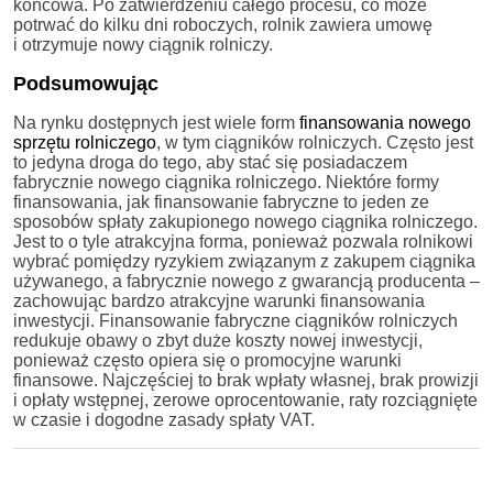
końcowa. Po zatwierdzeniu całego procesu, co może
potrwać do kilku dni roboczych, rolnik zawiera umowę
i otrzymuje nowy ciągnik rolniczy.
Podsumowując
Na rynku dostępnych jest wiele form
finansowania nowego
sprzętu rolniczego
, w tym ciągników rolniczych. Często jest
to jedyna droga do tego, aby stać się posiadaczem
fabrycznie nowego ciągnika rolniczego. Niektóre formy
finansowania, jak finansowanie fabryczne to jeden ze
sposobów spłaty zakupionego nowego ciągnika rolniczego.
Jest to o tyle atrakcyjna forma, ponieważ pozwala rolnikowi
wybrać pomiędzy ryzykiem związanym z zakupem ciągnika
używanego, a fabrycznie nowego z gwarancją producenta –
zachowując bardzo atrakcyjne warunki finansowania
inwestycji. Finansowanie fabryczne ciągników rolniczych
redukuje obawy o zbyt duże koszty nowej inwestycji,
ponieważ często opiera się o promocyjne warunki
finansowe. Najczęściej to brak wpłaty własnej, brak prowizji
i opłaty wstępnej, zerowe oprocentowanie, raty rozciągnięte
w czasie i dogodne zasady spłaty VAT.