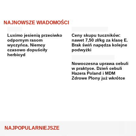
NAJNOWSZE WIADOMOŚCI
Luximo jesienią przeciwko
Ceny skupu tuczników:
odpornym rasom
nawet 7,50 zł/kg za klasę E.
wyczyńca. Niemcy
Brak świń napędza kolejne
czasowo dopuściły
podwyżki
herbicyd
Nowoczesna uprawa cebuli
w praktyce. Dzień cebuli
Hazera Poland i MDM
Zdrowe Plony już wkrótce
NAJPOPULARNIEJSZE