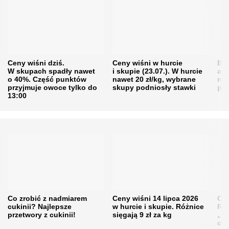
Ceny wiśni dziś.
Ceny wiśni w hurcie
Będ
W skupach spadły nawet
i skupie (23.07.). W hurcie
agr
o 40%. Część punktów
nawet 20 zł/kg, wybrane
rol
przyjmuje owoce tylko do
skupy podniosły stawki
pr
13:00
Co zrobić z nadmiarem
Ceny wiśni 14 lipca 2026
Cen
cukinii? Najlepsze
w hurcie i skupie. Różnice
Rol
przetwory z cukinii!
sięgają 9 zł za kg
„pe
obn