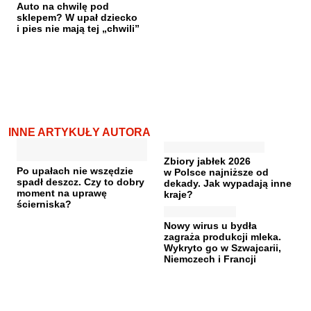
Auto na chwilę pod
sklepem? W upał dziecko
i pies nie mają tej „chwili”
INNE ARTYKUŁY AUTORA
Zbiory jabłek 2026
Po upałach nie wszędzie
w Polsce najniższe od
spadł deszcz. Czy to dobry
dekady. Jak wypadają inne
moment na uprawę
kraje?
ścierniska?
Nowy wirus u bydła
zagraża produkcji mleka.
Wykryto go w Szwajcarii,
Niemczech i Francji