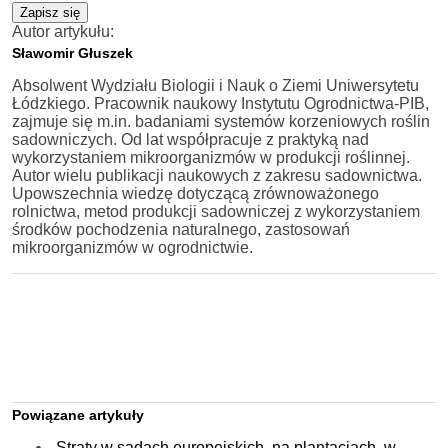
Zapisz się
Autor artykułu:
Sławomir Głuszek
Absolwent Wydziału Biologii i Nauk o Ziemi Uniwersytetu
Łódzkiego. Pracownik naukowy Instytutu Ogrodnictwa-PIB,
zajmuje się m.in. badaniami systemów korzeniowych roślin
sadowniczych. Od lat współpracuje z praktyką nad
wykorzystaniem mikroorganizmów w produkcji roślinnej.
Autor wielu publikacji naukowych z zakresu sadownictwa.
Upowszechnia wiedzę dotyczącą zrównoważonego
rolnictwa, metod produkcji sadowniczej z wykorzystaniem
środków pochodzenia naturalnego, zastosowań
mikroorganizmów w ogrodnictwie.
Powiązane artykuły
Straty w sadach europejskich, na plantacjach, w