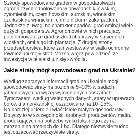
Szkody spowodowane gradem w gospodarstwach
ogrodniczych odnotowano w obwodach kijowskim,
żytomierskim, czernihowskim, sumskim, winnickim,
czerkaskim, winnickim, chmielnickim i zakarpackim.
Jednakże z uwagi na charakter opadów, grad ominął wiele
dużych gospodarstw. Agronomowie w nich pracujący
poinformowali, że grad uszkodził uprawy w sąsiednich
wioskach, omijając ich plantacje. Z drugiej strony
przedsiębiorstwa, które zainwestowały w siatki ochronne
również uniknęły strat. Można wręcz powiedzieć, że
inwestycja w te siatki już się zwróciła.
Jakie straty mógł spowodować grad na Ukrainie?
Według zebranych informacji grad na Ukrainie mógł
spowodować straty na poziomie 5–10% w sadach
jabłoniowych na wyżej wymienionych obszarach.
Tymczasem, według wstępnych danych, straty w uprawach
borówki amerykańskiej oszacowano na 10–15%.
Najbardziej ucierpieli właściciele małych gospodarstw.
Dotyczy to w szczególności drobnych producentów malin,
produkujących na potrzeby rynku lokalnego czy na
mrożenie na areałach do 1 ha. Dlatego niezwykle trudno
jest oszacować rzeczywiste straty.