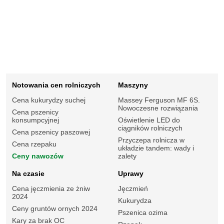
Notowania cen rolniczych
Maszyny
Cena kukurydzy suchej
Massey Ferguson MF 6S.
Nowoczesne rozwiązania
Cena pszenicy
konsumpcyjnej
Oświetlenie LED do
ciągników rolniczych
Cena pszenicy paszowej
Przyczepa rolnicza w
Cena rzepaku
układzie tandem: wady i
Ceny nawozów
zalety
Na czasie
Uprawy
Cena jęczmienia ze żniw
Jęczmień
2024
Kukurydza
Ceny gruntów ornych 2024
Pszenica ozima
Kary za brak OC