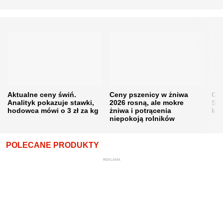
Aktualne ceny świń.
Ceny pszenicy w żniwa
Ce
Analityk pokazuje stawki,
2026 rosną, ale mokre
Sku
hodowca mówi o 3 zł za kg
żniwa i potrącenia
kon
niepokoją rolników
POLECANE PRODUKTY
REKLAMA