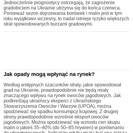
Jednocześnie prognostycy ostrzegają, że zagrożenie
gradobiciem na Ukrainie utrzyma się do końca czerwca.
Ponieważ sezon dojrzewania borówek i malin jest w tym
roku wyjątkowo wczesny, to nadal istnieje ryzyko większych
strat spowodowanych burzami gradowymi.
Jak opady mogą wpłynąć na rynek?
Według wstępnych szacunków straty, jakie spowodował
grad na Ukrainie, prawdopodobnie nie będą miały
znaczącego wpływu na rynek owoców jagodowych. Jak
podkreślają ukraińscy eksperci z Ukraińskiego
Stowarzyszenia Owoców i Warzyw (UPOA), można
spodziewać się spadku konsumpcji krajowej. Z drugiej
strony prawdopodobnie wzrośnie eksport owoców
jagodowych. Można spodziewać się wzrostu cen skupu
malin o jakieś 35–40% (do 50–65 hrywien) w porównaniu
do ubiegłorocznych. Jednakże gdyby miała być ona niższa