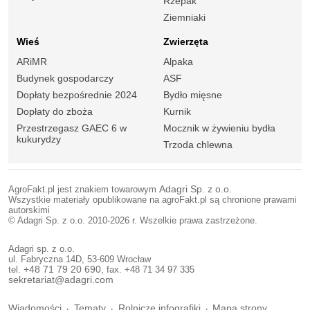
Rzepak
Ziemniaki
Wieś
Zwierzęta
ARiMR
Alpaka
Budynek gospodarczy
ASF
Dopłaty bezpośrednie 2024
Bydło mięsne
Dopłaty do zboża
Kurnik
Przestrzegasz GAEC 6 w
Mocznik w żywieniu bydła
kukurydzy
Trzoda chlewna
AgroFakt.pl jest znakiem towarowym
Adagri Sp. z o.o.
Wszystkie materiały opublikowane na agroFakt.pl są chronione prawami
autorskimi
© Adagri Sp. z o.o. 2010-2026 r. Wszelkie prawa zastrzeżone.
Adagri sp. z o.o.
ul. Fabryczna 14D, 53-609 Wrocław
tel.
+48 71 79 20 690
, fax. +48 71 34 97 335
sekretariat@adagri.com
Wiadomości
Tematy
Rolnicze infografiki
Mapa strony