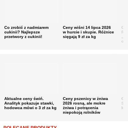
Co zrobić z nadmiarem
Ceny wiśni 14 lipca 2026
Cen
cukinii? Najlepsze
w hurcie i skupie. Różnice
Rol
przetwory z cukinii!
sięgają 9 zł za kg
„pe
obn
Aktualne ceny świń.
Ceny pszenicy w żniwa
Ce
Analityk pokazuje stawki,
2026 rosną, ale mokre
Sku
hodowca mówi o 3 zł za kg
żniwa i potrącenia
kon
niepokoją rolników
POLECANE PRODUKTY