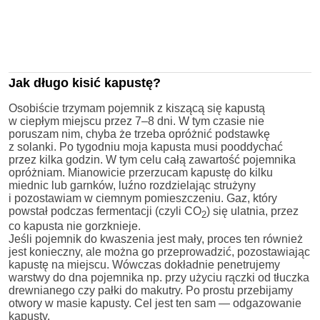
Jak długo kisić kapustę?
Osobiście trzymam pojemnik z kiszącą się kapustą
w ciepłym miejscu przez 7–8 dni. W tym czasie nie
poruszam nim, chyba że trzeba opróżnić podstawkę
z solanki. Po tygodniu moja kapusta musi pooddychać
przez kilka godzin. W tym celu całą zawartość pojemnika
opróżniam. Mianowicie przerzucam kapustę do kilku
miednic lub garnków, luźno rozdzielając strużyny
i pozostawiam w ciemnym pomieszczeniu. Gaz, który
powstał podczas fermentacji (czyli CO
) się ulatnia, przez
2
co kapusta nie gorzknieje.
Jeśli pojemnik do kwaszenia jest mały, proces ten również
jest konieczny, ale można go przeprowadzić, pozostawiając
kapustę na miejscu. Wówczas dokładnie penetrujemy
warstwy do dna pojemnika np. przy użyciu rączki od tłuczka
drewnianego czy pałki do makutry. Po prostu przebijamy
otwory w masie kapusty. Cel jest ten sam — odgazowanie
kapusty.