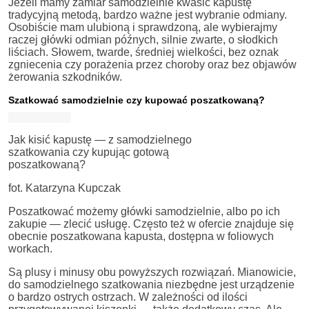
Jeżeli mamy zamiar samodzielnie kwasić kapustę
tradycyjną metodą, bardzo ważne jest wybranie odmiany.
Osobiście mam ulubioną i sprawdzoną, ale wybierajmy
raczej główki odmian późnych, silnie zwarte, o słodkich
liściach. Słowem, twarde, średniej wielkości, bez oznak
zgniecenia czy porażenia przez choroby oraz bez objawów
żerowania szkodników.
Szatkować samodzielnie czy kupować poszatkowaną?
Jak kisić kapustę — z samodzielnego
szatkowania czy kupując gotową
poszatkowaną?
fot. Katarzyna Kupczak
Poszatkować możemy główki samodzielnie, albo po ich
zakupie — zlecić usługę. Często też w ofercie znajduje się
obecnie poszatkowana kapusta, dostępna w foliowych
workach.
Są plusy i minusy obu powyższych rozwiązań. Mianowicie,
do samodzielnego szatkowania niezbędne jest urządzenie
o bardzo ostrych ostrzach. W zależności od ilości