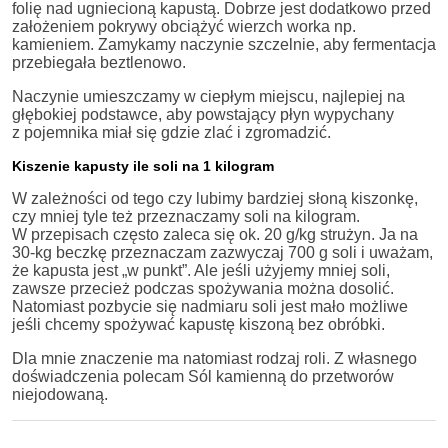
folię nad ugniecioną kapustą. Dobrze jest dodatkowo przed
założeniem pokrywy obciążyć wierzch worka np.
kamieniem. Zamykamy naczynie szczelnie, aby fermentacja
przebiegała beztlenowo.
Naczynie umieszczamy w ciepłym miejscu, najlepiej na
głębokiej podstawce, aby powstający płyn wypychany
z pojemnika miał się gdzie zlać i zgromadzić.
Kiszenie kapusty ile soli na 1 kilogram
W zależności od tego czy lubimy bardziej słoną kiszonkę,
czy mniej tyle też przeznaczamy soli na kilogram.
W przepisach często zaleca się ok. 20 g/kg strużyn. Ja na
30-kg beczkę przeznaczam zazwyczaj 700 g soli i uważam,
że kapusta jest „w punkt”. Ale jeśli użyjemy mniej soli,
zawsze przecież podczas spożywania można dosolić.
Natomiast pozbycie się nadmiaru soli jest mało możliwe
jeśli chcemy spożywać kapustę kiszoną bez obróbki.
Dla mnie znaczenie ma natomiast rodzaj roli. Z własnego
doświadczenia polecam Sól kamienną do przetworów
niejodowaną.