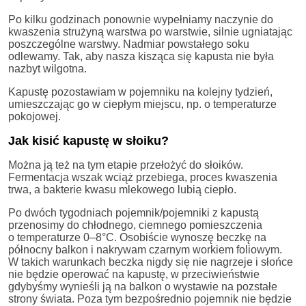
Po kilku godzinach ponownie wypełniamy naczynie do
kwaszenia strużyną warstwa po warstwie, silnie ugniatając
poszczególne warstwy. Nadmiar powstałego soku
odlewamy. Tak, aby nasza kisząca się kapusta nie była
nazbyt wilgotna.
Kapustę pozostawiam w pojemniku na kolejny tydzień,
umieszczając go w ciepłym miejscu, np. o temperaturze
pokojowej.
Jak kisić kapustę w słoiku?
Można ją też na tym etapie przełożyć do słoików.
Fermentacja wszak wciąż przebiega, proces kwaszenia
trwa, a bakterie kwasu mlekowego lubią ciepło.
Po dwóch tygodniach pojemnik/pojemniki z kapustą
przenosimy do chłodnego, ciemnego pomieszczenia
o temperaturze 0–8°C. Osobiście wynoszę beczkę na
północny balkon i nakrywam czarnym workiem foliowym.
W takich warunkach beczka nigdy się nie nagrzeje i słońce
nie będzie operować na kapustę, w przeciwieństwie
gdybyśmy wynieśli ją na balkon o wystawie na pozstałe
strony świata. Poza tym bezpośrednio pojemnik nie będzie