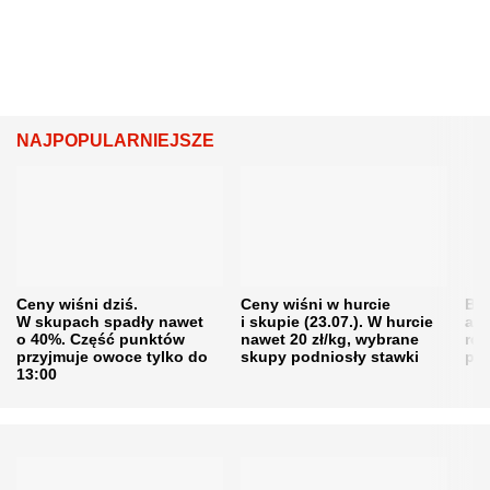
NAJPOPULARNIEJSZE
Ceny wiśni dziś.
Ceny wiśni w hurcie
Będ
W skupach spadły nawet
i skupie (23.07.). W hurcie
agr
o 40%. Część punktów
nawet 20 zł/kg, wybrane
rol
przyjmuje owoce tylko do
skupy podniosły stawki
pr
13:00