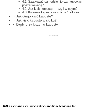
Szatkować samodzielnie czy kupować
poszatkowaną?
Jak kisić kapustę — czyli w czym?
Kiszenie kapusty ile soli na 1 kilogram
Jak długo kisić kapustę?
Jak kisić kapustę w słoiku?
Błędy przy kiszeniu kapusty
REKLAMA
Właściwości prozdrowotne kapusty