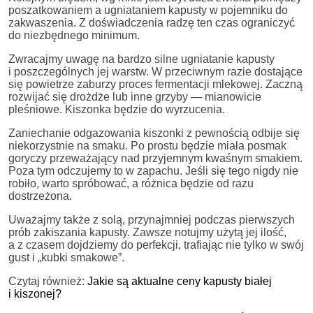
poszatkowaniem a ugniataniem kapusty w pojemniku do
zakwaszenia. Z doświadczenia radzę ten czas ograniczyć
do niezbędnego minimum.
Zwracajmy uwagę na bardzo silne ugniatanie kapusty
i poszczególnych jej warstw. W przeciwnym razie dostające
się powietrze zaburzy proces fermentacji mlekowej. Zaczną
rozwijać się drożdże lub inne grzyby — mianowicie
pleśniowe. Kiszonka będzie do wyrzucenia.
Zaniechanie odgazowania kiszonki z pewnością odbije się
niekorzystnie na smaku. Po prostu będzie miała posmak
goryczy przeważający nad przyjemnym kwaśnym smakiem.
Poza tym odczujemy to w zapachu. Jeśli się tego nigdy nie
robiło, warto spróbować, a różnica będzie od razu
dostrzeżona.
Uważajmy także z solą, przynajmniej podczas pierwszych
prób zakiszania kapusty. Zawsze notujmy użytą jej ilość,
a z czasem dojdziemy do perfekcji, trafiając nie tylko w swój
gust i „kubki smakowe”.
Czytaj również:
Jakie są aktualne ceny kapusty białej
i kiszonej?