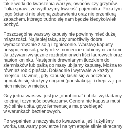
takie worki do kwaszenia warzyw, owoców czy grzybów.
Folia sprawi, że wydłużymy trwałość pojemnika. Poza tym
jego ścianki nie ulegną zabarwieniu oraz nie przenikną
zapachem, którego trudno się nam będzie kiedykolwiek
pozbyć.
Poszczególne warstwy kapusty nie powinny mieć dużej
miąższości. Najlepiej taką, aby umożliwiły dobre
wymacerowanie z solą i zgniecenie. Warstwę kapusty
posypujemy solą, w tym też momencie ulubionymi ziołami.
Ja używam wyłącznie rozdrobnionych liści laurowych oraz
nasion kminku. Następnie drewnianym tłuczkiem do
ziemniaków lub pałką do masy ubijamy kapustę. Można to
również robić pięścią. Dokładnie i wytrwale w każdym
miejscu. Dawniej, gdy kapustę kisiło się w beczkach,
ugniatało się strużyny nogami (podskakując i drepcząc po
nich miejsc w miejsc).
Gdy jedna warstwa jest już „obrobiona” i ubita, wykładamy
kolejną i czynność powtarzamy. Generalnie kapusta musi
być silnie ubita, gdyż fermentacja ma przebiegać
w warunkach beztlenowych.
Po wypełnieniu naczynia do kwaszenia, jeśli użyliśmy
worka, usuwamy powietrze i na tym etapie silnie skręcamy