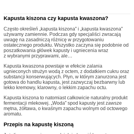
Kapusta kiszona czy kapusta kwaszona?
Często określeń „kapusta kiszona” i „kapusta kwaszona”
używamy zamiennie. Podczas gdy specjaliści zwracają
uwagę na zasadniczą różnicę w przygotowaniu
ostatecznego produktu. Wszystko zaczyna się podobnie od
poszatkowania główek kapusty i ugniecenia wraz
z wybranymi przyprawami, ale…
Kapusta kwaszona powstaje w efekcie zalania
ugnieconych strużyn wodą z octem, z dodatkiem cukru oraz
substancji konserwujących. Płyn, w którym zanurzona jest
gotowa do handlu kapusta, jest zazwyczaj bezbarwny lub
lekko kremowy, klarowny, o lekkim zapachu octu.
Kapusta kiszona to natomiast całkowicie naturalny produkt
fermentacji mlekowej. „Woda” spod kapusty jest zawsze
mętna, żółtawa, o kwaśnym zapachu wolnym od octowego
aromatu.
Przepis na kapustę kiszoną