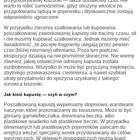
przygotowywanej kiszonki — także dodatkowy czas. Ale
warto to robić samodzielnie, gdyż strużyny wkrótce po
przygotowaniu lądują w pojemniku i błyskawicznie zostają
odpowiednio ugniecione.
W przypadku zlecenia szatkowania lub kupowania
poszatkowanej zaworkowanej kapusty nie tracimy czasu, sił
i nie musimy kupować szatkownicy. Jednak musimy mieć
świadomość, że pocięte fragmenty ulegają przez pewien
czas (bliżej nieznany) utlenianiu. Poza tym podczas
ekspozycji działają na nie promienie słoneczne. Nie wiemy
również, jakiej ostatecznie odmiany kapusta została
rozdrobniona. Wszystko to może być przyczyną mięknięcia,
zbytniego przekwaszenia, ciemnienia, a nawet szybkiej
utraty przydatności do spożycia uzyskanej z takiego
surowca kiszonki.
Jak kisić kapustę — czyli w czym?
Poszatkowaną kapustą wypełniamy stopniowo, warstwami
naczynie, które przeznaczamy do kwaszenia. Może to być
gliniany garnek/beczułka, drewniana beczka, albo
plastikowe wiaderko lub plastikowe beczki. W przypadku
drewnianych lub plastikowych pojemników zalecam do
wnętrza włożyć specjalny worek przystosowany do celów
spożywczych. W sklepach gospodarczych można kupić