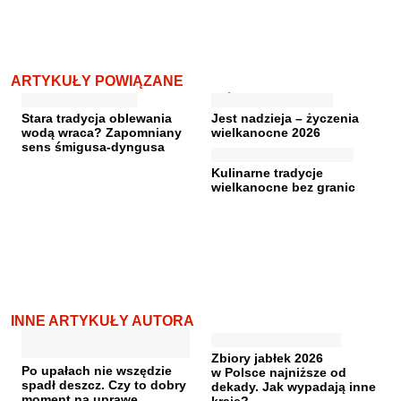
ARTYKUŁY POWIĄZANE
Stara tradycja oblewania
Jest nadzieja – życzenia
wodą wraca? Zapomniany
wielkanocne 2026
sens śmigusa-dyngusa
Kulinarne tradycje
wielkanocne bez granic
INNE ARTYKUŁY AUTORA
Zbiory jabłek 2026
Po upałach nie wszędzie
w Polsce najniższe od
spadł deszcz. Czy to dobry
dekady. Jak wypadają inne
moment na uprawę