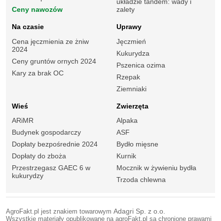
układzie tandem: wady i
Ceny nawozów
zalety
Na czasie
Uprawy
Cena jęczmienia ze żniw
Jęczmień
2024
Kukurydza
Ceny gruntów ornych 2024
Pszenica ozima
Kary za brak OC
Rzepak
Ziemniaki
Wieś
Zwierzęta
ARiMR
Alpaka
Budynek gospodarczy
ASF
Dopłaty bezpośrednie 2024
Bydło mięsne
Dopłaty do zboża
Kurnik
Przestrzegasz GAEC 6 w
Mocznik w żywieniu bydła
kukurydzy
Trzoda chlewna
AgroFakt.pl jest znakiem towarowym
Adagri Sp. z o.o.
Wszystkie materiały opublikowane na agroFakt.pl są chronione prawami