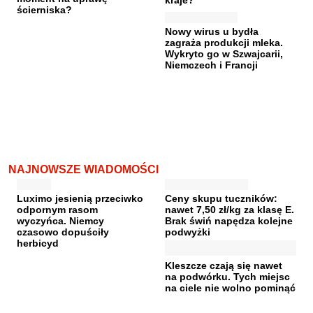
kraje?
ścierniska?
Nowy wirus u bydła
zagraża produkcji mleka.
Wykryto go w Szwajcarii,
Niemczech i Francji
NAJNOWSZE WIADOMOŚCI
Luximo jesienią przeciwko
Ceny skupu tuczników:
odpornym rasom
nawet 7,50 zł/kg za klasę E.
wyczyńca. Niemcy
Brak świń napędza kolejne
czasowo dopuściły
podwyżki
herbicyd
Kleszcze czają się nawet
na podwórku. Tych miejsc
na ciele nie wolno pominąć