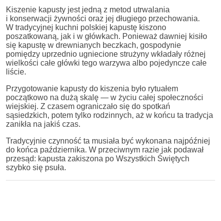
Kiszenie kapusty jest jedną z metod utrwalania
i konserwacji żywności oraz jej długiego przechowania.
W tradycyjnej kuchni polskiej kapustę kiszono
poszatkowaną, jak i w główkach. Ponieważ dawniej kisiło
się kapustę w drewnianych beczkach, gospodynie
pomiędzy uprzednio ugniecione strużyny wkładały różnej
wielkości całe główki tego warzywa albo pojedyncze całe
liście.
Przygotowanie kapusty do kiszenia było rytuałem
początkowo na dużą skalę — w życiu całej społeczności
wiejskiej. Z czasem ograniczało się do spotkań
sąsiedzkich, potem tylko rodzinnych, aż w końcu ta tradycja
zanikła na jakiś czas.
Tradycyjnie czynność ta musiała być wykonana najpóźniej
do końca października. W przeciwnym razie jak podawał
przesąd: kapusta zakiszona po Wszystkich Świętych
szybko się psuła.