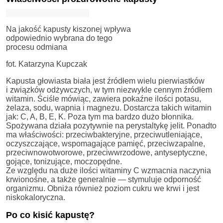
Na jakość kapusty kiszonej wpływa
odpowiednio wybrana do tego
procesu odmiana
fot. Katarzyna Kupczak
Kapusta głowiasta biała jest źródłem wielu pierwiastków
i związków odżywczych, w tym niezwykle cennym źródłem
witamin. Ściśle mówiąc, zawiera pokaźne ilości potasu,
żelaza, sodu, wapnia i magnezu. Dostarcza takich witamin
jak: C, A, B, E, K. Poza tym ma bardzo dużo błonnika.
Spożywana działa pozytywnie na perystaltykę jelit. Ponadto
ma właściwości: przeciwbakteryjne, przeciwutleniające,
oczyszczające, wspomagające pamięć, przeciwzapalne,
przeciwnowotworowe, przeciwwrzodowe, antyseptyczne,
gojące, tonizujące, moczopędne.
Ze względu na duże ilości witaminy C wzmacnia naczynia
krwionośne, a także generalnie — stymuluje odporność
organizmu. Obniża również poziom cukru we krwi i jest
niskokaloryczna.
Po co kisić kapustę?