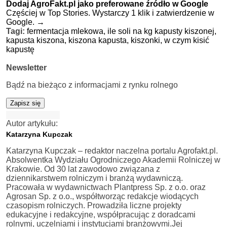
Dodaj AgroFakt.pl jako preferowane źródło w Google
Częściej w Top Stories. Wystarczy 1 klik i zatwierdzenie w
Google.
→
Tagi:
fermentacja mlekowa,
ile soli na kg kapusty kiszonej,
kapusta kiszona,
kiszona kapusta,
kiszonki,
w czym kisić
kapustę
Newsletter
Bądź na bieżąco z informacjami z rynku rolnego
Zapisz się
Autor artykułu:
Katarzyna Kupczak
Katarzyna Kupczak – redaktor naczelna portalu Agrofakt.pl.
Absolwentka Wydziału Ogrodniczego Akademii Rolniczej w
Krakowie. Od 30 lat zawodowo związana z
dziennikarstwem rolniczym i branżą wydawniczą.
Pracowała w wydawnictwach Plantpress Sp. z o.o. oraz
Agrosan Sp. z o.o., współtworząc redakcje wiodących
czasopism rolniczych. Prowadziła liczne projekty
edukacyjne i redakcyjne, współpracując z doradcami
rolnymi, uczelniami i instytucjami branżowymi.Jej