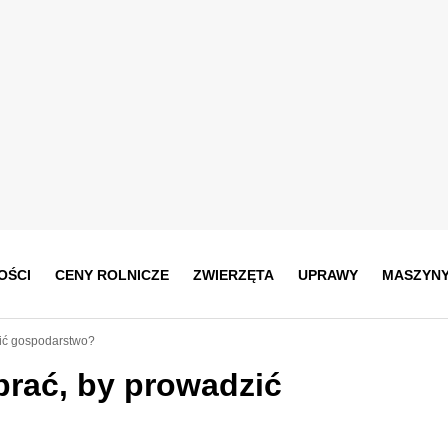
OŚCI
CENY ROLNICZE
ZWIERZĘTA
UPRAWY
MASZYN
zić gospodarstwo?
brać, by prowadzić