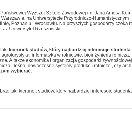
n. w: Państwowej Wyższej Szkole Zawodowej im. Jana Amosa Ko
 Warszawie, na Uniwersytecie Przyrodniczo-Humanistycznym
inie, Poznaniu i Wrocławiu. Na przyszłych gospodarzy czeka 
oraz Uniwersytet Rzeszowski.
 taki
kierunek studiów, który najbardziej interesuje studenta.
agroturystyka, informatyka w rolnictwie, bioinżynieria rolnicza,
zne. A także ekonomika i organizacja gospodarki żywnościowej
icza i leśna, nowoczesne systemy produkcji rolniczej, czy archi
czym wybierać.
wybrać taki kierunek studiów, który najbardziej interesuje studenta