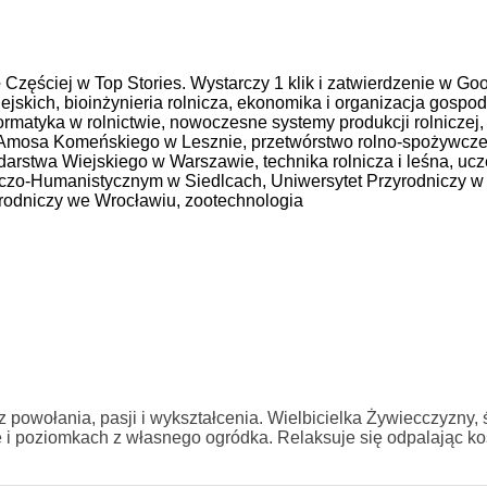
e
Częściej w Top Stories. Wystarczy 1 klik i zatwierdzenie w Goo
iejskich,
bioinżynieria rolnicza,
ekonomika i organizacja gospod
ormatyka w rolnictwie,
nowoczesne systemy produkcji rolniczej
Amosa Komeńskiego w Lesznie,
przetwórstwo rolno-spożywcz
arstwa Wiejskiego w Warszawie,
technika rolnicza i leśna,
ucz
iczo-Humanistycznym w Siedlcach,
Uniwersytet Przyrodniczy w 
yrodniczy we Wrocławiu,
zootechnologia
z powołania, pasji i wykształcenia. Wielbicielka Żywiecczyzny,
e i poziomkach z własnego ogródka. Relaksuje się odpalając kos