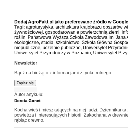
Dodaj AgroFakt.pl jako preferowane źródło w Googl
Tagi:
agroturystyka,
architektura krajobrazu obszarów w
żywnościowej,
gospodarowanie powierzchnią ziemi,
inf
roślin,
Państwowa Wyższa Szkoła Zawodowa im. Jana 
ekologiczne,
studia,
szkolnictwo,
Szkoła Główna Gospod
niepubliczne,
uczelnie publiczne,
Uniwersytet Przyrodn
Uniwersytet Przyrodniczy w Poznaniu,
Uniwersytet Prz
Newsletter
Bądź na bieżąco z informacjami z rynku rolnego
Zapisz się
Autor artykułu:
Dorota Gonet
Kocha wieś i mieszkających na niej ludzi. Dziennikarka 
powietrza i interesujących historii. Zakochana w drewni
rąbiąc drewno.