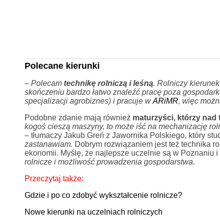
Polecane kierunki
–
Polecam
technikę rolniczą i leśną
. Rolniczy kierunek 
skończeniu bardzo łatwo znaleźć pracę poza gospodarką
specjalizacji agrobiznes) i pracuje w
ARiMR
, więc możn
Podobne zdanie mają również
maturzyści, którzy nad t
kogoś cieszą maszyny, to może iść na mechanizację rolni
– tłumaczy Jakub Greń z Jawornika Polskiego, który stu
zastanawiam.
Dobrym rozwiązaniem jest też technika roln
ekonomii. Myślę, że najlepsze uczelnie są w Poznaniu i
rolnicze i możliwość prowadzenia gospodarstwa.
Przeczytaj także:
Gdzie i po co zdobyć wykształcenie rolnicze?
Nowe kierunki na uczelniach rolniczych