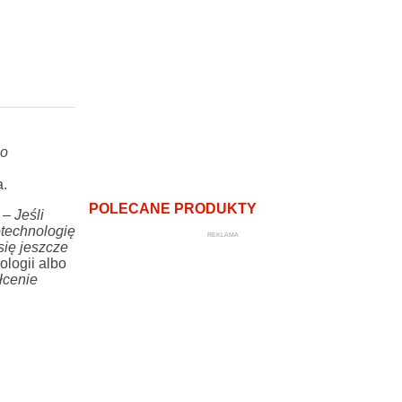
go
.
POLECANE PRODUKTY
–
Jeśli
otechnologię
REKLAMA
się jeszcze
ologii albo
łcenie