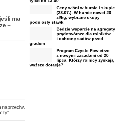
tylko do 13:00
Ceny wiśni w hurcie i skupie
(23.07.). W hurcie nawet 20
zł/kg, wybrane skupy
eśli ma
podniosły stawki
ze –
Będzie wsparcie na agregaty
prądotwórcze dla rolników
i ochronę sadów przed
gradem
Program Czyste Powietrze
z nowymi zasadami od 20
lipca. Którzy rolnicy zyskają
wyższe dotacje?
m naprzeciw.
czy”.