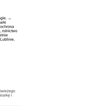
gle.
→
arki
,
ochrona
e,
rolnictwo
elnie
Lublinie,
 świeżego
iarkę i