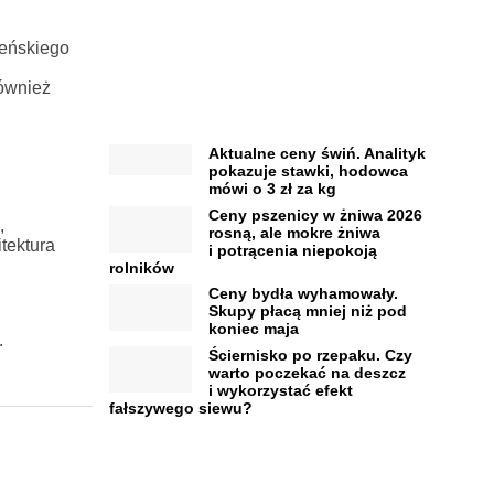
meńskiego
również
Aktualne ceny świń. Analityk
pokazuje stawki, hodowca
mówi o 3 zł za kg
Ceny pszenicy w żniwa 2026
,
rosną, ale mokre żniwa
tektura
i potrącenia niepokoją
rolników
Ceny bydła wyhamowały.
Skupy płacą mniej niż pod
koniec maja
.
Ściernisko po rzepaku. Czy
warto poczekać na deszcz
i wykorzystać efekt
fałszywego siewu?