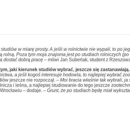
studiów w miarę prosty. A jeśli w rolnictwie nie wypali, to po je
 rolną. Poza tym moja znajoma jest po studiach rolniczych (po
a dostać dobrą pracę
– mówi Jan Suberlak, student z Rzeszowa
ym, jaki kierunek studiów wybrać, jeszcze się zastanawiają.
ctwa, a jeśli kogoś interesuje hodowla, to najlepiej wybrać zo
diów jeszcze nie rozpoczął. –
Moi bracia właśnie tak wybrali, ja 
icza i leśna, a najlepiej studiowanie do tego jeszcze zootechn
 Wrocławiu – dodaje. –
Grunt, że po studiach będę miał wykszta