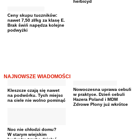
herbicyd
Ceny skupu tuczników:
nawet 7,50 zł/kg za klasę E.
Brak świń napędza kolejne
podwyżki
NAJNOWSZE WIADOMOŚCI
Nowoczesna uprawa cebuli
Kleszcze czają się nawet
w praktyce. Dzień cebuli
na podwórku. Tych miejsc
Hazera Poland i MDM
na ciele nie wolno pominąć
Zdrowe Plony już wkrótce
Noc nie chłodzi domu?
W starym wiejskim