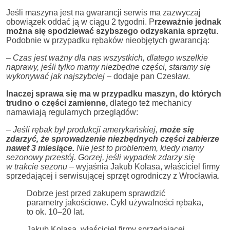
Jeśli maszyna jest na gwarancji serwis ma zazwyczaj
obowiązek oddać ją w ciągu 2 tygodni. P
rzeważnie jednak
można się spodziewać szybszego odzyskania sprzętu
.
Podobnie w przypadku rębaków nieobjętych gwarancją:
–
Czas jest ważny dla nas wszystkich, dlatego wszelkie
naprawy, jeśli tylko mamy niezbędne części, staramy się
wykonywać jak najszybciej –
dodaje pan Czesław.
Inaczej sprawa się ma w przypadku maszyn, do których
trudno o części zamienne,
dlatego też mechanicy
namawiają regularnych przeglądów:
–
Jeśli rębak był produkcji amerykańskiej,
może się
zdarzyć, że sprowadzenie niezbędnych części zabierze
nawet 3 miesiące.
Nie jest to problemem, kiedy mamy
sezonowy przestój. Gorzej, jeśli wypadek zdarzy się
w trakcie sezonu
– wyjaśnia Jakub Kolasa, właściciel firmy
sprzedającej i serwisującej sprzęt ogrodniczy z Wrocławia.
Dobrze jest przed zakupem sprawdzić
parametry jakościowe. Cykl używalności rębaka,
to ok. 10
–
20 lat.
Jakub Kolasa, właściciel firmy sprzedającej