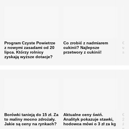
Program Czyste Powietrze
Co zrobić z nadmiarem
Cen
z nowymi zasadami od 20
cukinii? Najlepsze
w h
lipca. Którzy rolnicy
przetwory z cukinii!
się
zyskają wyższe dotacje?
Borówki tanieją do 15 zł. Za
Aktualne ceny świń.
Cen
to maliny mocno zdrożały.
Analityk pokazuje stawki,
202
Jakie są ceny na rynkach?
hodowca mówi o 3 zł za kg
żni
nie