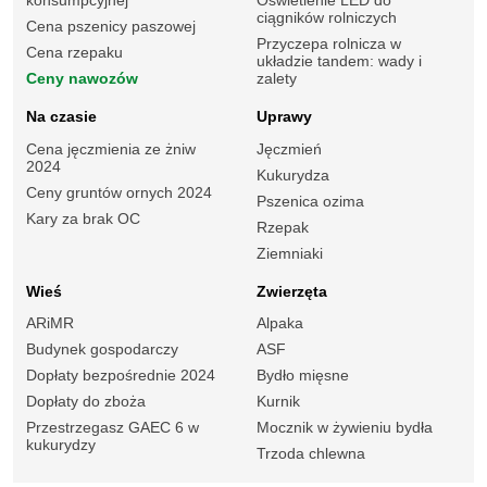
konsumpcyjnej
Oświetlenie LED do
ciągników rolniczych
Cena pszenicy paszowej
Przyczepa rolnicza w
Cena rzepaku
układzie tandem: wady i
Ceny nawozów
zalety
Na czasie
Uprawy
Cena jęczmienia ze żniw
Jęczmień
2024
Kukurydza
Ceny gruntów ornych 2024
Pszenica ozima
Kary za brak OC
Rzepak
Ziemniaki
Wieś
Zwierzęta
ARiMR
Alpaka
Budynek gospodarczy
ASF
Dopłaty bezpośrednie 2024
Bydło mięsne
Dopłaty do zboża
Kurnik
Przestrzegasz GAEC 6 w
Mocznik w żywieniu bydła
kukurydzy
Trzoda chlewna