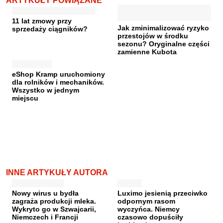
ARTYKUŁY POWIĄZANE
11 lat zmowy przy
Jak zminimalizować ryzyko
sprzedaży ciągników?
przestojów w środku
sezonu? Oryginalne części
zamienne Kubota
eShop Kramp uruchomiony
dla rolników i mechaników.
Wszystko w jednym
miejscu
INNE ARTYKUŁY AUTORA
Nowy wirus u bydła
Luximo jesienią przeciwko
zagraża produkcji mleka.
odpornym rasom
Wykryto go w Szwajcarii,
wyczyńca. Niemcy
Niemczech i Francji
czasowo dopuściły