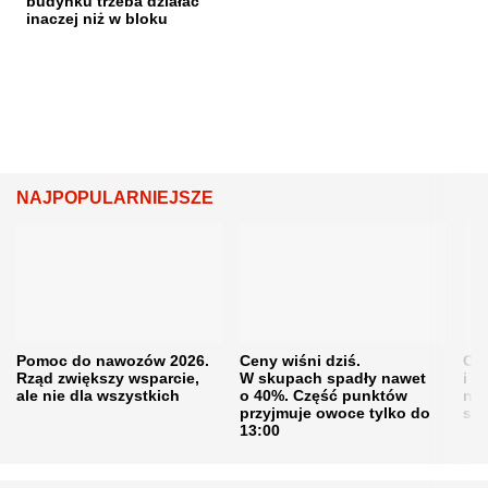
budynku trzeba działać
inaczej niż w bloku
NAJPOPULARNIEJSZE
Pomoc do nawozów 2026.
Ceny wiśni dziś.
Cen
Rząd zwiększy wsparcie,
W skupach spadły nawet
i s
ale nie dla wszystkich
o 40%. Część punktów
naw
przyjmuje owoce tylko do
sku
13:00