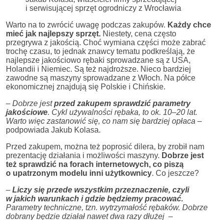
i serwisującej sprzęt ogrodniczy z Wrocławia
Warto na to zwrócić uwagę podczas zakupów.
Każdy chce
mieć jak najlepszy sprzęt.
Niestety, cena często
przegrywa z jakością. Choć wymiana części może zabrać
trochę czasu, to jednak znawcy tematu podkreślają, że
najlepsze jakościowo rębaki sprowadzane są z USA,
Holandii i Niemiec. Są też najdroższe. Nieco bardziej
zawodne są maszyny sprowadzane z Włoch. Na półce
ekonomicznej znajdują się Polskie i Chińskie.
–
Dobrze jest
przed zakupem sprawdzić parametry
jakościowe
. Cykl używalności rębaka, to ok. 10–20 lat.
Warto więc zastanowić się, co nam się bardziej opłaca –
podpowiada Jakub Kolasa.
Przed zakupem, można też poprosić dilera, by zrobił nam
prezentację działania i możliwości maszyny.
Dobrze jest
też sprawdzić na forach internetowych, co piszą
o upatrzonym modelu inni użytkownicy
. Co jeszcze?
–
Liczy się przede wszystkim przeznaczenie, czyli
w jakich warunkach i gdzie będziemy pracować.
Parametry techniczne, tzn. wytrzymałość rębaków. Dobrze
dobrany będzie działał nawet dwa razy dłużej
–