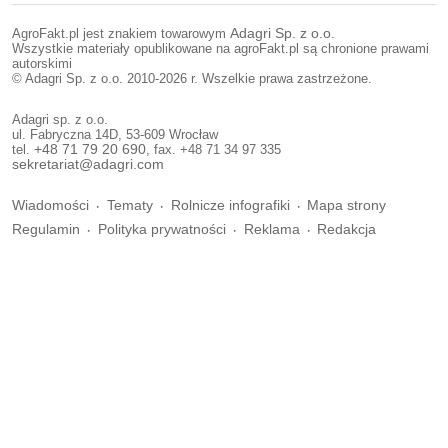
AgroFakt.pl jest znakiem towarowym
Adagri Sp. z o.o.
Wszystkie materiały opublikowane na agroFakt.pl są chronione prawami
autorskimi
© Adagri Sp. z o.o. 2010-2026 r. Wszelkie prawa zastrzeżone.
Adagri sp. z o.o.
ul. Fabryczna 14D, 53-609 Wrocław
tel.
+48 71 79 20 690
, fax. +48 71 34 97 335
sekretariat@adagri.com
Wiadomości
Tematy
Rolnicze infografiki
Mapa strony
Regulamin
Polityka prywatności
Reklama
Redakcja