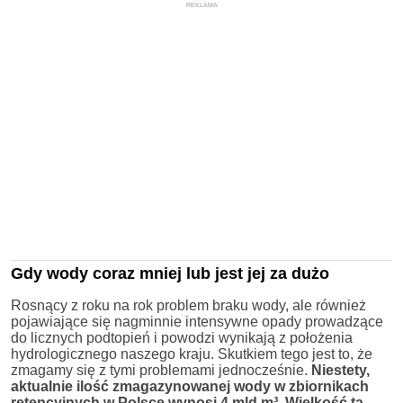
REKLAMA
Gdy wody coraz mniej lub jest jej za dużo
Rosnący z roku na rok problem braku wody, ale również
pojawiające się nagminnie intensywne opady prowadzące
do licznych podtopień i powodzi wynikają z położenia
hydrologicznego naszego kraju. Skutkiem tego jest to, że
zmagamy się z tymi problemami jednocześnie.
Niestety,
aktualnie ilość zmagazynowanej wody w zbiornikach
retencyjnych w Polsce wynosi 4 mld m³. Wielkość ta