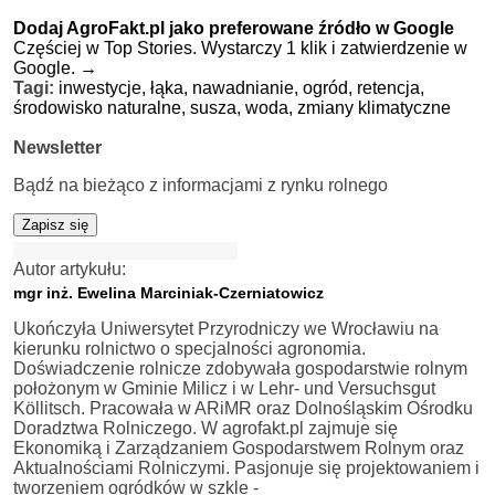
Dodaj AgroFakt.pl jako preferowane źródło w Google
Częściej w Top Stories. Wystarczy 1 klik i zatwierdzenie w
Google.
→
Tagi:
inwestycje,
łąka,
nawadnianie,
ogród,
retencja,
środowisko naturalne,
susza,
woda,
zmiany klimatyczne
Newsletter
Bądź na bieżąco z informacjami z rynku rolnego
Zapisz się
Autor artykułu:
mgr inż. Ewelina Marciniak-Czerniatowicz
Ukończyła Uniwersytet Przyrodniczy we Wrocławiu na
kierunku rolnictwo o specjalności agronomia.
Doświadczenie rolnicze zdobywała gospodarstwie rolnym
położonym w Gminie Milicz i w Lehr- und Versuchsgut
Köllitsch. Pracowała w ARiMR oraz Dolnośląskim Ośrodku
Doradztwa Rolniczego. W agrofakt.pl zajmuje się
Ekonomiką i Zarządzaniem Gospodarstwem Rolnym oraz
Aktualnościami Rolniczymi. Pasjonuje się projektowaniem i
tworzeniem ogródków w szkle -