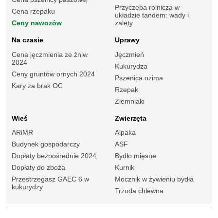
Przyczepa rolnicza w
Cena rzepaku
układzie tandem: wady i
Ceny nawozów
zalety
Na czasie
Uprawy
Cena jęczmienia ze żniw
Jęczmień
2024
Kukurydza
Ceny gruntów ornych 2024
Pszenica ozima
Kary za brak OC
Rzepak
Ziemniaki
Wieś
Zwierzęta
ARiMR
Alpaka
Budynek gospodarczy
ASF
Dopłaty bezpośrednie 2024
Bydło mięsne
Dopłaty do zboża
Kurnik
Przestrzegasz GAEC 6 w
Mocznik w żywieniu bydła
kukurydzy
Trzoda chlewna