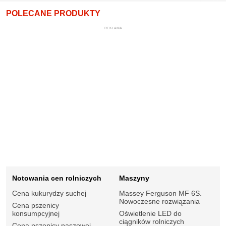
POLECANE PRODUKTY
REKLAMA
Notowania cen rolniczych
Maszyny
Cena kukurydzy suchej
Massey Ferguson MF 6S.
Nowoczesne rozwiązania
Cena pszenicy
konsumpcyjnej
Oświetlenie LED do
ciągników rolniczych
Cena pszenicy paszowej