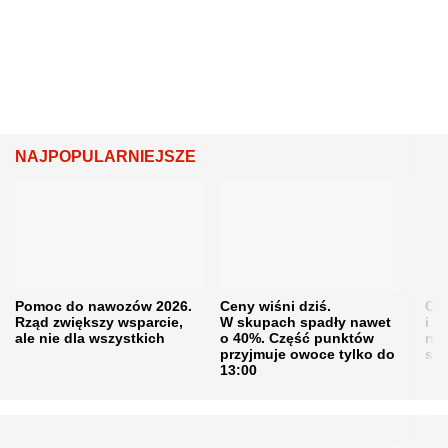
NAJPOPULARNIEJSZE
Pomoc do nawozów 2026.
Ceny wiśni dziś.
Cen
Rząd zwiększy wsparcie,
W skupach spadły nawet
i s
ale nie dla wszystkich
o 40%. Część punktów
naw
przyjmuje owoce tylko do
sku
13:00