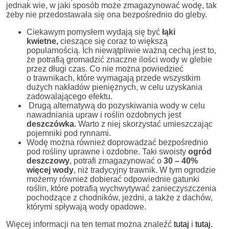
jednak wie, w jaki sposób może zmagazynować wodę, tak
żeby nie przedostawała się ona bezpośrednio do gleby.
Ciekawym pomysłem wydają się być
łąki
kwietne,
cieszące się coraz to większą
popularnością. Ich niewątpliwie ważną cechą jest to,
że potrafią gromadzić znaczne ilości wody w glebie
przez długi czas. Co nie można powiedzieć
o trawnikach, które wymagają przede wszystkim
dużych nakładów pieniężnych, w celu uzyskania
zadowalającego efektu.
Drugą alternatywą do pozyskiwania wody w celu
nawadniania upraw i roślin ozdobnych jest
deszczówka.
Warto z niej skorzystać umieszczając
pojemniki pod rynnami.
Wodę można również doprowadzać bezpośrednio
pod rośliny uprawne i ozdobne. Taki swoisty
ogród
deszczowy
, potrafi zmagazynować o
30 – 40%
więcej wody
, niż tradycyjny trawnik. W tym ogrodzie
możemy również dobierać odpowiednie gatunki
roślin, które potrafią wychwytywać zanieczyszczenia
pochodzące z chodników, jezdni, a także z dachów,
którymi spływają wody opadowe.
Więcej informacji na ten temat można znaleźć
tutaj
i
tutaj.