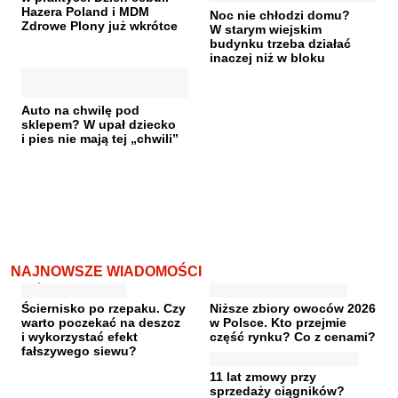
Hazera Poland i MDM
Noc nie chłodzi domu?
Zdrowe Plony już wkrótce
W starym wiejskim
budynku trzeba działać
inaczej niż w bloku
Auto na chwilę pod
sklepem? W upał dziecko
i pies nie mają tej „chwili”
NAJNOWSZE WIADOMOŚCI
Ściernisko po rzepaku. Czy
Niższe zbiory owoców 2026
warto poczekać na deszcz
w Polsce. Kto przejmie
i wykorzystać efekt
część rynku? Co z cenami?
fałszywego siewu?
11 lat zmowy przy
sprzedaży ciągników?