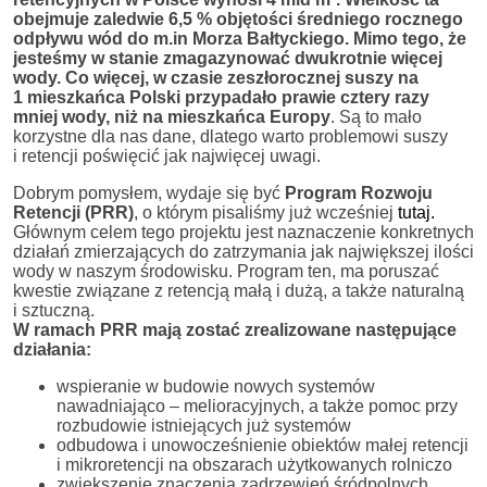
obejmuje zaledwie 6,5 % objętości średniego rocznego
odpływu wód do m.in Morza Bałtyckiego. Mimo tego, że
jesteśmy w stanie zmagazynować dwukrotnie więcej
wody. Co więcej, w czasie zeszłorocznej suszy na
1 mieszkańca Polski przypadało prawie cztery razy
mniej wody, niż na mieszkańca Europy
. Są to mało
korzystne dla nas dane, dlatego warto problemowi suszy
i retencji poświęcić jak najwięcej uwagi.
Dobrym pomysłem, wydaje się być
Program Rozwoju
Retencji (PRR)
, o którym pisaliśmy już wcześniej
tutaj.
Głównym celem tego projektu jest naznaczenie konkretnych
działań zmierzających do zatrzymania jak największej ilości
wody w naszym środowisku. Program ten, ma poruszać
kwestie związane z retencją małą i dużą, a także naturalną
i sztuczną.
W ramach PRR mają zostać zrealizowane następujące
działania:
wspieranie w budowie nowych systemów
nawadniająco – melioracyjnych, a także pomoc przy
rozbudowie istniejących już systemów
odbudowa i unowocześnienie obiektów małej retencji
i mikroretencji na obszarach użytkowanych rolniczo
zwiększenie znaczenia zadrzewień śródpolnych,