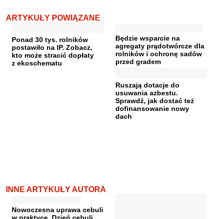
ARTYKUŁY POWIĄZANE
Będzie wsparcie na
Ponad 30 tys. rolników
agregaty prądotwórcze dla
postawiło na IP. Zobacz,
rolników i ochronę sadów
kto może stracić dopłaty
przed gradem
z ekoschematu
Ruszają dotacje do
usuwania azbestu.
Sprawdź, jak dostać też
dofinansowanie nowy
dach
INNE ARTYKUŁY AUTORA
Nowoczesna uprawa cebuli
w praktyce. Dzień cebuli