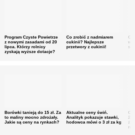
Program Czyste Powietrze
Co zrobić z nadmiarem
Cen
z nowymi zasadami od 20
cukinii? Najlepsze
w h
lipca. Którzy rolnicy
przetwory z cukinii!
się
zyskają wyższe dotacje?
Borówki tanieją do 15 zł. Za
Aktualne ceny świń.
Cen
to maliny mocno zdrożały.
Analityk pokazuje stawki,
202
Jakie są ceny na rynkach?
hodowca mówi o 3 zł za kg
żni
nie