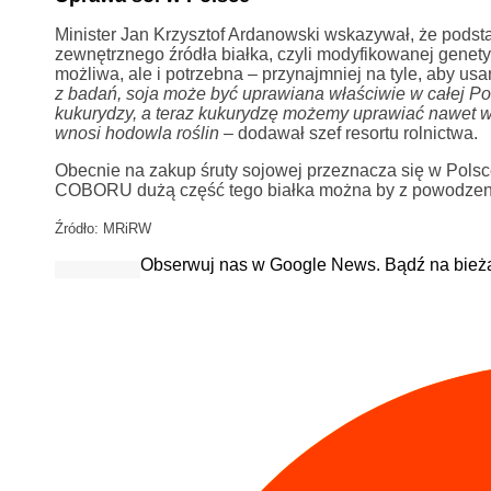
Minister Jan Krzysztof Ardanowski wskazywał, że podst
zewnętrznego źródła białka, czyli modyfikowanej genety
możliwa, ale i potrzebna – przynajmniej na tyle, aby us
z badań, soja może być uprawiana właściwie w całej Pol
kukurydzy, a teraz kukurydzę możemy uprawiać nawet w
wnosi hodowla roślin
– dodawał szef resortu rolnictwa.
Obecnie na zakup śruty sojowej przeznacza się w Polsce
COBORU dużą część tego białka można by z powodzeni
Źródło: MRiRW
Obserwuj nas w Google News. Bądź na bież