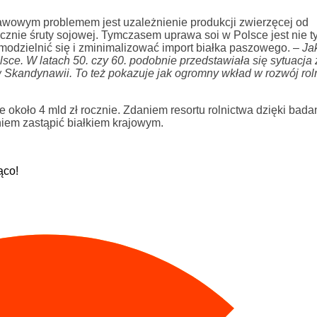
awowym problemem jest uzależnienie produkcji zwierzęcej od
cznie śruty sojowej. Tymczasem uprawa soi w Polsce jest nie t
amodzielnić się i zminimalizować import białka paszowego. –
Ja
sce. W latach 50. czy 60. podobnie przedstawiała się sytuacja
 Skandynawii. To też pokazuje jak ogromny wkład w rozwój rol
 około 4 mld zł rocznie. Zdaniem resortu rolnictwa dzięki bad
em zastąpić białkiem krajowym.
ąco!