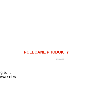
POLECANE PRODUKTY
REKLAMA
gle.
→
awa soi w