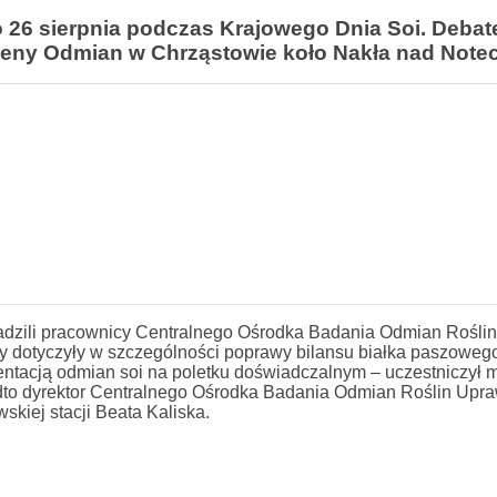
 26 sierpnia podczas Krajowego Dnia Soi. Debat
eny Odmian w Chrząstowie koło Nakła nad Notec
wadzili pracownicy Centralnego Ośrodka Badania Odmian Roślin
dotyczyły w szczególności poprawy bilansu białka paszowego
acją odmian soi na poletku doświadczalnym – uczestniczył m.
nadto dyrektor Centralnego Ośrodka Badania Odmian Roślin Upr
kiej stacji Beata Kaliska.