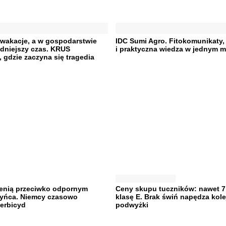
 wakacje, a w gospodarstwie
IDC Sumi Agro. Fitokomunikaty,
udniejszy czas. KRUS
i praktyczna wiedza w jednym m
 gdzie zaczyna się tragedia
ienią przeciwko odpornym
Ceny skupu tuczników: nawet 7,
yńca. Niemcy czasowo
klasę E. Brak świń napędza kole
erbicyd
podwyżki