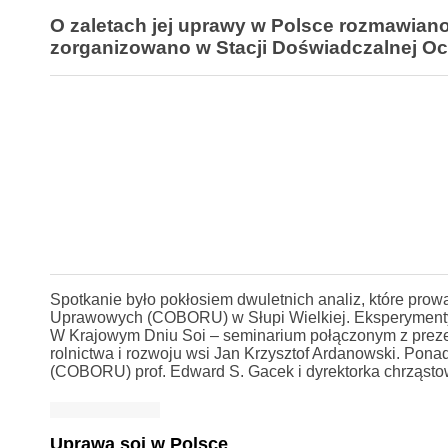
O zaletach jej uprawy w Polsce rozmawiano
zorganizowano w Stacji Doświadczalnej Oc
Spotkanie było pokłosiem dwuletnich analiz, które pro
Uprawowych (COBORU) w Słupi Wielkiej. Eksperymenty 
W Krajowym Dniu Soi – seminarium połączonym z prezent
rolnictwa i rozwoju wsi Jan Krzysztof Ardanowski. Po
(COBORU) prof. Edward S. Gacek i dyrektorka chrząstows
Uprawa soi w Polsce