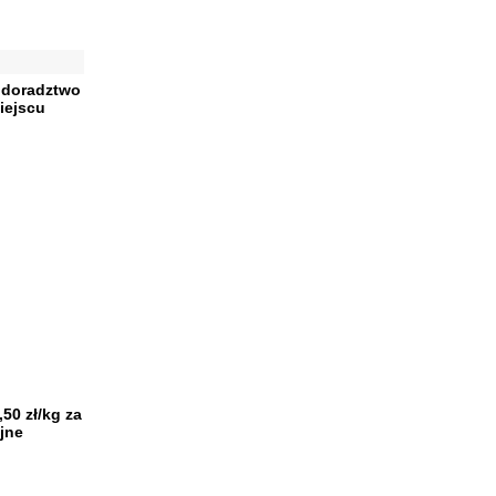
 doradztwo
iejscu
50 zł/kg za
jne