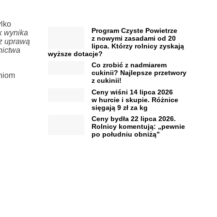
ylko
Program Czyste Powietrze
k wynika
z nowymi zasadami od 20
 z uprawą
lipca. Którzy rolnicy zyskają
nictwa
wyższe dotacje?
Co zrobić z nadmiarem
cukinii? Najlepsze przetwory
aniom
z cukinii!
Ceny wiśni 14 lipca 2026
w hurcie i skupie. Różnice
sięgają 9 zł za kg
Ceny bydła 22 lipca 2026.
Rolnicy komentują: „pewnie
po południu obniżą”