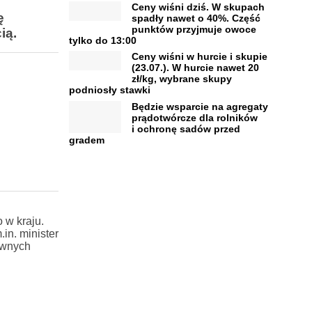
Ceny wiśni dziś. W skupach
ę
spadły nawet o 40%. Część
punktów przyjmuje owoce
ią.
tylko do 13:00
Ceny wiśni w hurcie i skupie
(23.07.). W hurcie nawet 20
zł/kg, wybrane skupy
podniosły stawki
Będzie wsparcie na agregaty
prądotwórcze dla rolników
i ochronę sadów przed
gradem
 w kraju.
in. minister
awnych