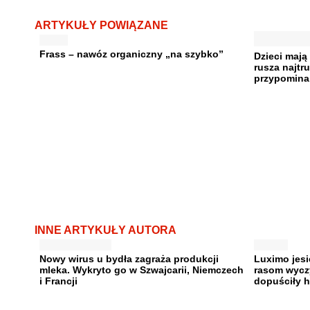
ARTYKUŁY POWIĄZANE
Frass – nawóz organiczny „na szybko”
Dzieci mają
rusza najtr
przypomina,
INNE ARTYKUŁY AUTORA
Nowy wirus u bydła zagraża produkcji
Luximo jes
mleka. Wykryto go w Szwajcarii, Niemczech
rasom wycz
i Francji
dopuściły h