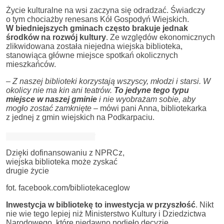
Życie kulturalne na wsi zaczyna się odradzać. Świadczy
o tym chociażby renesans Kół Gospodyń Wiejskich.
W biedniejszych gminach często brakuje jednak
środków na rozwój kultury
. Ze względów ekonomicznych
zlikwidowana została niejedna wiejska biblioteka,
stanowiąca główne miejsce spotkań okolicznych
mieszkańców.
–
Z naszej biblioteki korzystają wszyscy, młodzi i starsi. W
okolicy nie ma kin ani teatrów.
To jedyne tego typu
miejsce w naszej gminie
i nie wyobrażam sobie, aby
mogło zostać zamknięte
– mówi pani Anna, bibliotekarka
z jednej z gmin wiejskich na Podkarpaciu.
Dzięki dofinansowaniu z NPRCz,
wiejska biblioteka może zyskać
drugie życie
fot. facebook.com/bibliotekaceglow
Inwestycja w bibliotekę to inwestycja w przyszłość
. Nikt
nie wie tego lepiej niż Ministerstwo Kultury i Dziedzictwa
Narodowego, które niedawno podjęło decyzję