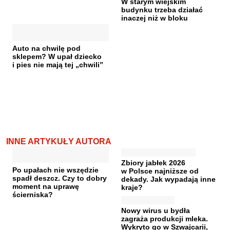
W starym wiejskim
budynku trzeba działać
inaczej niż w bloku
Auto na chwilę pod
sklepem? W upał dziecko
i pies nie mają tej „chwili”
INNE ARTYKUŁY AUTORA
Zbiory jabłek 2026
Po upałach nie wszędzie
w Polsce najniższe od
spadł deszcz. Czy to dobry
dekady. Jak wypadają inne
moment na uprawę
kraje?
ścierniska?
Nowy wirus u bydła
zagraża produkcji mleka.
Wykryto go w Szwajcarii,