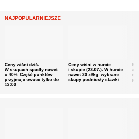
NAJPOPULARNIEJSZE
Ceny wiśni dziś.
Ceny wiśni w hurcie
Będ
W skupach spadły nawet
i skupie (23.07.). W hurcie
agr
o 40%. Część punktów
nawet 20 zł/kg, wybrane
rol
przyjmuje owoce tylko do
skupy podniosły stawki
pr
13:00