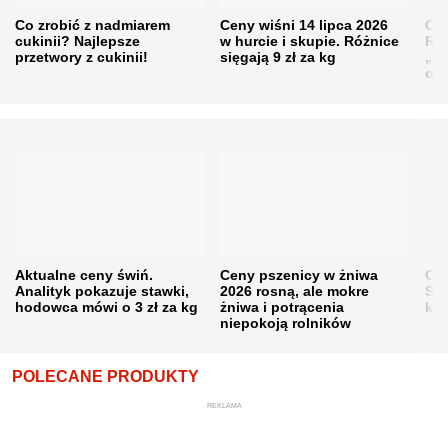
Co zrobić z nadmiarem
Ceny wiśni 14 lipca 2026
Cen
cukinii? Najlepsze
w hurcie i skupie. Różnice
Rol
przetwory z cukinii!
sięgają 9 zł za kg
„pe
obn
Aktualne ceny świń.
Ceny pszenicy w żniwa
Ce
Analityk pokazuje stawki,
2026 rosną, ale mokre
Sku
hodowca mówi o 3 zł za kg
żniwa i potrącenia
kon
niepokoją rolników
POLECANE PRODUKTY
REKLAMA