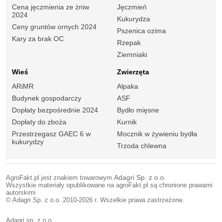
Cena jęczmienia ze żniw
Jęczmień
2024
Kukurydza
Ceny gruntów ornych 2024
Pszenica ozima
Kary za brak OC
Rzepak
Ziemniaki
Wieś
Zwierzęta
ARiMR
Alpaka
Budynek gospodarczy
ASF
Dopłaty bezpośrednie 2024
Bydło mięsne
Dopłaty do zboża
Kurnik
Przestrzegasz GAEC 6 w
Mocznik w żywieniu bydła
kukurydzy
Trzoda chlewna
AgroFakt.pl jest znakiem towarowym
Adagri Sp. z o.o.
Wszystkie materiały opublikowane na agroFakt.pl są chronione prawami
autorskimi
© Adagri Sp. z o.o. 2010-2026 r. Wszelkie prawa zastrzeżone.
Adagri sp. z o.o.