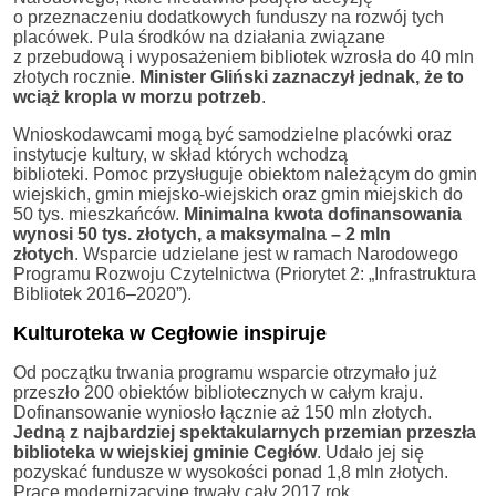
o przeznaczeniu dodatkowych funduszy na rozwój tych
placówek. Pula środków na działania związane
z przebudową i wyposażeniem bibliotek wzrosła do 40 mln
złotych rocznie.
Minister Gliński zaznaczył jednak, że to
wciąż kropla w morzu potrzeb
.
Wnioskodawcami mogą być samodzielne placówki oraz
instytucje kultury, w skład których wchodzą
biblioteki. Pomoc przysługuje obiektom należącym do gmin
wiejskich, gmin miejsko-wiejskich oraz gmin miejskich do
50 tys. mieszkańców.
Minimalna kwota dofinansowania
wynosi 50 tys. złotych, a maksymalna – 2 mln
złotych
. Wsparcie udzielane jest w ramach Narodowego
Programu Rozwoju Czytelnictwa (Priorytet 2: „Infrastruktura
Bibliotek 2016–2020”).
Kulturoteka w Cegłowie inspiruje
Od początku trwania programu wsparcie otrzymało już
przeszło 200 obiektów bibliotecznych w całym kraju.
Dofinansowanie wyniosło łącznie aż 150 mln złotych.
Jedną z najbardziej spektakularnych przemian przeszła
biblioteka w wiejskiej gminie Cegłów
. Udało jej się
pozyskać fundusze w wysokości ponad 1,8 mln złotych.
Prace modernizacyjne trwały cały 2017 rok.