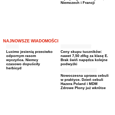
Niemczech i Francji
NAJNOWSZE WIADOMOŚCI
Luximo jesienią przeciwko
Ceny skupu tuczników:
odpornym rasom
nawet 7,50 zł/kg za klasę E.
wyczyńca. Niemcy
Brak świń napędza kolejne
czasowo dopuściły
podwyżki
herbicyd
Nowoczesna uprawa cebuli
w praktyce. Dzień cebuli
Hazera Poland i MDM
Zdrowe Plony już wkrótce