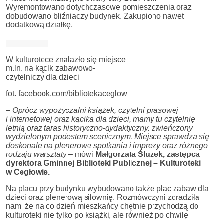
Wyremontowano dotychczasowe pomieszczenia oraz
dobudowano bliźniaczy budynek. Zakupiono nawet
dodatkową działkę.
W kulturotece znalazło się miejsce
m.in. na kącik zabawowo-
czytelniczy dla dzieci
fot. facebook.com/bibliotekaceglow
–
Oprócz wypożyczalni książek, czytelni prasowej
i internetowej oraz kącika dla dzieci, m
amy tu czytelnię
letnią oraz taras historyczno-dydaktyczny, zwieńczony
wydzielonym podestem scenicznym. Miejsce sprawdza się
doskonale na plenerowe spotkania i imprezy oraz różnego
rodzaju warsztaty
– mówi
Małgorzata Śluzek, zastępca
dyrektora Gminnej Biblioteki Publicznej – Kulturoteki
w Cegłowie.
Na placu przy budynku wybudowano także plac zabaw dla
dzieci oraz plenerową siłownię. Rozmówczyni zdradziła
nam, że na co dzień mieszkańcy chętnie przychodzą do
kulturoteki nie tylko po książki, ale również po chwilę