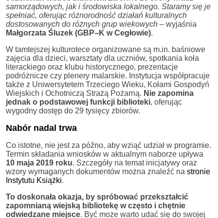
samorządowych, jak i środowiska lokalnego. Staramy się je
spełniać, oferując różnorodność działań kulturalnych
dostosowanych do różnych grup wiekowych
– wyjaśnia
Małgorzata Śluzek (GBP–K w Cegłowie)
.
W tamtejszej kulturotece organizowane są m.in. baśniowe
zajęcia dla dzieci, warsztaty dla uczniów, spotkania koła
literackiego oraz klubu historycznego, prezentacje
podróżnicze czy plenery malarskie. Instytucja współpracuje
także z Uniwersytetem Trzeciego Wieku, Kołami Gospodyń
Wiejskich i Ochotniczą Strażą Pożarną.
Nie zapomina
jednak o podstawowej funkcji biblioteki
, oferując
wygodny dostęp do 29 tysięcy zbiorów.
Nabór nadal trwa
Co istotne, nie jest za późno, aby wziąć udział w programie.
Termin składania wniosków w aktualnym naborze upływa
10 maja 2019 roku
. Szczegóły na temat inicjatywy oraz
wzory wymaganych dokumentów można znaleźć na
stronie
Instytutu Książki
.
To doskonała okazja, by spróbować przekształcić
zapomnianą wiejską bibliotekę w często i chętnie
odwiedzane miejsce
. Być może warto udać się do swojej