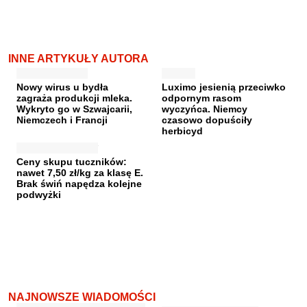
INNE ARTYKUŁY AUTORA
Nowy wirus u bydła
Luximo jesienią przeciwko
zagraża produkcji mleka.
odpornym rasom
Wykryto go w Szwajcarii,
wyczyńca. Niemcy
Niemczech i Francji
czasowo dopuściły
herbicyd
Ceny skupu tuczników:
nawet 7,50 zł/kg za klasę E.
Brak świń napędza kolejne
podwyżki
NAJNOWSZE WIADOMOŚCI