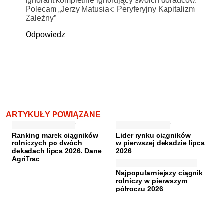
ignorant kompletnie ignorujący swoich doradców.
Polecam „Jerzy Matusiak: Peryferyjny Kapitalizm
Zależny”
Odpowiedz
ARTYKUŁY POWIĄZANE
Ranking marek ciągników
Lider rynku ciągników
rolniczych po dwóch
w pierwszej dekadzie lipca
dekadach lipca 2026. Dane
2026
AgriTrac
Najpopularniejszy ciągnik
rolniczy w pierwszym
półroczu 2026