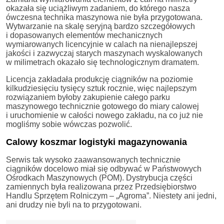
okazała się uciążliwym zadaniem, do którego nasza
ówczesna technika maszynowa nie była przygotowana.
Wytwarzanie na skalę seryjną bardzo szczegółowych
i dopasowanych elementów mechanicznych
wymiarowanych licencyjnie w calach na nienajlepszej
jakości i zazwyczaj starych maszynach wyskalowanych
w milimetrach okazało się technologicznym dramatem.
Licencja zakładała produkcję ciągników na poziomie
kilkudziesięciu tysięcy sztuk rocznie, więc najlepszym
rozwiązaniem byłoby zakupienie całego parku
maszynowego technicznie gotowego do miary calowej
i uruchomienie w całości nowego zakładu, na co już nie
mogliśmy sobie wówczas pozwolić.
Calowy koszmar logistyki magazynowania
Serwis tak wysoko zaawansowanych technicznie
ciągników docelowo miał się odbywać w Państwowych
Ośrodkach Maszynowych (POM). Dystrybucja części
zamiennych była realizowana przez Przedsiębiorstwo
Handlu Sprzętem Rolniczym – „Agroma”. Niestety ani jedni,
ani drudzy nie byli na to przygotowani.