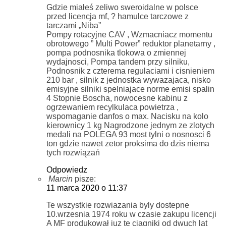
Gdzie miałeś zeliwo sweroidalne w polsce
przed licencja mf, ? hamulce tarczowe z
tarczami „Niba”
Pompy rotacyjne CAV , Wzmacniacz momentu
obrotowego ” Multi Power” reduktor planetarny ,
pompa podnosnika tlokowa o zmiennej
wydajnosci, Pompa tandem przy silniku,
Podnosnik z czterema regulaciami i cisnieniem
210 bar , silnik z jednostka wywazajaca, nisko
emisyjne silniki spelniajace norme emisi spalin
4 Stopnie Boscha, nowocesne kabinu z
ogrzewaniem recylkulaca powietrza ,
wspomaganie danfos o max. Nacisku na kolo
kierownicy 1 kg Nagrodzone jednym ze zlotych
medali na POLEGA 93 most tylni o nosnosci 6
ton gdzie nawet zetor proksima do dzis niema
tych rozwiązań
Odpowiedz
Marcin
pisze:
11 marca 2020 o 11:37
Te wszystkie rozwiazania byly dostepne
10.wrzesnia 1974 roku w czasie zakupu licencji
A MF produkował juz te ciagniki od dwuch lat