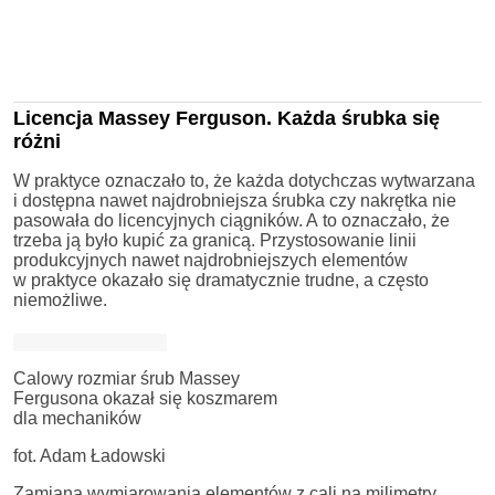
Licencja Massey Ferguson. Każda śrubka się
różni
W praktyce oznaczało to, że każda dotychczas wytwarzana
i dostępna nawet najdrobniejsza śrubka czy nakrętka nie
pasowała do licencyjnych ciągników. A to oznaczało, że
trzeba ją było kupić za granicą. Przystosowanie linii
produkcyjnych nawet najdrobniejszych elementów
w praktyce okazało się dramatycznie trudne, a często
niemożliwe.
Calowy rozmiar śrub Massey
Fergusona okazał się koszmarem
dla mechaników
fot. Adam Ładowski
Zamiana wymiarowania elementów z cali na milimetry