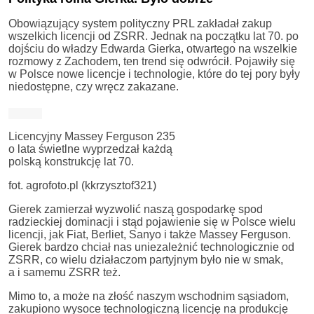
Obowiązujący system polityczny PRL zakładał zakup
wszelkich licencji od ZSRR. Jednak na początku lat 70. po
dojściu do władzy Edwarda Gierka, otwartego na wszelkie
rozmowy z Zachodem, ten trend się odwrócił. Pojawiły się
w Polsce nowe licencje i technologie, które do tej pory były
niedostępne, czy wręcz zakazane.
Licencyjny Massey Ferguson 235
o lata świetlne wyprzedzał każdą
polską konstrukcję lat 70.
fot. agrofoto.pl (kkrzysztof321)
Gierek zamierzał wyzwolić naszą gospodarkę spod
radzieckiej dominacji i stąd pojawienie się w Polsce wielu
licencji, jak Fiat, Berliet, Sanyo i także Massey Ferguson.
Gierek bardzo chciał nas uniezależnić technologicznie od
ZSRR, co wielu działaczom partyjnym było nie w smak,
a i samemu ZSRR też.
Mimo to, a może na złość naszym wschodnim sąsiadom,
zakupiono wysoce technologiczną licencję na produkcję