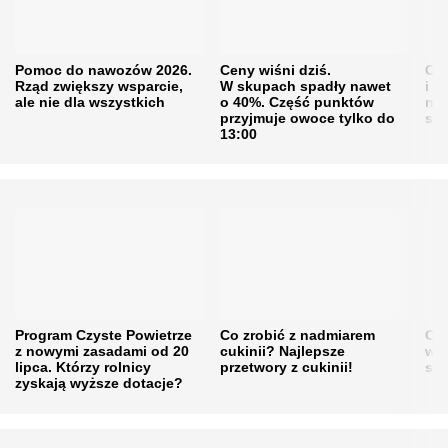
Pomoc do nawozów 2026.
Ceny wiśni dziś.
Cen
Rząd zwiększy wsparcie,
W skupach spadły nawet
i s
ale nie dla wszystkich
o 40%. Część punktów
naw
przyjmuje owoce tylko do
sku
13:00
Program Czyste Powietrze
Co zrobić z nadmiarem
Cen
z nowymi zasadami od 20
cukinii? Najlepsze
w h
lipca. Którzy rolnicy
przetwory z cukinii!
się
zyskają wyższe dotacje?