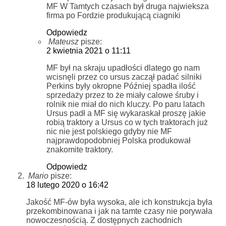
MF W Tamtych czasach był druga najwieksza
firma po Fordzie produkującą ciagniki
Odpowiedz
Mateusz
pisze:
2 kwietnia 2021 o 11:11
MF był na skraju upadłości dlatego go nam
wcisnęli przez co ursus zaczął padać silniki
Perkins były okropne Później spadła ilość
sprzedaży przez to że miały calowe śruby i
rolnik nie miał do nich kluczy. Po paru latach
Ursus padł a MF się wykaraskał proszę jakie
robią traktory a Ursus co w tych traktorach już
nic nie jest polskiego gdyby nie MF
najprawdopodobniej Polska produkował
znakomite traktory.
Odpowiedz
Mario
pisze:
18 lutego 2020 o 16:42
Jakość MF-ów była wysoka, ale ich konstrukcja była
przekombinowana i jak na tamte czasy nie porywała
nowoczesnością. Z dostępnych zachodnich