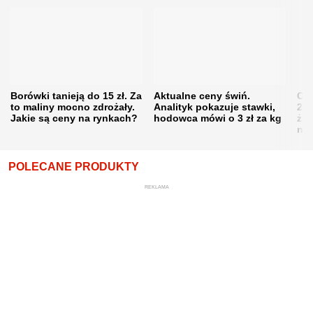
Borówki tanieją do 15 zł. Za
Aktualne ceny świń.
Cen
to maliny mocno zdrożały.
Analityk pokazuje stawki,
202
Jakie są ceny na rynkach?
hodowca mówi o 3 zł za kg
żni
nie
POLECANE PRODUKTY
REKLAMA