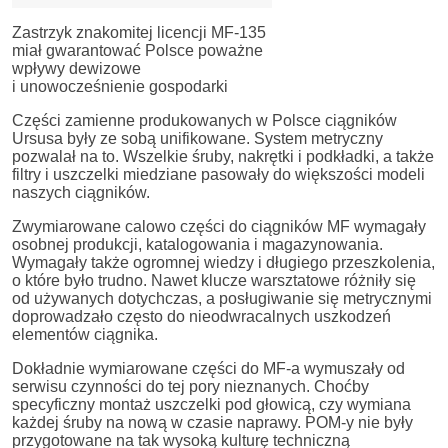
Zastrzyk znakomitej licencji MF-135
miał gwarantować Polsce poważne
wpływy dewizowe
i unowocześnienie gospodarki
Części zamienne produkowanych w Polsce ciągników
Ursusa były ze sobą unifikowane. System metryczny
pozwalał na to. Wszelkie śruby, nakrętki i podkładki, a także
filtry i uszczelki miedziane pasowały do większości modeli
naszych ciągników.
Zwymiarowane calowo części do ciągników MF wymagały
osobnej produkcji, katalogowania i magazynowania.
Wymagały także ogromnej wiedzy i długiego przeszkolenia,
o które było trudno. Nawet klucze warsztatowe różniły się
od używanych dotychczas, a posługiwanie się metrycznymi
doprowadzało często do nieodwracalnych uszkodzeń
elementów ciągnika.
Dokładnie wymiarowane części do MF-a wymuszały od
serwisu czynności do tej pory nieznanych. Choćby
specyficzny montaż uszczelki pod głowicą, czy wymiana
każdej śruby na nową w czasie naprawy. POM-y nie były
przygotowane na tak wysoką kulturę techniczną