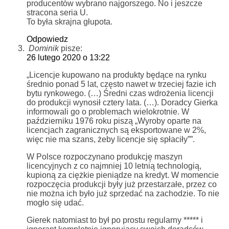
producentów wybrano najgorszego. No i jeszcze
stracona seria U.
To była skrajna głupota.
Odpowiedz
Dominik
pisze:
26 lutego 2020 o 13:22
„Licencje kupowano na produkty będące na rynku
średnio ponad 5 lat, często nawet w trzeciej fazie ich
bytu rynkowego. (…) Średni czas wdrożenia licencji
do produkcji wynosił cztery lata. (…). Doradcy Gierka
informowali go o problemach wielokrotnie. W
październiku 1976 roku piszą „Wyroby oparte na
licencjach zagranicznych są eksportowane w 2%,
więc nie ma szans, żeby licencje się spłaciły””.
W Polsce rozpoczynano produkcję maszyn
licencyjnych z co najmniej 10 letnią technologią,
kupioną za ciężkie pieniądze na kredyt. W momencie
rozpoczęcia produkcji były już przestarzałe, przez co
nie można ich było już sprzedać na zachodzie. To nie
mogło się udać.
Gierek natomiast to był po prostu regularny ***** i