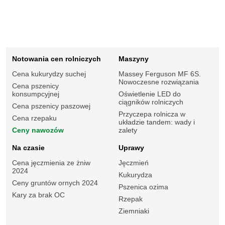
Notowania cen rolniczych
Maszyny
Cena kukurydzy suchej
Massey Ferguson MF 6S.
Nowoczesne rozwiązania
Cena pszenicy
konsumpcyjnej
Oświetlenie LED do
ciągników rolniczych
Cena pszenicy paszowej
Przyczepa rolnicza w
Cena rzepaku
układzie tandem: wady i
Ceny nawozów
zalety
Na czasie
Uprawy
Cena jęczmienia ze żniw
Jęczmień
2024
Kukurydza
Ceny gruntów ornych 2024
Pszenica ozima
Kary za brak OC
Rzepak
Ziemniaki