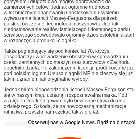
pomysłem i długofalowo mógłby doprowadzić do
zamierzonych celów. Jednak ogromne trudności
w technicznym opanowaniu i dostosowaniu systemu
wytwarzania licencji Massey-Fergusona dla potrzeb
polskiej ówczesnej technologii maszynowej. Jednak
niedostosowanie realiów istniejącego i dostępnego parku
serwisowego spowodowało ogromny dziesięcioletni falstart
w rozpoczęciu produkcji ciągnika.
Także pogłębiający się pod koniec lat 70. kryzys
gospodarczy i wprowadzenie obostrzeń w sprowadzaniu
części zamiennych do maszyn oraz surowców z Zachodu
dopełniło dzieła. Po zakończeniu licencji, produkowane już
pod polskim logiem Ursusa ciągniki MF nie cieszyły się już
takim uznaniem jak oryginalne wyroby.
Jednak mimo niepowodzenia licencji Massey Ferguson stał
się w naszym kraju uznaną i rozpoznawalną marką. Pod
względem marketingowym było bezcenne i trwa do dnia
dzisiejszego. Szkoda, że na nowoczesną mechanizację
rolnictwa przyszło nam czekać tak wiele lat.
Obserwuj nas w Google News. Bądź na bieżąco!