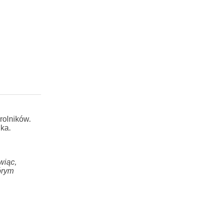
rolników.
ka.
wiąc,
órym