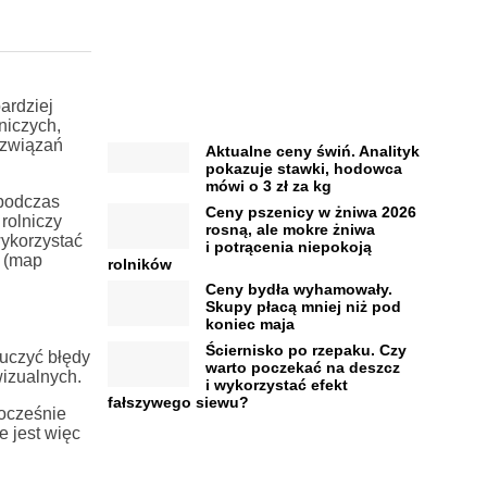
ardziej
niczych,
ozwiązań
Aktualne ceny świń. Analityk
pokazuje stawki, hodowca
mówi o 3 zł za kg
 podczas
Ceny pszenicy w żniwa 2026
rolniczy
rosną, ale mokre żniwa
ykorzystać
i potrącenia niepokoją
 (map
rolników
Ceny bydła wyhamowały.
Skupy płacą mniej niż pod
koniec maja
Ściernisko po rzepaku. Czy
uczyć błędy
warto poczekać na deszcz
wizualnych.
i wykorzystać efekt
fałszywego siewu?
nocześnie
 jest więc