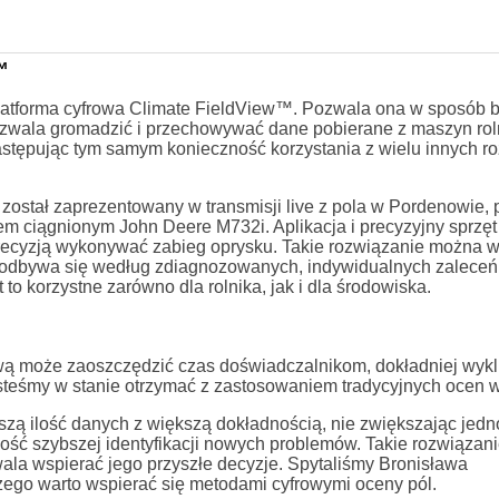
™
latforma cyfrowa Climate FieldView™. Pozwala ona w sposób b
ozwala gromadzić i przechowywać dane pobierane z maszyn rol
astępując tym samym konieczność korzystania z wielu innych r
został zaprezentowany w transmisji live z pola w Pordenowie,
 ciągnionym John Deere M732i. Aplikacja i precyzyjny sprzęt 
ecyzją wykonywać zabieg oprysku. Takie rozwiązanie można w
 odbywa się według zdiagnozowanych, indywidualnych zaleceń
 to korzystne zarówno dla rolnika, jak i dla środowiska.
ową może zaoszczędzić czas doświadczalnikom, dokładniej wykl
esteśmy w stanie otrzymać z zastosowaniem tradycyjnych ocen 
zą ilość danych z większą dokładnością, nie zwiększając jed
ść szybszej identyfikacji nowych problemów. Takie rozwiązanie
wala wspierać jego przyszłe decyzje. Spytaliśmy Bronisława
ego warto wspierać się metodami cyfrowymi oceny pól.