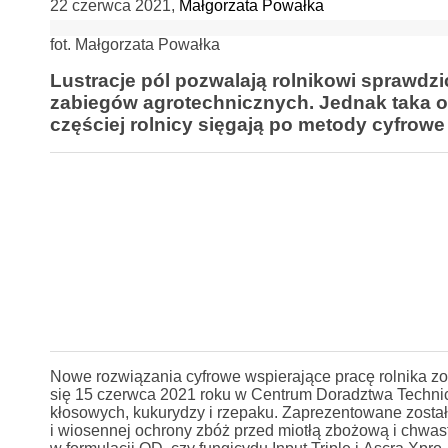
22 czerwca 2021
,
Małgorzata Powałka
fot. Małgorzata Powałka
Lustracje pól pozwalają rolnikowi sprawdz
z
abiegów agrotechnicznych. Jednak taka oc
częściej rolnicy sięgają po metody cyfrowe
Nowe rozwiązania cyfrowe wspierające pracę rolnika zo
się 15 czerwca 2021 roku w Centrum Doradztwa Techni
kłosowych, kukurydzy i rzepaku. Zaprezentowane został
i wiosennej ochrony zbóż przed miotłą zbożową i chwas