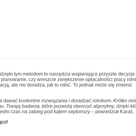
dzięki tym metodom to narzędzia wspierające przyszłe decyzje 
planowanie, czy wreszcie zwiększenie opłacalności pracy rolni
ją, ale nie doradza, jak to robić. To jednak może się zmienić
ła dawać konkretne rozwiązania i doradzać rolnikom. Krótko mó
u. Trwają badania, które pozwolą stworzyć algorytmy, dzięki kt
edni czas na zabieg pod kątem se
ptoriozy
– powiedział Karaś.
ąco!