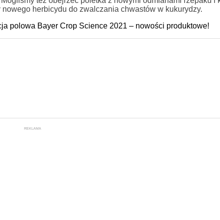
ro. Mogliśmy też obejrzeć poletka z nowymi odmianami rzepaku i
y nowego herbicydu do zwalczania chwastów w kukurydzy.
ncja polowa Bayer Crop Science 2021 – nowości produktowe!
REKLAMA