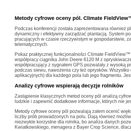
Metody cyfrowe oceny pól. Climate FieldView
Podczas konferencji została zaprezentowana również p
dynamiczny i efektywny zarządzać plantacją. System p
pracujących w czasie rzeczywistym w gospodarstwie, z
telematycznych.
Pokaz praktycznej funkcjonalności Climate FieldView™ 
współpracy ciągnika John Deere 6120 M z opryskiwaczem
współpracujący z sygnałem GPS pozwalały z wysoką pr
podczas siewu, nawożenia czy też oprysków. Wszystko
aplikacyjnych) dla każdego pola lub jego fragmentu. Jest
Analizy cyfrowe wspierają decyzje rolników
Zastąpienie klasycznych metod oceny pól analizą cyfr
ludzkie i zapewnić dodatkowe informacje, których nie j
Metody cyfrowe oceny pól pozwalają zatem ocenić więks
liczby prób prowadzonych na polu. Dają również możliwo
niezwykle korzystne dla rolnika, bo analiza danych poz
Kwiatkowskiego, menagera z Bayer Crop Science, dlacz