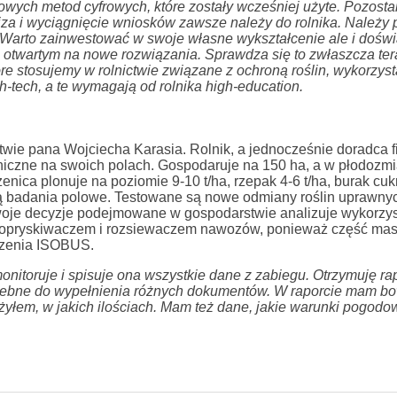
owych metod cyfrowych, które zostały wcześniej użyte. Pozost
za i wyciągnięcie wniosków zawsze należy do rolnika. Należy p
. Warto zainwestować w swoje własne wykształcenie ale i dośw
ć otwartym na nowe rozwiązania. Sprawdza się to zwłaszcza ter
re stosujemy w rolnictwie związane z ochroną roślin, wykorzys
-tech, a te wymagają od rolnika high-education.
wie pana Wojciecha Karasia. Rolnik, a jednocześnie doradca f
hniczne na swoich polach. Gospodaruje na 150 ha, a w płodozm
nica plonuje na poziomie 9-10 t/ha, rzepak 4-6 t/ha, burak cu
są badania polowe. Testowane są nowe odmiany roślin uprawnyc
woje decyzje podejmowane w gospodarstwie analizuje wykorzys
 z opryskiwaczem i rozsiewaczem nawozów, ponieważ część mas
czenia ISOBUS.
 monitoruje i spisuje ona wszystkie dane z zabiegu. Otrzymuję ra
otrzebne do wypełnienia różnych dokumentów. W raporcie mam b
użyłem, w jakich ilościach. Mam też dane, jakie warunki pogodo