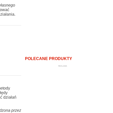
 własnego
zować
ziałania.
POLECANE PRODUKTY
REKLAMA
metody
błędy
ć działań
adzona przez