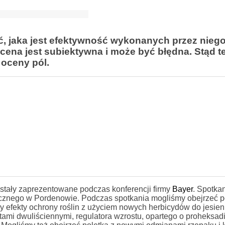
ić, jaka jest efektywność wykonanych
przez nieg
ena jest subiektywna i może być błędna. Stąd t
 oceny pól.
stały zaprezentowane podczas konferencji firmy
Bayer
. Spotka
cznego w Pordenowie. Podczas spotkania mogliśmy obejrzeć p
y efekty ochrony roślin z użyciem nowych herbicydów do jesien
tami dwuliściennymi, regulatora wzrostu, opartego o proheksa