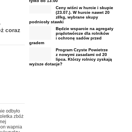
tylko do 13:00
Ceny wiśni w hurcie i skupie
(23.07.). W hurcie nawet 20
zł/kg, wybrane skupy
podniosły stawki
o
Będzie wsparcie na agregaty
eż coraz
prądotwórcze dla rolników
i ochronę sadów przed
gradem
Program Czyste Powietrze
z nowymi zasadami od 20
lipca. Którzy rolnicy zyskają
wyższe dotacje?
nie odbyło
oletka zbóż
nej
dion wapnia