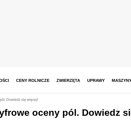
OŚCI
CENY ROLNICZE
ZWIERZĘTA
UPRAWY
MASZYN
ól. Dowiedz się więcej!
yfrowe oceny pól. Dowiedz s