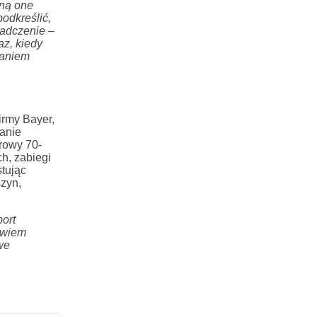
aną one
odkreślić,
iadczenie
–
az, kiedy
taniem
irmy Bayer,
ianie
krowy 70-
h, zabiegi
tując
zyn,
port
owiem
we