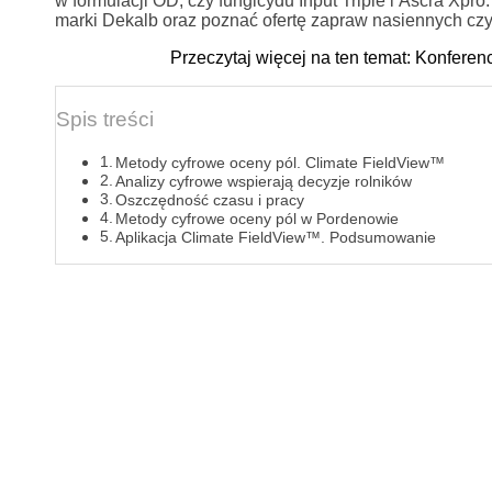
w formulacji OD, czy fungicydu Input Triple i Ascra Xp
marki Dekalb oraz poznać ofertę zapraw nasiennych cz
Przeczytaj więcej na ten temat: Konfere
Spis treści
Metody cyfrowe oceny pól. Climate FieldView™
Analizy cyfrowe wspierają decyzje rolników
Oszczędność czasu i pracy
Metody cyfrowe oceny pól w Pordenowie
Aplikacja Climate FieldView™. Podsumowanie