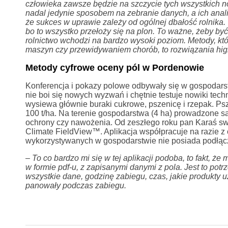
człowieka zawsze będzie na szczycie tych wszystkich n
nadal jedynie sposobem na zebranie danych, a ich anali
że sukces w uprawie zależy od ogólnej dbałość rolnika
bo to wszystko przełoży się na plon. To ważne, żeby by
rolnictwo wchodzi na bardzo wysoki poziom. Metody, któ
maszyn czy przewidywaniem chorób, to rozwiązania high
Metody cyfrowe oceny pól w Pordenowie
Konferencja i pokazy polowe odbywały się w gospodarst
nie boi się nowych wyzwań i chętnie testuje nowiki tec
wysiewa głównie buraki cukrowe, pszenicę i rzepak. Psze
100 t/ha. Na terenie gospodarstwa (4 ha) prowadzone 
ochrony czy nawożenia. Od zeszłego roku pan Karaś s
Climate FieldView™. Aplikacja współpracuje na razie
wykorzystywanych w gospodarstwie nie posiada podłą
–
To co bardzo mi się w tej aplikacji podoba, to fakt, że
w formie pdf-u, z zapisanymi danymi z pola. Jest to p
wszystkie dane, godzinę zabiegu, czas, jakie produkty 
panowały podczas zabiegu.