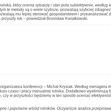
lnika, który ocenia sytuację i stan pola subiektywnie, według
tym te metody są o wiele szybsze, pozwalają szybciej zdiagno
ozwalają mu lepiej sterować gospodarstwem i przeanalizować d
 przyszły rok – powiedział Bronisław Kwiatkowski.
 organizatora konferencji – Michał Krysiak. Według menagera 
dużo czasu i pracy manualnej rolnika. Dodatkowo wyeliminują 
e, czy w przyszłości będziemy w ten sposób oceniać efektywnoś
ępne i popularne wśród rolników. Oczywiście analiza przeprow