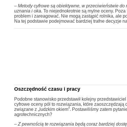
–
Metody cyfrowe są obiektywne, w przeciwieństwie do ro
uznania i oka.
To niejednokrotnie są mylne oceny. Poza 
problem i zareagować. Nie mogą zastąpić rolnika, ale p
Na tej podstawie podejmować bardziej trafne decyzje na
Oszczędność czasu i pracy
Podobne stanowisko przedstawił kolejny przedstawiciel
cyfrowe oceny pól to rozwiązania, które zaoszczędzają 
związane z „ludzkim okiem”. Postawiliśmy zatem pytani
agrotechnicznych?
–
Z pewnością te rozwiązania będą coraz bardziej dost