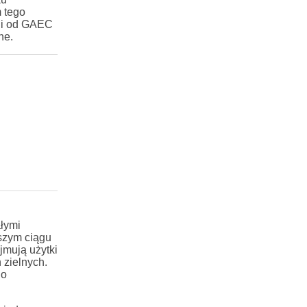
 tego
cji od GAEC
ne.
łymi
szym ciągu
jmują użytki
 zielnych.
go