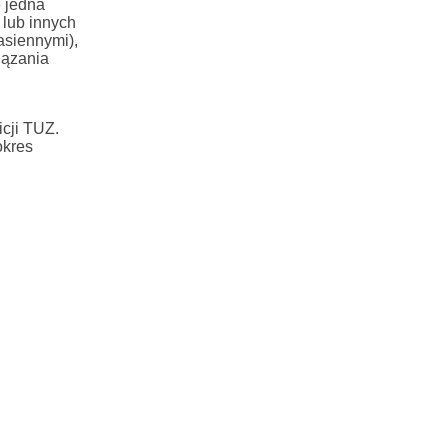
 jedna
 lub innych
asiennymi),
iązania
icji TUZ.
okres