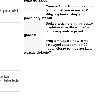
tylko do 13:00
Ceny wiśni w hurcie i skupie
 projekt
(23.07.). W hurcie nawet 20
zł/kg, wybrane skupy
podniosły stawki
Będzie wsparcie na agregaty
prądotwórcze dla rolników
i ochronę sadów przed
gradem
Program Czyste Powietrze
z nowymi zasadami od 20
lipca. Którzy rolnicy zyskają
wyższe dotacje?
j formie
. Jaka była