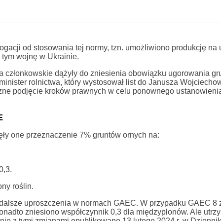
cji od stosowania tej normy, tzn. umożliwiono produkcję na 
w tym wojnę w Ukrainie.
 członkowskie dążyły do zniesienia obowiązku ugorowania gr
 minister rolnictwa, który wystosował list do Janusza Wojciecho
oczne podjęcie kroków prawnych w celu ponownego ustanowienia
E
ły one przeznaczenie 7% gruntów ornych na:
0,3.
y roślin.
a dalsze uproszczenia w normach GAEC. W przypadku GAEC 8 
onadto zniesiono współczynnik 0,3 dla międzyplonów. Ale utr
ie z tymi zmianami opublikowano 13 lutego 2024 r. w Dzienni