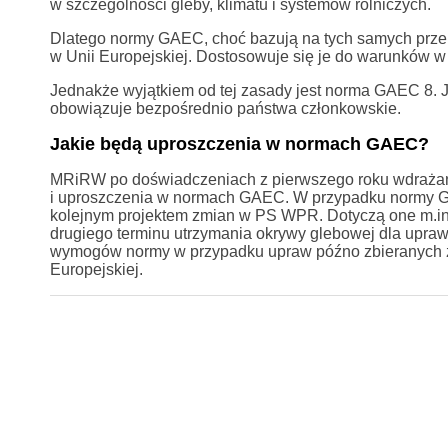
w szczególności gleby, klimatu i systemów rolniczych.
Dlatego normy GAEC, choć bazują na tych samych przep
w Unii Europejskiej. Dostosowuje się je do warunków w
Jednakże wyjątkiem od tej zasady jest norma GAEC 8. J
obowiązuje bezpośrednio państwa członkowskie.
Jakie będą uproszczenia w normach GAEC?
MRiRW po doświadczeniach z pierwszego roku wdraża
i uproszczenia w normach GAEC. W przypadku normy GAE
kolejnym projektem zmian w PS WPR. Dotyczą one m.
drugiego terminu utrzymania okrywy glebowej dla upraw
wymogów normy w przypadku upraw późno zbieranych 
Europejskiej.