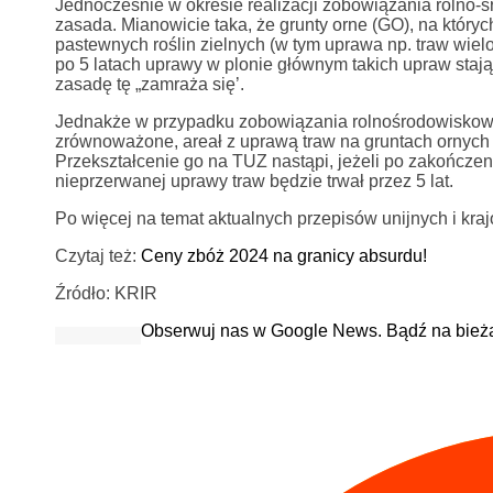
Jednocześnie w okresie realizacji zobowiązania roln
zasada. Mianowicie taka, że grunty orne (GO), na który
pastewnych roślin zielnych (w tym uprawa np. traw wiel
po 5 latach uprawy w plonie głównym takich upraw staj
zasadę tę „zamraża się’.
Jednakże w przypadku zobowiązania rolnośrodowiskow
zrównoważone, areał z uprawą traw na gruntach ornych n
Przekształcenie go na TUZ nastąpi, jeżeli po zakończe
nieprzerwanej uprawy traw będzie trwał przez 5 lat.
Po więcej na temat aktualnych przepisów unijnych i kra
Czytaj też:
Ceny zbóż 2024 na granicy absurdu!
Źródło: KRIR
Obserwuj nas w Google News. Bądź na bież