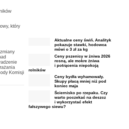
lników
owy, który
Aktualne ceny świń. Analityk
pokazuje stawki, hodowca
mówi o 3 zł za kg
 zmiany
Ceny pszenicy w żniwa 2026
nad
rosną, ale mokre żniwa
wadzenie
i potrącenia niepokoją
rażania
rolników
ody Komisji
Ceny bydła wyhamowały.
Skupy płacą mniej niż pod
koniec maja
Ściernisko po rzepaku. Czy
warto poczekać na deszcz
i wykorzystać efekt
fałszywego siewu?