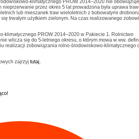
o-środowiskowo-klimatycznego PROW 2014–2020 nie obowiązuje
ch nieprzerwanie przez okres 5 lat prowadzona była uprawa traw
oletnich lub mieszanek traw wieloletnich z bobowatymi drobnon
ą się trwałym użytkiem zielonym. Na czas realizowanego zobow
o-klimatycznego PROW 2014–2020 w Pakiecie 1. Rolnictwo
ie wlicza się do 5-letniego okresu, o którym mowa w ww. defin
niu realizacji zobowiązania rolno-środowiskowo-klimatycznego 
jowych zajrzyj
tutaj
.
ąco!