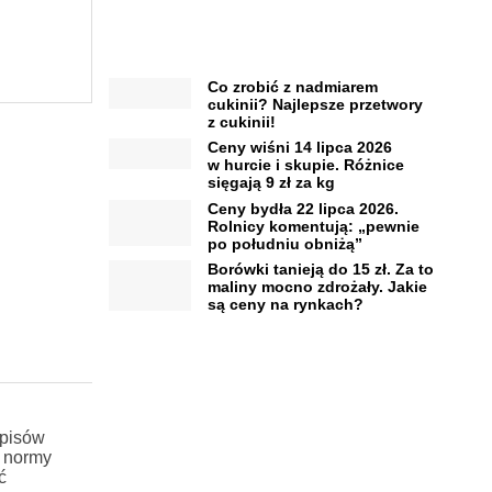
Co zrobić z nadmiarem
cukinii? Najlepsze przetwory
z cukinii!
Ceny wiśni 14 lipca 2026
w hurcie i skupie. Różnice
sięgają 9 zł za kg
Ceny bydła 22 lipca 2026.
Rolnicy komentują: „pewnie
po południu obniżą”
Borówki tanieją do 15 zł. Za to
maliny mocno zdrożały. Jakie
są ceny na rynkach?
episów
ą normy
ć