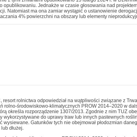
 opublikowaniu. Jednakże w czasie głosowania nad projektem
cji. Natomiast ma ona zamiar wystąpić o ustanowienie deroga
naczania 4% powierzchni na obszary lub elementy nieprodukcyj
resort rolnictwa odpowiedział na wątpliwości związane z Trwa
zań rolno-środowiskowo-klimatycznych PROW 2014–2020 w dal
którą określa rozporządzenie 1307/2013. Zgodnie z nim TUZ obe
ty wykorzystywane do uprawy traw lub innych pastewnych roślin
być wysiewane. Gatunków tych nie obejmował płodozmian dane
lub dłużej.