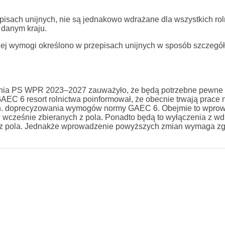
isach unijnych, nie są jednakowo wdrażane dla wszystkich ro
 danym kraju.
ej wymogi określono w przepisach unijnych w sposób szczegół
nia PS WPR 2023–2027 zauważyło, że będą potrzebne pewne
C 6 resort rolnictwa poinformował, że obecnie trwają prace 
in. doprecyzowania wymogów normy GAEC 6. Obejmie to wpro
 wcześnie zbieranych z pola. Ponadto będą to wyłączenia z wd
z pola. Jednakże wprowadzenie powyższych zmian wymaga zg