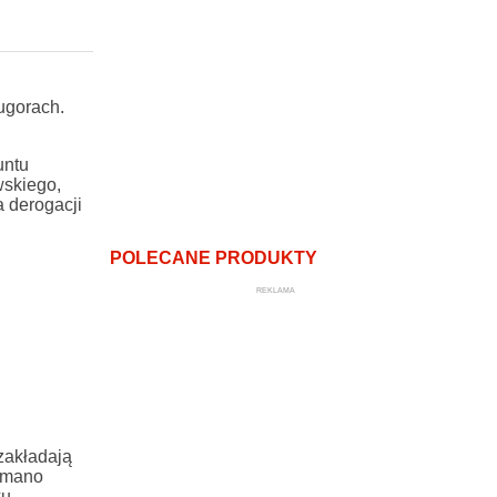
ugorach.
untu
wskiego,
 derogacji
POLECANE PRODUKTY
REKLAMA
zakładają
zymano
ku