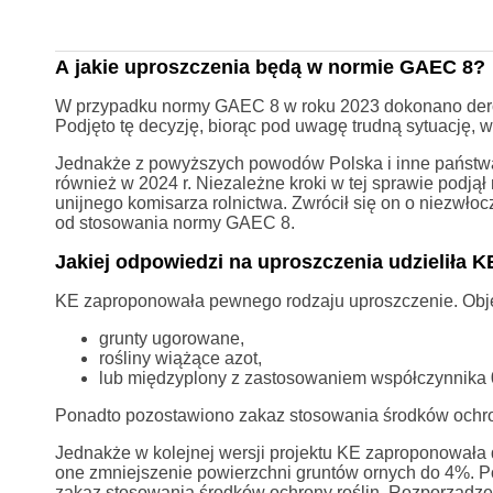
A jakie uproszczenia będą w normie GAEC 8?
W przypadku normy GAEC 8 w roku 2023 dokonano deroga
Podjęto tę decyzję, biorąc pod uwagę trudną sytuację, 
Jednakże z powyższych powodów Polska i inne państwa
również w 2024 r. Niezależne kroki w tej sprawie podjął
unijnego komisarza rolnictwa. Zwrócił się on o niezwł
od stosowania normy GAEC 8.
Jakiej odpowiedzi na uproszczenia udzieliła K
KE zaproponowała pewnego rodzaju uproszczenie. Obję
grunty ugorowane,
rośliny wiążące azot,
lub międzyplony z zastosowaniem współczynnika 
Ponadto pozostawiono zakaz stosowania środków ochron
Jednakże w kolejnej wersji projektu KE zaproponował
one zmniejszenie powierzchni gruntów ornych do 4%. P
zakaz stosowania środków ochrony roślin. Rozporządzen