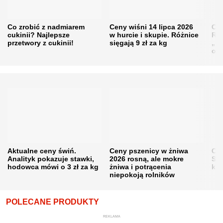
Co zrobić z nadmiarem
Ceny wiśni 14 lipca 2026
Cen
cukinii? Najlepsze
w hurcie i skupie. Różnice
Rol
przetwory z cukinii!
sięgają 9 zł za kg
„pe
obn
Aktualne ceny świń.
Ceny pszenicy w żniwa
Ce
Analityk pokazuje stawki,
2026 rosną, ale mokre
Sku
hodowca mówi o 3 zł za kg
żniwa i potrącenia
kon
niepokoją rolników
POLECANE PRODUKTY
REKLAMA