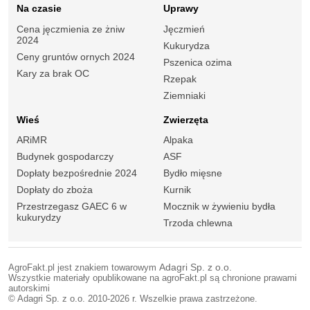
Na czasie
Uprawy
Cena jęczmienia ze żniw
Jęczmień
2024
Kukurydza
Ceny gruntów ornych 2024
Pszenica ozima
Kary za brak OC
Rzepak
Ziemniaki
Wieś
Zwierzęta
ARiMR
Alpaka
Budynek gospodarczy
ASF
Dopłaty bezpośrednie 2024
Bydło mięsne
Dopłaty do zboża
Kurnik
Przestrzegasz GAEC 6 w
Mocznik w żywieniu bydła
kukurydzy
Trzoda chlewna
AgroFakt.pl jest znakiem towarowym
Adagri Sp. z o.o.
Wszystkie materiały opublikowane na agroFakt.pl są chronione prawami
autorskimi
© Adagri Sp. z o.o. 2010-2026 r. Wszelkie prawa zastrzeżone.