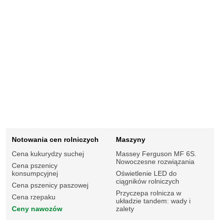
Notowania cen rolniczych
Maszyny
Cena kukurydzy suchej
Massey Ferguson MF 6S.
Nowoczesne rozwiązania
Cena pszenicy
konsumpcyjnej
Oświetlenie LED do
ciągników rolniczych
Cena pszenicy paszowej
Przyczepa rolnicza w
Cena rzepaku
układzie tandem: wady i
Ceny nawozów
zalety