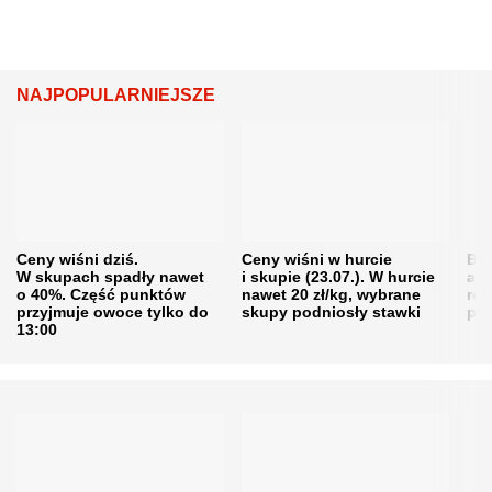
NAJPOPULARNIEJSZE
Ceny wiśni dziś.
Ceny wiśni w hurcie
Będ
W skupach spadły nawet
i skupie (23.07.). W hurcie
agr
o 40%. Część punktów
nawet 20 zł/kg, wybrane
rol
przyjmuje owoce tylko do
skupy podniosły stawki
pr
13:00