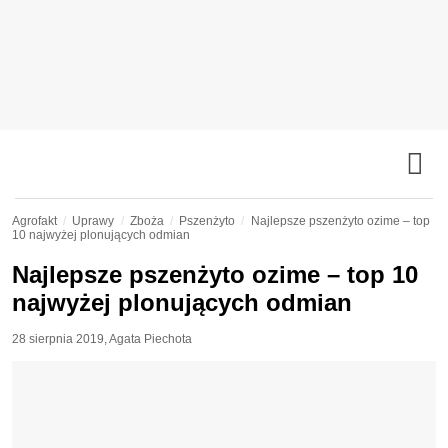
Agrofakt
Uprawy
Zboża
Pszenżyto
Najlepsze pszenżyto ozime – top
10 najwyżej plonujących odmian
Najlepsze pszenżyto ozime – top 10
najwyżej plonujących odmian
28 sierpnia 2019
,
Agata Piechota