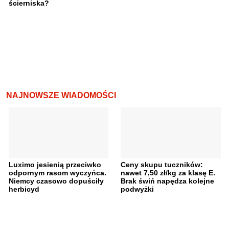
ścierniska?
NAJNOWSZE WIADOMOŚCI
Luximo jesienią przeciwko
Ceny skupu tuczników:
odpornym rasom wyczyńca.
nawet 7,50 zł/kg za klasę E.
Niemcy czasowo dopuściły
Brak świń napędza kolejne
herbicyd
podwyżki