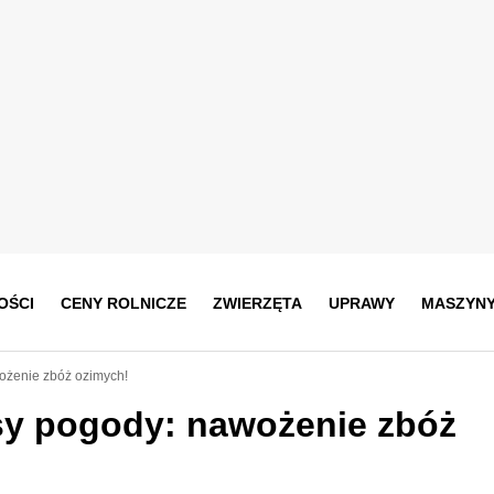
OŚCI
CENY ROLNICZE
ZWIERZĘTA
UPRAWY
MASZYN
ożenie zbóż ozimych!
sy pogody: nawożenie zbóż