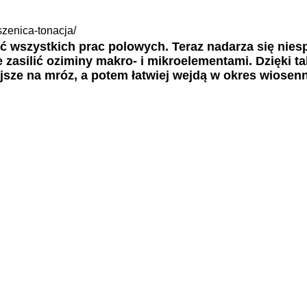
szenica-tonacja/
ać wszystkich prac polowych. Teraz nadarza się nie
e zasilić oziminy makro- i mikroelementami. Dzięki t
sze na mróz, a potem łatwiej wejdą w okres wiosenn