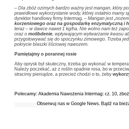
–
Dla zbóż ozimych bardzo ważny jest mangan, który poza
prawidłowe wykorzystanie wody, której ostatnio mamy sp
dyrektor handlowy firmy Intermag. –
Mangan jest „nożem”
korzeniowego oraz na gospodarkę enzymatyczną i h
teraz – w dawce nawet 1 kg/ha. Nie wolno nam też zap
oraz o
molibdenie
, wpływającym wytwarzanie kwasu abs
przygotowywać się do spoczynku zimowego. Trzeba jed
pokrycie blaszki liściowej nawozem.
Pamiętajmy o porannej rosie
Aby oprysk był skuteczny, trzeba go wykonać w tempera
Należy poczekać, aż z roślin spadnie rosa, bo w przeci
stracimy pieniądze, a przecież chodzi o to, żeby
wykorzy
Polecamy:
Akademia Nawożenia Intermag: cz. 10, zbo
Obserwuj nas w Google News. Bądź na bież