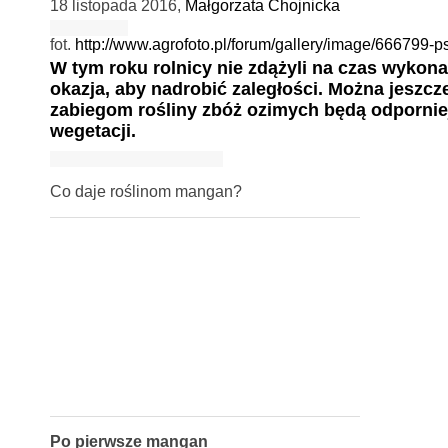
18 listopada 2016
,
Małgorzata Chojnicka
fot.
http://www.agrofoto.pl/forum/gallery/image/666799-p
W tym roku rolnicy nie zdążyli na czas wykon
okazja, aby nadrobić zaległości. Można jeszcz
zabiegom rośliny zbóż ozimych będą odporniej
wegetacji.
Co daje roślinom mangan?
Po pierwsze mangan