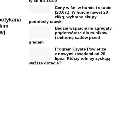
tylko do 13:00
Ceny wiśni w hurcie i skupie
(23.07.). W hurcie nawet 20
zł/kg, wybrane skupy
spotykana
podniosły stawki
akim
Będzie wsparcie na agregaty
ej
prądotwórcze dla rolników
i ochronę sadów przed
gradem
Program Czyste Powietrze
z nowymi zasadami od 20
lipca. Którzy rolnicy zyskają
wyższe dotacje?