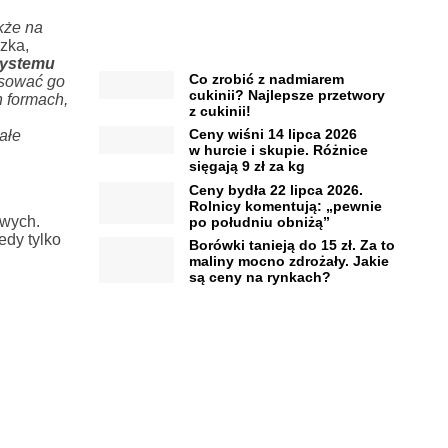
kże na
zka,
systemu
Co zrobić z nadmiarem
sować go
cukinii? Najlepsze przetwory
 formach,
z cukinii!
Ceny wiśni 14 lipca 2026
ałe
w hurcie i skupie. Różnice
sięgają 9 zł za kg
Ceny bydła 22 lipca 2026.
Rolnicy komentują: „pewnie
owych.
po południu obniżą”
edy tylko
Borówki tanieją do 15 zł. Za to
maliny mocno zdrożały. Jakie
są ceny na rynkach?