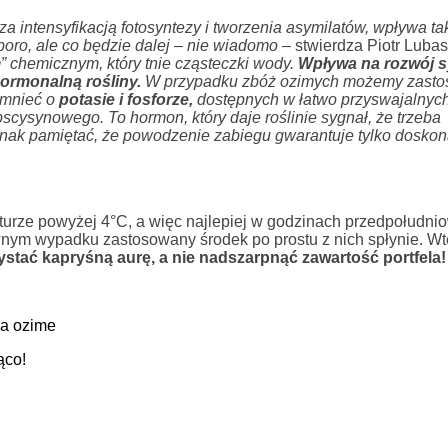
 intensyfikacją fotosyntezy i tworzenia asymilatów, wpływa ta
oro, ale co będzie dalej – nie wiadomo
– stwierdza Piotr Lubas
 chemicznym, który tnie cząsteczki wody.
Wpływa na rozwój 
ormonalną rośliny.
W przypadku zbóż ozimych możemy zasto
omnieć o
potasie i fosforze,
dostępnych w łatwo przyswajalnych
cysynowego. To hormon, który daje roślinie sygnał, że trzeba
nak pamiętać, że powodzenie zabiegu gwarantuje tylko doskon
turze powyżej 4°C, a więc najlepiej w godzinach przedpołudni
wnym wypadku zastosowany środek po prostu z nich spłynie. Wt
stać kapryśną aurę, a nie nadszarpnąć zawartość portfela!
ża ozime
ąco!