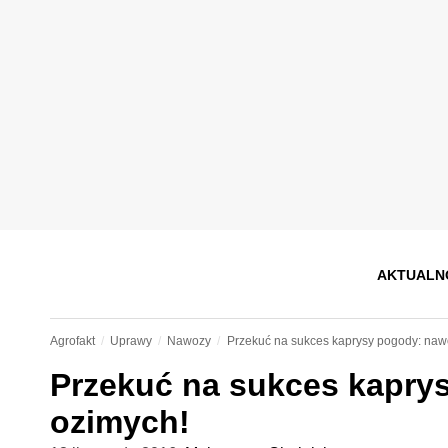
AKTUALN
Agrofakt
Uprawy
Nawozy
Przekuć na sukces kaprysy pogody: naw
Przekuć na sukces kapry
ozimych!