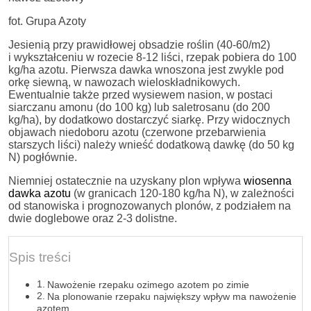
fot. Grupa Azoty
Jesienią przy prawidłowej obsadzie roślin (40-60/m2)
i wykształceniu w rozecie 8-12 liści, rzepak pobiera do 100
kg/ha azotu. Pierwsza dawka wnoszona jest zwykle pod
orkę siewną, w nawozach wieloskładnikowych.
Ewentualnie także przed wysiewem nasion, w postaci
siarczanu amonu (do 100 kg) lub saletrosanu (do 200
kg/ha), by dodatkowo dostarczyć siarkę. Przy widocznych
objawach niedoboru azotu (czerwone przebarwienia
starszych liści) należy wnieść dodatkową dawkę (do 50 kg
N) pogłównie.
Niemniej ostatecznie na uzyskany plon wpływa
wiosenna
dawka azotu
(w granicach 120-180 kg/ha N), w zależności
od stanowiska i prognozowanych plonów, z podziałem na
dwie doglebowe oraz 2-3 dolistne.
Spis treści
Nawożenie rzepaku ozimego azotem po zimie
Na plonowanie rzepaku największy wpływ ma nawożenie
azotem