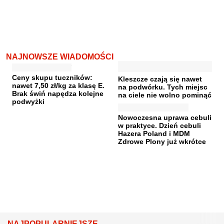
NAJNOWSZE WIADOMOŚCI
Ceny skupu tuczników:
Kleszcze czają się nawet
nawet 7,50 zł/kg za klasę E.
na podwórku. Tych miejsc
Brak świń napędza kolejne
na ciele nie wolno pominąć
podwyżki
Nowoczesna uprawa cebuli
w praktyce. Dzień cebuli
Hazera Poland i MDM
Zdrowe Plony już wkrótce
NAJPOPULARNIEJSZE