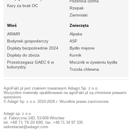
Pszenica ozima
Kary za brak OC
Rzepak
Ziemniaki
Wieś
Zwierzęta
ARiMR
Alpaka
Budynek gospodarczy
ASF
Dopłaty bezpośrednie 2024
Bydło mięsne
Dopłaty do zboża
Kurnik
Przestrzegasz GAEC 6 w
Mocznik w żywieniu bydła
kukurydzy
Trzoda chlewna
AgroFakt.pl jest znakiem towarowym
Adagri Sp. z o.o.
Wszystkie materiały opublikowane na agroFakt.pl są chronione prawami
autorskimi
© Adagri Sp. z o.o. 2010-2026 r. Wszelkie prawa zastrzeżone.
Adagri sp. z o.o.
ul. Fabryczna 14D, 53-609 Wrocław
tel.
+48 71 79 20 690
, fax. +48 71 34 97 335
sekretariat@adagri.com