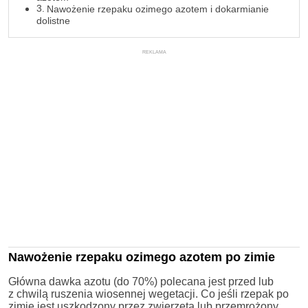
Nawożenie rzepaku ozimego azotem i dokarmianie
dolistne
REKLAMA
Nawożenie rzepaku ozimego azotem po zimie
Główna dawka azotu (do 70%) polecana jest przed lub
z chwilą ruszenia wiosennej wegetacji. Co jeśli rzepak po
zimie jest uszkodzony przez zwierzęta lub przemrożony,