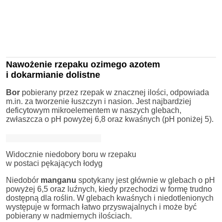
Nawożenie rzepaku ozimego azotem
i dokarmianie dolistne
Bor
pobierany przez rzepak w znacznej ilości, odpowiada
m.in. za tworzenie łuszczyn i nasion. Jest najbardziej
deficytowym mikroelementem w naszych glebach,
zwłaszcza o pH powyżej 6,8 oraz kwaśnych (pH poniżej 5).
Widocznie niedobory boru w rzepaku
w postaci pękających łodyg
Niedobór
manganu
spotykany jest głównie w glebach o pH
powyżej 6,5 oraz luźnych, kiedy przechodzi w formę trudno
dostępną dla roślin. W glebach kwaśnych i niedotlenionych
występuje w formach łatwo przyswajalnych i może być
pobierany w nadmiernych ilościach.