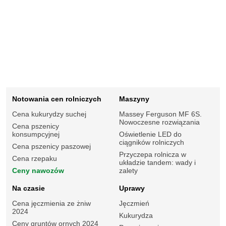
Notowania cen rolniczych
Maszyny
Cena kukurydzy suchej
Massey Ferguson MF 6S.
Nowoczesne rozwiązania
Cena pszenicy
konsumpcyjnej
Oświetlenie LED do
ciągników rolniczych
Cena pszenicy paszowej
Przyczepa rolnicza w
Cena rzepaku
układzie tandem: wady i
Ceny nawozów
zalety
Na czasie
Uprawy
Cena jęczmienia ze żniw
Jęczmień
2024
Kukurydza
Ceny gruntów ornych 2024