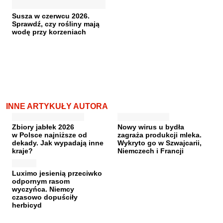
Susza w czerwcu 2026.
Sprawdź, czy rośliny mają
wodę przy korzeniach
INNE ARTYKUŁY AUTORA
Zbiory jabłek 2026
Nowy wirus u bydła
w Polsce najniższe od
zagraża produkcji mleka.
dekady. Jak wypadają inne
Wykryto go w Szwajcarii,
kraje?
Niemczech i Francji
Luximo jesienią przeciwko
odpornym rasom
wyczyńca. Niemcy
czasowo dopuściły
herbicyd