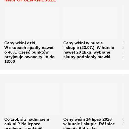
Ceny wiśni dziś.
Ceny wiśni w hurcie
Będ
W skupach spadły nawet
i skupie (23.07.). W hurcie
agr
o 40%. Część punktów
nawet 20 zł/kg, wybrane
rol
przyjmuje owoce tylko do
skupy podniosły stawki
pr
13:00
Co zrobić z nadmiarem
Ceny wiśni 14 lipca 2026
Cen
cukinii? Najlepsze
w hurcie i skupie. Różnice
Rol
przetwory z cukinii!
sięgają 9 zł za kg
„pe