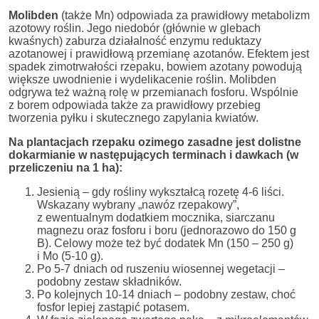
Molibden
(także Mn) odpowiada za prawidłowy metabolizm
azotowy roślin. Jego niedobór (głównie w glebach
kwaśnych) zaburza działalność enzymu reduktazy
azotanowej i prawidłową przemianę azotanów. Efektem jest
spadek zimotrwałości rzepaku, bowiem azotany powodują
większe uwodnienie i wydelikacenie roślin. Molibden
odgrywa też ważną rolę w przemianach fosforu. Wspólnie
z borem odpowiada także za prawidłowy przebieg
tworzenia pyłku i skutecznego zapylania kwiatów.
Na plantacjach rzepaku ozimego zasadne jest dolistne
dokarmianie w następujących terminach i dawkach (w
przeliczeniu na 1 ha):
Jesienią – gdy rośliny wykształcą rozetę 4-6 liści.
Wskazany wybrany „nawóz rzepakowy”,
z ewentualnym dodatkiem mocznika, siarczanu
magnezu oraz fosforu i boru (jednorazowo do 150 g
B). Celowy może też być dodatek Mn (150 – 250 g)
i Mo (5-10 g).
Po 5-7 dniach od ruszeniu wiosennej wegetacji –
podobny zestaw składników.
Po kolejnych 10-14 dniach – podobny zestaw, choć
fosfor lepiej zastąpić potasem.