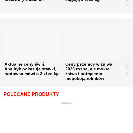
obn
Aktualne ceny świń.
Ceny pszenicy w żniwa
Ce
Analityk pokazuje stawki,
2026 rosną, ale mokre
Sku
hodowca mówi o 3 zł za kg
żniwa i potrącenia
kon
niepokoją rolników
POLECANE PRODUKTY
REKLAMA