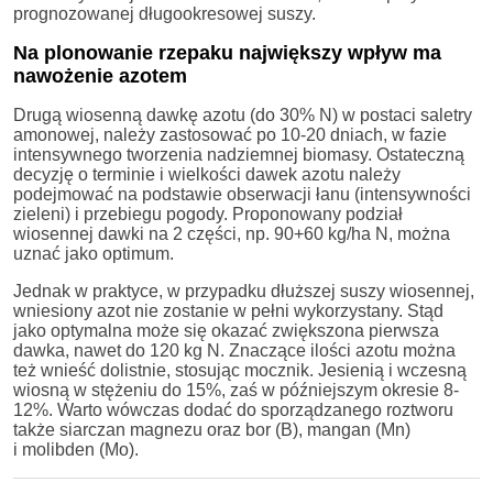
prognozowanej długookresowej suszy.
Na plonowanie rzepaku największy wpływ ma
nawożenie azotem
Drugą wiosenną dawkę azotu (do 30% N) w postaci saletry
amonowej, należy zastosować po 10-20 dniach, w fazie
intensywnego tworzenia nadziemnej biomasy. Ostateczną
decyzję o terminie i wielkości dawek azotu należy
podejmować na podstawie obserwacji łanu (intensywności
zieleni) i przebiegu pogody. Proponowany podział
wiosennej dawki na 2 części, np. 90+60 kg/ha N, można
uznać jako optimum.
Jednak w praktyce, w przypadku dłuższej suszy wiosennej,
wniesiony azot nie zostanie w pełni wykorzystany. Stąd
jako optymalna może się okazać zwiększona pierwsza
dawka, nawet do 120 kg N. Znaczące ilości azotu można
też wnieść dolistnie, stosując mocznik. Jesienią i wczesną
wiosną w stężeniu do 15%, zaś w późniejszym okresie 8-
12%. Warto wówczas dodać do sporządzanego roztworu
także siarczan magnezu oraz bor (B), mangan (Mn)
i molibden (Mo).