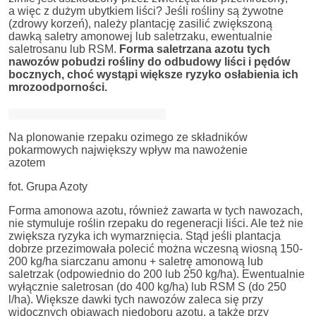
a więc z dużym ubytkiem liści? Jeśli rośliny są żywotne
(zdrowy korzeń), należy plantację zasilić zwiększoną
dawką saletry amonowej lub saletrzaku, ewentualnie
saletrosanu lub RSM.
Forma saletrzana azotu tych
nawozów pobudzi rośliny do odbudowy liści i pędów
bocznych, choć wystąpi większe ryzyko osłabienia ich
mrozoodporności.
Na plonowanie rzepaku ozimego ze składników
pokarmowych największy wpływ ma nawożenie
azotem
fot. Grupa Azoty
Forma amonowa azotu, również zawarta w tych nawozach,
nie stymuluje roślin rzepaku do regeneracji liści. Ale też nie
zwiększa ryzyka ich wymarznięcia. Stąd jeśli plantacja
dobrze przezimowała polecić można wczesną wiosną 150-
200 kg/ha siarczanu amonu + saletrę amonową lub
saletrzak (odpowiednio do 200 lub 250 kg/ha). Ewentualnie
wyłącznie saletrosan (do 400 kg/ha) lub RSM S (do 250
l/ha). Większe dawki tych nawozów zaleca się przy
widocznych objawach niedoboru azotu, a także przy