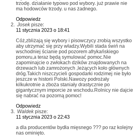
trzodę. działanie typowo pod wybory. już prawie nie
ma hodowców trzody. u nas żadnego.
Odpowiedz
Josek
pisze:
11 stycznia 2023 o 18:41
Cóż,zbliżają się wybory i pisowczycy zrobią wszystko
aby utrzymać się przy władzy.Wybili stada świń na
wschodniej ścianie pod pozorem afrykańskiego
pomoru,a teraz będą symulować pomoc.Nie
zapominajcie o zwłokach dzików znajdowanych na
drzewach lub zamrożonych ,leżących koło głównych
dróg.Takich niszczycieli gospodarki rodzimej nie było
jeszcze w historii Polski.Nawozy podrożały
kilkukrotnie a zboża staniały drastycznie po
gigantycznym imporcie ze wschodu.Rolnicy nie dajcie
się nabrać na pozorną pomoc!
Odpowiedz
Waldek
pisze:
11 stycznia 2023 o 22:43
a dla producentów bydła mięsnego ??? po raz kolejny
nas ominięto.