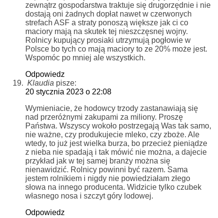
zewnątrz gospodarstwa traktuje się drugorzędnie i nie
dostają oni żadnych dopłat nawet w czerwonych
strefach ASF a straty ponoszą większe jak ci co
maciory mają na skutek tej nieszczęsnej wojny.
Rolnicy kupujący prosiaki utrzymują pogłowie w
Polsce bo tych co mają maciory to ze 20% może jest.
Wspomóc po mniej ale wszystkich.
Odpowiedz
Klaudia
pisze:
20 stycznia 2023 o 22:08
Wymieniacie, że hodowcy trzody zastanawiają się
nad przeróżnymi zakupami za miliony. Proszę
Państwa. Wszyscy wokoło postrzegają Was tak samo,
nie ważne, czy produkujecie mleko, czy zboże. Ale
wtedy, to już jest wielka burza, bo przecież pieniądze
z nieba nie spadają i tak mówić nie można, a dajecie
przykład jak w tej samej branży można się
nienawidzić. Rolnicy powinni być razem. Sama
jestem rolnikiem i nigdy nie powiedziałam złego
słowa na innego producenta. Widzicie tylko czubek
własnego nosa i szczyt góry lodowej.
Odpowiedz