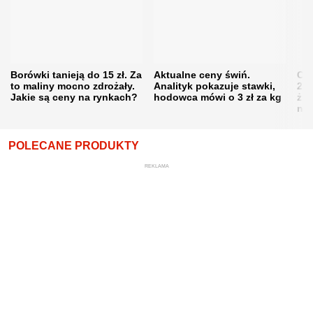
Borówki tanieją do 15 zł. Za
Aktualne ceny świń.
Cen
to maliny mocno zdrożały.
Analityk pokazuje stawki,
202
Jakie są ceny na rynkach?
hodowca mówi o 3 zł za kg
żni
nie
POLECANE PRODUKTY
REKLAMA