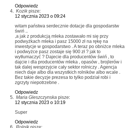
Odpowiedz
Kozik
pisze:
12 stycznia 2023 o 09:24
witam państwa serdecznie dotacje dla gospodarstw
świń ..
,a jak z produkcją mleka zostawało mi się przy
podwyżkach mleka i pasz 15000 zł na rękę na
inwestycje w gospodarstwo . A teraz po obniżce mleka
i podwyżce pasz zostaje się 900 zł ? jak to
wytłumaczyć ? Dajecie dla producentów świń , to
dajcie i dla producentów mleka , opasów , brojlerów i
tak dalej wesprzyjcie cały sektor rolniczy . Agencja
niech daje albo dla wszystkich rolników albo wcale .
Bez takie decyzje prezesa to tylko podział robi i
zgrzyty niepotrzebne .
Odpowiedz
Maria Gleszczynska
pisze:
12 stycznia 2023 o 10:19
Super
Odpowiedz
Rolnik
pisze: