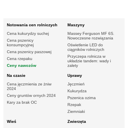
Notowania cen rolniczych
Maszyny
Cena kukurydzy suchej
Massey Ferguson MF 6S.
Nowoczesne rozwiązania
Cena pszenicy
konsumpcyjnej
Oświetlenie LED do
ciągników rolniczych
Cena pszenicy paszowej
Przyczepa rolnicza w
Cena rzepaku
układzie tandem: wady i
Ceny nawozów
zalety
Na czasie
Uprawy
Cena jęczmienia ze żniw
Jęczmień
2024
Kukurydza
Ceny gruntów ornych 2024
Pszenica ozima
Kary za brak OC
Rzepak
Ziemniaki
Wieś
Zwierzęta