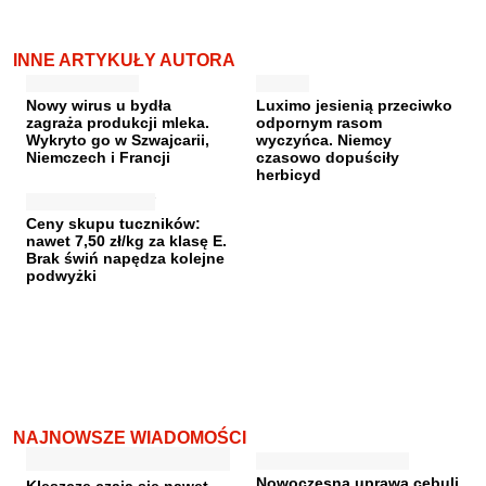
INNE ARTYKUŁY AUTORA
Nowy wirus u bydła
Luximo jesienią przeciwko
zagraża produkcji mleka.
odpornym rasom
Wykryto go w Szwajcarii,
wyczyńca. Niemcy
Niemczech i Francji
czasowo dopuściły
herbicyd
Ceny skupu tuczników:
nawet 7,50 zł/kg za klasę E.
Brak świń napędza kolejne
podwyżki
NAJNOWSZE WIADOMOŚCI
Nowoczesna uprawa cebuli
Kleszcze czają się nawet