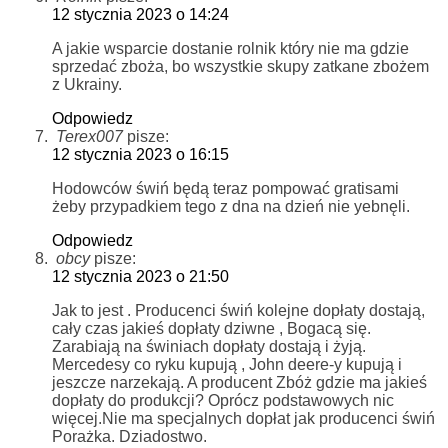
12 stycznia 2023 o 14:24
A jakie wsparcie dostanie rolnik który nie ma gdzie
sprzedać zboża, bo wszystkie skupy zatkane zbożem
z Ukrainy.
Odpowiedz
Terex007
pisze:
12 stycznia 2023 o 16:15
Hodowców świń będą teraz pompować gratisami
żeby przypadkiem tego z dna na dzień nie yebnęli.
Odpowiedz
obcy
pisze:
12 stycznia 2023 o 21:50
Jak to jest . Producenci świń kolejne dopłaty dostają,
cały czas jakieś dopłaty dziwne , Bogacą się.
Zarabiają na świniach dopłaty dostają i żyją.
Mercedesy co ryku kupują , John deere-y kupują i
jeszcze narzekają. A producent Zbóż gdzie ma jakieś
dopłaty do produkcji? Oprócz podstawowych nic
więcej.Nie ma specjalnych dopłat jak producenci świń
Porażka. Dziadostwo.