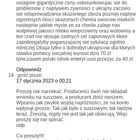
osiagnie gigantyczne ceny ustosunkowujac sie do
problemow z naplywem zywnosci z ukrajny zaczelo
sie odsprowadzania skazonego zboza pozniej naplyw
ogromnych ilosci skazonych chemia owocow miekich
nastepnie jablek mysle ze za chwile zaleje nas
watpliwej jakosci mleko wieprzowiny oraz wolowiny a
ten rzad nie stosuje zadnych cel zaporowych ktore
zapobiegalyby pogarszajacej sie sytulacji ogolno
rolniczej Dbaja tylko o dobrobyt ukrajncow dla ktorych
stawka pomocy socjalnej wynosi dzis 70 zl
tymczasem polski rolnik emeryt uusi przezyc za 40 zl
Odpowiedz
gość
pisze:
17 stycznia 2023 o 00:21
Proszę nie narzekać. Producenci świń nie składali
wniosku na suszowe, a producent zbóż owszem.
Wpraniu jak zwykle wyjdą najróżności, że na konto
wpłynął grosze. Tak jak było z suszowym, tak będzie
teraz. Zresztą, nigdy nie jest tak jak obiecują. Więc
proszę się nie spinać.
odp.
Co proszę!!!!