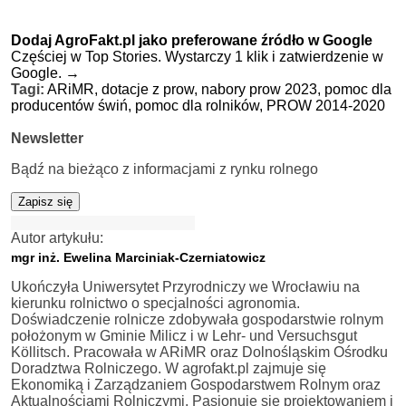
Dodaj AgroFakt.pl jako preferowane źródło w Google
Częściej w Top Stories. Wystarczy 1 klik i zatwierdzenie w
Google.
→
Tagi:
ARiMR,
dotacje z prow,
nabory prow 2023,
pomoc dla
producentów świń,
pomoc dla rolników,
PROW 2014-2020
Newsletter
Bądź na bieżąco z informacjami z rynku rolnego
Zapisz się
Autor artykułu:
mgr inż. Ewelina Marciniak-Czerniatowicz
Ukończyła Uniwersytet Przyrodniczy we Wrocławiu na
kierunku rolnictwo o specjalności agronomia.
Doświadczenie rolnicze zdobywała gospodarstwie rolnym
położonym w Gminie Milicz i w Lehr- und Versuchsgut
Köllitsch. Pracowała w ARiMR oraz Dolnośląskim Ośrodku
Doradztwa Rolniczego. W agrofakt.pl zajmuje się
Ekonomiką i Zarządzaniem Gospodarstwem Rolnym oraz
Aktualnościami Rolniczymi. Pasjonuje się projektowaniem i