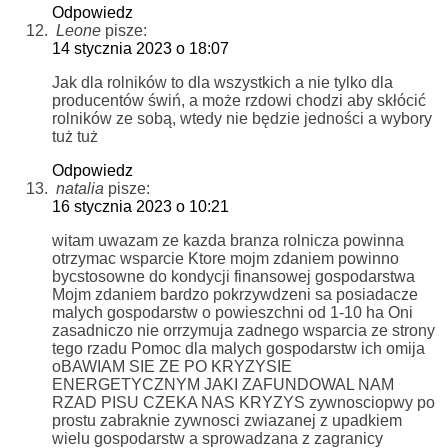
Odpowiedz
Leone
pisze:
14 stycznia 2023 o 18:07
Jak dla rolników to dla wszystkich a nie tylko dla
producentów świń, a może rzdowi chodzi aby skłócić
rolników ze sobą, wtedy nie będzie jedności a wybory
tuż tuż
Odpowiedz
natalia
pisze:
16 stycznia 2023 o 10:21
witam uwazam ze kazda branza rolnicza powinna
otrzymac wsparcie Ktore mojm zdaniem powinno
bycstosowne do kondycji finansowej gospodarstwa
Mojm zdaniem bardzo pokrzywdzeni sa posiadacze
malych gospodarstw o powieszchni od 1-10 ha Oni
zasadniczo nie orrzymuja zadnego wsparcia ze strony
tego rzadu Pomoc dla malych gospodarstw ich omija
oBAWIAM SIE ZE PO KRYZYSIE
ENERGETYCZNYM JAKI ZAFUNDOWAL NAM
RZAD PISU CZEKA NAS KRYZYS zywnosciopwy po
prostu zabraknie zywnosci zwiazanej z upadkiem
wielu gospodarstw a sprowadzana z zagranicy