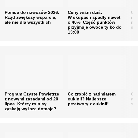
Pomoc do nawozów 2026.
Ceny wiśni dziś.
Cen
Rząd zwiększy wsparcie,
W skupach spadły nawet
i s
ale nie dla wszystkich
o 40%. Część punktów
naw
przyjmuje owoce tylko do
sku
13:00
Program Czyste Powietrze
Co zrobić z nadmiarem
Cen
z nowymi zasadami od 20
cukinii? Najlepsze
w h
lipca. Którzy rolnicy
przetwory z cukinii!
się
zyskają wyższe dotacje?