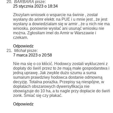
BARBARA
pisze:
25 stycznia 2023 o 18:34
Złozylam wniosek o wsparcie na świnie , został
wysłany do arimr elektr. na PUE i u mnie jest , że jest
wysłany a dowiedziałam się w armir , że u nich nie ma
wniosku. ponownie wysłać ani usunąć wniosku nie
można. Zgłosiłam imel do Armir w Warszawie i
czekam.
Odpowiedz
Michał
pisze:
7 marca 2023 o 20:58
Nie ma się o co kłócić. Hodowcy zostali wykluczeni z
dopłaty do świń przez to że mają małe gospodarstwa i
jedną uprawę. Jak zwykle dużo szumu a suma
sumarum prawdziwy hodowca dostanie odmowną
decyzję. Totalna porażka. Przepisy są niespójne, w
dopłatach obszarowych dywersyfikacja nie
obowiązuje do 10 ha, a tu nagle przy dopłacie do świń
zonk. Śmiać się czy płakać.
Odpowiedz