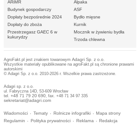
ARiMR
Alpaka
Budynek gospodarczy
ASF
Dopłaty bezpośrednie 2024
Bydło mięsne
Dopłaty do zboża
Kurnik
Przestrzegasz GAEC 6 w
Mocznik w żywieniu bydła
kukurydzy
Trzoda chlewna
AgroFakt.pl jest znakiem towarowym
Adagri Sp. z o.o.
Wszystkie materiały opublikowane na agroFakt.pl są chronione prawami
autorskimi
© Adagri Sp. z o.o. 2010-2026 r. Wszelkie prawa zastrzeżone.
Adagri sp. z o.o.
ul. Fabryczna 14D, 53-609 Wrocław
tel.
+48 71 79 20 690
, fax. +48 71 34 97 335
sekretariat@adagri.com
Wiadomości
Tematy
Rolnicze infografiki
Mapa strony
Regulamin
Polityka prywatności
Reklama
Redakcja