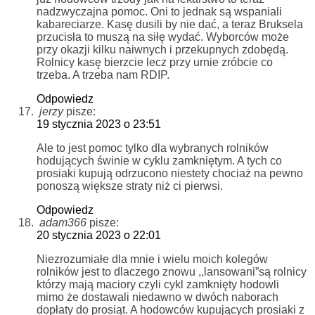
nadzwyczajna pomoc. Oni to jednak są wspaniali
kabareciarze. Kasę dusili by nie dać, a teraz Bruksela
przucisła to muszą na siłę wydać. Wyborców może
przy okazji kilku naiwnych i przekupnych zdobędą.
Rolnicy kasę bierzcie lecz przy urnie zróbcie co
trzeba. A trzeba nam RDIP.
Odpowiedz
jerzy
pisze:
19 stycznia 2023 o 23:51
Ale to jest pomoc tylko dla wybranych rolników
hodujących świnie w cyklu zamkniętym. A tych co
prosiaki kupują odrzucono niestety chociaż na pewno
ponoszą większe straty niż ci pierwsi.
Odpowiedz
adam366
pisze:
20 stycznia 2023 o 22:01
Niezrozumiałe dla mnie i wielu moich kolegów
rolników jest to dlaczego znowu ,,lansowani”są rolnicy
którzy mają maciory czyli cykl zamknięty hodowli
mimo że dostawali niedawno w dwóch naborach
dopłaty do prosiąt. A hodowców kupujących prosiaki z