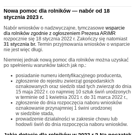
Nowa pomoc dla rolników — nabór od 18
stycznia 2023 r.
Nabór wniosków o nadzwyczajne, tymczasowe
wsparcie
dla rolników zgodnie z ogłoszeniem Prezesa ARiMR
rozpocznie się 18 stycznia 2022 r. Zakończy się natomiast
31 stycznia br.
Termin przyjmowania wniosków o wsparcie
nie jest więc długi.
Niemniej jednak nową pomoc dla rolników można uzyskać
po spełnieniu warunków takich jak np.:
posiadanie numeru identyfikacyjnego producenta,
zgłoszenie do rejestru zwierząt gospodarskich
oznakowanych oraz siedzib stad tych zwierząt do dnia
15 maja 2022 r. co najmniej 10 sztuk świń urodzonych
w terminie od 1 kwietnia 2021 r. do 31 marca 2022 r.,
zgłoszenie do dnia rozpoczęcia naboru wniosków
oznakowanie przynajmniej 1 świni urodzonej
w siedzibie stada,
prowadzenie działalności w zakresie chowu lub
hodowli świń do dnia rozpoczęcia naboru wniosków.
Jakie dotacje dla rolników w 2023 r.? Na początek