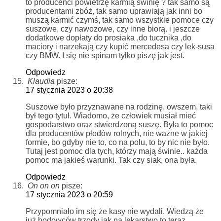
to producenci powietrzę karmią świnię ? tak samo są
producentami zbóż, tak samo uprawiają jak inni bo
muszą karmić czymś, tak samo wszystkie pomoce czy
suszowe, czy nawozowe, czy inne biorą. i jeszcze
dodatkowe dopłaty do prosiaka ,do tucznika ,do
maciory i narzekają czy kupić mercedesa czy lek-susa
czy BMW. I się nie spinam tylko piszę jak jest.
Odpowiedz
Klaudia
pisze:
17 stycznia 2023 o 20:38
Suszowe było przyznawane na rodzinę, owszem, taki
był tego tytuł. Wiadomo, że człowiek musiał mieć
gospodarstwo oraz stwierdzoną suszę. Była to pomoc
dla producentów płodów rolnych, nie ważne w jakiej
formie, bo gdyby nie to, co na polu, to by nic nie było.
Tutaj jest pomoc dla tych, którzy mają świnie.. każda
pomoc ma jakieś warunki. Tak czy siak, ona była.
Odpowiedz
On on on
pisze:
17 stycznia 2023 o 20:59
Przypomniało im się że kasy nie wydali. Wiedzą że
już hodowców trzody jak na lekarstwo to teraz