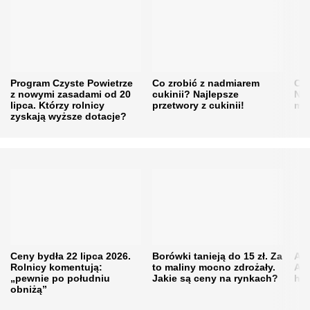
Program Czyste Powietrze
Co zrobić z nadmiarem
Cen
z nowymi zasadami od 20
cukinii? Najlepsze
Naw
lipca. Którzy rolnicy
przetwory z cukinii!
mi
zyskają wyższe dotacje?
Ceny bydła 22 lipca 2026.
Borówki tanieją do 15 zł. Za
Akt
Rolnicy komentują:
to maliny mocno zdrożały.
Ana
„pewnie po południu
Jakie są ceny na rynkach?
hod
obniżą”