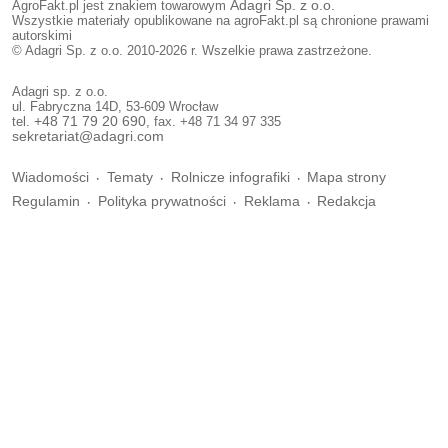
AgroFakt.pl jest znakiem towarowym
Adagri Sp. z o.o.
Wszystkie materiały opublikowane na agroFakt.pl są chronione prawami
autorskimi
© Adagri Sp. z o.o. 2010-2026 r. Wszelkie prawa zastrzeżone.
Adagri sp. z o.o.
ul. Fabryczna 14D, 53-609 Wrocław
tel.
+48 71 79 20 690
, fax. +48 71 34 97 335
sekretariat@adagri.com
Wiadomości
Tematy
Rolnicze infografiki
Mapa strony
Regulamin
Polityka prywatności
Reklama
Redakcja