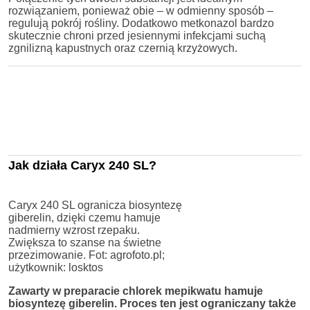
rozwiązaniem, ponieważ obie – w odmienny sposób –
regulują pokrój rośliny. Dodatkowo metkonazol bardzo
skutecznie chroni przed jesiennymi infekcjami suchą
zgnilizną kapustnych oraz czernią krzyżowych.
Jak działa Caryx 240 SL?
Caryx 240 SL ogranicza biosyntezę
giberelin, dzięki czemu hamuje
nadmierny wzrost rzepaku.
Zwiększa to szanse na świetne
przezimowanie. Fot: agrofoto.pl;
użytkownik: losktos
Zawarty w preparacie chlorek mepikwatu hamuje
biosyntezę giberelin. Proces ten jest ograniczany także