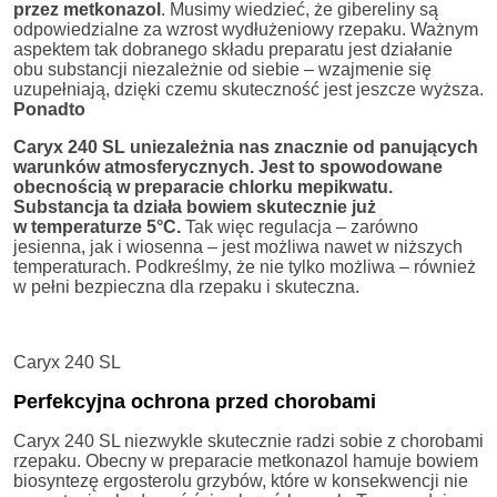
przez metkonazol
. Musimy wiedzieć, że gibereliny są
odpowiedzialne za wzrost wydłużeniowy rzepaku. Ważnym
aspektem tak dobranego składu preparatu jest działanie
obu substancji niezależnie od siebie – wzajmenie się
uzupełniają, dzięki czemu skuteczność jest jeszcze wyższa.
Ponadto
Caryx 240 SL uniezależnia nas znacznie od panujących
warunków atmosferycznych. Jest to spowodowane
obecnością w preparacie chlorku mepikwatu.
Substancja ta działa bowiem skutecznie już
w temperaturze 5°C.
Tak więc regulacja – zarówno
jesienna, jak i wiosenna – jest możliwa nawet w niższych
temperaturach. Podkreślmy, że nie tylko możliwa – również
w pełni bezpieczna dla rzepaku i skuteczna.
Caryx 240 SL
Perfekcyjna ochrona przed chorobami
Caryx 240 SL niezwykle skutecznie radzi sobie z chorobami
rzepaku. Obecny w preparacie metkonazol hamuje bowiem
biosyntezę ergosterolu grzybów, które w konsekwencji nie