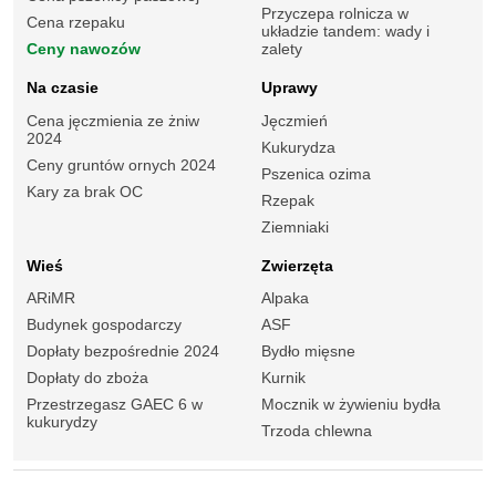
Przyczepa rolnicza w
Cena rzepaku
układzie tandem: wady i
Ceny nawozów
zalety
Na czasie
Uprawy
Cena jęczmienia ze żniw
Jęczmień
2024
Kukurydza
Ceny gruntów ornych 2024
Pszenica ozima
Kary za brak OC
Rzepak
Ziemniaki
Wieś
Zwierzęta
ARiMR
Alpaka
Budynek gospodarczy
ASF
Dopłaty bezpośrednie 2024
Bydło mięsne
Dopłaty do zboża
Kurnik
Przestrzegasz GAEC 6 w
Mocznik w żywieniu bydła
kukurydzy
Trzoda chlewna