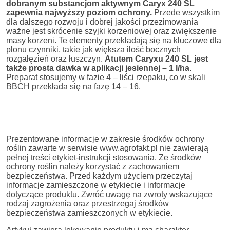
dobranym substancjom aktywnym Caryx 240 SL
zapewnia najwyższy poziom ochrony.
Przede wszystkim
dla dalszego rozwoju i dobrej jakości przezimowania
ważne jest skrócenie szyjki korzeniowej oraz zwiększenie
masy korzeni. Te elementy przekładają się na kluczowe dla
plonu czynniki, takie jak większa ilość bocznych
rozgałęzień oraz łuszczyn.
Atutem Caryxu 240 SL jest
także prosta dawka w aplikacji jesiennej – 1 l/ha.
Preparat stosujemy w fazie 4 – liści rzepaku, co w skali
BBCH przekłada się na fazę 14 – 16.
Prezentowane informacje w zakresie środków ochrony
roślin zawarte w serwisie www.agrofakt.pl nie zawierają
pełnej treści etykiet-instrukcji stosowania. Ze środków
ochrony roślin należy korzystać z zachowaniem
bezpieczeństwa. Przed każdym użyciem przeczytaj
informacje zamieszczone w etykiecie i informacje
dotyczące produktu. Zwróć uwagę na zwroty wskazujące
rodzaj zagrożenia oraz przestrzegaj środków
bezpieczeństwa zamieszczonych w etykiecie.