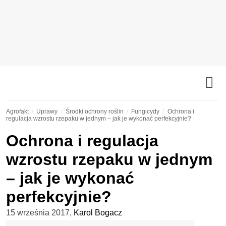
Agrofakt
Uprawy
Środki ochrony roślin
Fungicydy
Ochrona i
regulacja wzrostu rzepaku w jednym – jak je wykonać perfekcyjnie?
Ochrona i regulacja
wzrostu rzepaku w jednym
– jak je wykonać
perfekcyjnie?
15 września 2017
,
Karol Bogacz