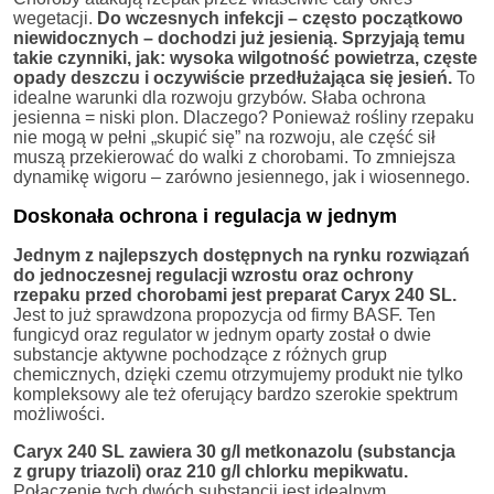
wegetacji.
Do wczesnych infekcji – często początkowo
niewidocznych – dochodzi już jesienią. Sprzyjają temu
takie czynniki, jak: wysoka wilgotność powietrza, częste
opady deszczu i oczywiście przedłużająca się jesień.
To
idealne warunki dla rozwoju grzybów. Słaba ochrona
jesienna = niski plon. Dlaczego? Ponieważ rośliny rzepaku
nie mogą w pełni „skupić się” na rozwoju, ale część sił
muszą przekierować do walki z chorobami. To zmniejsza
dynamikę wigoru – zarówno jesiennego, jak i wiosennego.
Doskonała ochrona i regulacja w jednym
Jednym z najlepszych dostępnych na rynku rozwiązań
do jednoczesnej regulacji wzrostu oraz ochrony
rzepaku przed chorobami jest preparat Caryx 240 SL.
Jest to już sprawdzona propozycja od firmy BASF. Ten
fungicyd oraz regulator w jednym oparty został o dwie
substancje aktywne pochodzące z różnych grup
chemicznych, dzięki czemu otrzymujemy produkt nie tylko
kompleksowy ale też oferujący bardzo szerokie spektrum
możliwości.
Caryx 240 SL zawiera 30 g/l metkonazolu (substancja
z grupy triazoli) oraz 210 g/l chlorku mepikwatu.
Połączenie tych dwóch substancji jest idealnym