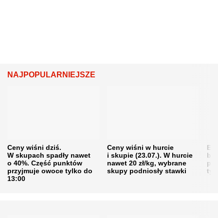
NAJPOPULARNIEJSZE
Ceny wiśni dziś.
Ceny wiśni w hurcie
Eme
W skupach spadły nawet
i skupie (23.07.). W hurcie
bę
o 40%. Część punktów
nawet 20 zł/kg, wybrane
pra
przyjmuje owoce tylko do
skupy podniosły stawki
tys
13:00