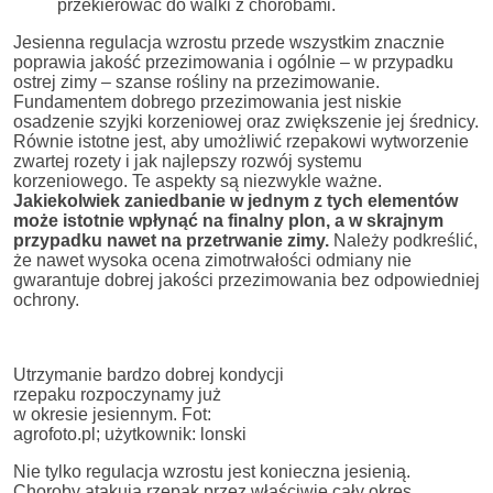
przekierować do walki z chorobami.
Jesienna regulacja wzrostu przede wszystkim znacznie
poprawia jakość przezimowania i ogólnie – w przypadku
ostrej zimy – szanse rośliny na przezimowanie.
Fundamentem dobrego przezimowania jest niskie
osadzenie szyjki korzeniowej oraz zwiększenie jej średnicy.
Równie istotne jest, aby umożliwić rzepakowi wytworzenie
zwartej rozety i jak najlepszy rozwój systemu
korzeniowego. Te aspekty są niezwykle ważne.
Jakiekolwiek zaniedbanie w jednym z tych elementów
może istotnie wpłynąć na finalny plon, a w skrajnym
przypadku nawet na przetrwanie zimy.
Należy podkreślić,
że nawet wysoka ocena zimotrwałości odmiany nie
gwarantuje dobrej jakości przezimowania bez odpowiedniej
ochrony.
Utrzymanie bardzo dobrej kondycji
rzepaku rozpoczynamy już
w okresie jesiennym. Fot:
agrofoto.pl; użytkownik: lonski
Nie tylko regulacja wzrostu jest konieczna jesienią.
Choroby atakują rzepak przez właściwie cały okres