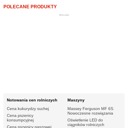
POLECANE PRODUKTY
REKLAMA
Notowania cen rolniczych
Maszyny
Cena kukurydzy suchej
Massey Ferguson MF 6S.
Nowoczesne rozwiązania
Cena pszenicy
konsumpcyjnej
Oświetlenie LED do
ciągników rolniczych
Cena pszenicy paszowej