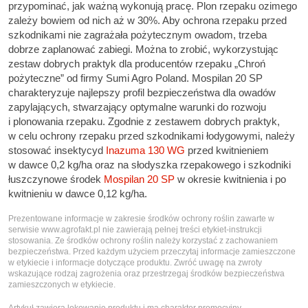
przypominać, jak ważną wykonują pracę. Plon rzepaku ozimego
zależy bowiem od nich aż w 30%. Aby ochrona rzepaku przed
szkodnikami nie zagrażała pożytecznym owadom, trzeba
dobrze zaplanować zabiegi.
Można to
zrobić
, wykorzystując
zestaw dobrych praktyk dla producentów rzepaku „Chroń
pożyteczne” od firmy Sumi Agro Poland.
Mospilan 20 SP
charakteryzuje najlepszy profil bezpieczeństwa dla owadów
zapylających,
stwarzający
optymalne warunki do rozwoju
i plonowania rzepaku.
Zgodnie z zestawem dobrych praktyk
,
w celu ochrony rzepaku przed szkodnikami łodygowymi, należy
stosować insektycyd
Inazuma 130 WG
przed kwitnieniem
w dawce 0,2 kg/ha oraz
na słodyszka rzepakowego i szkodniki
łuszczynowe
środek
Mospilan 20 SP
w okresie kwitnienia i po
kwitnieniu w dawce 0,12 kg/ha.
Prezentowane informacje w zakresie środków ochrony roślin zawarte w
serwisie www.agrofakt.pl nie zawierają pełnej treści etykiet-instrukcji
stosowania. Ze środków ochrony roślin należy korzystać z zachowaniem
bezpieczeństwa. Przed każdym użyciem przeczytaj informacje zamieszczone
w etykiecie i informacje dotyczące produktu. Zwróć uwagę na zwroty
wskazujące rodzaj zagrożenia oraz przestrzegaj środków bezpieczeństwa
zamieszczonych w etykiecie.