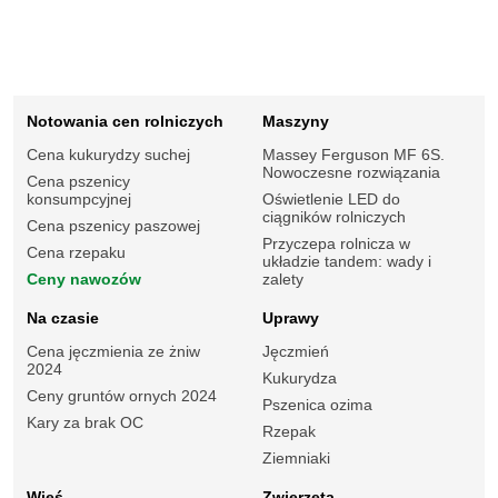
Notowania cen rolniczych
Maszyny
Cena kukurydzy suchej
Massey Ferguson MF 6S.
Nowoczesne rozwiązania
Cena pszenicy
konsumpcyjnej
Oświetlenie LED do
ciągników rolniczych
Cena pszenicy paszowej
Przyczepa rolnicza w
Cena rzepaku
układzie tandem: wady i
Ceny nawozów
zalety
Na czasie
Uprawy
Cena jęczmienia ze żniw
Jęczmień
2024
Kukurydza
Ceny gruntów ornych 2024
Pszenica ozima
Kary za brak OC
Rzepak
Ziemniaki
Wieś
Zwierzęta