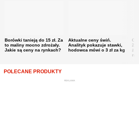
Borówki tanieją do 15 zł. Za
Aktualne ceny świń.
Cen
to maliny mocno zdrożały.
Analityk pokazuje stawki,
202
Jakie są ceny na rynkach?
hodowca mówi o 3 zł za kg
żni
nie
POLECANE PRODUKTY
REKLAMA