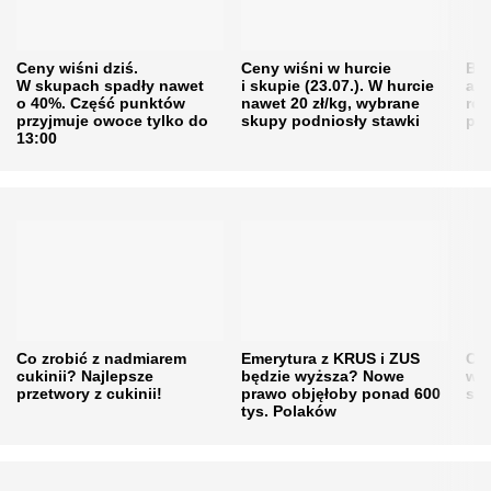
Ceny wiśni dziś.
Ceny wiśni w hurcie
Będ
W skupach spadły nawet
i skupie (23.07.). W hurcie
agr
o 40%. Część punktów
nawet 20 zł/kg, wybrane
rol
przyjmuje owoce tylko do
skupy podniosły stawki
pr
13:00
Co zrobić z nadmiarem
Emerytura z KRUS i ZUS
Cen
cukinii? Najlepsze
będzie wyższa? Nowe
w h
przetwory z cukinii!
prawo objęłoby ponad 600
się
tys. Polaków