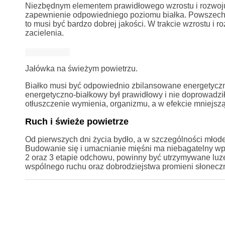
Niezbędnym elementem prawidłowego wzrostu i rozwoju c
zapewnienie odpowiedniego poziomu białka. Powszechn
to musi być bardzo dobrej jakości. W trakcie wzrostu i
zacielenia.
Jałówka na świeżym powietrzu.
Białko musi być odpowiednio zbilansowane energetyczn
energetyczno-białkowy był prawidłowy i nie doprowadzi
otłuszczenie wymienia, organizmu, a w efekcie mniejszą
Ruch i świeże powietrze
Od pierwszych dni życia bydło, a w szczególności młod
Budowanie się i umacnianie mięśni ma niebagatelny wpł
2 oraz 3 etapie odchowu, powinny być utrzymywane luz
wspólnego ruchu oraz dobrodziejstwa promieni słoneczn