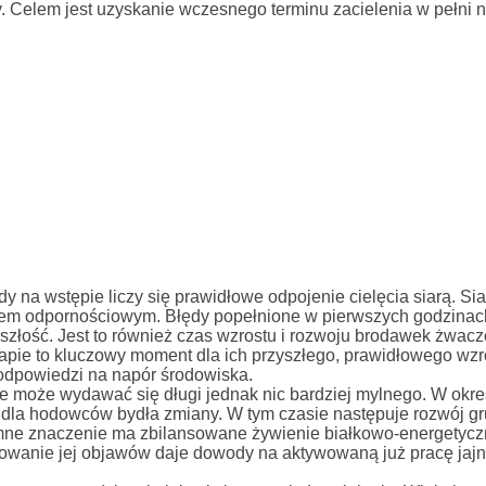
 Celem jest uzyskanie wczesnego terminu zacielenia w pełni n
y na wstępie liczy się prawidłowe odpojenie cielęcia siarą. Siar
eniem odpornościowym. Błędy popełnione w pierwszych godzina
yszłość. Jest to również czas wzrostu i rozwoju brodawek żwac
apie to kluczowy moment dla ich przyszłego, prawidłowego wzr
odpowiedzi na napór środowiska.
nie może wydawać się długi jednak nic bardziej mylnego. W okr
dla hodowców bydła zmiany. W tym czasie następuje rozwój gr
mne znaczenie ma zbilansowane żywienie białkowo-energetycz
stowanie jej objawów daje dowody na aktywowaną już pracę jaj