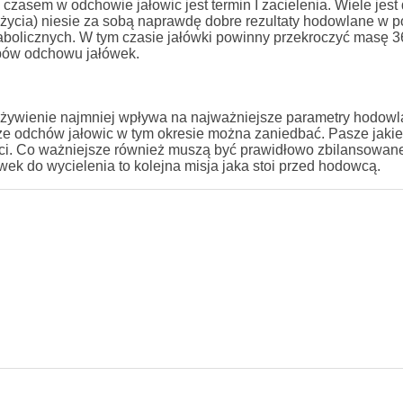
czasem w odchowie jałowic jest termin I zacielenia. Wiele jes
 życia) niesie za sobą naprawdę dobre rezultaty hodowlane w p
bolicznych. W tym czasie jałówki powinny przekroczyć masę 36
apów odchowu jałówek.
ym żywienie najmniej wpływa na najważniejsze parametry hodowl
że odchów jałowic w tym okresie można zaniedbać. Pasze jaki
ci. Co ważniejsze również muszą być prawidłowo zbilansowane
wek do wycielenia to kolejna misja jaka stoi przed hodowcą.