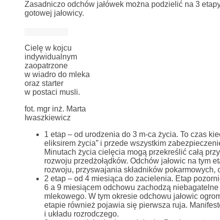
Zasadniczo odchów jałówek można podzielić na 3 etapy.
gotowej jałowicy.
Cielę w kojcu
indywidualnym
zaopatrzone
w wiadro do mleka
oraz starter
w postaci musli.
fot. mgr inż. Marta
Iwaszkiewicz
1 etap – od urodzenia do 3 m-ca życia. To czas kied
eliksirem życia” i przede wszystkim zabezpiecz
Minutach życia cielęcia mogą przekreślić całą prz
rozwoju przedżołądków. Odchów jałowic na tym et
rozwoju, przyswajania składników pokarmowych, 
2 etap – od 4 miesiąca do zacielenia. Etap pozor
6 a 9 miesiącem odchowu zachodzą niebagatelne 
mlekowego. W tym okresie odchowu jałowic ogro
etapie również pojawia się pierwsza ruja. Manife
i układu rozrodczego.