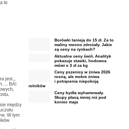
a to
Borówki tanieją do 15 zł. Za to
maliny mocno zdrożały. Jakie
są ceny na rynkach?
Aktualne ceny świń. Analityk
pokazuje stawki, hodowca
mówi o 3 zł za kg
Ceny pszenicy w żniwa 2026
rosną, ale mokre żniwa
a jest „
i potrącenia niepokoją
ch…. BA!
rolników
zowych,
Ceny bydła wyhamowały.
ostu,
Skupy płacą mniej niż pod
koniec maja
esie między
uczołu
ne. W tym
ników