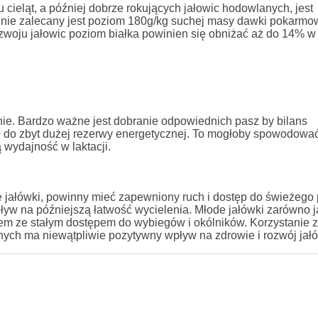
ieląt, a później dobrze rokujących jałowic hodowlanych, jest
ie zalecany jest poziom 180g/kg suchej masy dawki pokarmow
 rozwoju jałowic poziom białka powinien się obniżać aż do 14%
ie. Bardzo ważne jest dobranie odpowiednich pasz by bilans
ł do zbyt dużej rezerwy energetycznej. To mogłoby spowodowa
 wydajność w laktacji.
e jałówki, powinny mieć zapewniony ruch i dostęp do świeżego 
yw na późniejszą łatwość wycielenia. Młode jałówki zarówno j
em ze stałym dostępem do wybiegów i okólników. Korzystanie 
ych ma niewątpliwie pozytywny wpływ na zdrowie i rozwój jał