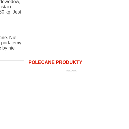
t dowodów,
ostaci
0 kg. Jest
ane. Nie
e podajemy
 by nie
POLECANE PRODUKTY
REKLAMA