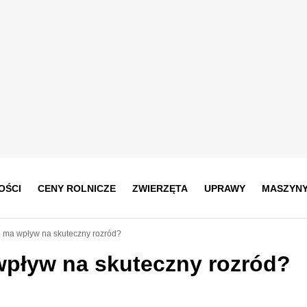
OŚCI
CENY ROLNICZE
ZWIERZĘTA
UPRAWY
MASZYN
o ma wpływ na skuteczny rozród?
wpływ na skuteczny rozród?