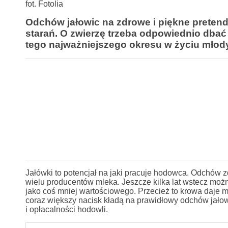
fot. Fotolia
Odchów jałowic na zdrowe i piękne preten
starań. O zwierzę trzeba odpowiednio dba
tego najważniejszego okresu w życiu młod
Jałówki to potencjał na jaki pracuje hodowca. Odchów 
wielu producentów mleka. Jeszcze kilka lat wstecz moż
jako coś mniej wartościowego. Przecież to krowa daje m
coraz większy nacisk kładą na prawidłowy odchów jałowi
i opłacalności hodowli.