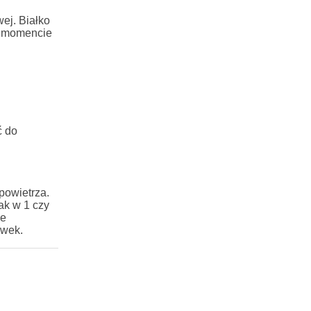
ej. Białko
 w momencie
ć do
powietrza.
ak w 1 czy
ze
ówek.