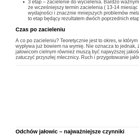
3 etap – zacielenie do wycielenia. Bardzo ważnym 
że wcześniejszy termin zacielenia ( 13-14 miesiąc
wydajności i znacznie mniejszych problemów meta
to etap będący rezultatem dwóch poprzednich et
Czas po zacieleniu
A co po zacieleniu? Teoretycznie jest to okres, w któr
wypływa już bowiem na wymię. Nie oznacza to jednak, 
jałowicom cielnym również muszą być najwyższej jakoś
zatuczyć przyszłej mlecznicy. Ruch i przygotowanie jałó
Odchów jałowic – najważniejsze czynniki