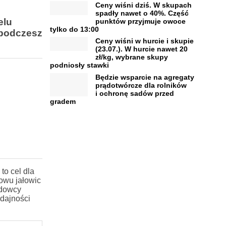
Ceny wiśni dziś. W skupach
spadły nawet o 40%. Część
elu
punktów przyjmuje owoce
tylko do 13:00
 podczesz
Ceny wiśni w hurcie i skupie
(23.07.). W hurcie nawet 20
zł/kg, wybrane skupy
podniosły stawki
Będzie wsparcie na agregaty
prądotwórcze dla rolników
i ochronę sadów przed
gradem
to cel dla
owu jałowic
odowcy
ydajności