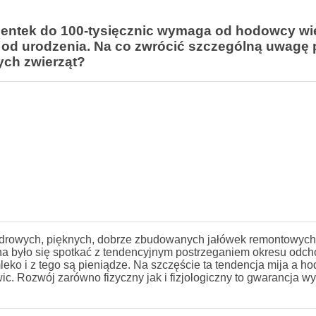
dentek do 100-tysięcznic wymaga od hodowcy wi
ć od urodzenia. Na co zwrócić szczególną uwagę
ych zwierząt?
zdrowych, pięknych, dobrze zbudowanych jałówek remontowych 
na było się spotkać z tendencyjnym postrzeganiem okresu odch
leko i z tego są pieniądze. Na szczęście ta tendencja mija a h
c. Rozwój zarówno fizyczny jak i fizjologiczny to gwarancja w