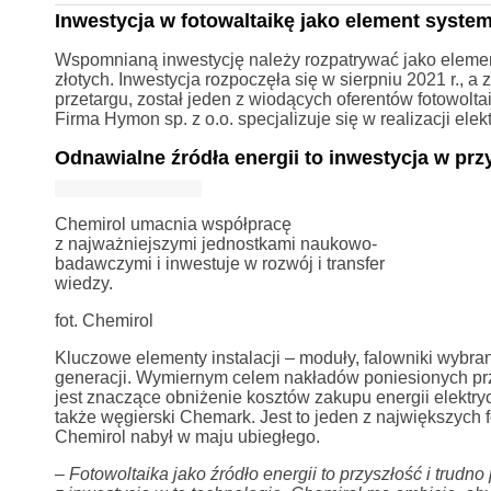
Inwestycja w fotowaltaikę jako element system
Wspomnianą inwestycję należy rozpatrywać jako element 
złotych. Inwestycja rozpoczęła się w sierpniu 2021 r.,
przetargu, został jeden z wiodących oferentów fotowolta
Firma Hymon sp. z o.o. specjalizuje się w realizacji ele
Odnawialne źródła energii to inwestycja w prz
Chemirol umacnia współpracę
z najważniejszymi jednostkami naukowo-
badawczymi i inwestuje w rozwój i transfer
wiedzy.
fot. Chemirol
Kluczowe elementy instalacji – moduły, falowniki wybra
generacji. Wymiernym celem nakładów poniesionych prz
jest znaczące obniżenie kosztów zakupu energii elektry
także węgierski Chemark. Jest to jeden z największych
Chemirol nabył w maju ubiegłego.
–
Fotowoltaika jako źródło energii to przyszłość i trud