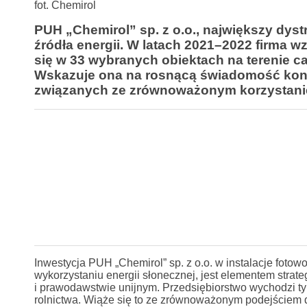
fot. Chemirol
PUH „Chemirol” sp. z o.o., największy dyst
źródła energii. W latach 2021–2022 firma wz
się w 33 wybranych obiektach na terenie ca
Wskazuje ona na rosnącą świadomość koni
związanych ze zrównoważonym korzystanie
Inwestycja PUH „Chemirol” sp. z o.o. w instalacje fotowo
wykorzystaniu energii słonecznej, jest elementem strat
i prawodawstwie unijnym. Przedsiębiorstwo wychodzi t
rolnictwa. Wiąże się to ze zrównoważonym podejściem 