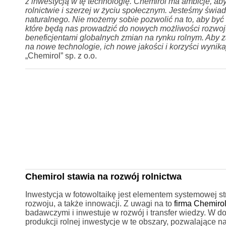
z inwestycją w tę technologię.
Chemirol ma ambicje, ab
rolnictwie i szerzej w życiu społecznym.
Jesteśmy świadk
naturalnego. Nie możemy sobie pozwolić na to, aby być
które będą nas prowadzić do nowych możliwości rozwoju.
beneficjentami globalnych zmian na rynku rolnym. Aby z
na nowe technologie, ich nowe jakości i korzyści wynika
„Chemirol” sp. z o.o.
Chemirol stawia na rozwój rolnictwa
Inwestycja w fotowoltaikę jest elementem systemowej st
rozwoju, a także innowacji. Z uwagi na to
firma Chemiro
badawczymi i inwestuje w rozwój i transfer wiedzy. W
produkcji rolnej inwestycje w te obszary, pozwalające 