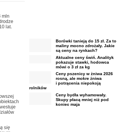
3 mln
 drodze
0 lat.
Borówki tanieją do 15 zł. Za to
maliny mocno zdrożały. Jakie
są ceny na rynkach?
Aktualne ceny świń. Analityk
pokazuje stawki, hodowca
mówi o 3 zł za kg
Ceny pszenicy w żniwa 2026
rosną, ale mokre żniwa
i potrącenia niepokoją
rolników
Ceny bydła wyhamowały.
nowszej
Skupy płacą mniej niż pod
obiektach
koniec maja
nwestuje
działów
ą się