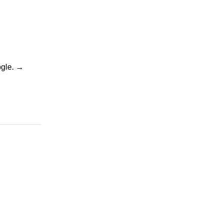
gle.
→