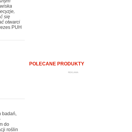
esnym
owiska
ecyzje,
ć się
ać otwarci
prezes PUH
POLECANE PRODUKTY
REKLAMA
h badań,
-
m do
ji roślin