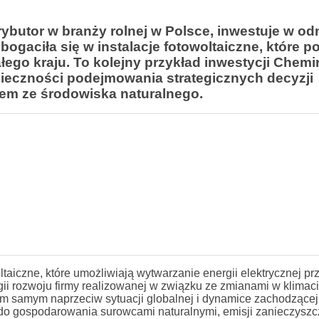
rybutor w branży rolnej w Polsce, inwestuje w o
bogaciła się w instalacje fotowoltaiczne, które po
łego kraju. To kolejny przykład inwestycji Chemir
eczności podejmowania strategicznych decyzji
m ze środowiska naturalnego.
ltaiczne, które umożliwiają wytwarzanie energii elektrycznej pr
egii rozwoju firmy realizowanej w związku ze zmianami w klimac
ym samym naprzeciw sytuacji globalnej i dynamice zachodzące
do gospodarowania surowcami naturalnymi, emisji zanieczyszcz