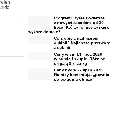
owień
ch do
Program Czyste Powietrze
z nowymi zasadami od 20
lipca. Którzy rolnicy zyskają
wyższe dotacje?
Co zrobić z nadmiarem
cukinii? Najlepsze przetwory
z cukinii!
Ceny wiśni 14 lipca 2026
w hurcie i skupie. Różnice
sięgają 9 zł za kg
Ceny bydła 22 lipca 2026.
Rolnicy komentują: „pewnie
po południu obniżą”