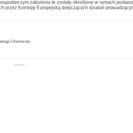
gospodarczym założenia te zostały określone w ramach postan
tych przez Komisję Europejską dotyczących działań prowadzący
ategii Chemirolu
REKLAMA