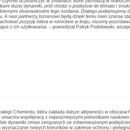
y czynnie uczestniczyć w zmianach, które zachodzą w nowocz
ami dużej dynamiki, jeśli chodzi o podejście do klimatu i środ
 biernymi obserwatorami tego rozdania. Dlatego podejmujemy d
 A nasi partnerzy biznesowi będą dzięki temu mieli szansę sta
achować pozycję lidera w rolnictwie w kraju, musimy pozostaw
jące z ich użytkowania.
– powiedział Patryk Podołowski, wice
rategii Chemirolu, która zakłada dalsze aktywności w obszarac
l
umacnia współpracę z najważniejszymi jednostkami naukowo
 dobie dynamiki zmian związanych ze zrównoważonym podejście
na wyznaczanie nowych kierunków w zakresie ochrony i pielęgnac