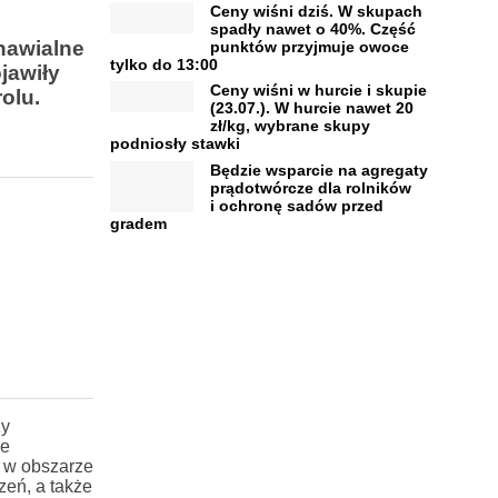
Ceny wiśni dziś. W skupach
spadły nawet o 40%. Część
dnawialne
punktów przyjmuje owoce
tylko do 13:00
jawiły
Ceny wiśni w hurcie i skupie
olu.
(23.07.). W hurcie nawet 20
zł/kg, wybrane skupy
podniosły stawki
Będzie wsparcie na agregaty
prądotwórcze dla rolników
i ochronę sadów przed
gradem
zy
ie
j w obszarze
eń, a także