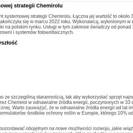
owej strategii Chemirolu
systemowej strategii Chemirolu. Łączna jej wartość to około 
 a zakończyła się w marcu 2022 roku. Wykonawcą, wyłonionym w
iki na polskim rynku. Usługi w tym zakresie świadczy od ponad 1
ktrowni i systemów fotowoltaicznych.
yszłość
no ze szczególną starannością, tak aby wykorzystać sprzęt naj
ez Chemirol w odnawialne źródła energii, poczynionych w 33 
cznej. Warto zauważyć, że w odnawialne źródła energii od lat i
 formulatorów środków ochrony roślin w Europie, którego 10% u
no pozostawać obojętnym na nowe możliwości rozwoju, jakie wiąż