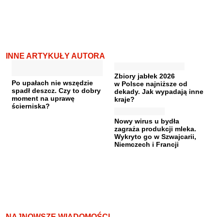
INNE ARTYKUŁY AUTORA
Zbiory jabłek 2026
Po upałach nie wszędzie
w Polsce najniższe od
spadł deszcz. Czy to dobry
dekady. Jak wypadają inne
moment na uprawę
kraje?
ścierniska?
Nowy wirus u bydła
zagraża produkcji mleka.
Wykryto go w Szwajcarii,
Niemczech i Francji
NAJNOWSZE WIADOMOŚCI