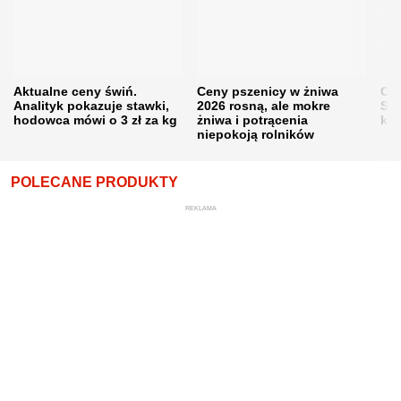
Aktualne ceny świń.
Ceny pszenicy w żniwa
Ce
Analityk pokazuje stawki,
2026 rosną, ale mokre
Sku
hodowca mówi o 3 zł za kg
żniwa i potrącenia
kon
niepokoją rolników
POLECANE PRODUKTY
REKLAMA