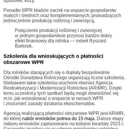
opasowe, kozy.
Ponadto WPR kładzie nacisk na wsparcie gospodarstw
małych i średnich oraz komplementarnych: prowadzących
jednocześnie produkcję roślinną i zwierzęcą.
Połączenie produkcji roślinnej i zwierzęcej
w jednym gospodarstwie przynosi bardzo dobry
efekt finansowy dla rolnika — mówił Ryszard
Bartosik.
Szkolenia dla wnioskujących o płatności
obszarowe WPR
Dla rolników starających się o dopłaty bezpośrednie
Ośrodki Doradztwa Rolniczego organizują liczne szkolenia.
Niebawem takie szkolenia uruchomi również Agencja
Restrukturyzacji i Modernizacji Rolnictwa (ARiMR). Dzięki
temu uczestnicy tych spotkań będą mogli dowiedzieć się
m.in. jak wnioskować o wsparcie w ramach WPR
i zrozumieć zasady działania ekoschematów.
Agencją realizującą płatności obszarowe WPR jest ARiMR,
do której
nabór wniosków potrwa do 15 maja
. Dalsze etapy
naboru wniosków zaplanowano na kolejne kwartały 2023 r.
Szczegóły znajdują się na stronie ministerstwa rolnictwa,