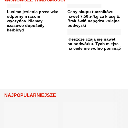
Luximo jesienią przeciwko
Ceny skupu tuczników:
odpornym rasom
nawet 7,50 zł/kg za klasę E.
wyczyńca. Niemcy
Brak świń napędza kolejne
czasowo dopuściły
podwyżki
herbicyd
Kleszcze czają się nawet
na podwórku. Tych miejsc
na ciele nie wolno pominąć
NAJPOPULARNIEJSZE