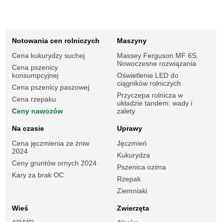
Notowania cen rolniczych
Maszyny
Cena kukurydzy suchej
Massey Ferguson MF 6S.
Nowoczesne rozwiązania
Cena pszenicy
konsumpcyjnej
Oświetlenie LED do
ciągników rolniczych
Cena pszenicy paszowej
Przyczepa rolnicza w
Cena rzepaku
układzie tandem: wady i
Ceny nawozów
zalety
Na czasie
Uprawy
Cena jęczmienia ze żniw
Jęczmień
2024
Kukurydza
Ceny gruntów ornych 2024
Pszenica ozima
Kary za brak OC
Rzepak
Ziemniaki
Wieś
Zwierzęta