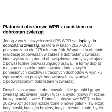
Płatności obszarowe WPR z naciskiem na
dobrostan zwierząt
Jedną z ważniejszych części PS WPR są
dopłaty do
dobrostanu zwierząt
, na które w latach 2023–2027
przeznaczono ok. 275 mln euro/rok. Wsparcie to obejmie
realizację zobowiązań w zakresie dobrostanu zwierząt,
które wykraczają ponad obowiązkowe normy wynikające
z powszechnie obowiązującego prawa. Te formy dopłat
mają na celu zrekompensowanie dodatkowych
poniesionych kosztów i utraconych dochodów w wyniku
wprowadzenia praktyk hodowlanych związanych
z podwyższonym dobrostanem zwierząt.
Dotychczas wsparcie obejmowało takie gatunki i grupy
zwierząt jak: świnie (lochy i tuczki), bydło (krowy mleczne,
krowy mamki) i owce. Płatności obszarowe WPR na lata
2023–2027 zostały rozszerzone o nowe gatunki zwierząt:
kury nioski, kurczęta brojlery, indyki mięsne, konie, bydło