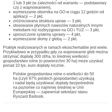
1 lub 3 pkt (w zależności od wariantu — podstawowy
czy z wapnowaniem),
wymieszanie obornika na GO w ciągu 12 godzin od
aplikacji — 2 pkt,
zróżnicowana struktura upraw — 3 pkt,
stosowanie płynnych nawozów naturalnych innymi
metodami niż rozbryzgowo na GO i TUZ — 3 pkt,
uproszczone systemy uprawy — 4 pkt,
wymieszanie słomy z glebą — 2 pkt.
Praktyk realizowanych w ramach ekoschematów jest wiele.
Przykładowo w przypadku gdy za wapnowanie gleb można
otrzymać dopłatę 300 zł/ha, to średniej wielkości
gospodarstwo rolne (o powierzchni 30 ha) może uzyskać
ponad 10 tys. euro dopłaty rocznie.
Polskie gospodarstwa rolne o wielkości do 50
ha (czyli 97% polskich gospodarstw) uzyskują
i nadal będą uzyskiwać dopłaty bezpośrednie
na poziomie co najmniej średniej w Unii
Europejskiej — zapewniał sekretarz stanu
Ryszard Bartosik.