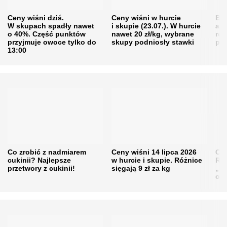
Ceny wiśni dziś.
Ceny wiśni w hurcie
Będ
W skupach spadły nawet
i skupie (23.07.). W hurcie
agr
o 40%. Część punktów
nawet 20 zł/kg, wybrane
rol
przyjmuje owoce tylko do
skupy podniosły stawki
pr
13:00
Co zrobić z nadmiarem
Ceny wiśni 14 lipca 2026
Cen
cukinii? Najlepsze
w hurcie i skupie. Różnice
Rol
przetwory z cukinii!
sięgają 9 zł za kg
„pe
obn