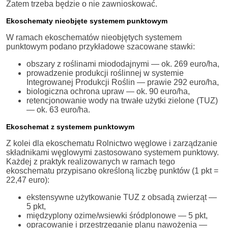
Zatem trzeba będzie o nie zawnioskować.
Ekoschematy nieobjęte systemem punktowym
W ramach ekoschematów nieobjętych systemem
punktowym podano przykładowe szacowane stawki:
obszary z roślinami miododajnymi — ok. 269 euro/ha,
prowadzenie produkcji roślinnej w systemie
Integrowanej Produkcji Roślin — prawie 292 euro/ha,
biologiczna ochrona upraw — ok. 90 euro/ha,
retencjonowanie wody na trwałe użytki zielone (TUZ)
— ok. 63 euro/ha.
Ekoschemat z systemem punktowym
Z kolei dla ekoschematu Rolnictwo węglowe i zarządzanie
składnikami węglowymi zastosowano systemem punktowy.
Każdej z praktyk realizowanych w ramach tego
ekoschematu przypisano określoną liczbę punktów (1 pkt =
22,47 euro):
ekstensywne użytkowanie TUZ z obsadą zwierząt —
5 pkt,
międzyplony ozime/wsiewki śródplonowe — 5 pkt,
opracowanie i przestrzeganie planu nawożenia —