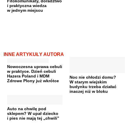
Fitokomunikaty, doradztwo
i praktyczna wiedza
w jednym miejscu
INNE ARTYKUŁY AUTORA
Nowoczesna uprawa cebuli
w praktyce. Dzień cebuli
Hazera Poland i MDM
Noc nie chłodzi domu?
Zdrowe Plony już wkrótce
W starym wiejskim
budynku trzeba działać
inaczej niż w bloku
Auto na chwilę pod
sklepem? W upał dziecko
i pies nie mają tej „chwili”