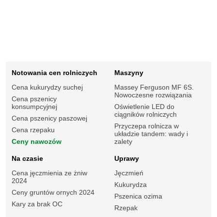
Notowania cen rolniczych
Maszyny
Cena kukurydzy suchej
Massey Ferguson MF 6S.
Nowoczesne rozwiązania
Cena pszenicy
konsumpcyjnej
Oświetlenie LED do
ciągników rolniczych
Cena pszenicy paszowej
Przyczepa rolnicza w
Cena rzepaku
układzie tandem: wady i
Ceny nawozów
zalety
Na czasie
Uprawy
Cena jęczmienia ze żniw
Jęczmień
2024
Kukurydza
Ceny gruntów ornych 2024
Pszenica ozima
Kary za brak OC
Rzepak