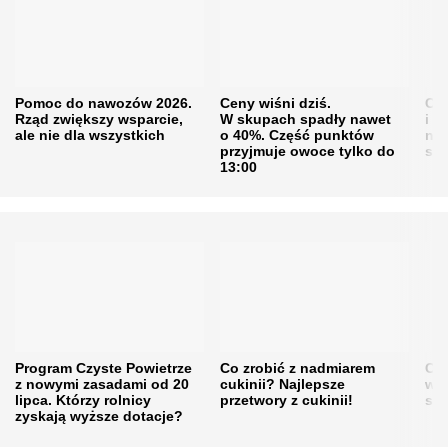
Pomoc do nawozów 2026.
Ceny wiśni dziś.
Cen
Rząd zwiększy wsparcie,
W skupach spadły nawet
i s
ale nie dla wszystkich
o 40%. Część punktów
naw
przyjmuje owoce tylko do
sku
13:00
Program Czyste Powietrze
Co zrobić z nadmiarem
Cen
z nowymi zasadami od 20
cukinii? Najlepsze
w h
lipca. Którzy rolnicy
przetwory z cukinii!
się
zyskają wyższe dotacje?