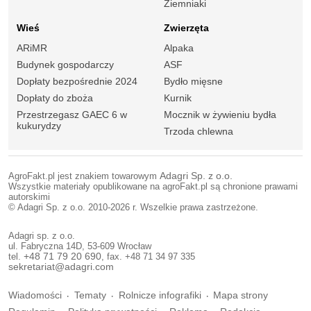
Ziemniaki
Wieś
Zwierzęta
ARiMR
Alpaka
Budynek gospodarczy
ASF
Dopłaty bezpośrednie 2024
Bydło mięsne
Dopłaty do zboża
Kurnik
Przestrzegasz GAEC 6 w
Mocznik w żywieniu bydła
kukurydzy
Trzoda chlewna
AgroFakt.pl jest znakiem towarowym
Adagri Sp. z o.o.
Wszystkie materiały opublikowane na agroFakt.pl są chronione prawami
autorskimi
© Adagri Sp. z o.o. 2010-2026 r. Wszelkie prawa zastrzeżone.
Adagri sp. z o.o.
ul. Fabryczna 14D, 53-609 Wrocław
tel.
+48 71 79 20 690
, fax. +48 71 34 97 335
sekretariat@adagri.com
Wiadomości
Tematy
Rolnicze infografiki
Mapa strony