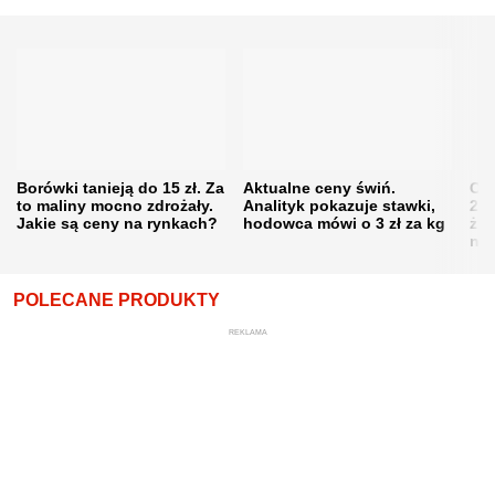
Borówki tanieją do 15 zł. Za
Aktualne ceny świń.
Cen
to maliny mocno zdrożały.
Analityk pokazuje stawki,
202
Jakie są ceny na rynkach?
hodowca mówi o 3 zł za kg
żni
nie
POLECANE PRODUKTY
REKLAMA