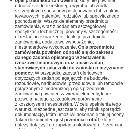
opis przedmiotu zamówienia
, który nie powinien
odnosić się do określonego wyrobu lub źródła,
szczególnych sposobów postępowania lub znaków
towarowych, patentów, rodzajów lub specyficznego
pochodzenia. Wszystkie elementy przedmiotu
zamówienia, wraz z podaniem szczegółowej
specyfikacji technicznej, powinny w szczególności
określać przeznaczenie i funkcje przedmiotu
zamówienia, dodatkowe wyposażenie,
niestandardowe wykończenie.
Opis przedmiotu
zamówienia powinien odnosić się do zakresu
danego zadania opisanego w zestawieniu
rzeczowo-finansowym oraz opisie zadań,
stanowiących załączniki do wniosku o przyznanie
pomocy.
W przypadku zapytań ofertowych
dotyczących zadań polegających na budowie,
rozbudowie, nadbudowie, przebudowie lub remoncie
połączonym z modernizacją opis przedmiotu
zamówienia powinien zawierać elementy, które
pozwolą na jego szczegółowe porównanie
z kosztorysem inwestorskim. W celu spełnienia tego
warunku niezbędne jest zatem, aby rolnik sporządził
dokumentację, która umożliwi dokonanie takiej oceny.
Takim dokumentem jest
przedmiar robót
, który
należy dołączyć do zapytania ofertowego. Przedmiar