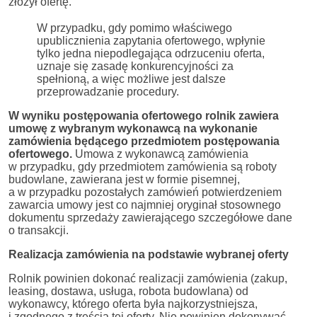
złożył ofertę.
W przypadku, gdy pomimo właściwego
upublicznienia zapytania ofertowego, wpłynie
tylko jedna niepodlegająca odrzuceniu oferta,
uznaje się zasadę konkurencyjności za
spełnioną, a więc możliwe jest dalsze
przeprowadzanie procedury.
W wyniku postępowania ofertowego rolnik zawiera
umowę z wybranym wykonawcą na wykonanie
zamówienia będącego przedmiotem postępowania
ofertowego.
Umowa z wykonawcą zamówienia
w przypadku, gdy przedmiotem zamówienia są roboty
budowlane, zawierana jest w formie pisemnej,
a w przypadku pozostałych zamówień potwierdzeniem
zawarcia umowy jest co najmniej oryginał stosownego
dokumentu sprzedaży zawierającego szczegółowe dane
o transakcji.
Realizacja zamówienia na podstawie wybranej oferty
Rolnik powinien dokonać realizacji zamówienia (zakup,
leasing, dostawa, usługa, robota budowlana) od
wykonawcy, którego oferta była najkorzystniejsza,
i zgodnego z treścią tej oferty. Nie powinien dokonywać