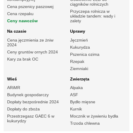
ciągników rolniczych
Cena pszenicy paszowej
Przyczepa rolnicza w
Cena rzepaku
układzie tandem: wady i
Ceny nawozów
zalety
Na czasie
Uprawy
Cena jęczmienia ze żniw
Jęczmień
2024
Kukurydza
Ceny gruntów ornych 2024
Pszenica ozima
Kary za brak OC
Rzepak
Ziemniaki
Wieś
Zwierzęta
ARiMR
Alpaka
Budynek gospodarczy
ASF
Dopłaty bezpośrednie 2024
Bydło mięsne
Dopłaty do zboża
Kurnik
Przestrzegasz GAEC 6 w
Mocznik w żywieniu bydła
kukurydzy
Trzoda chlewna