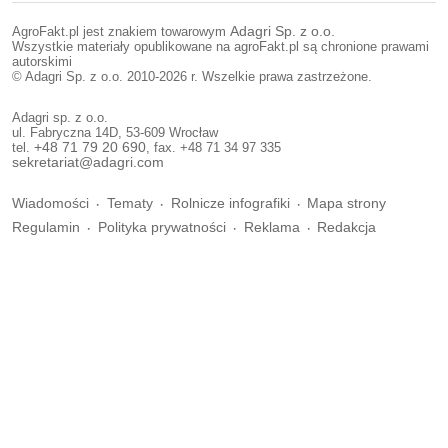
AgroFakt.pl jest znakiem towarowym
Adagri Sp. z o.o.
Wszystkie materiały opublikowane na agroFakt.pl są chronione prawami
autorskimi
© Adagri Sp. z o.o. 2010-2026 r. Wszelkie prawa zastrzeżone.
Adagri sp. z o.o.
ul. Fabryczna 14D, 53-609 Wrocław
tel.
+48 71 79 20 690
, fax. +48 71 34 97 335
sekretariat@adagri.com
Wiadomości
Tematy
Rolnicze infografiki
Mapa strony
Regulamin
Polityka prywatności
Reklama
Redakcja