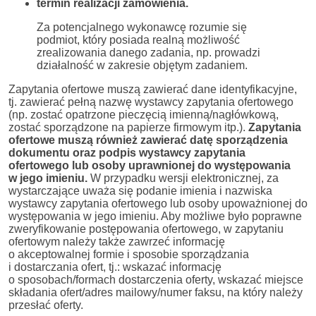
termin realizacji zamówienia.
Za potencjalnego wykonawcę rozumie się
podmiot, który posiada realną możliwość
zrealizowania danego zadania, np. prowadzi
działalność w zakresie objętym zadaniem.
Zapytania ofertowe muszą zawierać dane identyfikacyjne,
tj. zawierać pełną nazwę wystawcy zapytania ofertowego
(np. zostać opatrzone pieczęcią imienną/nagłówkową,
zostać sporządzone na papierze firmowym itp.).
Zapytania
ofertowe muszą również zawierać datę sporządzenia
dokumentu oraz podpis wystawcy zapytania
ofertowego lub osoby uprawnionej do występowania
w jego imieniu.
W przypadku wersji elektronicznej, za
wystarczające uważa się podanie imienia i nazwiska
wystawcy zapytania ofertowego lub osoby upoważnionej do
występowania w jego imieniu. Aby możliwe było poprawne
zweryfikowanie postępowania ofertowego, w zapytaniu
ofertowym należy także zawrzeć informację
o akceptowalnej formie i sposobie sporządzania
i dostarczania ofert, tj.: wskazać informację
o sposobach/formach dostarczenia oferty, wskazać miejsce
składania ofert/adres mailowy/numer faksu, na który należy
przesłać oferty.