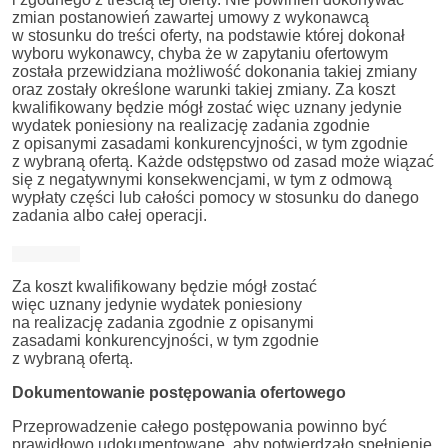
zmian postanowień zawartej umowy z wykonawcą
w stosunku do treści oferty, na podstawie której dokonał
wyboru wykonawcy, chyba że w zapytaniu ofertowym
została przewidziana możliwość dokonania takiej zmiany
oraz zostały określone warunki takiej zmiany. Za koszt
kwalifikowany będzie mógł zostać więc uznany jedynie
wydatek poniesiony na realizację zadania zgodnie
z opisanymi zasadami konkurencyjności, w tym zgodnie
z wybraną ofertą. Każde odstępstwo od zasad może wiązać
się z negatywnymi konsekwencjami, w tym z odmową
wypłaty części lub całości pomocy w stosunku do danego
zadania albo całej operacji.
Za koszt kwalifikowany będzie mógł zostać
więc uznany jedynie wydatek poniesiony
na realizację zadania zgodnie z opisanymi
zasadami konkurencyjności, w tym zgodnie
z wybraną ofertą.
Dokumentowanie postępowania ofertowego
Przeprowadzenie całego postępowania powinno być
prawidłowo udokumentowane, aby potwierdzało spełnienie