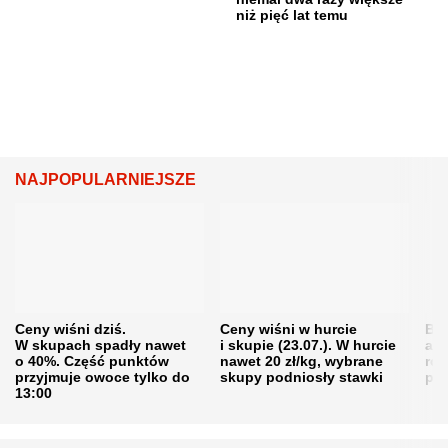
niż pięć lat temu
NAJPOPULARNIEJSZE
Ceny wiśni dziś.
Ceny wiśni w hurcie
Będ
W skupach spadły nawet
i skupie (23.07.). W hurcie
agr
o 40%. Część punktów
nawet 20 zł/kg, wybrane
rol
przyjmuje owoce tylko do
skupy podniosły stawki
pr
13:00