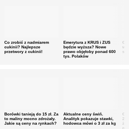
Co zrobić z nadmiarem
Emerytura z KRUS i ZUS
Cen
cukinii? Najlepsze
będzie wyższa? Nowe
w h
przetwory z cukinii!
prawo objęłoby ponad 600
się
tys. Polaków
Borówki tanieją do 15 zł. Za
Aktualne ceny świń.
Cen
to maliny mocno zdrożały.
Analityk pokazuje stawki,
202
Jakie są ceny na rynkach?
hodowca mówi o 3 zł za kg
żni
nie