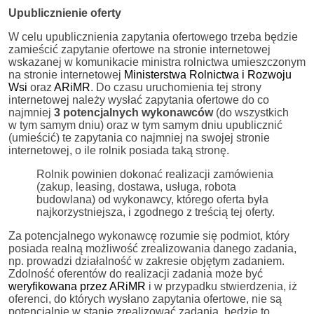
Upublicznienie oferty
W celu upublicznienia zapytania ofertowego trzeba będzie
zamieścić zapytanie ofertowe na stronie internetowej
wskazanej w komunikacie ministra rolnictwa umieszczonym
na stronie internetowej
Ministerstwa Rolnictwa i Rozwoju
Wsi
oraz
ARiMR
. Do czasu uruchomienia tej strony
internetowej należy wysłać zapytania ofertowe do co
najmniej
3 potencjalnych wykonawców
(do wszystkich
w tym samym dniu) oraz w tym samym dniu upublicznić
(umieścić) te zapytania co najmniej na swojej stronie
internetowej, o ile rolnik posiada taką stronę.
Rolnik powinien dokonać realizacji zamówienia
(zakup, leasing, dostawa, usługa, robota
budowlana) od wykonawcy, którego oferta była
najkorzystniejsza, i zgodnego z treścią tej oferty.
Za potencjalnego wykonawcę rozumie się podmiot, który
posiada realną możliwość zrealizowania danego zadania,
np. prowadzi działalność w zakresie objętym zadaniem.
Zdolność oferentów do realizacji zadania może być
weryfikowana przez ARiMR
i w przypadku stwierdzenia, iż
oferenci, do których wysłano zapytania ofertowe, nie są
potencjalnie w stanie zrealizować zadania, będzie to