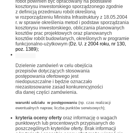
robót powinien być opracowany na podstawie
kosztorysu inwestorskiego sporządzonego zgodnie
z definicją przedmiaru robót określoną
w rozporządzeniu Ministra Infrastruktury z 18.05.2004
r. w sprawie określenia metod i podstaw sporządzania
kosztorysu inwestorskiego, obliczania planowanych
kosztów prac projektowych oraz planowanych
kosztów robót budowlanych, określonych w programie
funkcjonalno-użytkowym (
Dz. U. z 2004 roku, nr 130,
poz. 1389
);
Dzielenie zamówień w celu obejścia
przepisów dotyczących stosowania
postępowania ofertowego jest
niedopuszczalne i będzie oznaczało
niezastosowanie zasad konkurencyjności
dla danej części zamówienia.
warunki udziału w postępowaniu
(np. czas realizacji
ewentualnych napraw, liczba punktów serwisowych);
kryteria oceny oferty
oraz informację o wagach
punktowych lub procentowych przypisanych do
poszczególnych kryteriów oferty. Brak informacji