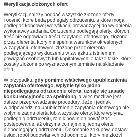
Weryfikacja złożonych ofert
Weryfikacji należy poddać wszystkie złożone oferty
i ocenić, które będą podlegały odrzuceniu, a które mogą
podlegać końcowej weryfikacji, prowadzącej do wyłonienia
wykonawcy zadania. Odrzuceniu podlegają oferty, których
treść nie odpowiada treści zapytania ofertowego, złożone
przez oferenta, który nie spełnia warunków określonych
w zapytaniu ofertowym, złożone przez oferenta
podlegającego wykluczeniu w związku z istnieniem
powiązań osobowych lub kapitałowych, a także takie, które
zostały złożone po wyznaczonym terminie na składanie
ofert.
W przypadku,
gdy pomimo właściwego upublicznienia
zapytania ofertowego, wpłynie tylko jedna
niepodlegająca odrzuceniu oferta, uznaje się zasadę
konkurencyjności za spełnioną
, a więc możliwe jest
dalsze przeprowadzanie procedury. Jeżeli jednak
w odpowiedzi na upublicznienie zapytania ofertowego nie
wpłynie żadna oferta lub wszystkie oferty, które wpłyną,
podlegają odrzuceniu, rolnik powinien powtórzać
postępowanie, aż otrzyma co najmniej jedną ofertę
niepodlegającą odrzuceniu. Dokonanie zakupów, dostaw,
usług, robót budowlanych od podmiotu, który nie złożył