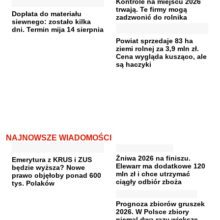
Kontrole na miejscu 2026
trwają. Te firmy mogą
Dopłata do materiału
zadzwonić do rolnika
siewnego: zostało kilka
dni. Termin mija 14 sierpnia
Powiat sprzedaje 83 ha
ziemi rolnej za 3,9 mln zł.
Cena wygląda kusząco, ale
są haczyki
NAJNOWSZE WIADOMOŚCI
Żniwa 2026 na finiszu.
Emerytura z KRUS i ZUS
Elewarr ma dodatkowe 120
będzie wyższa? Nowe
mln zł i chce utrzymać
prawo objęłoby ponad 600
ciągły odbiór zboża
tys. Polaków
Prognoza zbiorów gruszek
2026. W Polsce zbiory
niemal dwa razy większe