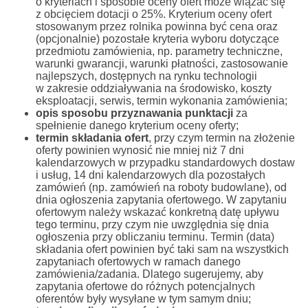
o kryteriach i sposobie oceny ofert może wiązać się
z obcięciem dotacji o 25%. Kryterium oceny ofert
stosowanym przez rolnika powinna być cena oraz
(opcjonalnie) pozostałe kryteria wyboru dotyczące
przedmiotu zamówienia, np. parametry techniczne,
warunki gwarancji, warunki płatności, zastosowanie
najlepszych, dostępnych na rynku technologii
w zakresie oddziaływania na środowisko, koszty
eksploatacji, serwis, termin wykonania zamówienia;
opis sposobu przyznawania punktacji
za
spełnienie danego kryterium oceny oferty;
termin składania ofert
, przy czym termin na złożenie
oferty powinien wynosić nie mniej niż 7 dni
kalendarzowych w przypadku standardowych dostaw
i usług, 14 dni kalendarzowych dla pozostałych
zamówień (np. zamówień na roboty budowlane), od
dnia ogłoszenia zapytania ofertowego. W zapytaniu
ofertowym należy wskazać konkretną datę upływu
tego terminu, przy czym nie uwzględnia się dnia
ogłoszenia przy obliczaniu terminu. Termin (data)
składania ofert powinien być taki sam na wszystkich
zapytaniach ofertowych w ramach danego
zamówienia/zadania. Dlatego sugerujemy, aby
zapytania ofertowe do różnych potencjalnych
oferentów były wysyłane w tym samym dniu;