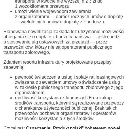
transportu w kwocie nie wyższej niż 3 zł do
1 wozokilometra przewozu;
umożliwienie wojewodom zawierania
z organizatorami — oprócz rocznych umów o dopłatę
— wieloletnich umów o dopłatę z Funduszu.
Planowana nowelizacja zakłada też utrzymanie możliwości
ubiegania się o dopłatę z budżetu państwa — jeśli chodzi
o stosowanie ulg ustawowych za przejazd — przez
przewoźników, którzy nie są operatorami publicznego
transportu zbiorowego.
Zdaniem resortu infrastruktury projektowane przepisy
zapewnią:
pewność świadczenia usług i spłaty rat leasingowych
związaną z zawarciem umowy o świadczenie usług
w zakresie publicznego transportu zbiorowego z jego
organizatorem,
możliwość korzystania z funduszy UE na zakup
środków transportu, którymi są realizowane przewozy
o charakterze użyteczności publicznej. Brak takich
przewozów pozbawia organizatorów i operatorów
możliwości korzystania z tych środków.
Czytaj też:
Oznaczenie „Produkt polski” bohaterem nowej