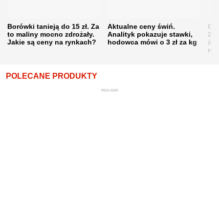
Borówki tanieją do 15 zł. Za
Aktualne ceny świń.
Cen
to maliny mocno zdrożały.
Analityk pokazuje stawki,
202
Jakie są ceny na rynkach?
hodowca mówi o 3 zł za kg
żni
nie
POLECANE PRODUKTY
REKLAMA