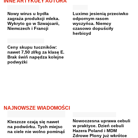
INNE ARTYKUŁY AUTORA
Nowy wirus u bydła
Luximo jesienią przeciwko
zagraża produkcji mleka.
odpornym rasom
Wykryto go w Szwajcarii,
wyczyńca. Niemcy
Niemczech i Francji
czasowo dopuściły
herbicyd
Ceny skupu tuczników:
nawet 7,50 zł/kg za klasę E.
Brak świń napędza kolejne
podwyżki
NAJNOWSZE WIADOMOŚCI
Nowoczesna uprawa cebuli
Kleszcze czają się nawet
w praktyce. Dzień cebuli
na podwórku. Tych miejsc
Hazera Poland i MDM
na ciele nie wolno pominąć
Zdrowe Plony już wkrótce