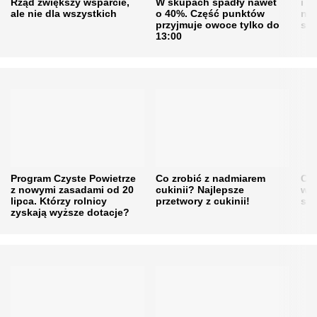
Rząd zwiększy wsparcie,
W skupach spadły nawet
i s
ale nie dla wszystkich
o 40%. Część punktów
naw
przyjmuje owoce tylko do
sku
13:00
Program Czyste Powietrze
Co zrobić z nadmiarem
Cen
z nowymi zasadami od 20
cukinii? Najlepsze
w h
lipca. Którzy rolnicy
przetwory z cukinii!
się
zyskają wyższe dotacje?