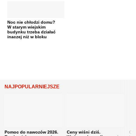
Noc nie chłodzi domu?
W starym wiejskim
budynku trzeba działać
inaczej niż w bloku
NAJPOPULARNIEJSZE
Pomoc do nawozów 2026.
Ceny wiśni dziś.
Cen