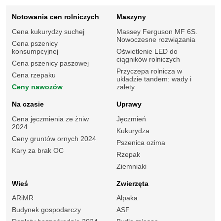
Notowania cen rolniczych
Maszyny
Cena kukurydzy suchej
Massey Ferguson MF 6S.
Nowoczesne rozwiązania
Cena pszenicy
konsumpcyjnej
Oświetlenie LED do
ciągników rolniczych
Cena pszenicy paszowej
Przyczepa rolnicza w
Cena rzepaku
układzie tandem: wady i
Ceny nawozów
zalety
Na czasie
Uprawy
Cena jęczmienia ze żniw
Jęczmień
2024
Kukurydza
Ceny gruntów ornych 2024
Pszenica ozima
Kary za brak OC
Rzepak
Ziemniaki
Wieś
Zwierzęta
ARiMR
Alpaka
Budynek gospodarczy
ASF