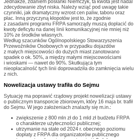
Jednakże, zdaniem posłanki Niemczyk, ta kwota jest nadal
zdecydowanie zbyt niska. Należy wziąć pod uwagę takie
czynniki, jak dramatyczny wzrost cen paliw, taboru oraz
płac. Inną przyczyną kłopotów jest to, że zgodnie
z zasadami programu FRPA samorządy muszą dopłacić do
kwoty deficytu na danej linii komunikacyjnej nie mniej niż
10% ze środków własnych.
Według szacunków Ogólnopolskiego Stowarzyszenia
Przewoźników Osobowych w przypadku dojazdów
z małych miejscowości do dużych miast zanotowano
spadek o ok. 50%, a między małymi miejscowościami
i wioskami — nawet do 90%. Skutkująca tym
nieopłacalność tych linii doprowadziła do zamknięcia wielu
z nich.
Nowelizacja ustawy trafiła do Sejmu
Sytuację ma poprawić rządowy projekt nowelizacji ustawy
o publicznym transporcie zbiorowym, który 16 maja br. trafił
do Sejmu. W jego założeniach znalazły się m.in.:
zwiększenie z 800 mln zł do 1 mld zł budżetu FRPA
o charakterze użyteczności publicznej;
utrzymanie na stałe od 2024 r. obecnego poziomu
dopłaty z FRPA dla organizatorów publicznego