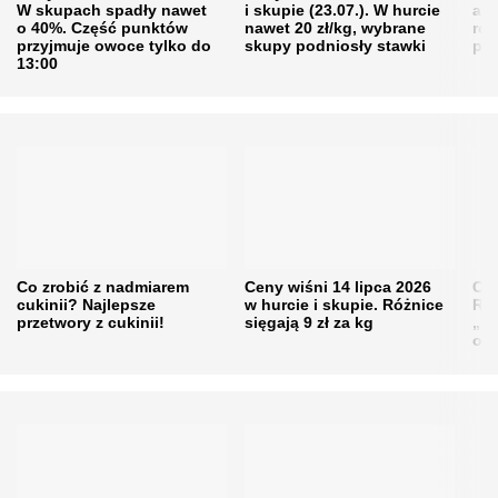
W skupach spadły nawet
i skupie (23.07.). W hurcie
agr
o 40%. Część punktów
nawet 20 zł/kg, wybrane
rol
przyjmuje owoce tylko do
skupy podniosły stawki
pr
13:00
Co zrobić z nadmiarem
Ceny wiśni 14 lipca 2026
Cen
cukinii? Najlepsze
w hurcie i skupie. Różnice
Rol
przetwory z cukinii!
sięgają 9 zł za kg
„pe
obn