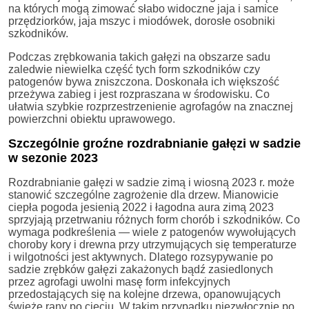
na których mogą zimować słabo widoczne jaja i samice
przędziorków, jaja mszyc i miodówek, dorosłe osobniki
szkodników.
Podczas zrębkowania takich gałęzi na obszarze sadu
zaledwie niewielka część tych form szkodników czy
patogenów bywa zniszczona. Doskonała ich większość
przeżywa zabieg i jest rozpraszana w środowisku. Co
ułatwia szybkie rozprzestrzenienie agrofagów na znacznej
powierzchni obiektu uprawowego.
Szczególnie groźne rozdrabnianie gałęzi w sadzie
w sezonie 2023
Rozdrabnianie gałęzi w sadzie zimą i wiosną 2023 r. może
stanowić szczególne zagrożenie dla drzew. Mianowicie
ciepła pogoda jesienią 2022 i łagodna aura zimą 2023
sprzyjają przetrwaniu różnych form chorób i szkodników. Co
wymaga podkreślenia — wiele z patogenów wywołujących
choroby kory i drewna przy utrzymujących się temperaturze
i wilgotności jest aktywnych. Dlatego rozsypywanie po
sadzie zrębków gałęzi zakażonych bądź zasiedlonych
przez agrofagi uwolni masę form infekcyjnych
przedostających się na kolejne drzewa, opanowujących
świeże rany po cięciu. W takim przypadku niezwłocznie po