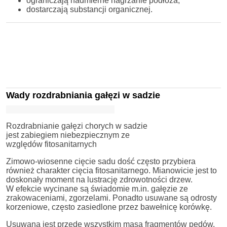
ograniczają nadmierne nagrzanie podłoża,
dostarczają substancji organicznej.
Wady rozdrabniania gałęzi w sadzie
Rozdrabnianie gałęzi chorych w sadzie
jest zabiegiem niebezpiecznym ze
względów fitosanitarnych
Zimowo-wiosenne cięcie sadu dość często przybiera
również charakter cięcia fitosanitarnego. Mianowicie jest to
doskonały moment na lustrację zdrowotności drzew.
W efekcie wycinane są świadomie m.in. gałęzie ze
zrakowaceniami, zgorzelami. Ponadto usuwane są odrosty
korzeniowe, często zasiedlone przez bawełnicę korówkę.
Usuwana jest przede wszystkim masa fragmentów pędów,