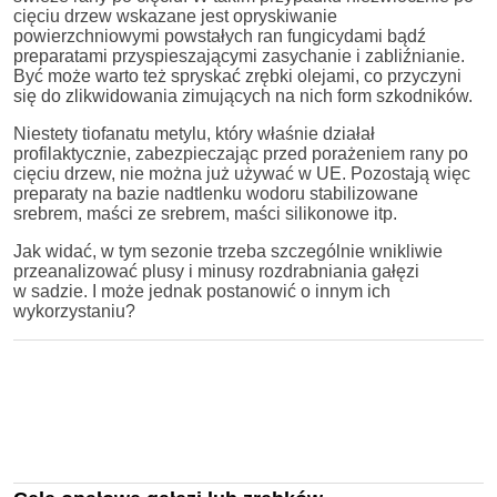
cięciu drzew wskazane jest opryskiwanie
powierzchniowymi powstałych ran fungicydami bądź
preparatami przyspieszającymi zasychanie i zabliźnianie.
Być może warto też spryskać zrębki olejami, co przyczyni
się do zlikwidowania zimujących na nich form szkodników.
Niestety tiofanatu metylu, który właśnie działał
profilaktycznie, zabezpieczając przed porażeniem rany po
cięciu drzew, nie można już używać w UE. Pozostają więc
preparaty na bazie nadtlenku wodoru stabilizowane
srebrem, maści ze srebrem, maści silikonowe itp.
Jak widać, w tym sezonie trzeba szczególnie wnikliwie
przeanalizować plusy i minusy rozdrabniania gałęzi
w sadzie. I może jednak postanowić o innym ich
wykorzystaniu?