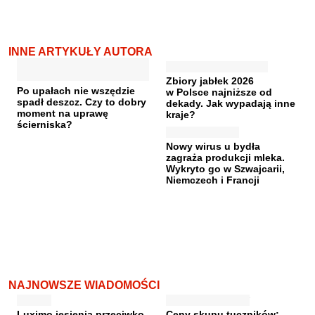
INNE ARTYKUŁY AUTORA
Zbiory jabłek 2026
Po upałach nie wszędzie
w Polsce najniższe od
spadł deszcz. Czy to dobry
dekady. Jak wypadają inne
moment na uprawę
kraje?
ścierniska?
Nowy wirus u bydła
zagraża produkcji mleka.
Wykryto go w Szwajcarii,
Niemczech i Francji
NAJNOWSZE WIADOMOŚCI
Luximo jesienią przeciwko
Ceny skupu tuczników: