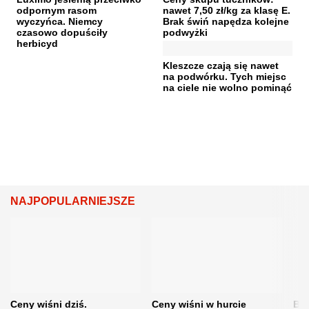
odpornym rasom
nawet 7,50 zł/kg za klasę E.
wyczyńca. Niemcy
Brak świń napędza kolejne
czasowo dopuściły
podwyżki
herbicyd
Kleszcze czają się nawet
na podwórku. Tych miejsc
na ciele nie wolno pominąć
NAJPOPULARNIEJSZE
Ceny wiśni dziś.
Ceny wiśni w hurcie
Będ