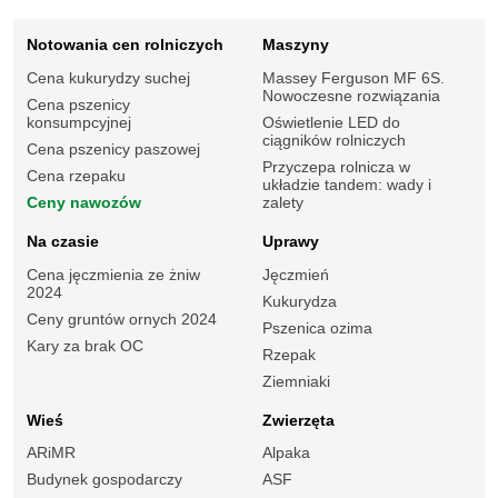
Notowania cen rolniczych
Maszyny
Cena kukurydzy suchej
Massey Ferguson MF 6S.
Nowoczesne rozwiązania
Cena pszenicy
konsumpcyjnej
Oświetlenie LED do
ciągników rolniczych
Cena pszenicy paszowej
Przyczepa rolnicza w
Cena rzepaku
układzie tandem: wady i
Ceny nawozów
zalety
Na czasie
Uprawy
Cena jęczmienia ze żniw
Jęczmień
2024
Kukurydza
Ceny gruntów ornych 2024
Pszenica ozima
Kary za brak OC
Rzepak
Ziemniaki
Wieś
Zwierzęta
ARiMR
Alpaka
Budynek gospodarczy
ASF