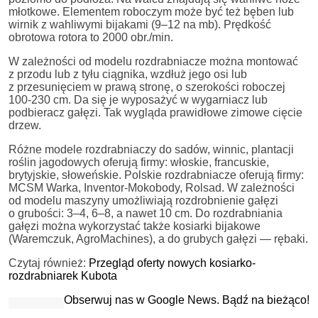
młotkowe. Elementem roboczym może być też bęben lub
wirnik z wahliwymi bijakami (9–12 na mb). Prędkość
obrotowa rotora to 2000 obr./min.
W zależności od modelu rozdrabniacze można montować
z przodu lub z tyłu ciągnika, wzdłuż jego osi lub
z przesunięciem w prawą stronę, o szerokości roboczej
100-230 cm. Da się je wyposażyć w wygarniacz lub
podbieracz gałęzi. Tak wygląda prawidłowe zimowe cięcie
drzew.
Różne modele rozdrabniaczy do sadów, winnic, plantacji
roślin jagodowych oferują firmy: włoskie, francuskie,
brytyjskie, słoweńskie. Polskie rozdrabniacze oferują firmy:
MCSM Warka, Inventor-Mokobody, Rolsad. W zależności
od modelu maszyny umożliwiają rozdrobnienie gałęzi
o grubości: 3–4, 6–8, a nawet 10 cm. Do rozdrabniania
gałęzi można wykorzystać także kosiarki bijakowe
(Waremczuk, AgroMachines), a do grubych gałęzi — rębaki.
Czytaj również:
Przegląd oferty nowych kosiarko-
rozdrabniarek Kubota
Obserwuj nas w Google News. Bądź na bieżąco!