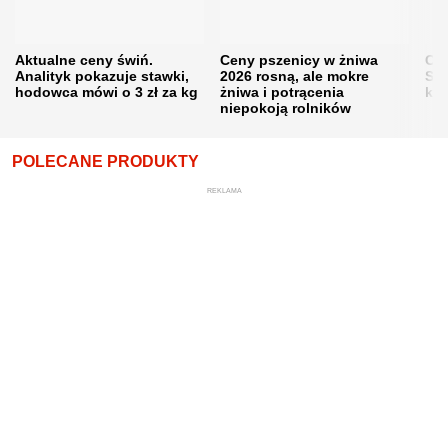
Aktualne ceny świń.
Ceny pszenicy w żniwa
Ce
Analityk pokazuje stawki,
2026 rosną, ale mokre
Sku
hodowca mówi o 3 zł za kg
żniwa i potrącenia
kon
niepokoją rolników
POLECANE PRODUKTY
REKLAMA