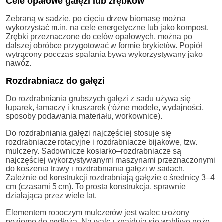
Cele opałowe gałęzi lub zrębków
Zebraną w sadzie, po cięciu drzew biomasę można
wykorzystać m.in. na cele energetyczne lub jako kompost.
Zrębki przeznaczone do celów opałowych, można po
dalszej obróbce przygotować w formie brykietów. Popiół
wytrącony podczas spalania bywa wykorzystywany jako
nawóz.
Rozdrabniacz do gałęzi
Do rozdrabniania grubszych gałęzi z sadu używa się
łuparek, łamaczy i kruszarek (różne modele, wydajności,
sposoby podawania materiału, workownice).
Do rozdrabniania gałęzi najczęściej stosuje się
rozdrabniacze rotacyjne i rozdrabniacze bijakowe, tzw.
mulczery. Sadownicze kosiarko–rozdrabniacze są
najczęściej wykorzystywanymi maszynami przeznaczonymi
do koszenia trawy i rozdrabniania gałęzi w sadach.
Zależnie od konstrukcji rozdrabniają gałęzie o średnicy 3–4
cm (czasami 5 cm). To prosta konstrukcja, sprawnie
działająca przez wiele lat.
Elementem roboczym mulczerów jest walec ułożony
poziomo do podłoża. Na walcu znajdują się wahliwe noże