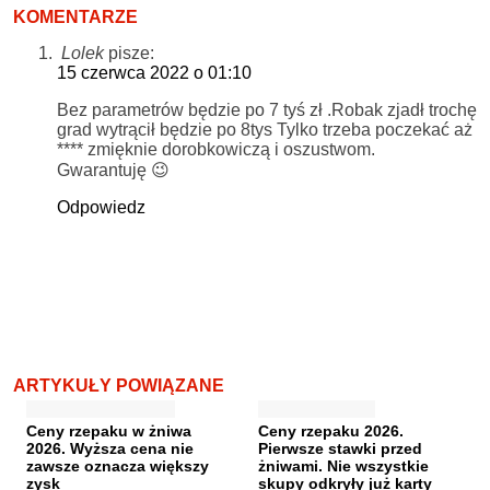
KOMENTARZE
Lolek
pisze:
15 czerwca 2022 o 01:10
Bez parametrów będzie po 7 tyś zł .Robak zjadł trochę
grad wytrącił będzie po 8tys Tylko trzeba poczekać aż
**** zmięknie dorobkowiczą i oszustwom.
Gwarantuję 😉
Odpowiedz
ARTYKUŁY POWIĄZANE
Ceny rzepaku w żniwa
Ceny rzepaku 2026.
2026. Wyższa cena nie
Pierwsze stawki przed
zawsze oznacza większy
żniwami. Nie wszystkie
zysk
skupy odkryły już karty