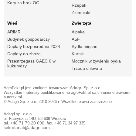
Kary za brak OC
Rzepak
Ziemniaki
Wieś
Zwierzęta
ARiMR
Alpaka
Budynek gospodarczy
ASF
Dopłaty bezpośrednie 2024
Bydło mięsne
Dopłaty do zboża
Kurnik
Przestrzegasz GAEC 6 w
Mocznik w żywieniu bydła
kukurydzy
Trzoda chlewna
AgroFakt.pl jest znakiem towarowym
Adagri Sp. z o.o.
Wszystkie materiały opublikowane na agroFakt.pl są chronione prawami
autorskimi
© Adagri Sp. z o.o. 2010-2026 r. Wszelkie prawa zastrzeżone.
Adagri sp. z o.o.
ul. Fabryczna 14D, 53-609 Wrocław
tel.
+48 71 79 20 690
, fax. +48 71 34 97 335
sekretariat@adagri.com