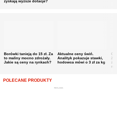
zyskają wyższe dotacje?
Borówki tanieją do 15 zł. Za
Aktualne ceny świń.
Cen
to maliny mocno zdrożały.
Analityk pokazuje stawki,
202
Jakie są ceny na rynkach?
hodowca mówi o 3 zł za kg
żni
nie
POLECANE PRODUKTY
REKLAMA