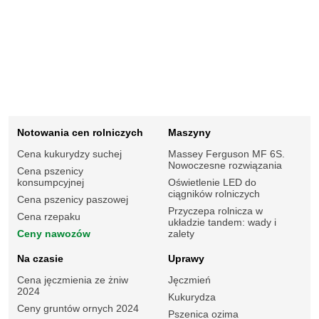
Notowania cen rolniczych
Maszyny
Cena kukurydzy suchej
Massey Ferguson MF 6S.
Nowoczesne rozwiązania
Cena pszenicy
konsumpcyjnej
Oświetlenie LED do
ciągników rolniczych
Cena pszenicy paszowej
Przyczepa rolnicza w
Cena rzepaku
układzie tandem: wady i
Ceny nawozów
zalety
Na czasie
Uprawy
Cena jęczmienia ze żniw
Jęczmień
2024
Kukurydza
Ceny gruntów ornych 2024
Pszenica ozima