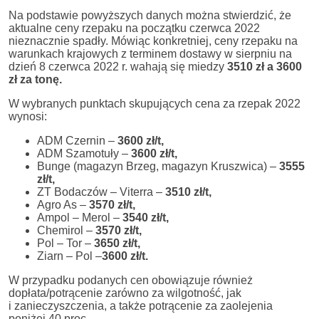
Na podstawie powyższych danych można stwierdzić, że
aktualne ceny rzepaku na początku czerwca 2022
nieznacznie spadły. Mówiąc konkretniej, ceny rzepaku na
warunkach krajowych z terminem dostawy w sierpniu na
dzień 8 czerwca 2022 r. wahają się miedzy
3510 zł a 3600
zł za tonę.
W wybranych punktach skupujących cena za rzepak 2022
wynosi:
ADM Czernin –
3600 zł/t,
ADM Szamotuły –
3600 zł/t,
Bunge (magazyn Brzeg, magazyn Kruszwica) –
3555
zł/t,
ZT Bodaczów – Viterra –
3510 zł/t,
Agro As –
3570 zł/t,
Ampol – Merol –
3540 zł/t,
Chemirol –
3570 zł/t,
Pol – Tor –
3650 zł/t,
Ziarn – Pol –
3600 zł/t.
W przypadku podanych cen obowiązuje również
dopłata/potrącenie zarówno za wilgotność, jak
i zanieczyszczenia, a także potrącenie za zaolejenia
poniżej 40 proc.