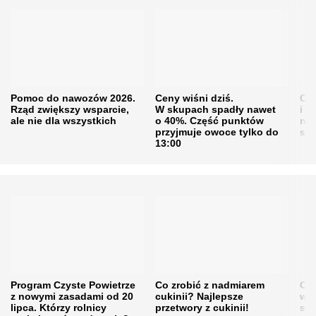
Pomoc do nawozów 2026.
Ceny wiśni dziś.
Cen
Rząd zwiększy wsparcie,
W skupach spadły nawet
i s
ale nie dla wszystkich
o 40%. Część punktów
naw
przyjmuje owoce tylko do
sku
13:00
Program Czyste Powietrze
Co zrobić z nadmiarem
Cen
z nowymi zasadami od 20
cukinii? Najlepsze
w h
lipca. Którzy rolnicy
przetwory z cukinii!
się