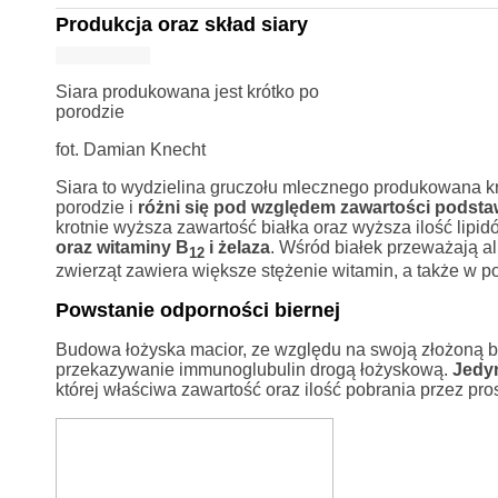
Produkcja oraz skład siary
Siara produkowana jest krótko po
porodzie
fot. Damian Knecht
Siara to wydzielina gruczołu mlecznego produkowana kr
porodzie i
różni się pod względem zawartości podst
krotnie wyższa zawartość białka oraz wyższa ilość lipid
oraz witaminy B
i żelaza
. Wśród białek przeważają a
12
zwierząt zawiera większe stężenie witamin, a także w 
Powstanie odporności biernej
Budowa łożyska macior, ze względu na swoją złożoną 
przekazywanie immunoglubulin drogą łożyskową.
Jedyn
której właściwa zawartość oraz ilość pobrania przez pr