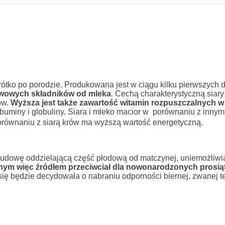
ótko po porodzie. Produkowana jest w ciągu kilku pierwszych d
awowych składników od mleka
. Cechą charakterystyczną siary 
ów.
Wyższa jest także zawartość witamin rozpuszczalnych w
lbuminy i globuliny. Siara i mleko macior w porównaniu z innym
porównaniu z siarą krów ma wyższą wartość energetyczną.
budowę oddzielającą część płodową od matczynej, uniemożliwi
ym więc źródłem przeciwciał dla nowonarodzonych prosiąt 
osię będzie decydowała o nabraniu odporności biernej, zwanej t