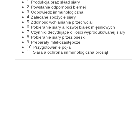
Produkcja oraz skład siary
Powstanie odporności biernej
Odpowiedź immunologiczna
Zalecane spożycie siary
Zdolność wchłaniania przeciwciał
Pobieranie siary a rozwój białek mięśniowych
Czynniki decydujące o ilości wyprodukowanej siary
Pobieranie siary przez oseski
Preparaty mlekozastępcze
Przygotowanie pójła
Siara a ochrona immunologiczna prosiąt