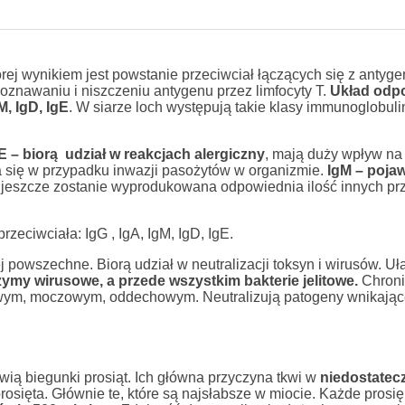
j wynikiem jest powstanie przeciwciał łączących się z antyg
nawaniu i niszczeniu antygenu przez limfocyty T.
Układ odp
M, IgD, IgE
. W siarze loch występują takie klasy immunoglobulin
E – biorą udział w reakcjach alergiczny
, mają duży wpływ na
a się w przypadku inwazji pasożytów w organizmie.
IgM – pojaw
 jeszcze zostanie wyprodukowana odpowiednia ilość innych prz
eciwciała: IgG , IgA, IgM, IgD, IgE.
ej powszechne. Biorą udział w neutralizacji toksyn i wirusów. Uł
zymy wirusowe, a przede wszystkim bakterie jelitowe.
Chroni
owym, moczowym, oddechowym. Neutralizują patogeny wnikając
wią biegunki prosiąt. Ich główna przyczyna tkwi w
niedostate
rosięta. Głównie te, które są najsłabsze w miocie. Każde prosię