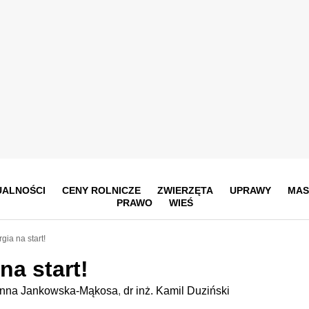
UALNOŚCI
CENY ROLNICZE
ZWIERZĘTA
UPRAWY
MAS
PRAWO
WIEŚ
gia na start!
na start!
 Anna Jankowska-Mąkosa
,
dr inż. Kamil Duziński