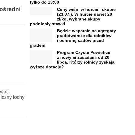
tylko do 13:00
pośredni
Ceny wiśni w hurcie i skupie
(23.07.). W hurcie nawet 20
zł/kg, wybrane skupy
podniosły stawki
Będzie wsparcie na agregaty
prądotwórcze dla rolników
i ochronę sadów przed
gradem
Program Czyste Powietrze
z nowymi zasadami od 20
lipca. Którzy rolnicy zyskają
wyższe dotacje?
ywać
iczny lochy