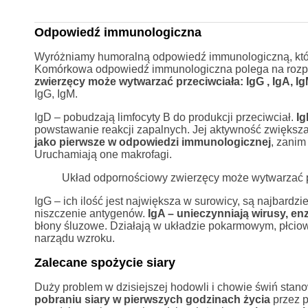
Odpowiedź immunologiczna
Wyróżniamy humoralną odpowiedź immunologiczną, które
Komórkowa odpowiedź immunologiczna polega na rozpoz
zwierzęcy może wytwarzać przeciwciała: IgG , IgA, Ig
IgG, IgM.
IgD – pobudzają limfocyty B do produkcji przeciwciał.
Ig
powstawanie reakcji zapalnych. Jej aktywność zwiększ
jako pierwsze w odpowiedzi immunologicznej
, zanim
Uruchamiają one makrofagi.
Układ odpornościowy zwierzęcy może wytwarzać prz
IgG – ich ilość jest największa w surowicy, są najbardzi
niszczenie antygenów.
IgA – unieczynniają wirusy, en
błony śluzowe. Działają w układzie pokarmowym, płci
narządu wzroku.
Zalecane spożycie siary
Duży problem w dzisiejszej hodowli i chowie świń stano
pobraniu siary w pierwszych godzinach życia
przez p