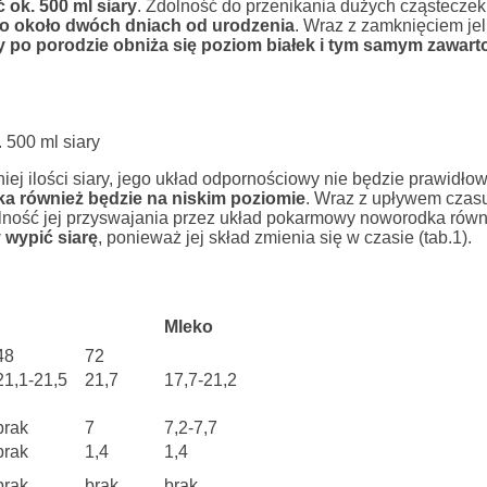
 ok. 500 ml siary
. Zdolność do przenikania dużych cząsteczek
po około dwóch dniach od urodzenia
. Wraz z zamknięciem jel
y po porodzie obniża się poziom białek i tym samym zawarto
 500 ml siary
iej ilości siary, jego układ odpornościowy nie będzie prawidłow
a również będzie na niskim poziomie
. Wraz z upływem czas
dolność jej przyswajania przez układ pokarmowy noworodka równ
 wypić siarę
, ponieważ jej skład zmienia się w czasie (tab.1).
Mleko
48
72
21,1-21,5
21,7
17,7-21,2
brak
7
7,2-7,7
brak
1,4
1,4
brak
brak
brak