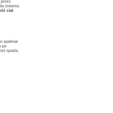
 przez
ita zmienia
ść ciał
o spełniał
u po
ież spada.