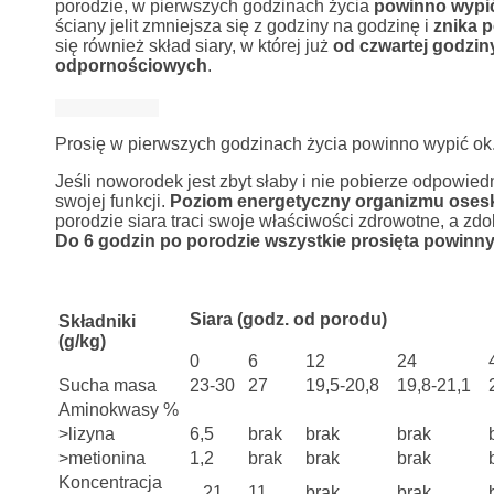
porodzie, w pierwszych godzinach życia
powinno wypić
ściany jelit zmniejsza się z godziny na godzinę i
znika 
się również skład siary, w której już
od czwartej godzin
odpornościowych
.
Prosię w pierwszych godzinach życia powinno wypić ok.
Jeśli noworodek jest zbyt słaby i nie pobierze odpowiedn
swojej funkcji.
Poziom energetyczny organizmu osesk
porodzie siara traci swoje właściwości zdrowotne, a z
Do 6 godzin po porodzie wszystkie prosięta powinny
Siara (godz. od porodu)
Składniki
(g/kg)
0
6
12
24
Sucha masa
23-30
27
19,5-20,8
19,8-21,1
Aminokwasy %
>lizyna
6,5
brak
brak
brak
>metionina
1,2
brak
brak
brak
Koncentracja
21
11
brak
brak