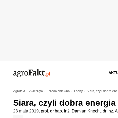
AKT
Agrofakt
Zwierzęta
Trzoda chlewna
Lochy
Siara, czyli dobra ener
Siara, czyli dobra energia 
23 maja 2019
,
prof. dr hab. inż. Damian Knecht
,
dr inż.