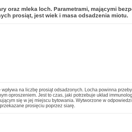
ary oraz mleka loch. Parametrami, mającymi bez
ch prosiąt, jest wiek i masa odsadzenia miotu.
e wpływa na liczbę prosiąt odsadzonych. Locha powinna przeb
 oproszeniem. Jest to czas, jaki potrzebuje układ immunolog
ującym się w jej miejscu bytowania. Wytworzone w odpowiedzi
przekazane prosięciu poprzez siarę.