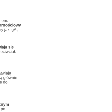
enem.
ornościowy
y jak IgA ,
iają się
eciwciał.
atwiają
ą głównie
e do
cznym
 po