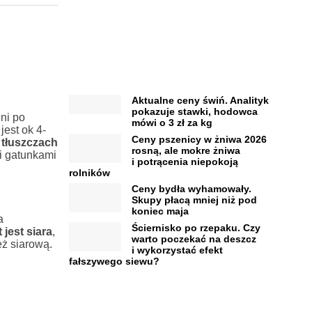
Aktualne ceny świń. Analityk
pokazuje stawki, hodowca
ni po
mówi o 3 zł za kg
jest ok 4-
Ceny pszenicy w żniwa 2026
 tłuszczach
rosną, ale mokre żniwa
i gatunkami
i potrącenia niepokoją
rolników
Ceny bydła wyhamowały.
Skupy płacą mniej niż pod
koniec maja
a
Ściernisko po rzepaku. Czy
jest siara
,
warto poczekać na deszcz
eż siarową.
i wykorzystać efekt
fałszywego siewu?