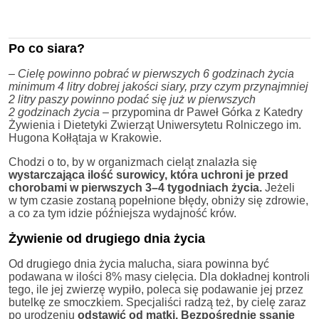
Po co siara?
– Cielę powinno pobrać w pierwszych 6 godzinach życia
minimum 4 litry dobrej jakości siary, przy czym przynajmniej
2 litry paszy powinno podać się już w pierwszych
2 godzinach życia
– przypomina dr Paweł Górka z Katedry
Żywienia i Dietetyki Zwierząt Uniwersytetu Rolniczego im.
Hugona Kołłątaja w Krakowie.
Chodzi o to, by w organizmach cieląt znalazła się
wystarczająca ilość surowicy, która uchroni je przed
chorobami w pierwszych 3–4 tygodniach życia.
Jeżeli
w tym czasie zostaną popełnione błędy, obniży się zdrowie,
a co za tym idzie późniejsza wydajność krów.
Żywienie od drugiego dnia życia
Od drugiego dnia życia malucha, siara powinna być
podawana w ilości 8% masy cielęcia. Dla dokładnej kontroli
tego, ile jej zwierzę wypiło, poleca się podawanie jej przez
butelkę ze smoczkiem. Specjaliści radzą też, by cielę zaraz
po urodzeniu
odstawić od matki. Bezpośrednie ssanie