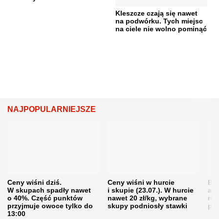
Kleszcze czają się nawet
na podwórku. Tych miejsc
na ciele nie wolno pominąć
NAJPOPULARNIEJSZE
Ceny wiśni dziś.
Ceny wiśni w hurcie
Będ
W skupach spadły nawet
i skupie (23.07.). W hurcie
agr
o 40%. Część punktów
nawet 20 zł/kg, wybrane
rol
przyjmuje owoce tylko do
skupy podniosły stawki
pr
13:00