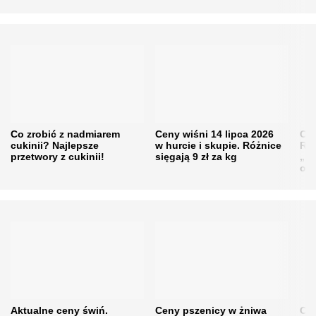
Co zrobić z nadmiarem
Ceny wiśni 14 lipca 2026
Cen
cukinii? Najlepsze
w hurcie i skupie. Różnice
Rol
przetwory z cukinii!
sięgają 9 zł za kg
„pe
obn
Aktualne ceny świń.
Ceny pszenicy w żniwa
Ce