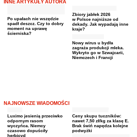
INNE ARTYKUŁY AUTORA
Zbiory jabłek 2026
Po upałach nie wszędzie
w Polsce najniższe od
spadł deszcz. Czy to dobry
dekady. Jak wypadają inne
moment na uprawę
kraje?
ścierniska?
Nowy wirus u bydła
zagraża produkcji mleka.
Wykryto go w Szwajcarii,
Niemczech i Francji
NAJNOWSZE WIADOMOŚCI
Luximo jesienią przeciwko
Ceny skupu tuczników:
odpornym rasom
nawet 7,50 zł/kg za klasę E.
wyczyńca. Niemcy
Brak świń napędza kolejne
czasowo dopuściły
podwyżki
herbicyd