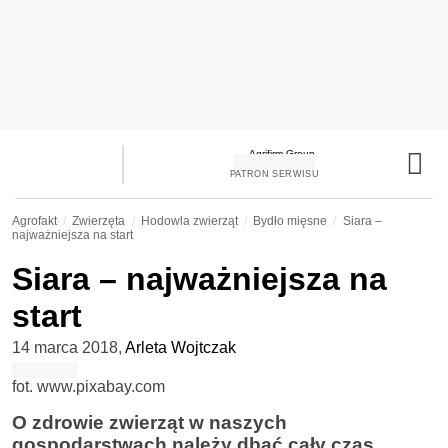
PATRON SERWISU
Agrofakt
Zwierzęta
Hodowla zwierząt
Bydło mięsne
Siara –
najważniejsza na start
Siara – najważniejsza na
start
14 marca 2018
,
Arleta Wojtczak
fot. www.pixabay.com
O zdrowie zwierząt w naszych
gospodarstwach należy dbać cały czas.