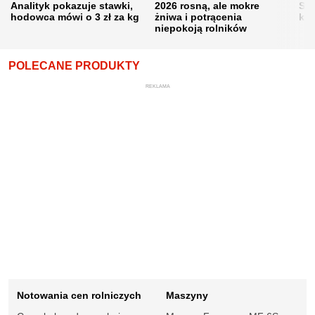
Analityk pokazuje stawki,
2026 rosną, ale mokre
Sku
hodowca mówi o 3 zł za kg
żniwa i potrącenia
kon
niepokoją rolników
POLECANE PRODUKTY
REKLAMA
Notowania cen rolniczych
Maszyny