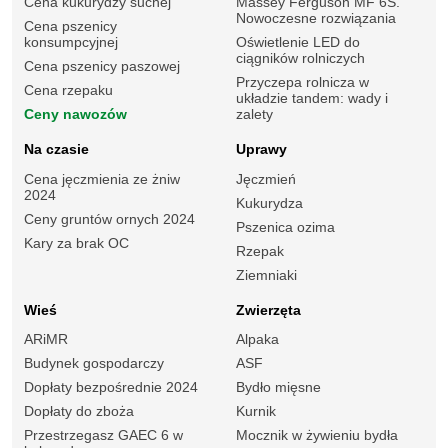
Cena kukurydzy suchej
Massey Ferguson MF 6S.
Nowoczesne rozwiązania
Cena pszenicy
konsumpcyjnej
Oświetlenie LED do
ciągników rolniczych
Cena pszenicy paszowej
Przyczepa rolnicza w
Cena rzepaku
układzie tandem: wady i
Ceny nawozów
zalety
Na czasie
Uprawy
Cena jęczmienia ze żniw
Jęczmień
2024
Kukurydza
Ceny gruntów ornych 2024
Pszenica ozima
Kary za brak OC
Rzepak
Ziemniaki
Wieś
Zwierzęta
ARiMR
Alpaka
Budynek gospodarczy
ASF
Dopłaty bezpośrednie 2024
Bydło mięsne
Dopłaty do zboża
Kurnik
Przestrzegasz GAEC 6 w
Mocznik w żywieniu bydła