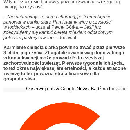
W tym też okresie hodowcy powinni zwracać szczególną
uwagę na czystość.
– Nie uchronimy się przed chorobą, jeśli brud będzie
panował w banku siary. Pamiętajmy więc o czystości
w lodówkach
– uczulał Paweł Górka. –
Jeśli już
zdecydujemy się karmić cielęta mlekiem odpadowym,
polecam pasteryzowane
– dodawał.
Karmienie cielęcia siarką powinno trwać przez pierwsze
3–4 dni jego życia. Zbagatelizowanie wagi tego zabiegu
w konsekwencji może prowadzić do częstszej
zachorowalności zwierząt. Pierwsze tygodnie ich życia,
to też okres największej śmiertelności, a każde stracone
zwierzę to też poważna strata finansowa dla
gospodarstwa.
Obserwuj nas w Google News. Bądź na bieżąco!