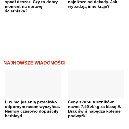
spadł deszcz. Czy to dobry
najniższe od dekady. Jak
moment na uprawę
wypadają inne kraje?
ścierniska?
NAJNOWSZE WIADOMOŚCI
Luximo jesienią przeciwko
Ceny skupu tuczników:
odpornym rasom wyczyńca.
nawet 7,50 zł/kg za klasę E.
Niemcy czasowo dopuściły
Brak świń napędza kolejne
herbicyd
podwyżki