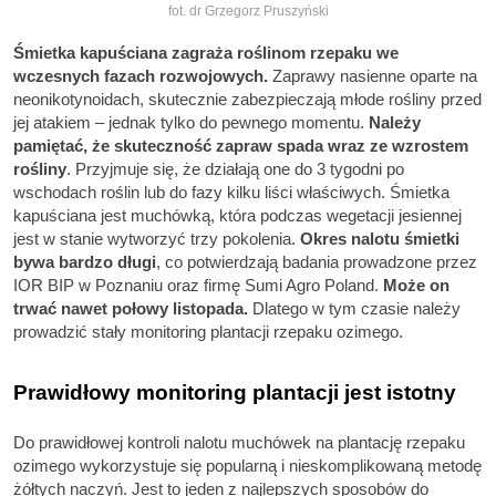
fot. dr Grzegorz Pruszyński
Śmietka kapuściana zagraża roślinom rzepaku we
wczesnych fazach rozwojowych.
Zaprawy nasienne oparte na
neonikotynoidach, skutecznie zabezpieczają młode rośliny przed
jej atakiem – jednak tylko do pewnego momentu.
Należy
pamiętać, że skuteczność zapraw spada wraz ze wzrostem
rośliny
. Przyjmuje się, że działają one do 3 tygodni po
wschodach roślin lub do fazy kilku liści właściwych. Śmietka
kapuściana jest muchówką, która podczas wegetacji jesiennej
jest w stanie wytworzyć trzy pokolenia.
Okres nalotu śmietki
bywa bardzo długi
, co potwierdzają badania prowadzone przez
IOR BIP w Poznaniu oraz firmę Sumi Agro Poland.
Może on
trwać nawet połowy listopada.
Dlatego w tym czasie należy
prowadzić stały monitoring plantacji rzepaku ozimego.
Prawidłowy monitoring plantacji jest istotny
Do prawidłowej kontroli nalotu muchówek na plantację rzepaku
ozimego wykorzystuje się popularną i nieskomplikowaną metodę
żółtych naczyń. Jest to jeden z najlepszych sposobów do