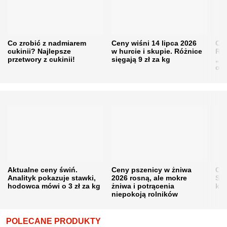
Co zrobić z nadmiarem
Ceny wiśni 14 lipca 2026
Cen
cukinii? Najlepsze
w hurcie i skupie. Różnice
Rol
przetwory z cukinii!
sięgają 9 zł za kg
„pe
obn
Aktualne ceny świń.
Ceny pszenicy w żniwa
Ce
Analityk pokazuje stawki,
2026 rosną, ale mokre
Sku
hodowca mówi o 3 zł za kg
żniwa i potrącenia
kon
niepokoją rolników
POLECANE PRODUKTY