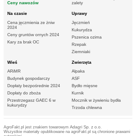
Ceny nawozów
zalety
Na czasie
Uprawy
Cena jęczmienia ze żniw
Jęczmień
2024
Kukurydza
Ceny gruntów ornych 2024
Pszenica ozima
Kary za brak OC
Rzepak
Ziemniaki
Wieś
Zwierzęta
ARiMR
Alpaka
Budynek gospodarczy
ASF
Dopłaty bezpośrednie 2024
Bydło mięsne
Dopłaty do zboża
Kurnik
Przestrzegasz GAEC 6 w
Mocznik w żywieniu bydła
kukurydzy
Trzoda chlewna
AgroFakt.pl jest znakiem towarowym
Adagri Sp. z o.o.
Wszystkie materiały opublikowane na agroFakt.pl są chronione prawami