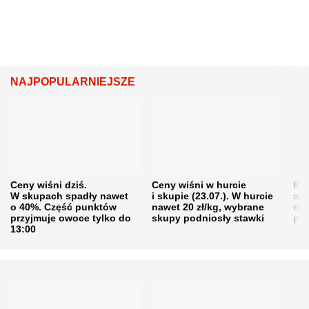
NAJPOPULARNIEJSZE
Ceny wiśni dziś.
Ceny wiśni w hurcie
Będ
W skupach spadły nawet
i skupie (23.07.). W hurcie
agr
o 40%. Część punktów
nawet 20 zł/kg, wybrane
rol
przyjmuje owoce tylko do
skupy podniosły stawki
pr
13:00