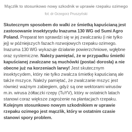
Mączlik to stosunkowo nowy szkodnik w uprawie rzepaku ozimego
fot. dr Grzegorz Pruszyński
Skutecznym sposobem do walki ze śmietką kapuścianą jest
zastosowanie insektycydu Inazuma 130 WG od Sumi Agro
Poland.
Preparat ten sprawdzi się w jej zwalczaniu (i nie tylko
jej) w późniejszych fazach rozwojowych rzepaku ozimego.
Inazuma 130 WG wykazuje działanie powierzchniowe, wgłębne
oraz systemiczne.
Należy pamiętać, że w przypadku śmietki
kapuścianej zwalczane są muchówki (postać dorosła) a nie
obecne już
na korzeniach larwy!
Jest skutecznym
insektycydem, który nie tylko zwalcza śmietkę kapuścianą ale
także mszyce. Należy pamiętać, że zwalczanie mszyc jest
również ważnym zabiegiem, gdyż są one wektorami wirusów
m.in. wirusa żółtaczki rzepy (TuYV), który w ostatnich latach
stanowi coraz większe zagrożenie na plantacjach rzepaku.
Kolejnym stosunkowo nowym szkodnikiem w uprawie
rzepaku ozimego jest mączlik, który w ostatnim czasie
stanowi spory problem.