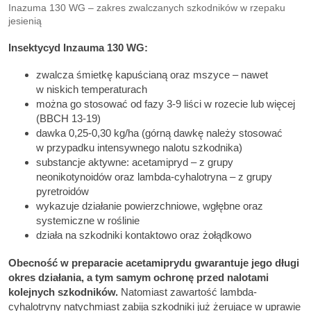
Inazuma 130 WG – zakres zwalczanych szkodników w rzepaku
jesienią
Insektycyd Inzauma 130 WG:
zwalcza śmietkę kapuścianą oraz mszyce – nawet
w niskich temperaturach
można go stosować od fazy 3-9 liści w rozecie lub więcej
(BBCH 13-19)
dawka 0,25-0,30 kg/ha (górną dawkę należy stosować
w przypadku intensywnego nalotu szkodnika)
substancje aktywne: acetamipryd – z grupy
neonikotynoidów oraz lambda-cyhalotryna – z grupy
pyretroidów
wykazuje działanie powierzchniowe, wgłębne oraz
systemiczne w roślinie
działa na szkodniki kontaktowo oraz żołądkowo
Obecność w preparacie acetamiprydu gwarantuje jego długi
okres działania, a tym samym ochronę przed nalotami
kolejnych szkodników.
Natomiast zawartość lambda-
cyhalotryny natychmiast zabija szkodniki już żerujące w uprawie