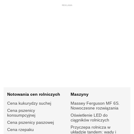
REKLAMA
Notowania cen rolniczych
Maszyny
Cena kukurydzy suchej
Massey Ferguson MF 6S.
Nowoczesne rozwiązania
Cena pszenicy
konsumpcyjnej
Oświetlenie LED do
ciągników rolniczych
Cena pszenicy paszowej
Przyczepa rolnicza w
Cena rzepaku
układzie tandem: wady i