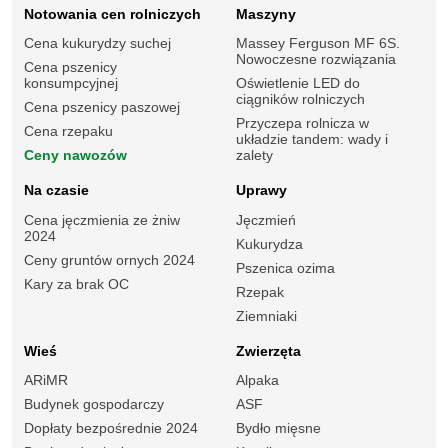
Notowania cen rolniczych
Maszyny
Cena kukurydzy suchej
Massey Ferguson MF 6S.
Nowoczesne rozwiązania
Cena pszenicy
konsumpcyjnej
Oświetlenie LED do
ciągników rolniczych
Cena pszenicy paszowej
Przyczepa rolnicza w
Cena rzepaku
układzie tandem: wady i
Ceny nawozów
zalety
Na czasie
Uprawy
Cena jęczmienia ze żniw
Jęczmień
2024
Kukurydza
Ceny gruntów ornych 2024
Pszenica ozima
Kary za brak OC
Rzepak
Ziemniaki
Wieś
Zwierzęta
ARiMR
Alpaka
Budynek gospodarczy
ASF
Dopłaty bezpośrednie 2024
Bydło mięsne