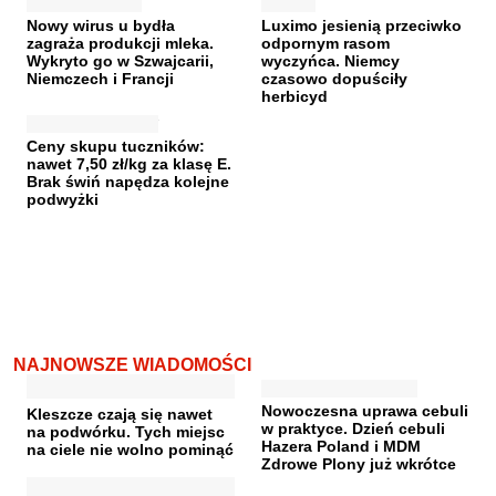
Nowy wirus u bydła
Luximo jesienią przeciwko
zagraża produkcji mleka.
odpornym rasom
Wykryto go w Szwajcarii,
wyczyńca. Niemcy
Niemczech i Francji
czasowo dopuściły
herbicyd
Ceny skupu tuczników:
nawet 7,50 zł/kg za klasę E.
Brak świń napędza kolejne
podwyżki
NAJNOWSZE WIADOMOŚCI
Nowoczesna uprawa cebuli
Kleszcze czają się nawet
w praktyce. Dzień cebuli
na podwórku. Tych miejsc
Hazera Poland i MDM
na ciele nie wolno pominąć
Zdrowe Plony już wkrótce