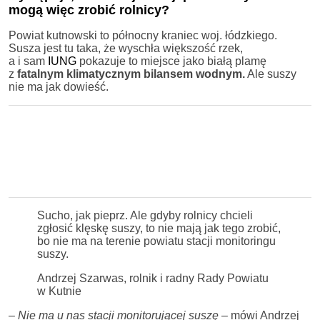
mogą więc zrobić rolnicy?
Powiat kutnowski to północny kraniec woj. łódzkiego.
Susza jest tu taka, że wyschła większość rzek,
a i sam
IUNG
pokazuje to miejsce jako białą plamę
z
fatalnym klimatycznym bilansem wodnym.
Ale suszy
nie ma jak dowieść.
Sucho, jak pieprz. Ale gdyby rolnicy chcieli
zgłosić klęskę suszy, to nie mają jak tego zrobić,
bo nie ma na terenie powiatu stacji monitoringu
suszy.
Andrzej Szarwas, rolnik i radny Rady Powiatu
w Kutnie
–
Nie ma u nas stacji monitorującej suszę
– mówi Andrzej