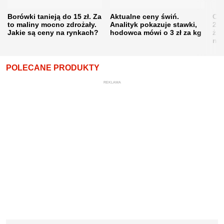
Borówki tanieją do 15 zł. Za
Aktualne ceny świń.
Cen
to maliny mocno zdrożały.
Analityk pokazuje stawki,
202
Jakie są ceny na rynkach?
hodowca mówi o 3 zł za kg
żni
nie
POLECANE PRODUKTY
REKLAMA