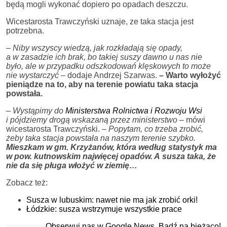
będą mogli wykonać dopiero po opadach deszczu.
Wicestarosta Trawczyński uznaje, ze taka stacja jest
potrzebna.
–
Niby wszyscy wiedzą, jak rozkładają się opady,
a w zasadzie ich brak, bo takiej suszy dawno u nas nie
było, ale w przypadku odszkodowań klęskowych to może
nie wystarczyć
– dodaje Andrzej Szarwas.
–
Warto wyłożyć
pieniądze na to, aby na terenie powiatu taka stacja
powstała.
–
Wystąpimy do
Ministerstwa Rolnictwa i Rozwoju Wsi
i pójdziemy drogą wskazaną przez ministerstwo
–
mówi
wicestarosta Trawczyński.
– Popytam, co trzeba zrobić,
żeby taka stacja powstała na naszym terenie szybko.
Mieszkam w gm. Krzyżanów, która według statystyk ma
w pow. kutnowskim najwięcej opadów. A susza taka, że
nie da się pługa włożyć w ziemię…
Zobacz też:
Susza w lubuskim: nawet nie ma jak zrobić orki!
Łódzkie: susza wstrzymuje wszystkie prace
Obserwuj nas w Google News. Bądź na bieżąco!