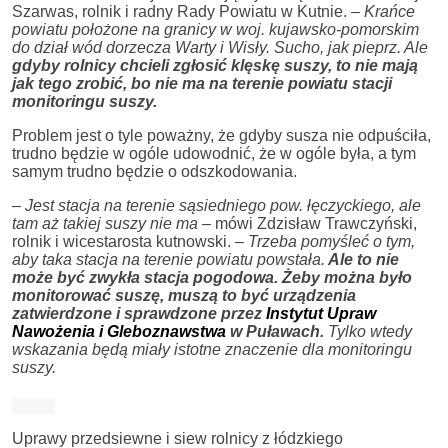
Szarwas, rolnik i radny Rady Powiatu w Kutnie.
– Krańce
powiatu położone na granicy w woj. kujawsko-pomorskim
do dział wód dorzecza Warty i Wisły. Sucho, jak pieprz. Ale
gdyby rolnicy chcieli zgłosić klęskę suszy, to nie mają
jak tego zrobić, bo nie ma na terenie powiatu stacji
monitoringu suszy.
Problem jest o tyle poważny, że gdyby susza nie odpuściła,
trudno będzie w ogóle udowodnić, że w ogóle była, a tym
samym trudno będzie o odszkodowania.
–
Jest stacja na terenie sąsiedniego pow. łęczyckiego, ale
tam aż takiej suszy nie ma
– mówi Zdzisław Trawczyński,
rolnik i wicestarosta kutnowski.
– Trzeba pomyśleć o tym,
aby taka stacja na terenie powiatu powstała.
Ale to nie
może być zwykła stacja pogodowa. Żeby można było
monitorować suszę, muszą to być urządzenia
zatwierdzone i sprawdzone przez
Instytut Upraw
Nawożenia i Gleboznawstwa
w Puławach.
Tylko wtedy
wskazania będą miały istotne znaczenie dla monitoringu
suszy.
Uprawy przedsiewne i siew rolnicy z łódzkiego