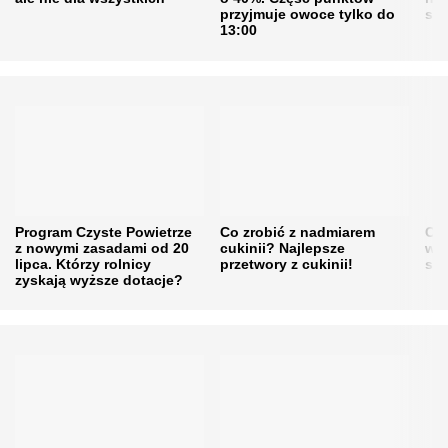
przyjmuje owoce tylko do
sku
13:00
Program Czyste Powietrze
Co zrobić z nadmiarem
Cen
z nowymi zasadami od 20
cukinii? Najlepsze
w h
lipca. Którzy rolnicy
przetwory z cukinii!
się
zyskają wyższe dotacje?