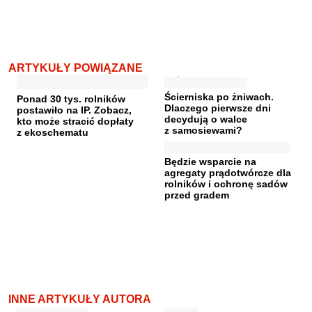
ARTYKUŁY POWIĄZANE
Ścierniska po żniwach.
Ponad 30 tys. rolników
Dlaczego pierwsze dni
postawiło na IP. Zobacz,
decydują o walce
kto może stracić dopłaty
z samosiewami?
z ekoschematu
Będzie wsparcie na
agregaty prądotwórcze dla
rolników i ochronę sadów
przed gradem
INNE ARTYKUŁY AUTORA