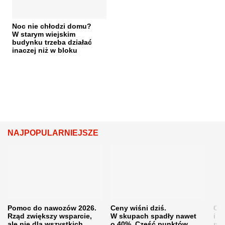
Noc nie chłodzi domu?
W starym wiejskim
budynku trzeba działać
inaczej niż w bloku
NAJPOPULARNIEJSZE
Pomoc do nawozów 2026.
Ceny wiśni dziś.
Cen
Rząd zwiększy wsparcie,
W skupach spadły nawet
i s
ale nie dla wszystkich
o 40%. Część punktów
naw