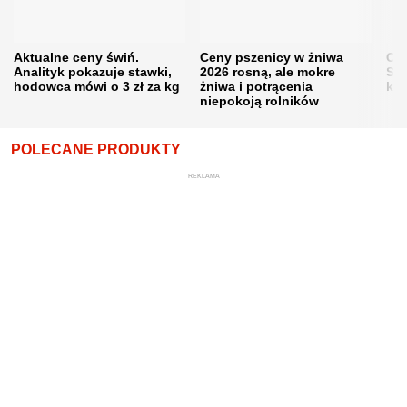
Aktualne ceny świń.
Ceny pszenicy w żniwa
Ce
Analityk pokazuje stawki,
2026 rosną, ale mokre
Sku
hodowca mówi o 3 zł za kg
żniwa i potrącenia
kon
niepokoją rolników
POLECANE PRODUKTY
REKLAMA