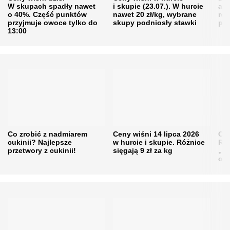
W skupach spadły nawet
i skupie (23.07.). W hurcie
agr
o 40%. Część punktów
nawet 20 zł/kg, wybrane
rol
przyjmuje owoce tylko do
skupy podniosły stawki
pr
13:00
Co zrobić z nadmiarem
Ceny wiśni 14 lipca 2026
Cen
cukinii? Najlepsze
w hurcie i skupie. Różnice
Rol
przetwory z cukinii!
sięgają 9 zł za kg
„pe
obn