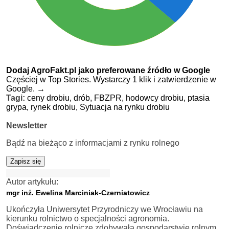
Dodaj AgroFakt.pl jako preferowane źródło w Google
Częściej w Top Stories. Wystarczy 1 klik i zatwierdzenie w
Google.
→
Tagi:
ceny drobiu,
drób,
FBZPR,
hodowcy drobiu,
ptasia
grypa,
rynek drobiu,
Sytuacja na rynku drobiu
Newsletter
Bądź na bieżąco z informacjami z rynku rolnego
Zapisz się
Autor artykułu:
mgr inż. Ewelina Marciniak-Czerniatowicz
Ukończyła Uniwersytet Przyrodniczy we Wrocławiu na
kierunku rolnictwo o specjalności agronomia.
Doświadczenie rolnicze zdobywała gospodarstwie rolnym