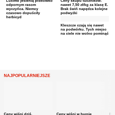
Luximo jesienią przeciwko
Ceny skupu tuczników:
odpornym rasom
nawet 7,50 zł/kg za klasę E.
wyczyńca. Niemcy
Brak świń napędza kolejne
czasowo dopuściły
podwyżki
herbicyd
Kleszcze czają się nawet
na podwórku. Tych miejsc
na ciele nie wolno pominąć
NAJPOPULARNIEJSZE
Ceny wiśni dziś.
Ceny wiśni w hurcie
Będ