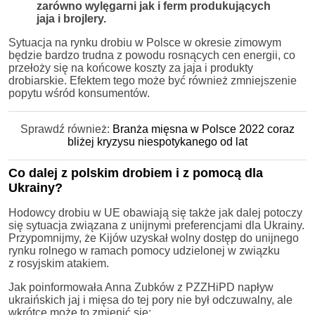
zarówno wylęgarni jak i ferm produkujących
jaja i brojlery.
Sytuacja na rynku drobiu w Polsce w okresie zimowym
będzie bardzo trudna z powodu rosnących cen energii, co
przełoży się na końcowe koszty za jaja i produkty
drobiarskie. Efektem tego może być również zmniejszenie
popytu wśród konsumentów.
Sprawdź również:
Branża mięsna w Polsce 2022 coraz
bliżej kryzysu niespotykanego od lat
Co dalej z polskim drobiem i z pomocą dla
Ukrainy?
Hodowcy drobiu w UE obawiają się także jak dalej potoczy
się sytuacja związana z unijnymi preferencjami dla Ukrainy.
Przypomnijmy, że Kijów uzyskał wolny dostęp do unijnego
rynku rolnego w ramach pomocy udzielonej w związku
z rosyjskim atakiem.
Jak poinformowała Anna Zubków z PZZHiPD napływ
ukraińskich jaj i mięsa do tej pory nie był odczuwalny, ale
wkrótce może to zmienić się: