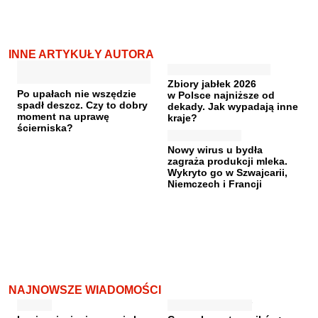
INNE ARTYKUŁY AUTORA
Zbiory jabłek 2026
Po upałach nie wszędzie
w Polsce najniższe od
spadł deszcz. Czy to dobry
dekady. Jak wypadają inne
moment na uprawę
kraje?
ścierniska?
Nowy wirus u bydła
zagraża produkcji mleka.
Wykryto go w Szwajcarii,
Niemczech i Francji
NAJNOWSZE WIADOMOŚCI