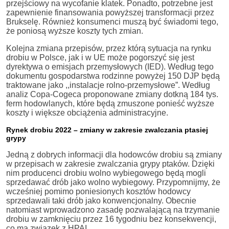
przejściowy na wycofanie klatek. Ponadto, potrzebne jest
zapewnienie finansowania powyższej transformacji przez
Brukselę. Również konsumenci muszą być świadomi tego,
że poniosą wyższe koszty tych zmian.
Kolejna zmiana przepisów, przez którą sytuacja na rynku
drobiu w Polsce, jak i w UE może pogorszyć się jest
dyrektywa o emisjach przemysłowych (IED). Według tego
dokumentu gospodarstwa rodzinne powyżej 150 DJP będą
traktowane jako ,,instalacje rolno-przemysłowe”. Według
analiz Copa-Cogeca proponowane zmiany dotkną 184 tys.
ferm hodowlanych, które będą zmuszone ponieść wyższe
koszty i większe obciążenia administracyjne.
Rynek drobiu 2022 – zmiany w zakresie zwalczania ptasiej
grypy
Jedną z dobrych informacji dla hodowców drobiu są zmiany
w przepisach w zakresie zwalczania grypy ptaków. Dzięki
nim producenci drobiu wolno wybiegowego będą mogli
sprzedawać drób jako wolno wybiegowy. Przypomnijmy, że
wcześniej pomimo poniesionych kosztów hodowcy
sprzedawali taki drób jako konwencjonalny. Obecnie
natomiast wprowadzono zasadę pozwalającą na trzymanie
drobiu w zamknięciu przez 16 tygodniu bez konsekwencji,
co ma związek z HPAI.