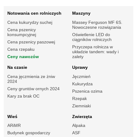
Notowania cen rolniczych
Maszyny
Cena kukurydzy suchej
Massey Ferguson MF 6S.
Nowoczesne rozwiązania
Cena pszenicy
konsumpcyjnej
Oświetlenie LED do
ciągników rolniczych
Cena pszenicy paszowej
Przyczepa rolnicza w
Cena rzepaku
układzie tandem: wady i
Ceny nawozów
zalety
Na czasie
Uprawy
Cena jęczmienia ze żniw
Jęczmień
2024
Kukurydza
Ceny gruntów ornych 2024
Pszenica ozima
Kary za brak OC
Rzepak
Ziemniaki
Wieś
Zwierzęta
ARiMR
Alpaka
Budynek gospodarczy
ASF