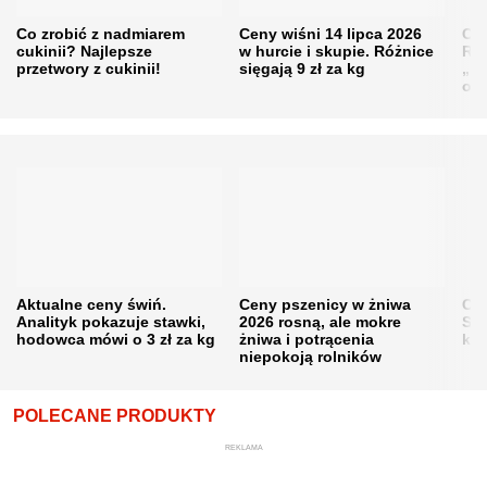
Co zrobić z nadmiarem
Ceny wiśni 14 lipca 2026
Cen
cukinii? Najlepsze
w hurcie i skupie. Różnice
Rol
przetwory z cukinii!
sięgają 9 zł za kg
„pe
obn
Aktualne ceny świń.
Ceny pszenicy w żniwa
Ce
Analityk pokazuje stawki,
2026 rosną, ale mokre
Sku
hodowca mówi o 3 zł za kg
żniwa i potrącenia
kon
niepokoją rolników
POLECANE PRODUKTY
REKLAMA