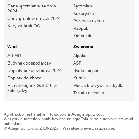
Cena jęczmienia ze żniw
Jęczmień
2024
Kukurydza
Ceny gruntów ornych 2024
Pszenica ozima
Kary za brak OC
Rzepak
Ziemniaki
Wieś
Zwierzęta
ARiMR
Alpaka
Budynek gospodarczy
ASF
Dopłaty bezpośrednie 2024
Bydło mięsne
Dopłaty do zboża
Kurnik
Przestrzegasz GAEC 6 w
Mocznik w żywieniu bydła
kukurydzy
Trzoda chlewna
AgroFakt.pl jest znakiem towarowym
Adagri Sp. z o.o.
Wszystkie materiały opublikowane na agroFakt.pl są chronione prawami
autorskimi
© Adagri Sp. z o.o. 2010-2026 r. Wszelkie prawa zastrzeżone.