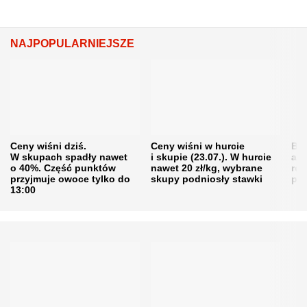
NAJPOPULARNIEJSZE
Ceny wiśni dziś.
Ceny wiśni w hurcie
Będ
W skupach spadły nawet
i skupie (23.07.). W hurcie
agr
o 40%. Część punktów
nawet 20 zł/kg, wybrane
rol
przyjmuje owoce tylko do
skupy podniosły stawki
pr
13:00