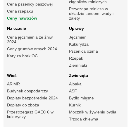
ciągników rolniczych
Cena pszenicy paszowej
Przyczepa rolnicza w
Cena rzepaku
układzie tandem: wady i
Ceny nawozów
zalety
Na czasie
Uprawy
Cena jęczmienia ze żniw
Jęczmień
2024
Kukurydza
Ceny gruntów ornych 2024
Pszenica ozima
Kary za brak OC
Rzepak
Ziemniaki
Wieś
Zwierzęta
ARiMR
Alpaka
Budynek gospodarczy
ASF
Dopłaty bezpośrednie 2024
Bydło mięsne
Dopłaty do zboża
Kurnik
Przestrzegasz GAEC 6 w
Mocznik w żywieniu bydła
kukurydzy
Trzoda chlewna