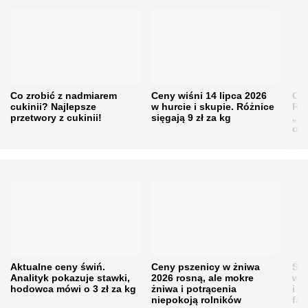
Co zrobić z nadmiarem
Ceny wiśni 14 lipca 2026
Cen
cukinii? Najlepsze
w hurcie i skupie. Różnice
Rol
przetwory z cukinii!
sięgają 9 zł za kg
„pe
obn
Aktualne ceny świń.
Ceny pszenicy w żniwa
Ści
Analityk pokazuje stawki,
2026 rosną, ale mokre
war
hodowca mówi o 3 zł za kg
żniwa i potrącenia
i w
niepokoją rolników
fał