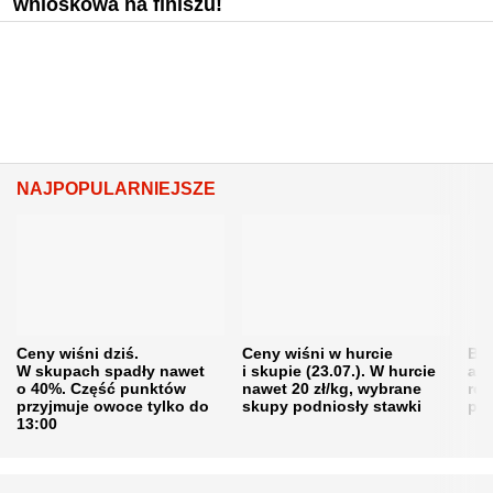
wnioskowa na finiszu!
NAJPOPULARNIEJSZE
Ceny wiśni dziś.
Ceny wiśni w hurcie
Będ
W skupach spadły nawet
i skupie (23.07.). W hurcie
agr
o 40%. Część punktów
nawet 20 zł/kg, wybrane
rol
przyjmuje owoce tylko do
skupy podniosły stawki
pr
13:00