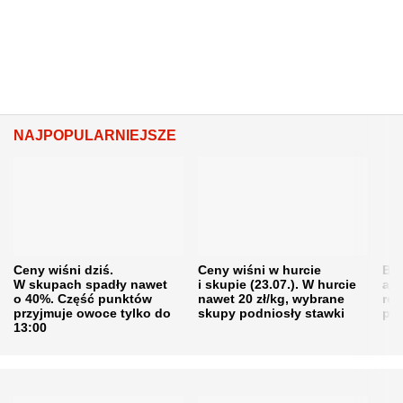
NAJPOPULARNIEJSZE
Ceny wiśni dziś.
Ceny wiśni w hurcie
Będ
W skupach spadły nawet
i skupie (23.07.). W hurcie
agr
o 40%. Część punktów
nawet 20 zł/kg, wybrane
rol
przyjmuje owoce tylko do
skupy podniosły stawki
pr
13:00