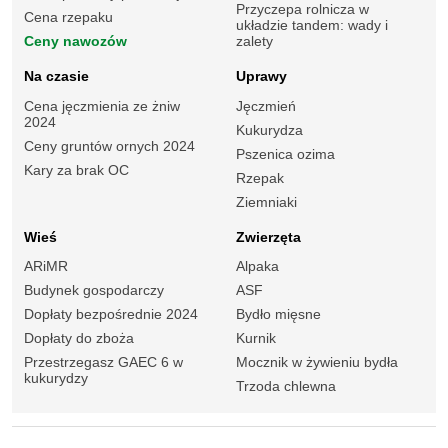
Przyczepa rolnicza w
Cena rzepaku
układzie tandem: wady i
Ceny nawozów
zalety
Na czasie
Uprawy
Cena jęczmienia ze żniw
Jęczmień
2024
Kukurydza
Ceny gruntów ornych 2024
Pszenica ozima
Kary za brak OC
Rzepak
Ziemniaki
Wieś
Zwierzęta
ARiMR
Alpaka
Budynek gospodarczy
ASF
Dopłaty bezpośrednie 2024
Bydło mięsne
Dopłaty do zboża
Kurnik
Przestrzegasz GAEC 6 w
Mocznik w żywieniu bydła
kukurydzy
Trzoda chlewna