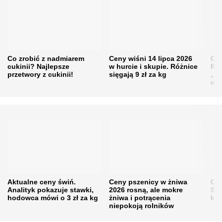
Co zrobić z nadmiarem
Ceny wiśni 14 lipca 2026
Cen
cukinii? Najlepsze
w hurcie i skupie. Różnice
Rol
przetwory z cukinii!
sięgają 9 zł za kg
„pe
obn
Aktualne ceny świń.
Ceny pszenicy w żniwa
Ce
Analityk pokazuje stawki,
2026 rosną, ale mokre
Sku
hodowca mówi o 3 zł za kg
żniwa i potrącenia
kon
niepokoją rolników